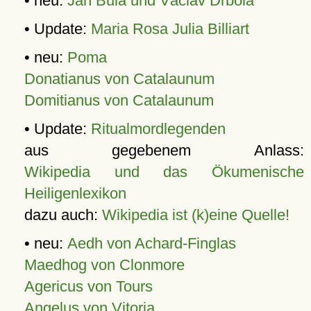
• neu:
Jan Bula und Václav Drbola
• Update:
Maria Rosa Julia Billiart
• neu:
Poma
Donatianus von Catalaunum
Domitianus von Catalaunum
• Update:
Ritualmordlegenden
aus gegebenem Anlass:
Wikipedia und das Ökumenische
Heiligenlexikon
dazu auch:
Wikipedia ist (k)eine Quelle!
• neu:
Aedh von Achard-Finglas
Maedhog von Clonmore
Agericus von Tours
Angelus von Vitoria