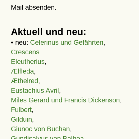
Mail absenden.
Aktuell und neu:
• neu:
Celerinus und Gefährten
,
Crescens
Eleutherius
,
Ælfleda
,
Æthelred
,
Eustachius Avril
,
Miles Gerard und Francis Dickenson
,
Fulbert
,
Gilduin
,
Giunoc von Buchan
,
Gundisalvus von Balboa
,