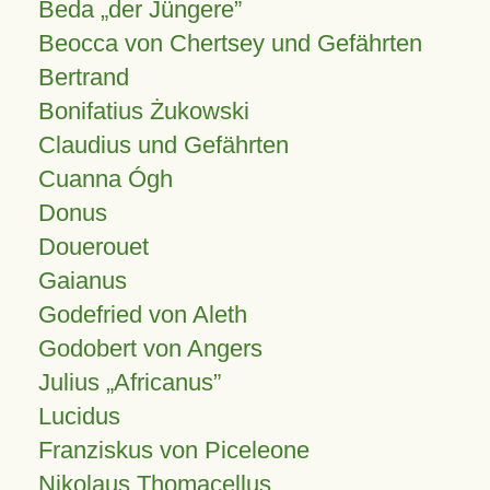
Beda „der Jüngere”
Beocca von Chertsey und Gefährten
Bertrand
Bonifatius Żukowski
Claudius und Gefährten
Cuanna Ógh
Donus
Douerouet
Gaianus
Godefried von Aleth
Godobert von Angers
Julius
Africanus
Lucidus
Franziskus von Piceleone
Nikolaus Thomacellus