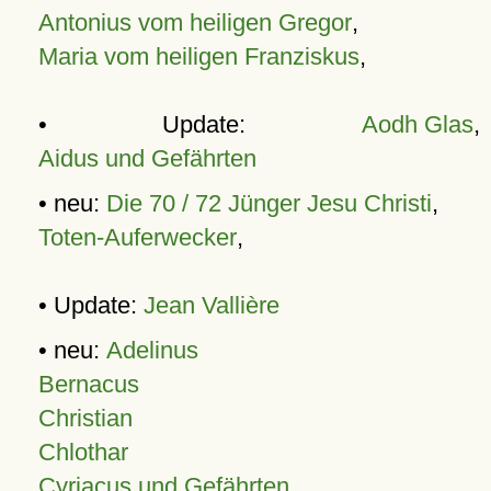
Antonius vom heiligen Gregor
,
Maria vom heiligen Franziskus
,
• Update:
Aodh Glas
,
Aidus und Gefährten
• neu:
Die 70 / 72 Jünger Jesu Christi
,
Toten-Auferwecker
,
• Update:
Jean Vallière
• neu:
Adelinus
Bernacus
Christian
Chlothar
Cyriacus und Gefährten