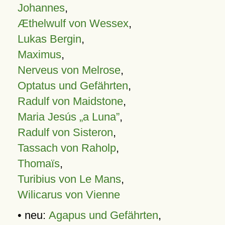
Johannes
,
Æthelwulf von Wessex
,
Lukas Bergin
,
Maximus
,
Nerveus von Melrose
,
Optatus und Gefährten
,
Radulf von Maidstone
,
Maria Jesús „a Luna”
,
Radulf von Sisteron
,
Tassach von Raholp
,
Thomaïs
,
Turibius von Le Mans
,
Wilicarus von Vienne
• neu:
Agapus und Gefährten
,