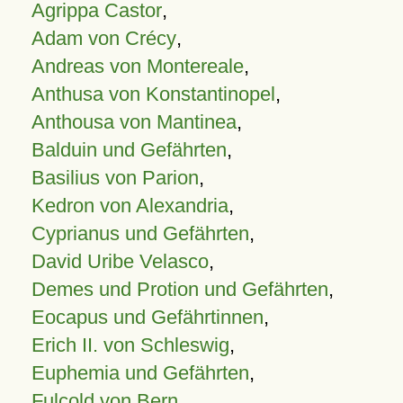
Agrippa Castor
,
Adam von Crécy
,
Andreas von Montereale
,
Anthusa von Konstantinopel
,
Anthousa von Mantinea
,
Balduin und Gefährten
,
Basilius von Parion
,
Kedron von Alexandria
,
Cyprianus und Gefährten
,
David Uribe Velasco
,
Demes und Protion und Gefährten
,
Eocapus und Gefährtinnen
,
Erich II. von Schleswig
,
Euphemia und Gefährten
,
Fulcold von Bern
,