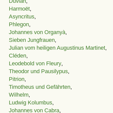
Duvian
,
Harmoët
,
Asyncritus
,
Phlegon
,
Johannes von Organyà
,
Sieben Jungfrauen
,
Julian vom heiligen Augustinus Martinet
,
Cléden
,
Leodebold von Fleury
,
Theodor und Pausilypus
,
Pitrion
,
Timotheus und Gefährten
,
Wilhelm
,
Ludwig Kolumbus
,
Johannes von Cabra
,