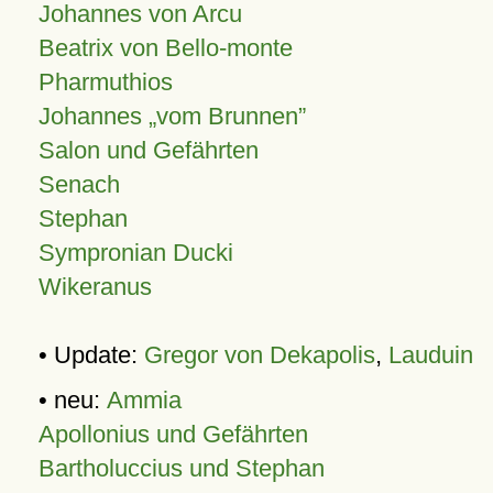
Johannes von Arcu
Beatrix von Bello-monte
Pharmuthios
Johannes
vom Brunnen
Salon und Gefährten
Senach
Stephan
Sympronian Ducki
Wikeranus
• Update:
Gregor von Dekapolis
,
Lauduin
• neu:
Ammia
Apollonius und Gefährten
Bartholuccius und Stephan