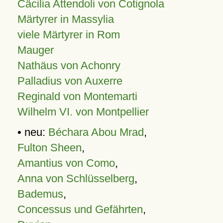
Cäcilia Attendoli von Cotignola
Märtyrer in Massylia
viele Märtyrer in Rom
Mauger
Nathäus von Achonry
Palladius von Auxerre
Reginald von Montemarti
Wilhelm VI. von Montpellier
• neu:
Béchara Abou Mrad
,
Fulton Sheen
,
Amantius von Como
,
Anna von Schlüsselberg
,
Bademus
,
Concessus und Gefährten
,