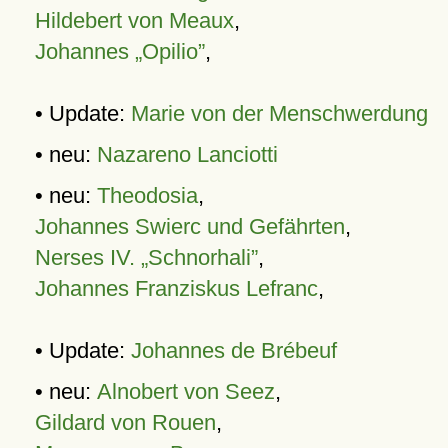
Hildebert von Meaux
,
Johannes „Opilio”
,
• Update:
Marie von der Menschwerdung
• neu:
Nazareno Lanciotti
• neu:
Theodosia
,
Johannes Swierc und Gefährten
,
Nerses IV. „Schnorhali”
,
Johannes Franziskus Lefranc
,
• Update:
Johannes de Brébeuf
• neu:
Alnobert von Seez
,
Gildard von Rouen
,