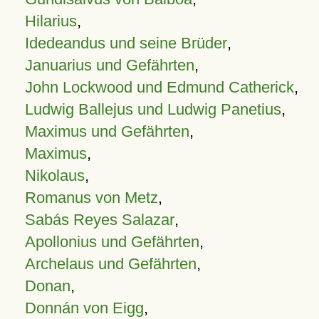
Hilarius
,
Idedeandus und seine Brüder
,
Januarius und Gefährten
,
John Lockwood und Edmund Catherick
,
Ludwig Ballejus und Ludwig Panetius
,
Maximus und Gefährten
,
Maximus
,
Nikolaus
,
Romanus von Metz
,
Sabás Reyes Salazar
,
Apollonius und Gefährten
,
Archelaus und Gefährten
,
Donan
,
Donnán von Eigg
,