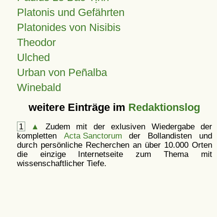
Platonis und Gefährten
Platonides von Nisibis
Theodor
Ulched
Urban von Peñalba
Winebald
weitere Einträge im
Redaktionslog
1
▲
Zudem mit der exlusiven Wiedergabe der
kompletten
Acta Sanctorum
der Bollandisten und
durch persönliche Recherchen an über 10.000 Orten
die einzige Internetseite zum Thema mit
wissenschaftlicher Tiefe.