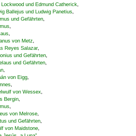
 Lockwood und Edmund Catherick
,
ig Ballejus und Ludwig Panetius
,
mus und Gefährten
,
imus
,
laus
,
nus von Metz
,
s Reyes Salazar
,
lonius und Gefährten
,
elaus und Gefährten
,
an
,
án von Eigg
,
nnes
,
lwulf von Wessex
,
s Bergin
,
imus
,
eus von Melrose
,
tus und Gefährten
,
lf von Maidstone
,
a Jesús „a Luna”
,