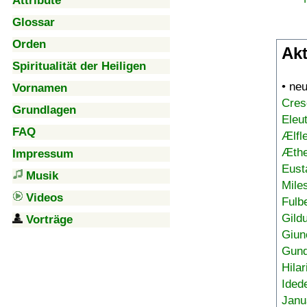
Attribute
Glossar
Orden
Akt
Spiritualität der Heiligen
• ne
Vornamen
Cres
Grundlagen
Eleu
FAQ
Ælfl
Æthe
Impressum
Eust
Musik
Mile
Videos
Fulb
Gild
Vorträge
Giun
Gund
Hilar
Ided
Janu