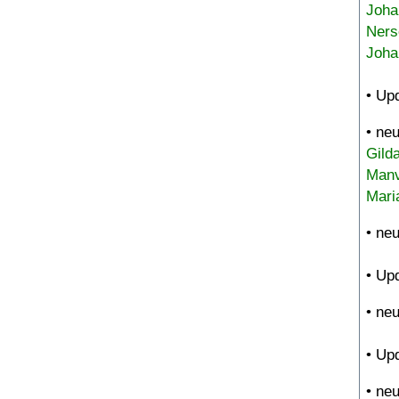
Joha
Ners
Joha
• Up
• ne
Gild
Manv
Mari
• ne
• Up
• ne
• Up
• ne