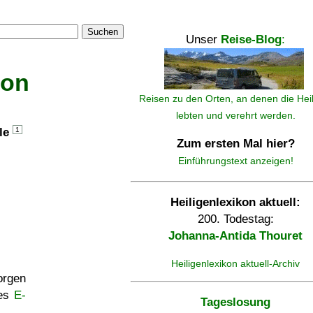
Suchen
Unser
Reise-Blog
:
kon
Reisen zu den Orten, an denen die Hei
lebten und verehrt werden.
lle
1
Zum ersten Mal hier?
Einführungstext anzeigen!
Heiligenlexikon aktuell:
200. Todestag:
Johanna-Antida Thouret
Heiligenlexikon aktuell-Archiv
rgen
ses
E-
Tageslosung