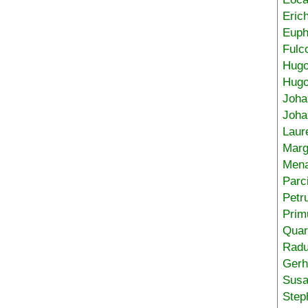
Eric
Euph
Fulc
Hug
Hugo
Joha
Joha
Laur
Marg
Mena
Parc
Petr
Prim
Quar
Radu
Gerh
Sus
Step