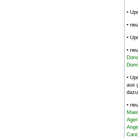
• Up
• ne
• Up
• ne
Dona
Domi
• Up
aus 
dazu
• ne
Maed
Ager
Ange
Canc