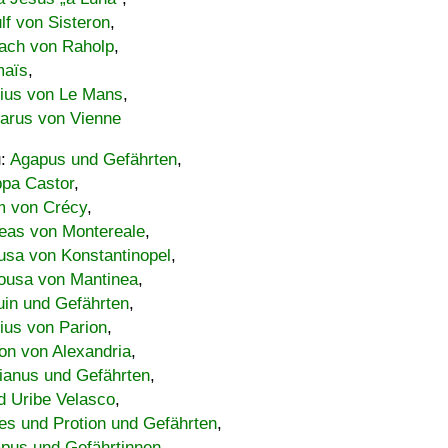
lf von Sisteron
,
ach von Raholp
,
maïs
,
bius von Le Mans
,
carus von Vienne
u:
Agapus und Gefährten
,
ppa Castor
,
 von Crécy
,
eas von Montereale
,
usa von Konstantinopel
,
ousa von Mantinea
,
uin und Gefährten
,
lius von Parion
,
on von Alexandria
,
ianus und Gefährten
,
d Uribe Velasco
,
s und Protion und Gefährten
,
pus und Gefährtinnen
,