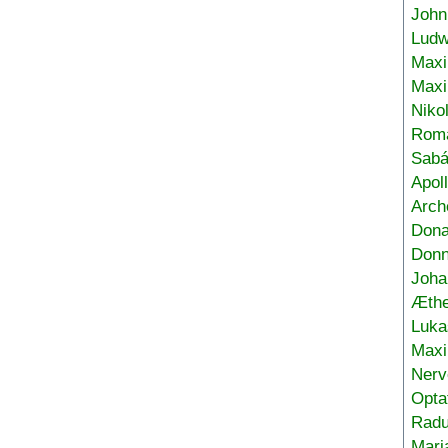
John
Ludw
Maxi
Max
Niko
Roma
Sabá
Apol
Arch
Don
Donn
Joha
Æthe
Luka
Max
Nerv
Opta
Radu
Mari