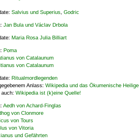
date:
Salvius und Superius
,
Godric
u:
Jan Bula und Václav Drbola
date:
Maria Rosa Julia Billiart
u:
Poma
tianus von Catalaunum
tianus von Catalaunum
date:
Ritualmordlegenden
gegebenem Anlass:
Wikipedia und das Ökumenische Heilige
 auch:
Wikipedia ist (k)eine Quelle!
u:
Aedh von Achard-Finglas
hog von Clonmore
icus von Tours
lus von Vitoria
ianus und Gefährten