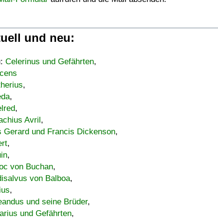
uell und neu:
u:
Celerinus und Gefährten
,
cens
therius
,
eda
,
lred
,
achius Avril
,
s Gerard und Francis Dickenson
,
ert
,
uin
,
oc von Buchan
,
isalvus von Balboa
,
ius
,
eandus und seine Brüder
,
arius und Gefährten
,