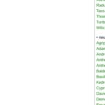
Radu
Tass
Tho
Turi
Wili
• ne
Agri
Adam
Andr
Anth
Anth
Bald
Basi
Kedr
Cypr
Davi
Deme
Eoca