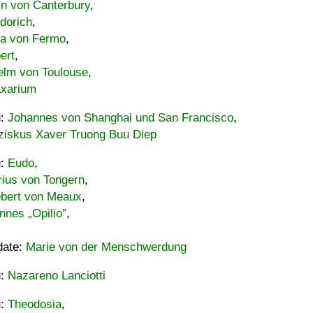
in von Canterbury
,
dorich
,
ia von Fermo
,
ert
,
elm von Toulouse
,
xarium
u:
Johannes von Shanghai und San Francisco
,
ziskus Xaver Truong Buu Diep
u:
Eudo
,
rius von Tongern
,
ebert von Meaux
,
nnes „Opilio”
,
date:
Marie von der Menschwerdung
u:
Nazareno Lanciotti
u:
Theodosia
,