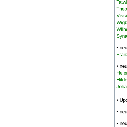
Tatw
Theo
Viss
Wigb
Wilh
Syna
• ne
Fran
• ne
Hele
Hild
Joha
• Up
• ne
• ne