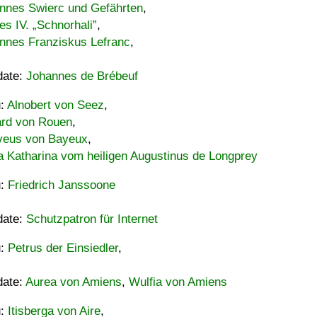
nnes Swierc und Gefährten
,
es IV. „Schnorhali”
,
nnes Franziskus Lefranc
,
date:
Johannes de Brébeuf
u:
Alnobert von Seez
,
ard von Rouen
,
eus von Bayeux
,
a Katharina vom heiligen Augustinus de Longprey
u:
Friedrich Janssoone
date:
Schutzpatron für Internet
u:
Petrus der Einsiedler
,
date:
Aurea von Amiens
,
Wulfia von Amiens
u:
Itisberga von Aire
,