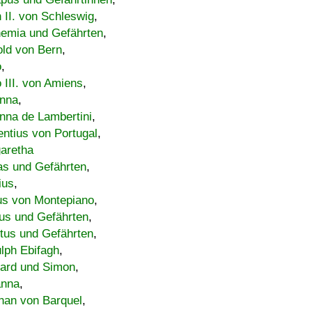
h II. von Schleswig
,
emia und Gefährten
,
old von Bern
,
o
,
 III. von Amiens
,
nna
,
nna de Lambertini
,
entius von Portugal
,
aretha
s und Gefährten
,
ius
,
us von Montepiano
,
us und Gefährten
,
tus und Gefährten
,
lph Ebifagh
,
ard und Simon
,
anna
,
han von Barquel
,