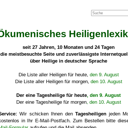
Ökumenisches Heiligenlexi
seit
27 Jahren, 10 Monaten und 24 Tagen
die meistbesuchte Seite und zuverlässigste Internetque
über Heilige in deutscher Sprache
Die Liste aller Heiligen für heute,
den 9. August
Die Liste aller Heiligen für morgen,
den 10. August
Der eine Tagesheilige für heute
, den 9. August
Der eine Tagesheilige für morgen
, den 10. August
Service:
Wir schicken Ihnen den
Tagesheiligen
jeden Mo
kostenlos in Ihr E-Mail-Postfach. Zum Bestellen bitte die
Mail-Formular
aufrufen und die Mail absenden.