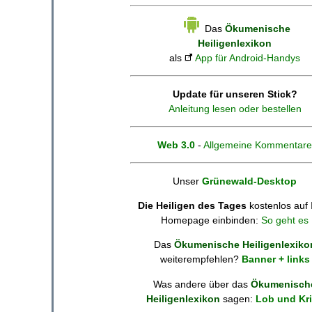
Das
Ökumenische
Heiligenlexikon
als
App für Android-Handys
Update für unseren Stick?
Anleitung lesen oder bestellen
Web 3.0
-
Allgemeine Kommentare
Unser
Grünewald-Desktop
Die Heiligen des Tages
kostenlos auf 
Homepage einbinden:
So geht es
Das
Ökumenische Heiligenlexiko
weiterempfehlen?
Banner + links
Was andere über das
Ökumenisch
Heiligenlexikon
sagen:
Lob und Kri