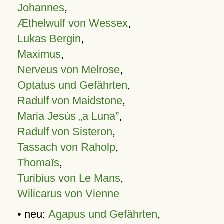
Johannes
,
Æthelwulf von Wessex
,
Lukas Bergin
,
Maximus
,
Nerveus von Melrose
,
Optatus und Gefährten
,
Radulf von Maidstone
,
Maria Jesús „a Luna”
,
Radulf von Sisteron
,
Tassach von Raholp
,
Thomaïs
,
Turibius von Le Mans
,
Wilicarus von Vienne
• neu:
Agapus und Gefährten
,