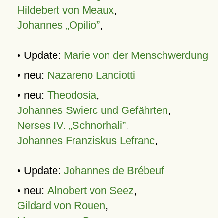
Hildebert von Meaux
,
Johannes „Opilio”
,
• Update:
Marie von der Menschwerdung
• neu:
Nazareno Lanciotti
• neu:
Theodosia
,
Johannes Swierc und Gefährten
,
Nerses IV. „Schnorhali”
,
Johannes Franziskus Lefranc
,
• Update:
Johannes de Brébeuf
• neu:
Alnobert von Seez
,
Gildard von Rouen
,