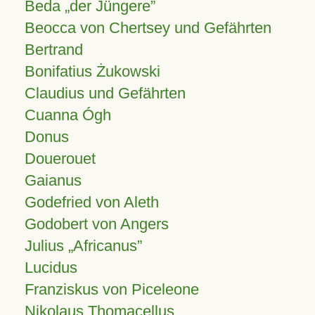
Beda „der Jüngere”
Beocca von Chertsey und Gefährten
Bertrand
Bonifatius Żukowski
Claudius und Gefährten
Cuanna Ógh
Donus
Douerouet
Gaianus
Godefried von Aleth
Godobert von Angers
Julius
Africanus
Lucidus
Franziskus von Piceleone
Nikolaus Thomacellus