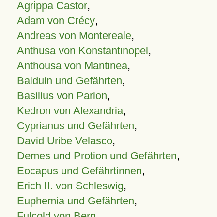
Agrippa Castor
,
Adam von Crécy
,
Andreas von Montereale
,
Anthusa von Konstantinopel
,
Anthousa von Mantinea
,
Balduin und Gefährten
,
Basilius von Parion
,
Kedron von Alexandria
,
Cyprianus und Gefährten
,
David Uribe Velasco
,
Demes und Protion und Gefährten
,
Eocapus und Gefährtinnen
,
Erich II. von Schleswig
,
Euphemia und Gefährten
,
Fulcold von Bern
,