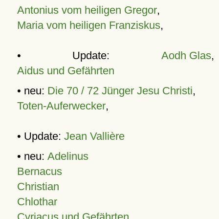
Antonius vom heiligen Gregor
,
Maria vom heiligen Franziskus
,
• Update:
Aodh Glas
,
Aidus und Gefährten
• neu:
Die 70 / 72 Jünger Jesu Christi
,
Toten-Auferwecker
,
• Update:
Jean Vallière
• neu:
Adelinus
Bernacus
Christian
Chlothar
Cyriacus und Gefährten