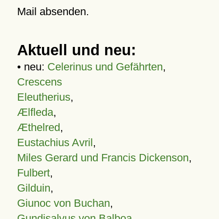
Mail absenden.
Aktuell und neu:
• neu:
Celerinus und Gefährten
,
Crescens
Eleutherius
,
Ælfleda
,
Æthelred
,
Eustachius Avril
,
Miles Gerard und Francis Dickenson
,
Fulbert
,
Gilduin
,
Giunoc von Buchan
,
Gundisalvus von Balboa
,