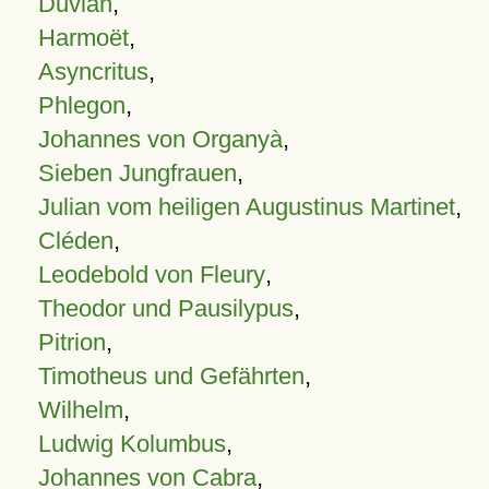
Duvian
,
Harmoët
,
Asyncritus
,
Phlegon
,
Johannes von Organyà
,
Sieben Jungfrauen
,
Julian vom heiligen Augustinus Martinet
,
Cléden
,
Leodebold von Fleury
,
Theodor und Pausilypus
,
Pitrion
,
Timotheus und Gefährten
,
Wilhelm
,
Ludwig Kolumbus
,
Johannes von Cabra
,