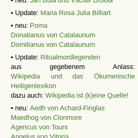
• neu:
Jan Bula und Václav Drbola
• Update:
Maria Rosa Julia Billiart
• neu:
Poma
Donatianus von Catalaunum
Domitianus von Catalaunum
• Update:
Ritualmordlegenden
aus gegebenem Anlass:
Wikipedia und das Ökumenische
Heiligenlexikon
dazu auch:
Wikipedia ist (k)eine Quelle!
• neu:
Aedh von Achard-Finglas
Maedhog von Clonmore
Agericus von Tours
Angelus von Vitoria