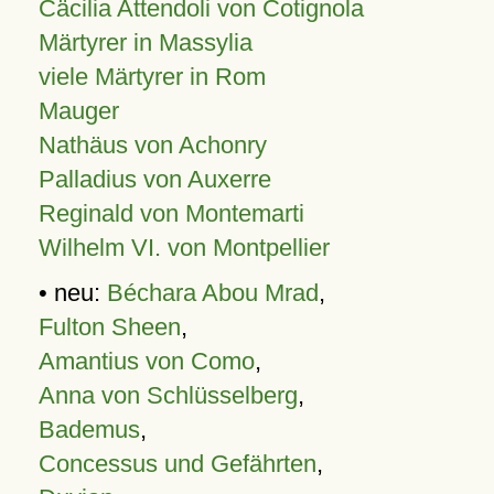
Cäcilia Attendoli von Cotignola
Märtyrer in Massylia
viele Märtyrer in Rom
Mauger
Nathäus von Achonry
Palladius von Auxerre
Reginald von Montemarti
Wilhelm VI. von Montpellier
• neu:
Béchara Abou Mrad
,
Fulton Sheen
,
Amantius von Como
,
Anna von Schlüsselberg
,
Bademus
,
Concessus und Gefährten
,