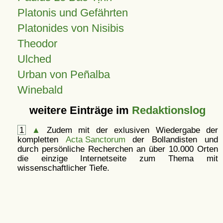
Platonis und Gefährten
Platonides von Nisibis
Theodor
Ulched
Urban von Peñalba
Winebald
weitere Einträge im
Redaktionslog
1
▲
Zudem mit der exlusiven Wiedergabe der
kompletten
Acta Sanctorum
der Bollandisten und
durch persönliche Recherchen an über 10.000 Orten
die einzige Internetseite zum Thema mit
wissenschaftlicher Tiefe.