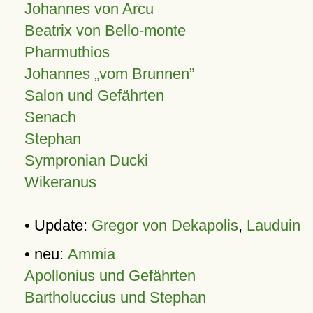
Johannes von Arcu
Beatrix von Bello-monte
Pharmuthios
Johannes
vom Brunnen
Salon und Gefährten
Senach
Stephan
Sympronian Ducki
Wikeranus
• Update:
Gregor von Dekapolis
,
Lauduin
• neu:
Ammia
Apollonius und Gefährten
Bartholuccius und Stephan