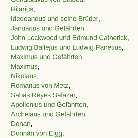
Hilarius
,
Idedeandus und seine Brüder
,
Januarius und Gefährten
,
John Lockwood und Edmund Catherick
,
Ludwig Ballejus und Ludwig Panetius
,
Maximus und Gefährten
,
Maximus
,
Nikolaus
,
Romanus von Metz
,
Sabás Reyes Salazar
,
Apollonius und Gefährten
,
Archelaus und Gefährten
,
Donan
,
Donnán von Eigg
,