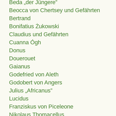
Beda „der Jüngere”
Beocca von Chertsey und Gefährten
Bertrand
Bonifatius Żukowski
Claudius und Gefährten
Cuanna Ógh
Donus
Douerouet
Gaianus
Godefried von Aleth
Godobert von Angers
Julius
Africanus
Lucidus
Franziskus von Piceleone
Nikolaus Thomacellus