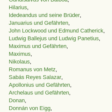
Hilarius
,
Idedeandus und seine Brüder
,
Januarius und Gefährten
,
John Lockwood und Edmund Catherick
,
Ludwig Ballejus und Ludwig Panetius
,
Maximus und Gefährten
,
Maximus
,
Nikolaus
,
Romanus von Metz
,
Sabás Reyes Salazar
,
Apollonius und Gefährten
,
Archelaus und Gefährten
,
Donan
,
Donnán von Eigg
,