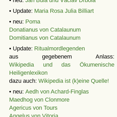
• neu:
Jan Bula und Václav Drbola
• Update:
Maria Rosa Julia Billiart
• neu:
Poma
Donatianus von Catalaunum
Domitianus von Catalaunum
• Update:
Ritualmordlegenden
aus gegebenem Anlass:
Wikipedia und das Ökumenische
Heiligenlexikon
dazu auch:
Wikipedia ist (k)eine Quelle!
• neu:
Aedh von Achard-Finglas
Maedhog von Clonmore
Agericus von Tours
Angelus von Vitoria