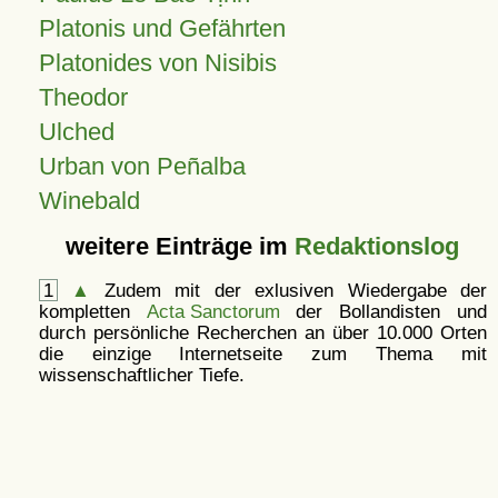
Platonis und Gefährten
Platonides von Nisibis
Theodor
Ulched
Urban von Peñalba
Winebald
weitere Einträge im
Redaktionslog
1
▲
Zudem mit der exlusiven Wiedergabe der
kompletten
Acta Sanctorum
der Bollandisten und
durch persönliche Recherchen an über 10.000 Orten
die einzige Internetseite zum Thema mit
wissenschaftlicher Tiefe.