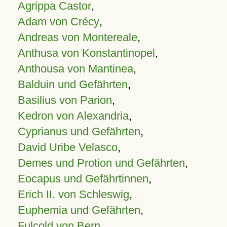
Agrippa Castor
,
Adam von Crécy
,
Andreas von Montereale
,
Anthusa von Konstantinopel
,
Anthousa von Mantinea
,
Balduin und Gefährten
,
Basilius von Parion
,
Kedron von Alexandria
,
Cyprianus und Gefährten
,
David Uribe Velasco
,
Demes und Protion und Gefährten
,
Eocapus und Gefährtinnen
,
Erich II. von Schleswig
,
Euphemia und Gefährten
,
Fulcold von Bern
,