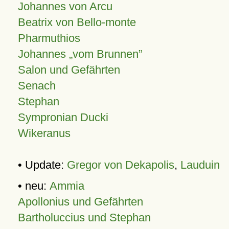
Johannes von Arcu
Beatrix von Bello-monte
Pharmuthios
Johannes
vom Brunnen
Salon und Gefährten
Senach
Stephan
Sympronian Ducki
Wikeranus
• Update:
Gregor von Dekapolis
,
Lauduin
• neu:
Ammia
Apollonius und Gefährten
Bartholuccius und Stephan