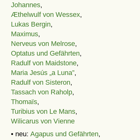
Johannes
,
Æthelwulf von Wessex
,
Lukas Bergin
,
Maximus
,
Nerveus von Melrose
,
Optatus und Gefährten
,
Radulf von Maidstone
,
Maria Jesús „a Luna”
,
Radulf von Sisteron
,
Tassach von Raholp
,
Thomaïs
,
Turibius von Le Mans
,
Wilicarus von Vienne
• neu:
Agapus und Gefährten
,