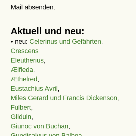
Mail absenden.
Aktuell und neu:
• neu:
Celerinus und Gefährten
,
Crescens
Eleutherius
,
Ælfleda
,
Æthelred
,
Eustachius Avril
,
Miles Gerard und Francis Dickenson
,
Fulbert
,
Gilduin
,
Giunoc von Buchan
,
Gundisalvus von Balboa
,