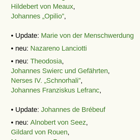
Hildebert von Meaux
,
Johannes „Opilio”
,
• Update:
Marie von der Menschwerdung
• neu:
Nazareno Lanciotti
• neu:
Theodosia
,
Johannes Swierc und Gefährten
,
Nerses IV. „Schnorhali”
,
Johannes Franziskus Lefranc
,
• Update:
Johannes de Brébeuf
• neu:
Alnobert von Seez
,
Gildard von Rouen
,