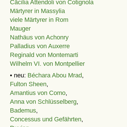
Cäcilia Attendoli von Cotignola
Märtyrer in Massylia
viele Märtyrer in Rom
Mauger
Nathäus von Achonry
Palladius von Auxerre
Reginald von Montemarti
Wilhelm VI. von Montpellier
• neu:
Béchara Abou Mrad
,
Fulton Sheen
,
Amantius von Como
,
Anna von Schlüsselberg
,
Bademus
,
Concessus und Gefährten
,