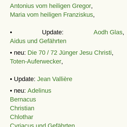
Antonius vom heiligen Gregor
,
Maria vom heiligen Franziskus
,
• Update:
Aodh Glas
,
Aidus und Gefährten
• neu:
Die 70 / 72 Jünger Jesu Christi
,
Toten-Auferwecker
,
• Update:
Jean Vallière
• neu:
Adelinus
Bernacus
Christian
Chlothar
Cyriacus und Gefährten