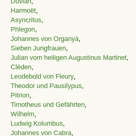
Duvian
,
Harmoët
,
Asyncritus
,
Phlegon
,
Johannes von Organyà
,
Sieben Jungfrauen
,
Julian vom heiligen Augustinus Martinet
,
Cléden
,
Leodebold von Fleury
,
Theodor und Pausilypus
,
Pitrion
,
Timotheus und Gefährten
,
Wilhelm
,
Ludwig Kolumbus
,
Johannes von Cabra
,