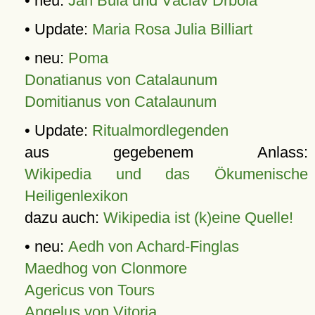
• neu:
Jan Bula und Václav Drbola
• Update:
Maria Rosa Julia Billiart
• neu:
Poma
Donatianus von Catalaunum
Domitianus von Catalaunum
• Update:
Ritualmordlegenden
aus gegebenem Anlass:
Wikipedia und das Ökumenische
Heiligenlexikon
dazu auch:
Wikipedia ist (k)eine Quelle!
• neu:
Aedh von Achard-Finglas
Maedhog von Clonmore
Agericus von Tours
Angelus von Vitoria