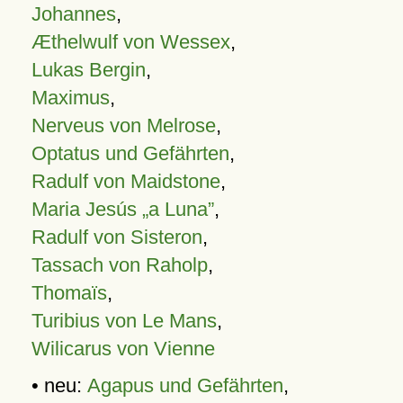
Johannes
,
Æthelwulf von Wessex
,
Lukas Bergin
,
Maximus
,
Nerveus von Melrose
,
Optatus und Gefährten
,
Radulf von Maidstone
,
Maria Jesús „a Luna”
,
Radulf von Sisteron
,
Tassach von Raholp
,
Thomaïs
,
Turibius von Le Mans
,
Wilicarus von Vienne
• neu:
Agapus und Gefährten
,