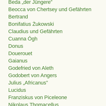
Beda „der Jüngere”
Beocca von Chertsey und Gefährten
Bertrand
Bonifatius Żukowski
Claudius und Gefährten
Cuanna Ógh
Donus
Douerouet
Gaianus
Godefried von Aleth
Godobert von Angers
Julius
Africanus
Lucidus
Franziskus von Piceleone
Nikolaus Thomacellus