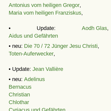
Antonius vom heiligen Gregor
,
Maria vom heiligen Franziskus
,
• Update:
Aodh Glas
,
Aidus und Gefährten
• neu:
Die 70 / 72 Jünger Jesu Christi
,
Toten-Auferwecker
,
• Update:
Jean Vallière
• neu:
Adelinus
Bernacus
Christian
Chlothar
Cyriacus und Gefährten