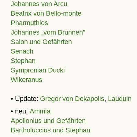
Johannes von Arcu
Beatrix von Bello-monte
Pharmuthios
Johannes
vom Brunnen
Salon und Gefährten
Senach
Stephan
Sympronian Ducki
Wikeranus
• Update:
Gregor von Dekapolis
,
Lauduin
• neu:
Ammia
Apollonius und Gefährten
Bartholuccius und Stephan