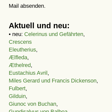
Mail absenden.
Aktuell und neu:
• neu:
Celerinus und Gefährten
,
Crescens
Eleutherius
,
Ælfleda
,
Æthelred
,
Eustachius Avril
,
Miles Gerard und Francis Dickenson
,
Fulbert
,
Gilduin
,
Giunoc von Buchan
,
Gundisalvus von Balboa
,