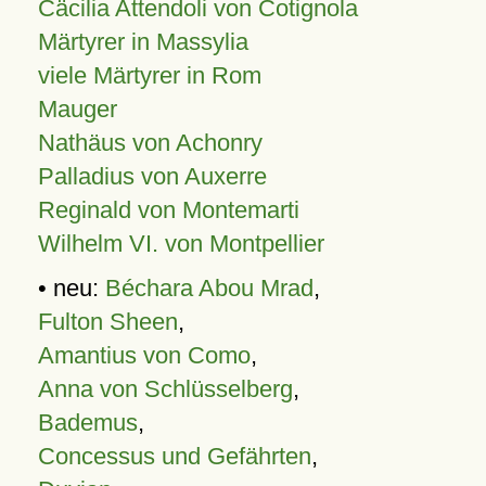
Cäcilia Attendoli von Cotignola
Märtyrer in Massylia
viele Märtyrer in Rom
Mauger
Nathäus von Achonry
Palladius von Auxerre
Reginald von Montemarti
Wilhelm VI. von Montpellier
• neu:
Béchara Abou Mrad
,
Fulton Sheen
,
Amantius von Como
,
Anna von Schlüsselberg
,
Bademus
,
Concessus und Gefährten
,