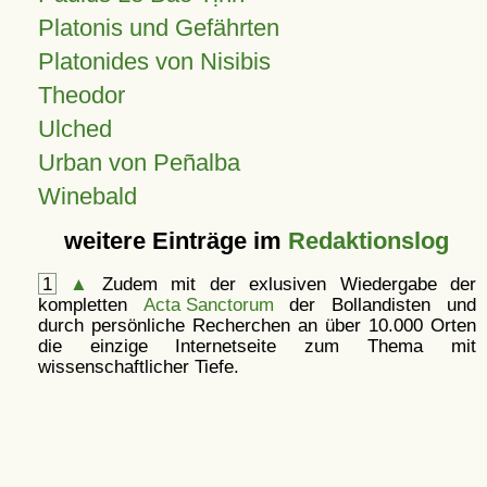
Platonis und Gefährten
Platonides von Nisibis
Theodor
Ulched
Urban von Peñalba
Winebald
weitere Einträge im
Redaktionslog
1
▲
Zudem mit der exlusiven Wiedergabe der
kompletten
Acta Sanctorum
der Bollandisten und
durch persönliche Recherchen an über 10.000 Orten
die einzige Internetseite zum Thema mit
wissenschaftlicher Tiefe.