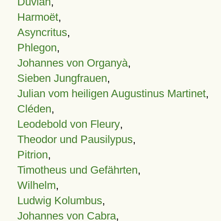
Duvian
,
Harmoët
,
Asyncritus
,
Phlegon
,
Johannes von Organyà
,
Sieben Jungfrauen
,
Julian vom heiligen Augustinus Martinet
,
Cléden
,
Leodebold von Fleury
,
Theodor und Pausilypus
,
Pitrion
,
Timotheus und Gefährten
,
Wilhelm
,
Ludwig Kolumbus
,
Johannes von Cabra
,