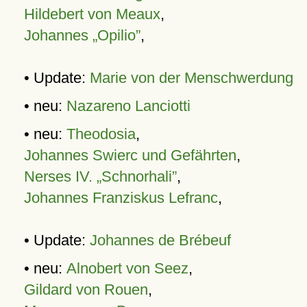
Hildebert von Meaux
,
Johannes „Opilio”
,
• Update:
Marie von der Menschwerdung
• neu:
Nazareno Lanciotti
• neu:
Theodosia
,
Johannes Swierc und Gefährten
,
Nerses IV. „Schnorhali”
,
Johannes Franziskus Lefranc
,
• Update:
Johannes de Brébeuf
• neu:
Alnobert von Seez
,
Gildard von Rouen
,