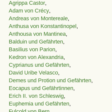
Agrippa Castor
,
Adam von Crécy
,
Andreas von Montereale
,
Anthusa von Konstantinopel
,
Anthousa von Mantinea
,
Balduin und Gefährten
,
Basilius von Parion
,
Kedron von Alexandria
,
Cyprianus und Gefährten
,
David Uribe Velasco
,
Demes und Protion und Gefährten
,
Eocapus und Gefährtinnen
,
Erich II. von Schleswig
,
Euphemia und Gefährten
,
Fulcold von Bern
,