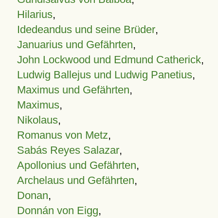
Hilarius
,
Idedeandus und seine Brüder
,
Januarius und Gefährten
,
John Lockwood und Edmund Catherick
,
Ludwig Ballejus und Ludwig Panetius
,
Maximus und Gefährten
,
Maximus
,
Nikolaus
,
Romanus von Metz
,
Sabás Reyes Salazar
,
Apollonius und Gefährten
,
Archelaus und Gefährten
,
Donan
,
Donnán von Eigg
,