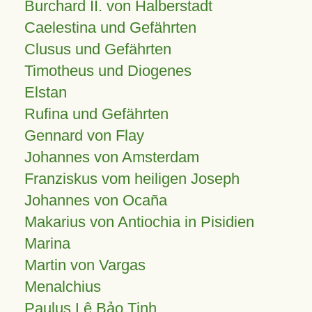
Burchard II. von Halberstadt
Caelestina und Gefährten
Clusus und Gefährten
Timotheus und Diogenes
Elstan
Rufina und Gefährten
Gennard von Flay
Johannes von Amsterdam
Franziskus vom heiligen Joseph
Johannes von Ocaña
Makarius von Antiochia in Pisidien
Marina
Martin von Vargas
Menalchius
Paulus Lê Bảo Tịnh