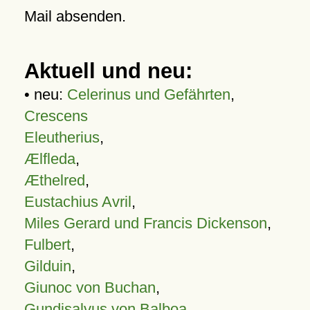
Mail absenden.
Aktuell und neu:
• neu:
Celerinus und Gefährten
,
Crescens
Eleutherius
,
Ælfleda
,
Æthelred
,
Eustachius Avril
,
Miles Gerard und Francis Dickenson
,
Fulbert
,
Gilduin
,
Giunoc von Buchan
,
Gundisalvus von Balboa
,