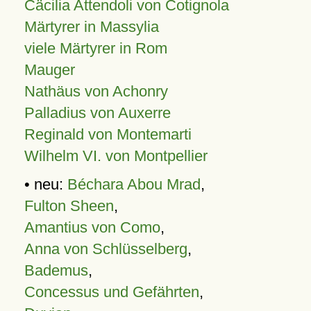
Cäcilia Attendoli von Cotignola
Märtyrer in Massylia
viele Märtyrer in Rom
Mauger
Nathäus von Achonry
Palladius von Auxerre
Reginald von Montemarti
Wilhelm VI. von Montpellier
• neu:
Béchara Abou Mrad
,
Fulton Sheen
,
Amantius von Como
,
Anna von Schlüsselberg
,
Bademus
,
Concessus und Gefährten
,