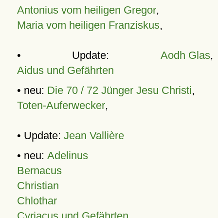
Antonius vom heiligen Gregor
,
Maria vom heiligen Franziskus
,
• Update:
Aodh Glas
,
Aidus und Gefährten
• neu:
Die 70 / 72 Jünger Jesu Christi
,
Toten-Auferwecker
,
• Update:
Jean Vallière
• neu:
Adelinus
Bernacus
Christian
Chlothar
Cyriacus und Gefährten