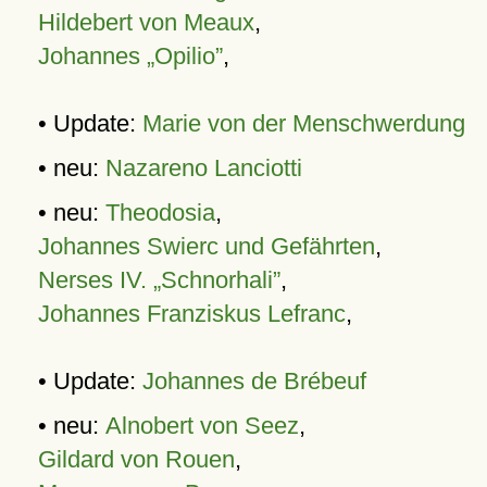
Hildebert von Meaux
,
Johannes „Opilio”
,
• Update:
Marie von der Menschwerdung
• neu:
Nazareno Lanciotti
• neu:
Theodosia
,
Johannes Swierc und Gefährten
,
Nerses IV. „Schnorhali”
,
Johannes Franziskus Lefranc
,
• Update:
Johannes de Brébeuf
• neu:
Alnobert von Seez
,
Gildard von Rouen
,