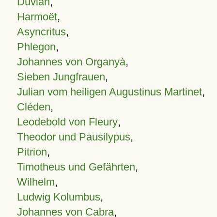
Duvian
,
Harmoët
,
Asyncritus
,
Phlegon
,
Johannes von Organyà
,
Sieben Jungfrauen
,
Julian vom heiligen Augustinus Martinet
,
Cléden
,
Leodebold von Fleury
,
Theodor und Pausilypus
,
Pitrion
,
Timotheus und Gefährten
,
Wilhelm
,
Ludwig Kolumbus
,
Johannes von Cabra
,