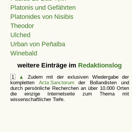
Platonis und Gefährten
Platonides von Nisibis
Theodor
Ulched
Urban von Peñalba
Winebald
weitere Einträge im
Redaktionslog
1
▲
Zudem mit der exlusiven Wiedergabe der
kompletten
Acta Sanctorum
der Bollandisten und
durch persönliche Recherchen an über 10.000 Orten
die einzige Internetseite zum Thema mit
wissenschaftlicher Tiefe.