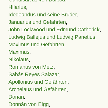
Hilarius
,
Idedeandus und seine Brüder
,
Januarius und Gefährten
,
John Lockwood und Edmund Catherick
,
Ludwig Ballejus und Ludwig Panetius
,
Maximus und Gefährten
,
Maximus
,
Nikolaus
,
Romanus von Metz
,
Sabás Reyes Salazar
,
Apollonius und Gefährten
,
Archelaus und Gefährten
,
Donan
,
Donnán von Eigg
,