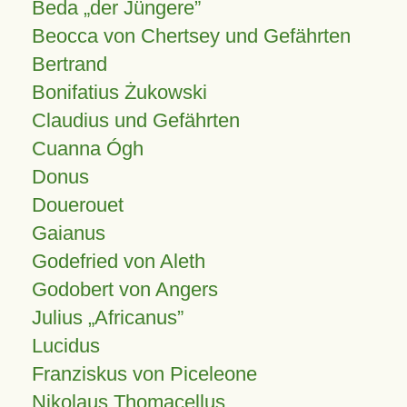
Beda „der Jüngere”
Beocca von Chertsey und Gefährten
Bertrand
Bonifatius Żukowski
Claudius und Gefährten
Cuanna Ógh
Donus
Douerouet
Gaianus
Godefried von Aleth
Godobert von Angers
Julius
Africanus
Lucidus
Franziskus von Piceleone
Nikolaus Thomacellus