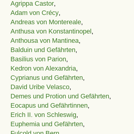
Agrippa Castor
,
Adam von Crécy
,
Andreas von Montereale
,
Anthusa von Konstantinopel
,
Anthousa von Mantinea
,
Balduin und Gefährten
,
Basilius von Parion
,
Kedron von Alexandria
,
Cyprianus und Gefährten
,
David Uribe Velasco
,
Demes und Protion und Gefährten
,
Eocapus und Gefährtinnen
,
Erich II. von Schleswig
,
Euphemia und Gefährten
,
Fulcold von Bern
,