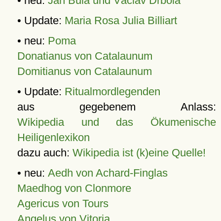
• neu:
Jan Bula und Václav Drbola
• Update:
Maria Rosa Julia Billiart
• neu:
Poma
Donatianus von Catalaunum
Domitianus von Catalaunum
• Update:
Ritualmordlegenden
aus gegebenem Anlass:
Wikipedia und das Ökumenische
Heiligenlexikon
dazu auch:
Wikipedia ist (k)eine Quelle!
• neu:
Aedh von Achard-Finglas
Maedhog von Clonmore
Agericus von Tours
Angelus von Vitoria