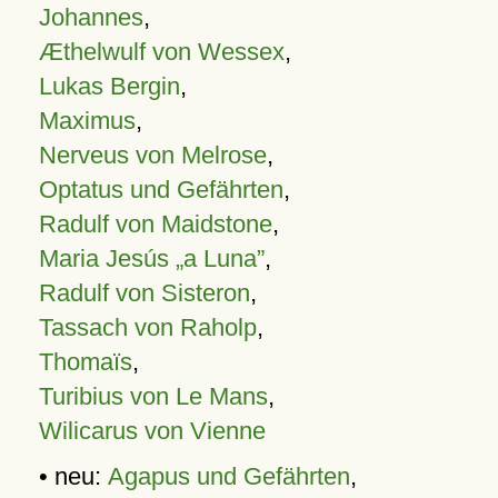
Johannes
,
Æthelwulf von Wessex
,
Lukas Bergin
,
Maximus
,
Nerveus von Melrose
,
Optatus und Gefährten
,
Radulf von Maidstone
,
Maria Jesús „a Luna”
,
Radulf von Sisteron
,
Tassach von Raholp
,
Thomaïs
,
Turibius von Le Mans
,
Wilicarus von Vienne
• neu:
Agapus und Gefährten
,