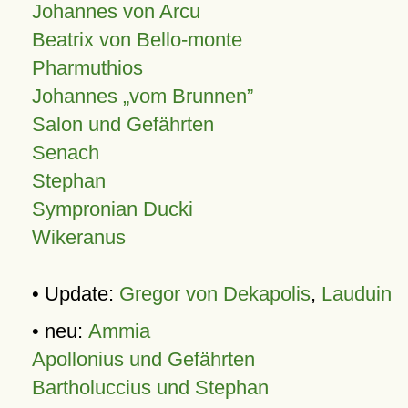
Johannes von Arcu
Beatrix von Bello-monte
Pharmuthios
Johannes
vom Brunnen
Salon und Gefährten
Senach
Stephan
Sympronian Ducki
Wikeranus
• Update:
Gregor von Dekapolis
,
Lauduin
• neu:
Ammia
Apollonius und Gefährten
Bartholuccius und Stephan