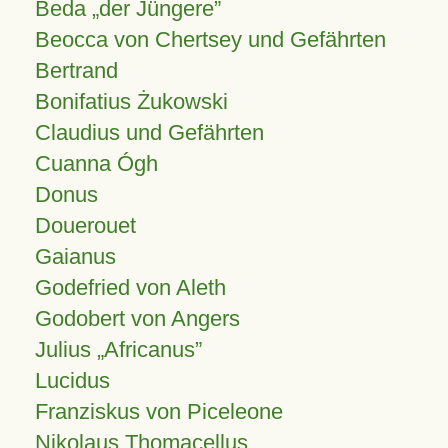
Beda „der Jüngere”
Beocca von Chertsey und Gefährten
Bertrand
Bonifatius Żukowski
Claudius und Gefährten
Cuanna Ógh
Donus
Douerouet
Gaianus
Godefried von Aleth
Godobert von Angers
Julius
Africanus
Lucidus
Franziskus von Piceleone
Nikolaus Thomacellus