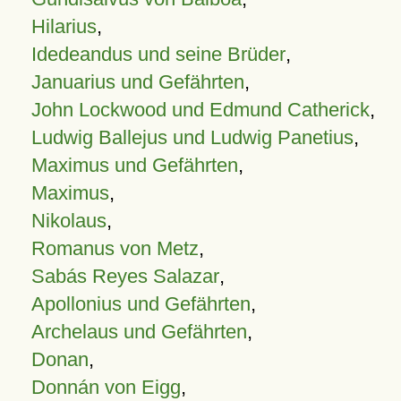
Hilarius
,
Idedeandus und seine Brüder
,
Januarius und Gefährten
,
John Lockwood und Edmund Catherick
,
Ludwig Ballejus und Ludwig Panetius
,
Maximus und Gefährten
,
Maximus
,
Nikolaus
,
Romanus von Metz
,
Sabás Reyes Salazar
,
Apollonius und Gefährten
,
Archelaus und Gefährten
,
Donan
,
Donnán von Eigg
,