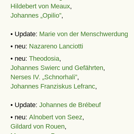
Hildebert von Meaux
,
Johannes „Opilio”
,
• Update:
Marie von der Menschwerdung
• neu:
Nazareno Lanciotti
• neu:
Theodosia
,
Johannes Swierc und Gefährten
,
Nerses IV. „Schnorhali”
,
Johannes Franziskus Lefranc
,
• Update:
Johannes de Brébeuf
• neu:
Alnobert von Seez
,
Gildard von Rouen
,