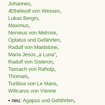
Johannes
,
Æthelwulf von Wessex
,
Lukas Bergin
,
Maximus
,
Nerveus von Melrose
,
Optatus und Gefährten
,
Radulf von Maidstone
,
Maria Jesús „a Luna”
,
Radulf von Sisteron
,
Tassach von Raholp
,
Thomaïs
,
Turibius von Le Mans
,
Wilicarus von Vienne
• neu:
Agapus und Gefährten
,