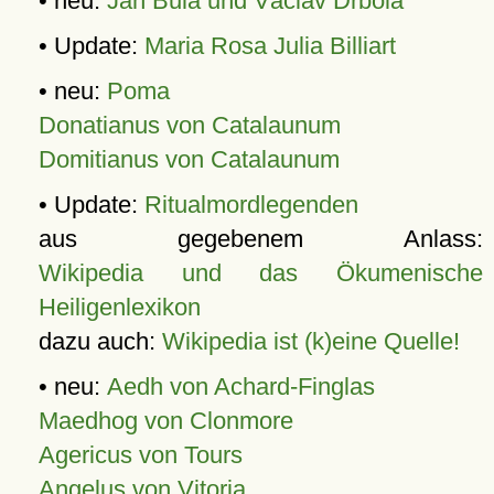
• neu:
Jan Bula und Václav Drbola
• Update:
Maria Rosa Julia Billiart
• neu:
Poma
Donatianus von Catalaunum
Domitianus von Catalaunum
• Update:
Ritualmordlegenden
aus gegebenem Anlass:
Wikipedia und das Ökumenische
Heiligenlexikon
dazu auch:
Wikipedia ist (k)eine Quelle!
• neu:
Aedh von Achard-Finglas
Maedhog von Clonmore
Agericus von Tours
Angelus von Vitoria