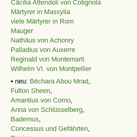
Cäcilia Attendoli von Cotignola
Märtyrer in Massylia
viele Märtyrer in Rom
Mauger
Nathäus von Achonry
Palladius von Auxerre
Reginald von Montemarti
Wilhelm VI. von Montpellier
• neu:
Béchara Abou Mrad
,
Fulton Sheen
,
Amantius von Como
,
Anna von Schlüsselberg
,
Bademus
,
Concessus und Gefährten
,