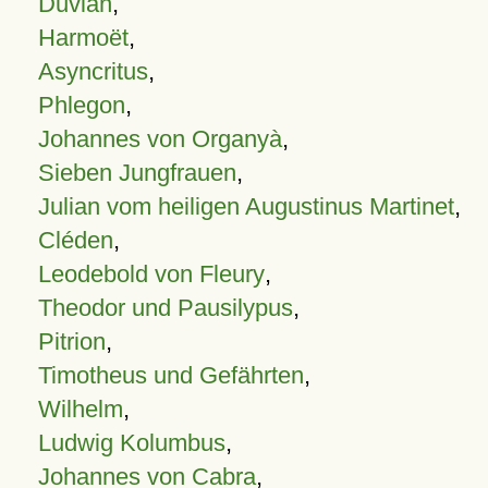
Duvian
,
Harmoët
,
Asyncritus
,
Phlegon
,
Johannes von Organyà
,
Sieben Jungfrauen
,
Julian vom heiligen Augustinus Martinet
,
Cléden
,
Leodebold von Fleury
,
Theodor und Pausilypus
,
Pitrion
,
Timotheus und Gefährten
,
Wilhelm
,
Ludwig Kolumbus
,
Johannes von Cabra
,