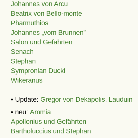
Johannes von Arcu
Beatrix von Bello-monte
Pharmuthios
Johannes
vom Brunnen
Salon und Gefährten
Senach
Stephan
Sympronian Ducki
Wikeranus
• Update:
Gregor von Dekapolis
,
Lauduin
• neu:
Ammia
Apollonius und Gefährten
Bartholuccius und Stephan