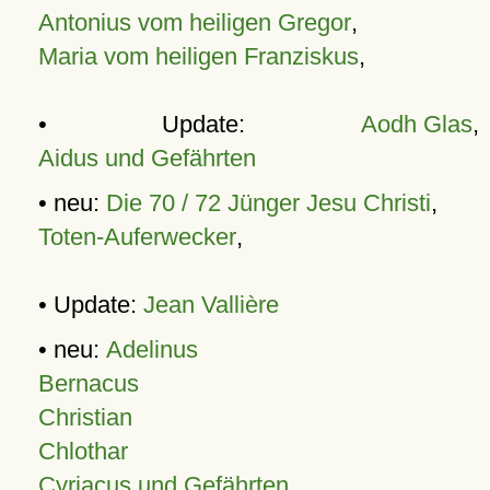
Antonius vom heiligen Gregor
,
Maria vom heiligen Franziskus
,
• Update:
Aodh Glas
,
Aidus und Gefährten
• neu:
Die 70 / 72 Jünger Jesu Christi
,
Toten-Auferwecker
,
• Update:
Jean Vallière
• neu:
Adelinus
Bernacus
Christian
Chlothar
Cyriacus und Gefährten