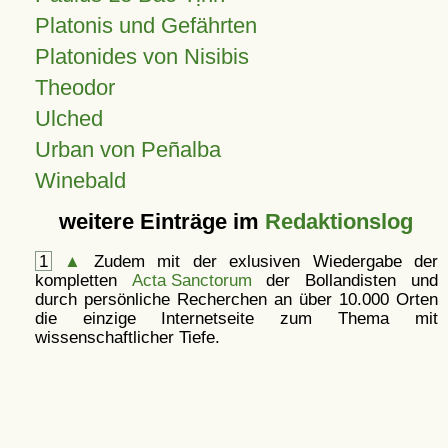
Platonis und Gefährten
Platonides von Nisibis
Theodor
Ulched
Urban von Peñalba
Winebald
weitere Einträge im
Redaktionslog
1
▲
Zudem mit der exlusiven Wiedergabe der
kompletten
Acta Sanctorum
der Bollandisten und
durch persönliche Recherchen an über 10.000 Orten
die einzige Internetseite zum Thema mit
wissenschaftlicher Tiefe.