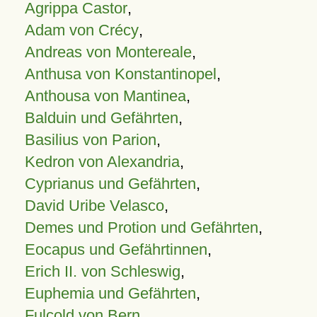
Agrippa Castor
,
Adam von Crécy
,
Andreas von Montereale
,
Anthusa von Konstantinopel
,
Anthousa von Mantinea
,
Balduin und Gefährten
,
Basilius von Parion
,
Kedron von Alexandria
,
Cyprianus und Gefährten
,
David Uribe Velasco
,
Demes und Protion und Gefährten
,
Eocapus und Gefährtinnen
,
Erich II. von Schleswig
,
Euphemia und Gefährten
,
Fulcold von Bern
,