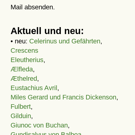
Mail absenden.
Aktuell und neu:
• neu:
Celerinus und Gefährten
,
Crescens
Eleutherius
,
Ælfleda
,
Æthelred
,
Eustachius Avril
,
Miles Gerard und Francis Dickenson
,
Fulbert
,
Gilduin
,
Giunoc von Buchan
,
Gundisalvus von Balboa
,