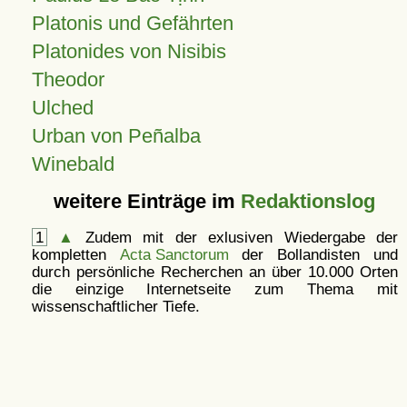
Platonis und Gefährten
Platonides von Nisibis
Theodor
Ulched
Urban von Peñalba
Winebald
weitere Einträge im
Redaktionslog
1
▲
Zudem mit der exlusiven Wiedergabe der
kompletten
Acta Sanctorum
der Bollandisten und
durch persönliche Recherchen an über 10.000 Orten
die einzige Internetseite zum Thema mit
wissenschaftlicher Tiefe.