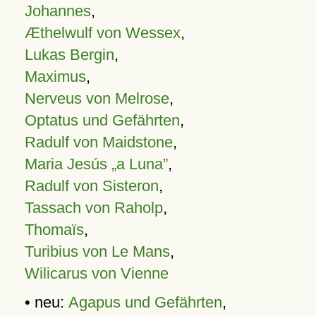
Johannes
,
Æthelwulf von Wessex
,
Lukas Bergin
,
Maximus
,
Nerveus von Melrose
,
Optatus und Gefährten
,
Radulf von Maidstone
,
Maria Jesús „a Luna”
,
Radulf von Sisteron
,
Tassach von Raholp
,
Thomaïs
,
Turibius von Le Mans
,
Wilicarus von Vienne
• neu:
Agapus und Gefährten
,