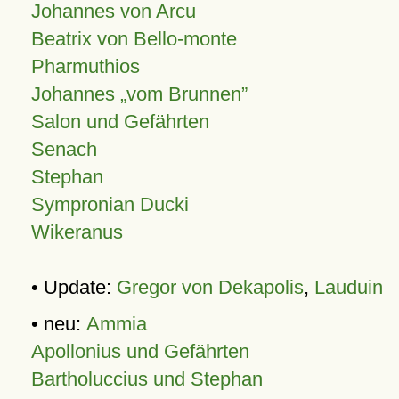
Johannes von Arcu
Beatrix von Bello-monte
Pharmuthios
Johannes
vom Brunnen
Salon und Gefährten
Senach
Stephan
Sympronian Ducki
Wikeranus
• Update:
Gregor von Dekapolis
,
Lauduin
• neu:
Ammia
Apollonius und Gefährten
Bartholuccius und Stephan