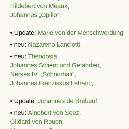
Hildebert von Meaux
,
Johannes „Opilio”
,
• Update:
Marie von der Menschwerdung
• neu:
Nazareno Lanciotti
• neu:
Theodosia
,
Johannes Swierc und Gefährten
,
Nerses IV. „Schnorhali”
,
Johannes Franziskus Lefranc
,
• Update:
Johannes de Brébeuf
• neu:
Alnobert von Seez
,
Gildard von Rouen
,