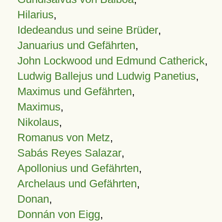
Hilarius
,
Idedeandus und seine Brüder
,
Januarius und Gefährten
,
John Lockwood und Edmund Catherick
,
Ludwig Ballejus und Ludwig Panetius
,
Maximus und Gefährten
,
Maximus
,
Nikolaus
,
Romanus von Metz
,
Sabás Reyes Salazar
,
Apollonius und Gefährten
,
Archelaus und Gefährten
,
Donan
,
Donnán von Eigg
,