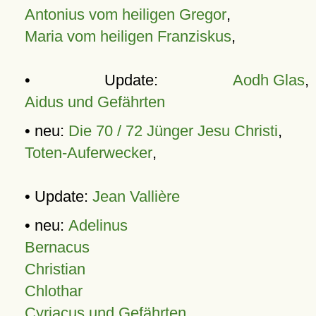
Antonius vom heiligen Gregor
,
Maria vom heiligen Franziskus
,
• Update:
Aodh Glas
,
Aidus und Gefährten
• neu:
Die 70 / 72 Jünger Jesu Christi
,
Toten-Auferwecker
,
• Update:
Jean Vallière
• neu:
Adelinus
Bernacus
Christian
Chlothar
Cyriacus und Gefährten