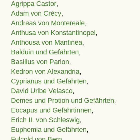
Agrippa Castor
,
Adam von Crécy
,
Andreas von Montereale
,
Anthusa von Konstantinopel
,
Anthousa von Mantinea
,
Balduin und Gefährten
,
Basilius von Parion
,
Kedron von Alexandria
,
Cyprianus und Gefährten
,
David Uribe Velasco
,
Demes und Protion und Gefährten
,
Eocapus und Gefährtinnen
,
Erich II. von Schleswig
,
Euphemia und Gefährten
,
Fulcold von Bern
,