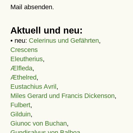
Mail absenden.
Aktuell und neu:
• neu:
Celerinus und Gefährten
,
Crescens
Eleutherius
,
Ælfleda
,
Æthelred
,
Eustachius Avril
,
Miles Gerard und Francis Dickenson
,
Fulbert
,
Gilduin
,
Giunoc von Buchan
,
Gundisalvus von Balboa
,