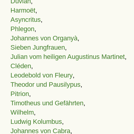
Duvian
,
Harmoët
,
Asyncritus
,
Phlegon
,
Johannes von Organyà
,
Sieben Jungfrauen
,
Julian vom heiligen Augustinus Martinet
,
Cléden
,
Leodebold von Fleury
,
Theodor und Pausilypus
,
Pitrion
,
Timotheus und Gefährten
,
Wilhelm
,
Ludwig Kolumbus
,
Johannes von Cabra
,