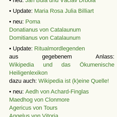
• neu:
Jan Bula und Václav Drbola
• Update:
Maria Rosa Julia Billiart
• neu:
Poma
Donatianus von Catalaunum
Domitianus von Catalaunum
• Update:
Ritualmordlegenden
aus gegebenem Anlass:
Wikipedia und das Ökumenische
Heiligenlexikon
dazu auch:
Wikipedia ist (k)eine Quelle!
• neu:
Aedh von Achard-Finglas
Maedhog von Clonmore
Agericus von Tours
Angelus von Vitoria