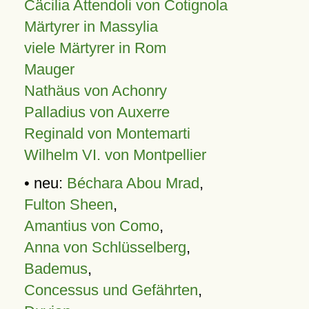
Cäcilia Attendoli von Cotignola
Märtyrer in Massylia
viele Märtyrer in Rom
Mauger
Nathäus von Achonry
Palladius von Auxerre
Reginald von Montemarti
Wilhelm VI. von Montpellier
• neu:
Béchara Abou Mrad
,
Fulton Sheen
,
Amantius von Como
,
Anna von Schlüsselberg
,
Bademus
,
Concessus und Gefährten
,