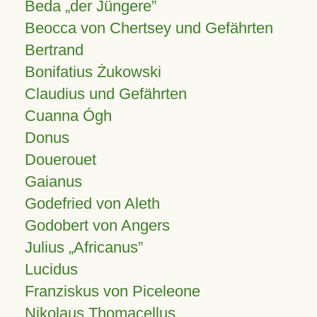
Beda „der Jüngere”
Beocca von Chertsey und Gefährten
Bertrand
Bonifatius Żukowski
Claudius und Gefährten
Cuanna Ógh
Donus
Douerouet
Gaianus
Godefried von Aleth
Godobert von Angers
Julius
Africanus
Lucidus
Franziskus von Piceleone
Nikolaus Thomacellus