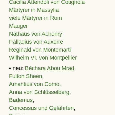
Cäcilia Attendoli von Cotignola
Märtyrer in Massylia
viele Märtyrer in Rom
Mauger
Nathäus von Achonry
Palladius von Auxerre
Reginald von Montemarti
Wilhelm VI. von Montpellier
• neu:
Béchara Abou Mrad
,
Fulton Sheen
,
Amantius von Como
,
Anna von Schlüsselberg
,
Bademus
,
Concessus und Gefährten
,