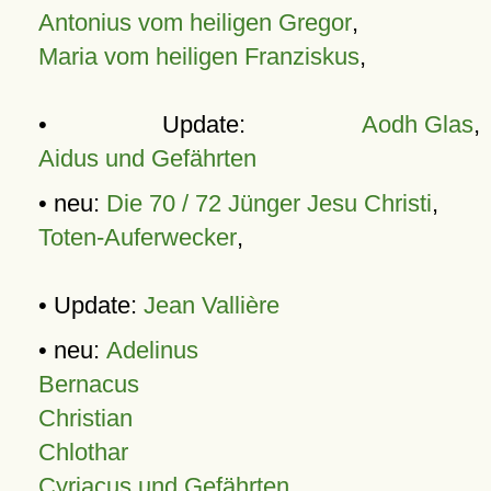
Antonius vom heiligen Gregor
,
Maria vom heiligen Franziskus
,
• Update:
Aodh Glas
,
Aidus und Gefährten
• neu:
Die 70 / 72 Jünger Jesu Christi
,
Toten-Auferwecker
,
• Update:
Jean Vallière
• neu:
Adelinus
Bernacus
Christian
Chlothar
Cyriacus und Gefährten