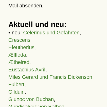
Mail absenden.
Aktuell und neu:
• neu:
Celerinus und Gefährten
,
Crescens
Eleutherius
,
Ælfleda
,
Æthelred
,
Eustachius Avril
,
Miles Gerard und Francis Dickenson
,
Fulbert
,
Gilduin
,
Giunoc von Buchan
,
Gundisalvus von Balboa
,