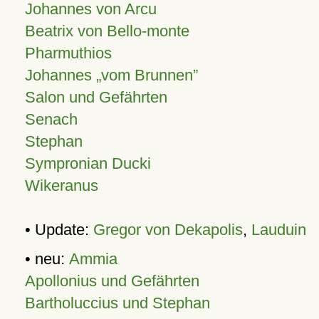
Johannes von Arcu
Beatrix von Bello-monte
Pharmuthios
Johannes
vom Brunnen
Salon und Gefährten
Senach
Stephan
Sympronian Ducki
Wikeranus
• Update:
Gregor von Dekapolis
,
Lauduin
• neu:
Ammia
Apollonius und Gefährten
Bartholuccius und Stephan