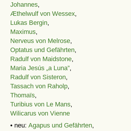
Johannes
,
Æthelwulf von Wessex
,
Lukas Bergin
,
Maximus
,
Nerveus von Melrose
,
Optatus und Gefährten
,
Radulf von Maidstone
,
Maria Jesús „a Luna”
,
Radulf von Sisteron
,
Tassach von Raholp
,
Thomaïs
,
Turibius von Le Mans
,
Wilicarus von Vienne
• neu:
Agapus und Gefährten
,