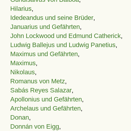
Hilarius
,
Idedeandus und seine Brüder
,
Januarius und Gefährten
,
John Lockwood und Edmund Catherick
,
Ludwig Ballejus und Ludwig Panetius
,
Maximus und Gefährten
,
Maximus
,
Nikolaus
,
Romanus von Metz
,
Sabás Reyes Salazar
,
Apollonius und Gefährten
,
Archelaus und Gefährten
,
Donan
,
Donnán von Eigg
,