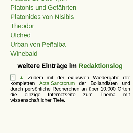
Platonis und Gefährten
Platonides von Nisibis
Theodor
Ulched
Urban von Peñalba
Winebald
weitere Einträge im
Redaktionslog
1
▲
Zudem mit der exlusiven Wiedergabe der
kompletten
Acta Sanctorum
der Bollandisten und
durch persönliche Recherchen an über 10.000 Orten
die einzige Internetseite zum Thema mit
wissenschaftlicher Tiefe.