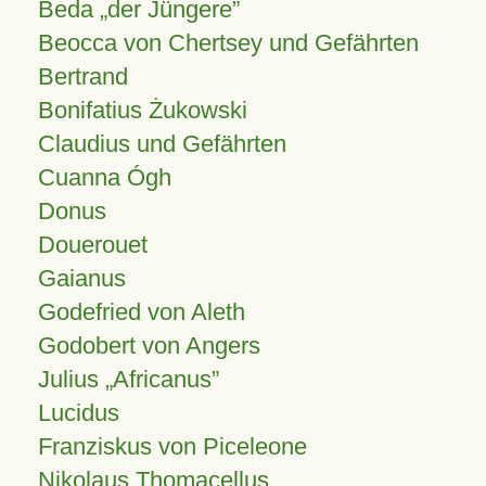
Beda „der Jüngere”
Beocca von Chertsey und Gefährten
Bertrand
Bonifatius Żukowski
Claudius und Gefährten
Cuanna Ógh
Donus
Douerouet
Gaianus
Godefried von Aleth
Godobert von Angers
Julius
Africanus
Lucidus
Franziskus von Piceleone
Nikolaus Thomacellus