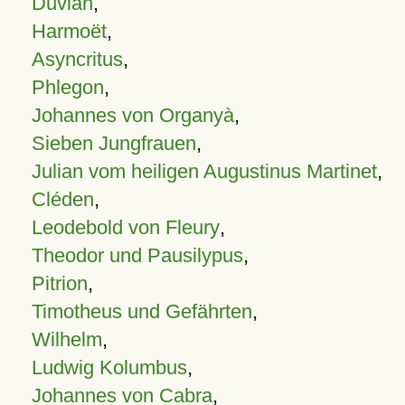
Duvian
,
Harmoët
,
Asyncritus
,
Phlegon
,
Johannes von Organyà
,
Sieben Jungfrauen
,
Julian vom heiligen Augustinus Martinet
,
Cléden
,
Leodebold von Fleury
,
Theodor und Pausilypus
,
Pitrion
,
Timotheus und Gefährten
,
Wilhelm
,
Ludwig Kolumbus
,
Johannes von Cabra
,