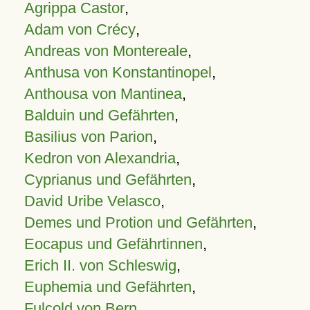
Agrippa Castor
,
Adam von Crécy
,
Andreas von Montereale
,
Anthusa von Konstantinopel
,
Anthousa von Mantinea
,
Balduin und Gefährten
,
Basilius von Parion
,
Kedron von Alexandria
,
Cyprianus und Gefährten
,
David Uribe Velasco
,
Demes und Protion und Gefährten
,
Eocapus und Gefährtinnen
,
Erich II. von Schleswig
,
Euphemia und Gefährten
,
Fulcold von Bern
,