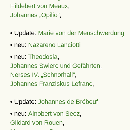
Hildebert von Meaux
,
Johannes „Opilio”
,
• Update:
Marie von der Menschwerdung
• neu:
Nazareno Lanciotti
• neu:
Theodosia
,
Johannes Swierc und Gefährten
,
Nerses IV. „Schnorhali”
,
Johannes Franziskus Lefranc
,
• Update:
Johannes de Brébeuf
• neu:
Alnobert von Seez
,
Gildard von Rouen
,