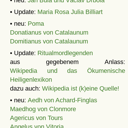
• neu:
Jan Bula und Václav Drbola
• Update:
Maria Rosa Julia Billiart
• neu:
Poma
Donatianus von Catalaunum
Domitianus von Catalaunum
• Update:
Ritualmordlegenden
aus gegebenem Anlass:
Wikipedia und das Ökumenische
Heiligenlexikon
dazu auch:
Wikipedia ist (k)eine Quelle!
• neu:
Aedh von Achard-Finglas
Maedhog von Clonmore
Agericus von Tours
Angelus von Vitoria