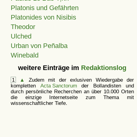
Platonis und Gefährten
Platonides von Nisibis
Theodor
Ulched
Urban von Peñalba
Winebald
weitere Einträge im
Redaktionslog
1
▲
Zudem mit der exlusiven Wiedergabe der
kompletten
Acta Sanctorum
der Bollandisten und
durch persönliche Recherchen an über 10.000 Orten
die einzige Internetseite zum Thema mit
wissenschaftlicher Tiefe.