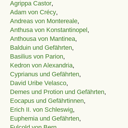
Agrippa Castor
,
Adam von Crécy
,
Andreas von Montereale
,
Anthusa von Konstantinopel
,
Anthousa von Mantinea
,
Balduin und Gefährten
,
Basilius von Parion
,
Kedron von Alexandria
,
Cyprianus und Gefährten
,
David Uribe Velasco
,
Demes und Protion und Gefährten
,
Eocapus und Gefährtinnen
,
Erich II. von Schleswig
,
Euphemia und Gefährten
,
Fulcold von Bern
,