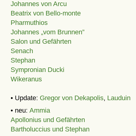
Johannes von Arcu
Beatrix von Bello-monte
Pharmuthios
Johannes
vom Brunnen
Salon und Gefährten
Senach
Stephan
Sympronian Ducki
Wikeranus
• Update:
Gregor von Dekapolis
,
Lauduin
• neu:
Ammia
Apollonius und Gefährten
Bartholuccius und Stephan