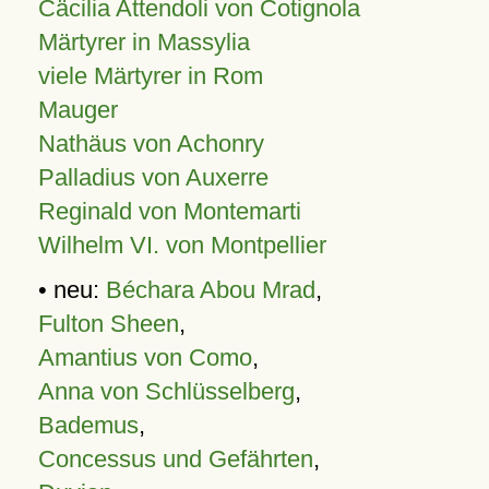
Cäcilia Attendoli von Cotignola
Märtyrer in Massylia
viele Märtyrer in Rom
Mauger
Nathäus von Achonry
Palladius von Auxerre
Reginald von Montemarti
Wilhelm VI. von Montpellier
• neu:
Béchara Abou Mrad
,
Fulton Sheen
,
Amantius von Como
,
Anna von Schlüsselberg
,
Bademus
,
Concessus und Gefährten
,