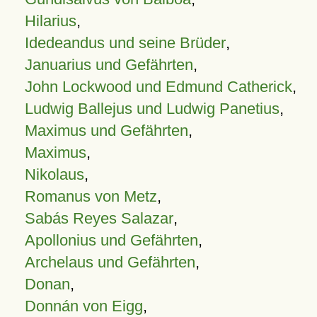
Hilarius
,
Idedeandus und seine Brüder
,
Januarius und Gefährten
,
John Lockwood und Edmund Catherick
,
Ludwig Ballejus und Ludwig Panetius
,
Maximus und Gefährten
,
Maximus
,
Nikolaus
,
Romanus von Metz
,
Sabás Reyes Salazar
,
Apollonius und Gefährten
,
Archelaus und Gefährten
,
Donan
,
Donnán von Eigg
,