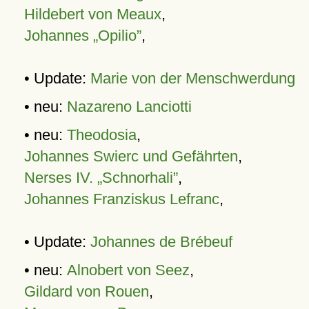
Hildebert von Meaux
,
Johannes „Opilio”
,
• Update:
Marie von der Menschwerdung
• neu:
Nazareno Lanciotti
• neu:
Theodosia
,
Johannes Swierc und Gefährten
,
Nerses IV. „Schnorhali”
,
Johannes Franziskus Lefranc
,
• Update:
Johannes de Brébeuf
• neu:
Alnobert von Seez
,
Gildard von Rouen
,