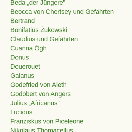
Beda „der Jüngere”
Beocca von Chertsey und Gefährten
Bertrand
Bonifatius Żukowski
Claudius und Gefährten
Cuanna Ógh
Donus
Douerouet
Gaianus
Godefried von Aleth
Godobert von Angers
Julius
Africanus
Lucidus
Franziskus von Piceleone
Nikolaus Thomacellus