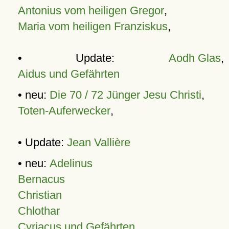
Antonius vom heiligen Gregor
,
Maria vom heiligen Franziskus
,
• Update:
Aodh Glas
,
Aidus und Gefährten
• neu:
Die 70 / 72 Jünger Jesu Christi
,
Toten-Auferwecker
,
• Update:
Jean Vallière
• neu:
Adelinus
Bernacus
Christian
Chlothar
Cyriacus und Gefährten