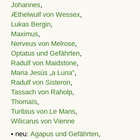
Johannes
,
Æthelwulf von Wessex
,
Lukas Bergin
,
Maximus
,
Nerveus von Melrose
,
Optatus und Gefährten
,
Radulf von Maidstone
,
Maria Jesús „a Luna”
,
Radulf von Sisteron
,
Tassach von Raholp
,
Thomaïs
,
Turibius von Le Mans
,
Wilicarus von Vienne
• neu:
Agapus und Gefährten
,