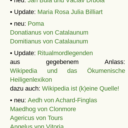
• neu:
Jan Bula und Václav Drbola
• Update:
Maria Rosa Julia Billiart
• neu:
Poma
Donatianus von Catalaunum
Domitianus von Catalaunum
• Update:
Ritualmordlegenden
aus gegebenem Anlass:
Wikipedia und das Ökumenische
Heiligenlexikon
dazu auch:
Wikipedia ist (k)eine Quelle!
• neu:
Aedh von Achard-Finglas
Maedhog von Clonmore
Agericus von Tours
Angelus von Vitoria