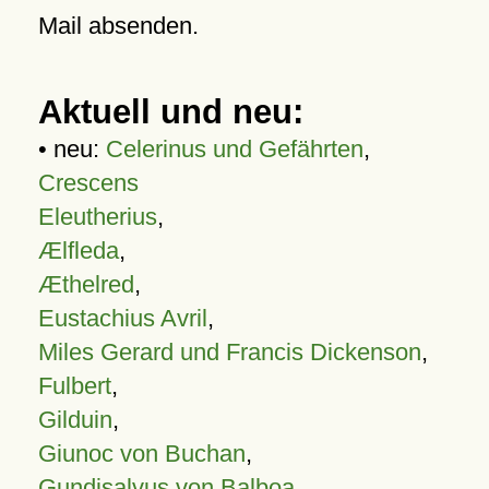
Mail absenden.
Aktuell und neu:
• neu:
Celerinus und Gefährten
,
Crescens
Eleutherius
,
Ælfleda
,
Æthelred
,
Eustachius Avril
,
Miles Gerard und Francis Dickenson
,
Fulbert
,
Gilduin
,
Giunoc von Buchan
,
Gundisalvus von Balboa
,