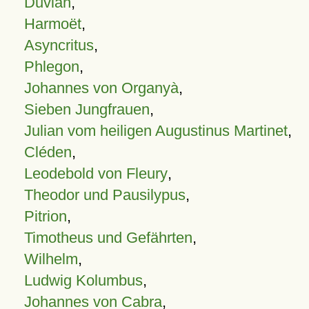
Duvian
,
Harmoët
,
Asyncritus
,
Phlegon
,
Johannes von Organyà
,
Sieben Jungfrauen
,
Julian vom heiligen Augustinus Martinet
,
Cléden
,
Leodebold von Fleury
,
Theodor und Pausilypus
,
Pitrion
,
Timotheus und Gefährten
,
Wilhelm
,
Ludwig Kolumbus
,
Johannes von Cabra
,