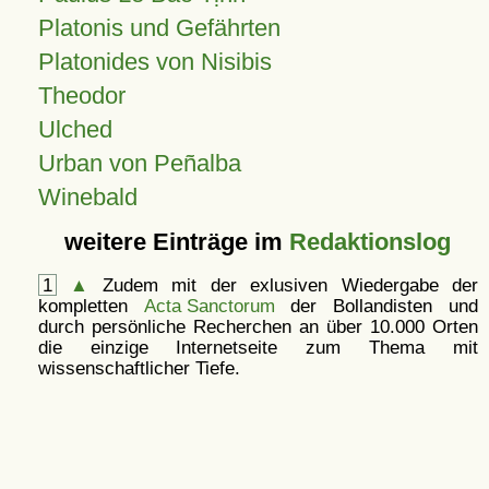
Platonis und Gefährten
Platonides von Nisibis
Theodor
Ulched
Urban von Peñalba
Winebald
weitere Einträge im
Redaktionslog
1
▲
Zudem mit der exlusiven Wiedergabe der
kompletten
Acta Sanctorum
der Bollandisten und
durch persönliche Recherchen an über 10.000 Orten
die einzige Internetseite zum Thema mit
wissenschaftlicher Tiefe.