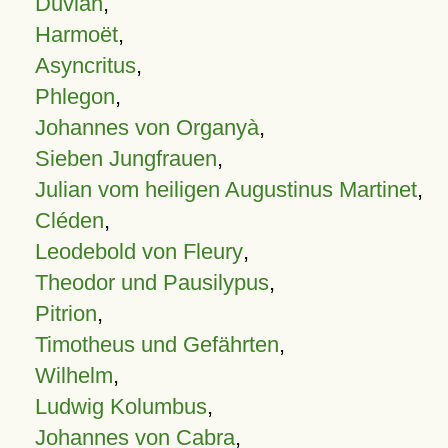
Duvian
,
Harmoët
,
Asyncritus
,
Phlegon
,
Johannes von Organyà
,
Sieben Jungfrauen
,
Julian vom heiligen Augustinus Martinet
,
Cléden
,
Leodebold von Fleury
,
Theodor und Pausilypus
,
Pitrion
,
Timotheus und Gefährten
,
Wilhelm
,
Ludwig Kolumbus
,
Johannes von Cabra
,