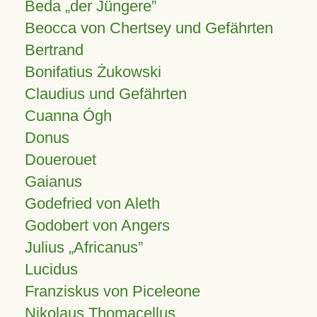
Beda „der Jüngere”
Beocca von Chertsey und Gefährten
Bertrand
Bonifatius Żukowski
Claudius und Gefährten
Cuanna Ógh
Donus
Douerouet
Gaianus
Godefried von Aleth
Godobert von Angers
Julius
Africanus
Lucidus
Franziskus von Piceleone
Nikolaus Thomacellus