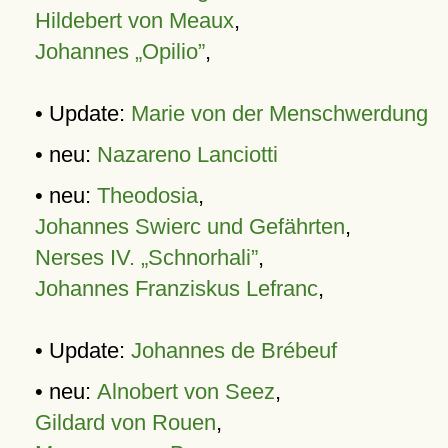
Hildebert von Meaux
,
Johannes „Opilio”
,
• Update:
Marie von der Menschwerdung
• neu:
Nazareno Lanciotti
• neu:
Theodosia
,
Johannes Swierc und Gefährten
,
Nerses IV. „Schnorhali”
,
Johannes Franziskus Lefranc
,
• Update:
Johannes de Brébeuf
• neu:
Alnobert von Seez
,
Gildard von Rouen
,