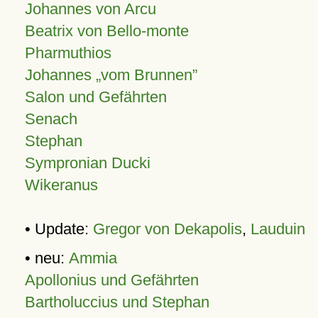
Johannes von Arcu
Beatrix von Bello-monte
Pharmuthios
Johannes
vom Brunnen
Salon und Gefährten
Senach
Stephan
Sympronian Ducki
Wikeranus
• Update:
Gregor von Dekapolis
,
Lauduin
• neu:
Ammia
Apollonius und Gefährten
Bartholuccius und Stephan