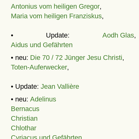
Antonius vom heiligen Gregor
,
Maria vom heiligen Franziskus
,
• Update:
Aodh Glas
,
Aidus und Gefährten
• neu:
Die 70 / 72 Jünger Jesu Christi
,
Toten-Auferwecker
,
• Update:
Jean Vallière
• neu:
Adelinus
Bernacus
Christian
Chlothar
Cyriacus und Gefährten