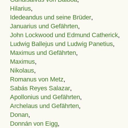
Hilarius
,
Idedeandus und seine Brüder
,
Januarius und Gefährten
,
John Lockwood und Edmund Catherick
,
Ludwig Ballejus und Ludwig Panetius
,
Maximus und Gefährten
,
Maximus
,
Nikolaus
,
Romanus von Metz
,
Sabás Reyes Salazar
,
Apollonius und Gefährten
,
Archelaus und Gefährten
,
Donan
,
Donnán von Eigg
,