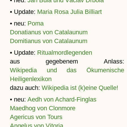
• neu:
Jan Bula und Václav Drbola
• Update:
Maria Rosa Julia Billiart
• neu:
Poma
Donatianus von Catalaunum
Domitianus von Catalaunum
• Update:
Ritualmordlegenden
aus gegebenem Anlass:
Wikipedia und das Ökumenische
Heiligenlexikon
dazu auch:
Wikipedia ist (k)eine Quelle!
• neu:
Aedh von Achard-Finglas
Maedhog von Clonmore
Agericus von Tours
Angelus von Vitoria