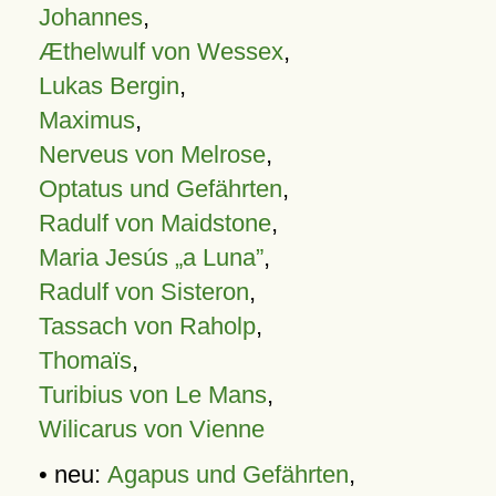
Johannes
,
Æthelwulf von Wessex
,
Lukas Bergin
,
Maximus
,
Nerveus von Melrose
,
Optatus und Gefährten
,
Radulf von Maidstone
,
Maria Jesús „a Luna”
,
Radulf von Sisteron
,
Tassach von Raholp
,
Thomaïs
,
Turibius von Le Mans
,
Wilicarus von Vienne
• neu:
Agapus und Gefährten
,