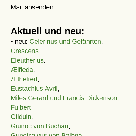
Mail absenden.
Aktuell und neu:
• neu:
Celerinus und Gefährten
,
Crescens
Eleutherius
,
Ælfleda
,
Æthelred
,
Eustachius Avril
,
Miles Gerard und Francis Dickenson
,
Fulbert
,
Gilduin
,
Giunoc von Buchan
,
Gundisalvus von Balboa
,