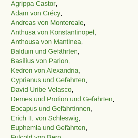
Agrippa Castor
,
Adam von Crécy
,
Andreas von Montereale
,
Anthusa von Konstantinopel
,
Anthousa von Mantinea
,
Balduin und Gefährten
,
Basilius von Parion
,
Kedron von Alexandria
,
Cyprianus und Gefährten
,
David Uribe Velasco
,
Demes und Protion und Gefährten
,
Eocapus und Gefährtinnen
,
Erich II. von Schleswig
,
Euphemia und Gefährten
,
Fulcold von Bern
,