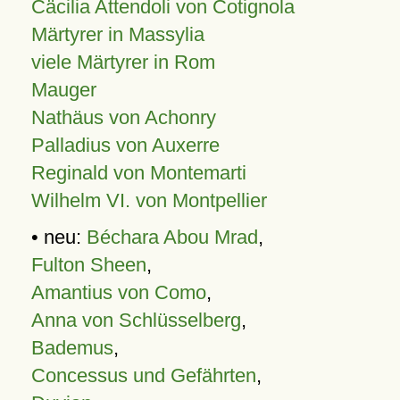
Cäcilia Attendoli von Cotignola
Märtyrer in Massylia
viele Märtyrer in Rom
Mauger
Nathäus von Achonry
Palladius von Auxerre
Reginald von Montemarti
Wilhelm VI. von Montpellier
• neu:
Béchara Abou Mrad
,
Fulton Sheen
,
Amantius von Como
,
Anna von Schlüsselberg
,
Bademus
,
Concessus und Gefährten
,