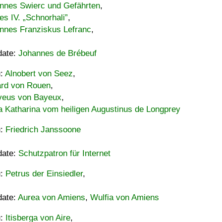
nnes Swierc und Gefährten
,
es IV. „Schnorhali”
,
nnes Franziskus Lefranc
,
date:
Johannes de Brébeuf
u:
Alnobert von Seez
,
ard von Rouen
,
eus von Bayeux
,
a Katharina vom heiligen Augustinus de Longprey
u:
Friedrich Janssoone
date:
Schutzpatron für Internet
u:
Petrus der Einsiedler
,
date:
Aurea von Amiens
,
Wulfia von Amiens
u:
Itisberga von Aire
,