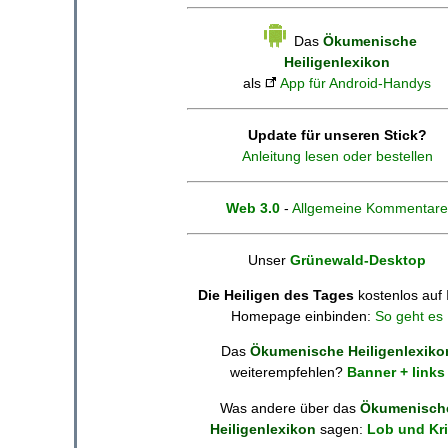
Das
Ökumenische
Heiligenlexikon
als
App für Android-Handys
Update für unseren Stick?
Anleitung lesen oder bestellen
Web 3.0
-
Allgemeine Kommentare
Unser
Grünewald-Desktop
Die Heiligen des Tages
kostenlos auf 
Homepage einbinden:
So geht es
Das
Ökumenische Heiligenlexiko
weiterempfehlen?
Banner + links
Was andere über das
Ökumenisch
Heiligenlexikon
sagen:
Lob und Kri