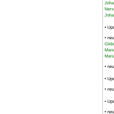
Joha
Ners
Joha
• Up
• ne
Gild
Manv
Mari
• ne
• Up
• ne
• Up
• ne