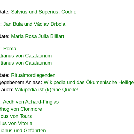
date:
Salvius und Superius
,
Godric
u:
Jan Bula und Václav Drbola
date:
Maria Rosa Julia Billiart
u:
Poma
tianus von Catalaunum
tianus von Catalaunum
date:
Ritualmordlegenden
gegebenem Anlass:
Wikipedia und das Ökumenische Heilige
 auch:
Wikipedia ist (k)eine Quelle!
u:
Aedh von Achard-Finglas
hog von Clonmore
icus von Tours
lus von Vitoria
ianus und Gefährten