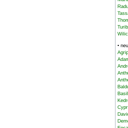
Radu
Tass
Tho
Turi
Wili
• ne
Agri
Adam
Andr
Anth
Anth
Bald
Basi
Kedr
Cypr
Davi
Deme
Eoca