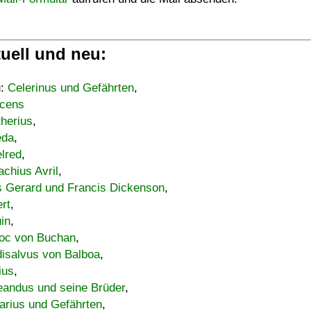
uell und neu:
u:
Celerinus und Gefährten
,
cens
therius
,
eda
,
lred
,
achius Avril
,
s Gerard und Francis Dickenson
,
ert
,
uin
,
oc von Buchan
,
isalvus von Balboa
,
ius
,
eandus und seine Brüder
,
arius und Gefährten
,