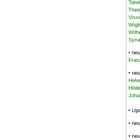
Tatw
Theo
Viss
Wigb
Wilh
Syna
• ne
Fran
• ne
Hele
Hild
Joha
• Up
• ne
• ne