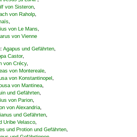
lf von Sisteron
,
ach von Raholp
,
maïs
,
bius von Le Mans
,
carus von Vienne
u:
Agapus und Gefährten
,
ppa Castor
,
 von Crécy
,
eas von Montereale
,
usa von Konstantinopel
,
ousa von Mantinea
,
uin und Gefährten
,
lius von Parion
,
on von Alexandria
,
ianus und Gefährten
,
d Uribe Velasco
,
s und Protion und Gefährten
,
pus und Gefährtinnen
,