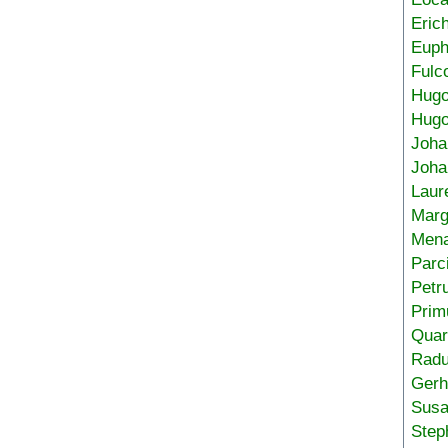
Eric
Euph
Fulc
Hug
Hugo
Joha
Joha
Laur
Marg
Mena
Parc
Petr
Prim
Quar
Radu
Gerh
Sus
Step