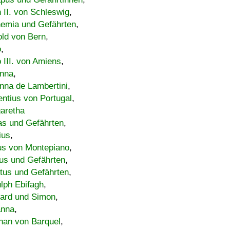
h II. von Schleswig
,
emia und Gefährten
,
old von Bern
,
o
,
 III. von Amiens
,
nna
,
nna de Lambertini
,
entius von Portugal
,
aretha
s und Gefährten
,
ius
,
us von Montepiano
,
us und Gefährten
,
tus und Gefährten
,
lph Ebifagh
,
ard und Simon
,
anna
,
han von Barquel
,