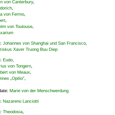
in von Canterbury
,
dorich
,
ia von Fermo
,
ert
,
elm von Toulouse
,
xarium
u:
Johannes von Shanghai und San Francisco
,
ziskus Xaver Truong Buu Diep
u:
Eudo
,
rius von Tongern
,
ebert von Meaux
,
nnes „Opilio”
,
date:
Marie von der Menschwerdung
u:
Nazareno Lanciotti
u:
Theodosia
,