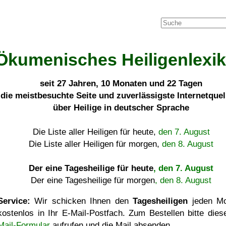
Ökumenisches Heiligenlexi
seit
27 Jahren, 10 Monaten und 22 Tagen
die meistbesuchte Seite und zuverlässigste Internetque
über Heilige in deutscher Sprache
Die Liste aller Heiligen für heute,
den 7. August
Die Liste aller Heiligen für morgen,
den 8. August
Der eine Tagesheilige für heute
, den 7. August
Der eine Tagesheilige für morgen
, den 8. August
Service:
Wir schicken Ihnen den
Tagesheiligen
jeden Mo
kostenlos in Ihr E-Mail-Postfach. Zum Bestellen bitte die
Mail-Formular
aufrufen und die Mail absenden.