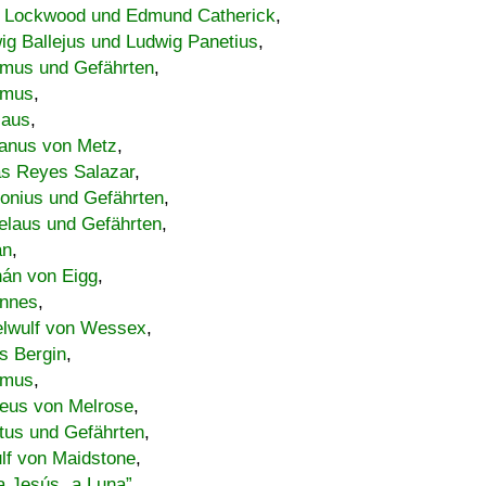
 Lockwood und Edmund Catherick
,
ig Ballejus und Ludwig Panetius
,
mus und Gefährten
,
imus
,
laus
,
nus von Metz
,
s Reyes Salazar
,
lonius und Gefährten
,
elaus und Gefährten
,
an
,
án von Eigg
,
nnes
,
lwulf von Wessex
,
s Bergin
,
imus
,
eus von Melrose
,
tus und Gefährten
,
lf von Maidstone
,
a Jesús „a Luna”
,