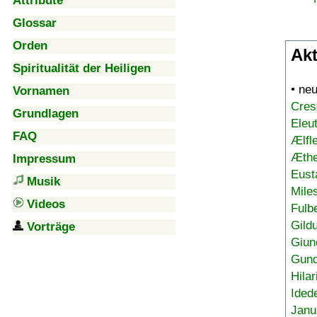
Attribute
Glossar
Orden
Akt
Spiritualität der Heiligen
• ne
Vornamen
Cres
Grundlagen
Eleu
FAQ
Ælfl
Æthe
Impressum
Eust
Musik
Mile
Videos
Fulb
Gild
Vorträge
Giun
Gund
Hilar
Ided
Janu