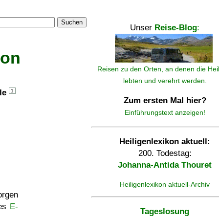
Suchen
Unser
Reise-Blog
:
kon
Reisen zu den Orten, an denen die Hei
lebten und verehrt werden.
lle
1
Zum ersten Mal hier?
Einführungstext anzeigen!
Heiligenlexikon aktuell:
200. Todestag:
Johanna-Antida Thouret
Heiligenlexikon aktuell-Archiv
rgen
ses
E-
Tageslosung