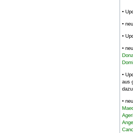
• Up
• ne
• Up
• ne
Dona
Domi
• Up
aus 
dazu
• ne
Maed
Ager
Ange
Canc