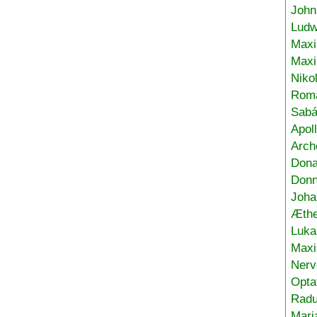
John
Ludw
Maxi
Max
Niko
Roma
Sabá
Apol
Arch
Don
Donn
Joha
Æthe
Luka
Max
Nerv
Opta
Radu
Mari