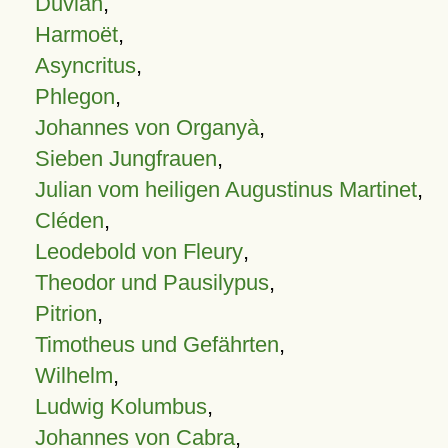
Duvian
,
Harmoët
,
Asyncritus
,
Phlegon
,
Johannes von Organyà
,
Sieben Jungfrauen
,
Julian vom heiligen Augustinus Martinet
,
Cléden
,
Leodebold von Fleury
,
Theodor und Pausilypus
,
Pitrion
,
Timotheus und Gefährten
,
Wilhelm
,
Ludwig Kolumbus
,
Johannes von Cabra
,