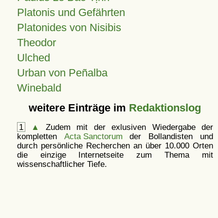
Platonis und Gefährten
Platonides von Nisibis
Theodor
Ulched
Urban von Peñalba
Winebald
weitere Einträge im
Redaktionslog
1
▲
Zudem mit der exlusiven Wiedergabe der
kompletten
Acta Sanctorum
der Bollandisten und
durch persönliche Recherchen an über 10.000 Orten
die einzige Internetseite zum Thema mit
wissenschaftlicher Tiefe.