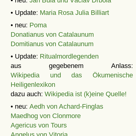
• neu:
Jan Bula und Václav Drbola
• Update:
Maria Rosa Julia Billiart
• neu:
Poma
Donatianus von Catalaunum
Domitianus von Catalaunum
• Update:
Ritualmordlegenden
aus gegebenem Anlass:
Wikipedia und das Ökumenische
Heiligenlexikon
dazu auch:
Wikipedia ist (k)eine Quelle!
• neu:
Aedh von Achard-Finglas
Maedhog von Clonmore
Agericus von Tours
Angelus von Vitoria