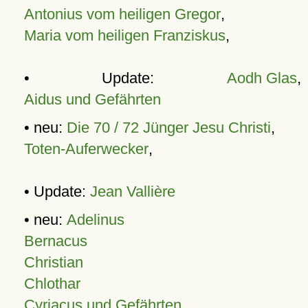
Antonius vom heiligen Gregor
,
Maria vom heiligen Franziskus
,
• Update:
Aodh Glas
,
Aidus und Gefährten
• neu:
Die 70 / 72 Jünger Jesu Christi
,
Toten-Auferwecker
,
• Update:
Jean Vallière
• neu:
Adelinus
Bernacus
Christian
Chlothar
Cyriacus und Gefährten