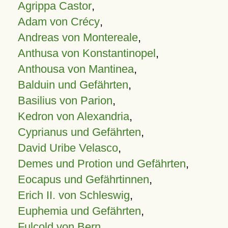
Agrippa Castor
,
Adam von Crécy
,
Andreas von Montereale
,
Anthusa von Konstantinopel
,
Anthousa von Mantinea
,
Balduin und Gefährten
,
Basilius von Parion
,
Kedron von Alexandria
,
Cyprianus und Gefährten
,
David Uribe Velasco
,
Demes und Protion und Gefährten
,
Eocapus und Gefährtinnen
,
Erich II. von Schleswig
,
Euphemia und Gefährten
,
Fulcold von Bern
,