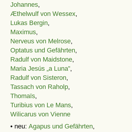
Johannes
,
Æthelwulf von Wessex
,
Lukas Bergin
,
Maximus
,
Nerveus von Melrose
,
Optatus und Gefährten
,
Radulf von Maidstone
,
Maria Jesús „a Luna”
,
Radulf von Sisteron
,
Tassach von Raholp
,
Thomaïs
,
Turibius von Le Mans
,
Wilicarus von Vienne
• neu:
Agapus und Gefährten
,