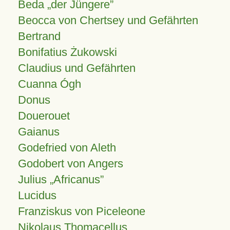
Beda „der Jüngere”
Beocca von Chertsey und Gefährten
Bertrand
Bonifatius Żukowski
Claudius und Gefährten
Cuanna Ógh
Donus
Douerouet
Gaianus
Godefried von Aleth
Godobert von Angers
Julius
Africanus
Lucidus
Franziskus von Piceleone
Nikolaus Thomacellus