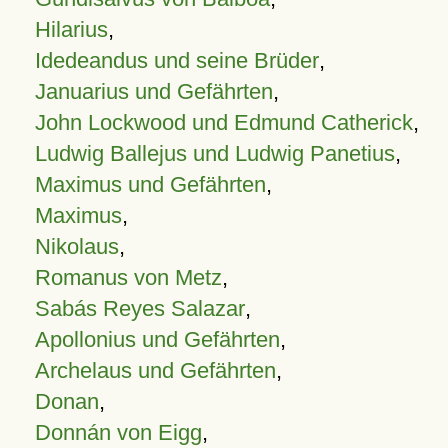
Hilarius
,
Idedeandus und seine Brüder
,
Januarius und Gefährten
,
John Lockwood und Edmund Catherick
,
Ludwig Ballejus und Ludwig Panetius
,
Maximus und Gefährten
,
Maximus
,
Nikolaus
,
Romanus von Metz
,
Sabás Reyes Salazar
,
Apollonius und Gefährten
,
Archelaus und Gefährten
,
Donan
,
Donnán von Eigg
,