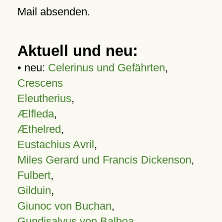
Mail absenden.
Aktuell und neu:
• neu:
Celerinus und Gefährten
,
Crescens
Eleutherius
,
Ælfleda
,
Æthelred
,
Eustachius Avril
,
Miles Gerard und Francis Dickenson
,
Fulbert
,
Gilduin
,
Giunoc von Buchan
,
Gundisalvus von Balboa
,