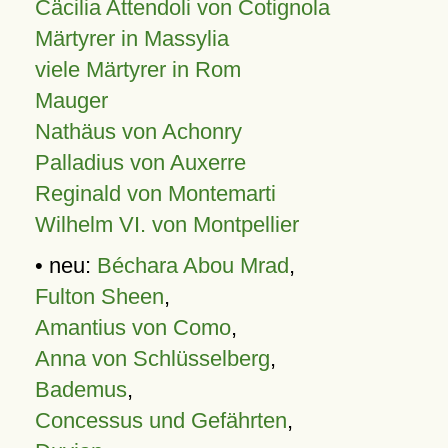
Cäcilia Attendoli von Cotignola
Märtyrer in Massylia
viele Märtyrer in Rom
Mauger
Nathäus von Achonry
Palladius von Auxerre
Reginald von Montemarti
Wilhelm VI. von Montpellier
• neu:
Béchara Abou Mrad
,
Fulton Sheen
,
Amantius von Como
,
Anna von Schlüsselberg
,
Bademus
,
Concessus und Gefährten
,