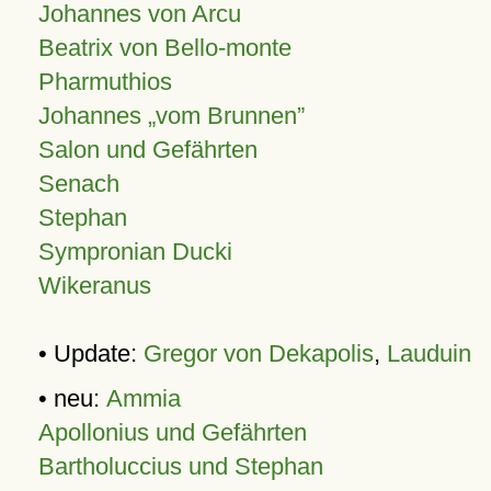
Johannes von Arcu
Beatrix von Bello-monte
Pharmuthios
Johannes
vom Brunnen
Salon und Gefährten
Senach
Stephan
Sympronian Ducki
Wikeranus
• Update:
Gregor von Dekapolis
,
Lauduin
• neu:
Ammia
Apollonius und Gefährten
Bartholuccius und Stephan