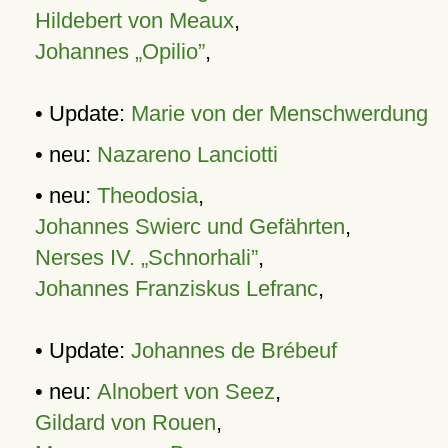
Hildebert von Meaux
,
Johannes „Opilio”
,
• Update:
Marie von der Menschwerdung
• neu:
Nazareno Lanciotti
• neu:
Theodosia
,
Johannes Swierc und Gefährten
,
Nerses IV. „Schnorhali”
,
Johannes Franziskus Lefranc
,
• Update:
Johannes de Brébeuf
• neu:
Alnobert von Seez
,
Gildard von Rouen
,