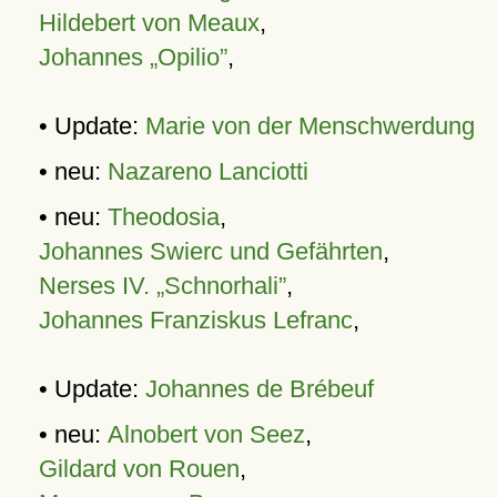
Hildebert von Meaux
,
Johannes „Opilio”
,
• Update:
Marie von der Menschwerdung
• neu:
Nazareno Lanciotti
• neu:
Theodosia
,
Johannes Swierc und Gefährten
,
Nerses IV. „Schnorhali”
,
Johannes Franziskus Lefranc
,
• Update:
Johannes de Brébeuf
• neu:
Alnobert von Seez
,
Gildard von Rouen
,