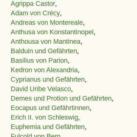
Agrippa Castor
,
Adam von Crécy
,
Andreas von Montereale
,
Anthusa von Konstantinopel
,
Anthousa von Mantinea
,
Balduin und Gefährten
,
Basilius von Parion
,
Kedron von Alexandria
,
Cyprianus und Gefährten
,
David Uribe Velasco
,
Demes und Protion und Gefährten
,
Eocapus und Gefährtinnen
,
Erich II. von Schleswig
,
Euphemia und Gefährten
,
Fulcold von Bern
,