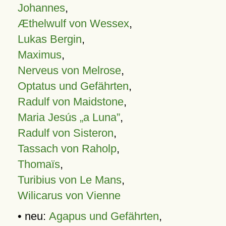
Johannes
,
Æthelwulf von Wessex
,
Lukas Bergin
,
Maximus
,
Nerveus von Melrose
,
Optatus und Gefährten
,
Radulf von Maidstone
,
Maria Jesús „a Luna”
,
Radulf von Sisteron
,
Tassach von Raholp
,
Thomaïs
,
Turibius von Le Mans
,
Wilicarus von Vienne
• neu:
Agapus und Gefährten
,