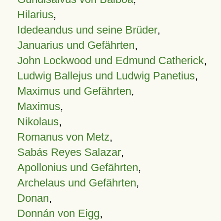
Hilarius
,
Idedeandus und seine Brüder
,
Januarius und Gefährten
,
John Lockwood und Edmund Catherick
,
Ludwig Ballejus und Ludwig Panetius
,
Maximus und Gefährten
,
Maximus
,
Nikolaus
,
Romanus von Metz
,
Sabás Reyes Salazar
,
Apollonius und Gefährten
,
Archelaus und Gefährten
,
Donan
,
Donnán von Eigg
,