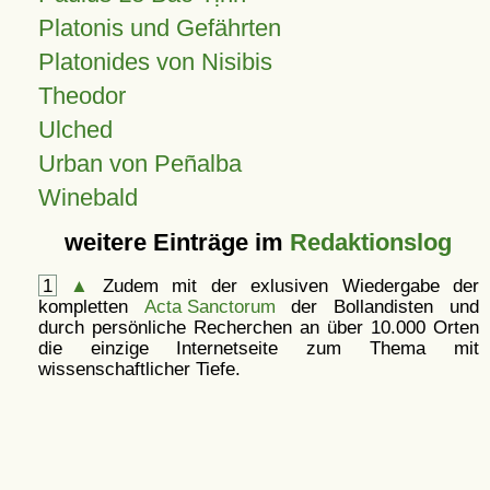
Platonis und Gefährten
Platonides von Nisibis
Theodor
Ulched
Urban von Peñalba
Winebald
weitere Einträge im
Redaktionslog
1
▲
Zudem mit der exlusiven Wiedergabe der
kompletten
Acta Sanctorum
der Bollandisten und
durch persönliche Recherchen an über 10.000 Orten
die einzige Internetseite zum Thema mit
wissenschaftlicher Tiefe.