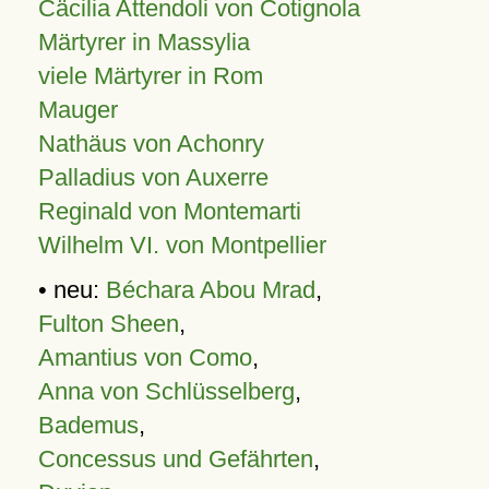
Cäcilia Attendoli von Cotignola
Märtyrer in Massylia
viele Märtyrer in Rom
Mauger
Nathäus von Achonry
Palladius von Auxerre
Reginald von Montemarti
Wilhelm VI. von Montpellier
• neu:
Béchara Abou Mrad
,
Fulton Sheen
,
Amantius von Como
,
Anna von Schlüsselberg
,
Bademus
,
Concessus und Gefährten
,