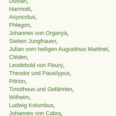
Duvian
,
Harmoët
,
Asyncritus
,
Phlegon
,
Johannes von Organyà
,
Sieben Jungfrauen
,
Julian vom heiligen Augustinus Martinet
,
Cléden
,
Leodebold von Fleury
,
Theodor und Pausilypus
,
Pitrion
,
Timotheus und Gefährten
,
Wilhelm
,
Ludwig Kolumbus
,
Johannes von Cabra
,