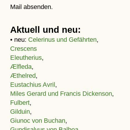
Mail absenden.
Aktuell und neu:
• neu:
Celerinus und Gefährten
,
Crescens
Eleutherius
,
Ælfleda
,
Æthelred
,
Eustachius Avril
,
Miles Gerard und Francis Dickenson
,
Fulbert
,
Gilduin
,
Giunoc von Buchan
,
Gundisalvus von Balboa
,