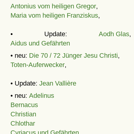
Antonius vom heiligen Gregor
,
Maria vom heiligen Franziskus
,
• Update:
Aodh Glas
,
Aidus und Gefährten
• neu:
Die 70 / 72 Jünger Jesu Christi
,
Toten-Auferwecker
,
• Update:
Jean Vallière
• neu:
Adelinus
Bernacus
Christian
Chlothar
Cyriacus und Gefährten