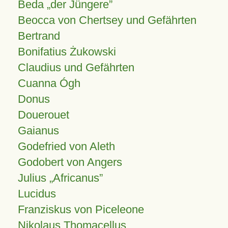
Beda „der Jüngere”
Beocca von Chertsey und Gefährten
Bertrand
Bonifatius Żukowski
Claudius und Gefährten
Cuanna Ógh
Donus
Douerouet
Gaianus
Godefried von Aleth
Godobert von Angers
Julius
Africanus
Lucidus
Franziskus von Piceleone
Nikolaus Thomacellus