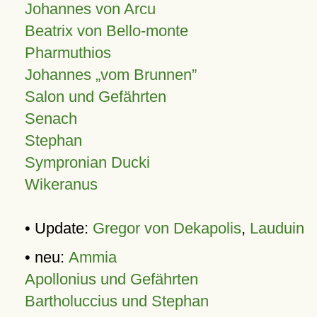
Johannes von Arcu
Beatrix von Bello-monte
Pharmuthios
Johannes
vom Brunnen
Salon und Gefährten
Senach
Stephan
Sympronian Ducki
Wikeranus
• Update:
Gregor von Dekapolis
,
Lauduin
• neu:
Ammia
Apollonius und Gefährten
Bartholuccius und Stephan