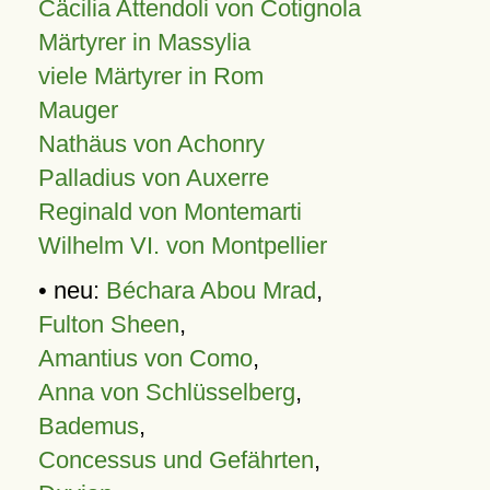
Cäcilia Attendoli von Cotignola
Märtyrer in Massylia
viele Märtyrer in Rom
Mauger
Nathäus von Achonry
Palladius von Auxerre
Reginald von Montemarti
Wilhelm VI. von Montpellier
• neu:
Béchara Abou Mrad
,
Fulton Sheen
,
Amantius von Como
,
Anna von Schlüsselberg
,
Bademus
,
Concessus und Gefährten
,