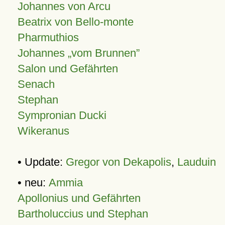
Johannes von Arcu
Beatrix von Bello-monte
Pharmuthios
Johannes
vom Brunnen
Salon und Gefährten
Senach
Stephan
Sympronian Ducki
Wikeranus
• Update:
Gregor von Dekapolis
,
Lauduin
• neu:
Ammia
Apollonius und Gefährten
Bartholuccius und Stephan