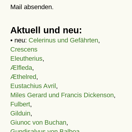
Mail absenden.
Aktuell und neu:
• neu:
Celerinus und Gefährten
,
Crescens
Eleutherius
,
Ælfleda
,
Æthelred
,
Eustachius Avril
,
Miles Gerard und Francis Dickenson
,
Fulbert
,
Gilduin
,
Giunoc von Buchan
,
Gundisalvus von Balboa
,