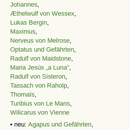
Johannes
,
Æthelwulf von Wessex
,
Lukas Bergin
,
Maximus
,
Nerveus von Melrose
,
Optatus und Gefährten
,
Radulf von Maidstone
,
Maria Jesús „a Luna”
,
Radulf von Sisteron
,
Tassach von Raholp
,
Thomaïs
,
Turibius von Le Mans
,
Wilicarus von Vienne
• neu:
Agapus und Gefährten
,