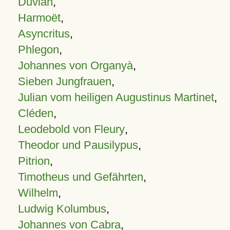
Duvian
,
Harmoët
,
Asyncritus
,
Phlegon
,
Johannes von Organyà
,
Sieben Jungfrauen
,
Julian vom heiligen Augustinus Martinet
,
Cléden
,
Leodebold von Fleury
,
Theodor und Pausilypus
,
Pitrion
,
Timotheus und Gefährten
,
Wilhelm
,
Ludwig Kolumbus
,
Johannes von Cabra
,