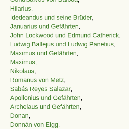
Hilarius
,
Idedeandus und seine Brüder
,
Januarius und Gefährten
,
John Lockwood und Edmund Catherick
,
Ludwig Ballejus und Ludwig Panetius
,
Maximus und Gefährten
,
Maximus
,
Nikolaus
,
Romanus von Metz
,
Sabás Reyes Salazar
,
Apollonius und Gefährten
,
Archelaus und Gefährten
,
Donan
,
Donnán von Eigg
,