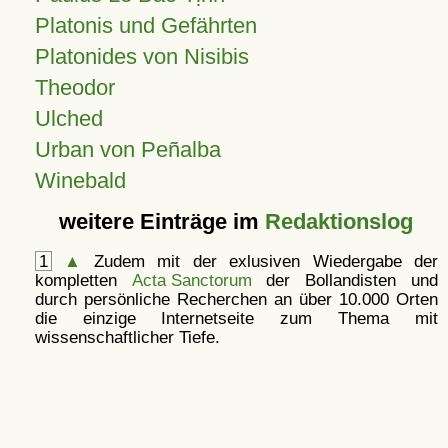
Platonis und Gefährten
Platonides von Nisibis
Theodor
Ulched
Urban von Peñalba
Winebald
weitere Einträge im
Redaktionslog
1
▲
Zudem mit der exlusiven Wiedergabe der
kompletten
Acta Sanctorum
der Bollandisten und
durch persönliche Recherchen an über 10.000 Orten
die einzige Internetseite zum Thema mit
wissenschaftlicher Tiefe.