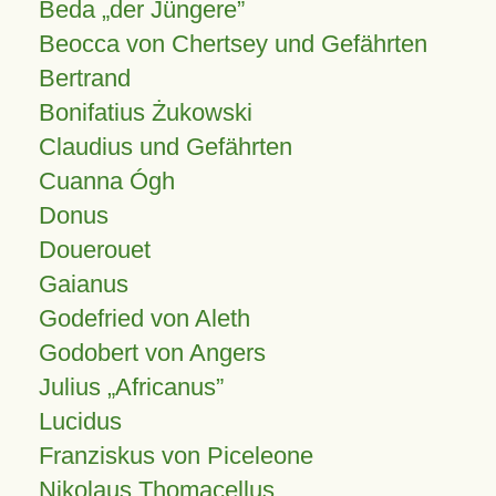
Beda „der Jüngere”
Beocca von Chertsey und Gefährten
Bertrand
Bonifatius Żukowski
Claudius und Gefährten
Cuanna Ógh
Donus
Douerouet
Gaianus
Godefried von Aleth
Godobert von Angers
Julius
Africanus
Lucidus
Franziskus von Piceleone
Nikolaus Thomacellus