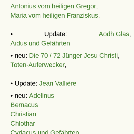
Antonius vom heiligen Gregor
,
Maria vom heiligen Franziskus
,
• Update:
Aodh Glas
,
Aidus und Gefährten
• neu:
Die 70 / 72 Jünger Jesu Christi
,
Toten-Auferwecker
,
• Update:
Jean Vallière
• neu:
Adelinus
Bernacus
Christian
Chlothar
Cyriacus und Gefährten