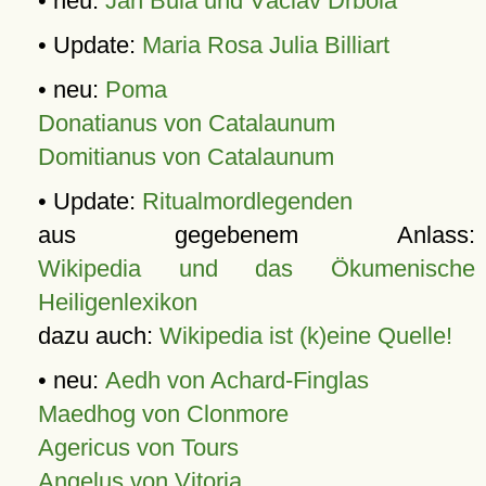
• neu:
Jan Bula und Václav Drbola
• Update:
Maria Rosa Julia Billiart
• neu:
Poma
Donatianus von Catalaunum
Domitianus von Catalaunum
• Update:
Ritualmordlegenden
aus gegebenem Anlass:
Wikipedia und das Ökumenische
Heiligenlexikon
dazu auch:
Wikipedia ist (k)eine Quelle!
• neu:
Aedh von Achard-Finglas
Maedhog von Clonmore
Agericus von Tours
Angelus von Vitoria