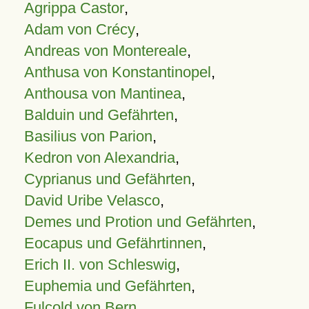
Agrippa Castor
,
Adam von Crécy
,
Andreas von Montereale
,
Anthusa von Konstantinopel
,
Anthousa von Mantinea
,
Balduin und Gefährten
,
Basilius von Parion
,
Kedron von Alexandria
,
Cyprianus und Gefährten
,
David Uribe Velasco
,
Demes und Protion und Gefährten
,
Eocapus und Gefährtinnen
,
Erich II. von Schleswig
,
Euphemia und Gefährten
,
Fulcold von Bern
,