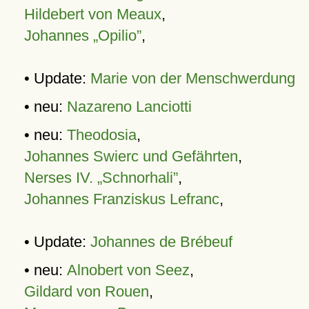
Hildebert von Meaux
,
Johannes „Opilio”
,
• Update:
Marie von der Menschwerdung
• neu:
Nazareno Lanciotti
• neu:
Theodosia
,
Johannes Swierc und Gefährten
,
Nerses IV. „Schnorhali”
,
Johannes Franziskus Lefranc
,
• Update:
Johannes de Brébeuf
• neu:
Alnobert von Seez
,
Gildard von Rouen
,