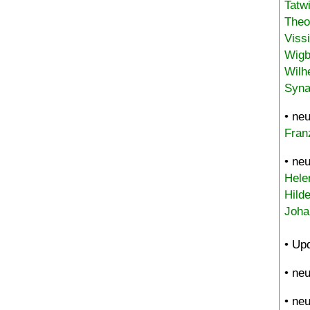
Tatw
Theo
Viss
Wigb
Wilh
Syna
• ne
Fran
• ne
Hele
Hild
Joha
• Up
• ne
• ne