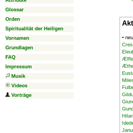
Attribute
Glossar
Orden
Akt
Spiritualität der Heiligen
• ne
Vornamen
Cres
Grundlagen
Eleu
FAQ
Ælfl
Æthe
Impressum
Eust
Musik
Mile
Videos
Fulb
Gild
Vorträge
Giun
Gund
Hilar
Ided
Janu