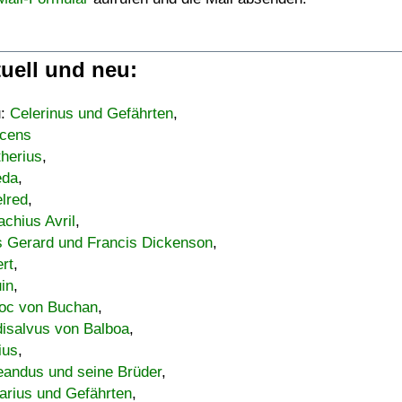
uell und neu:
u:
Celerinus und Gefährten
,
cens
therius
,
eda
,
lred
,
achius Avril
,
s Gerard und Francis Dickenson
,
ert
,
uin
,
oc von Buchan
,
isalvus von Balboa
,
ius
,
eandus und seine Brüder
,
arius und Gefährten
,