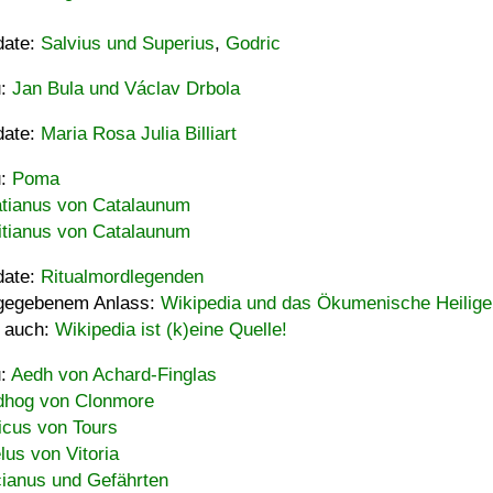
date:
Salvius und Superius
,
Godric
u:
Jan Bula und Václav Drbola
date:
Maria Rosa Julia Billiart
u:
Poma
tianus von Catalaunum
tianus von Catalaunum
date:
Ritualmordlegenden
gegebenem Anlass:
Wikipedia und das Ökumenische Heilige
 auch:
Wikipedia ist (k)eine Quelle!
u:
Aedh von Achard-Finglas
hog von Clonmore
icus von Tours
lus von Vitoria
ianus und Gefährten