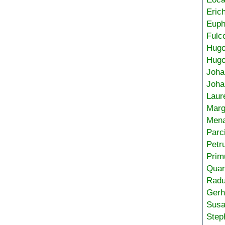
Eric
Euph
Fulc
Hug
Hugo
Joha
Joha
Laur
Marg
Mena
Parc
Petr
Prim
Quar
Radu
Gerh
Sus
Step