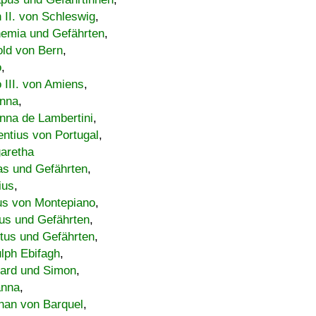
h II. von Schleswig
,
emia und Gefährten
,
old von Bern
,
o
,
 III. von Amiens
,
nna
,
nna de Lambertini
,
entius von Portugal
,
aretha
s und Gefährten
,
ius
,
us von Montepiano
,
us und Gefährten
,
tus und Gefährten
,
lph Ebifagh
,
ard und Simon
,
anna
,
han von Barquel
,