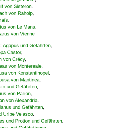
lf von Sisteron
,
ach von Raholp
,
maïs
,
bius von Le Mans
,
carus von Vienne
u:
Agapus und Gefährten
,
ppa Castor
,
 von Crécy
,
eas von Montereale
,
usa von Konstantinopel
,
ousa von Mantinea
,
uin und Gefährten
,
lius von Parion
,
on von Alexandria
,
ianus und Gefährten
,
d Uribe Velasco
,
s und Protion und Gefährten
,
pus und Gefährtinnen
,