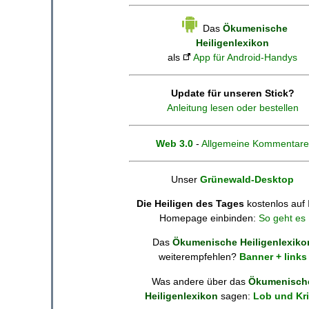
Das
Ökumenische
Heiligenlexikon
als
App für Android-Handys
Update für unseren Stick?
Anleitung lesen oder bestellen
Web 3.0
-
Allgemeine Kommentare
Unser
Grünewald-Desktop
Die Heiligen des Tages
kostenlos auf 
Homepage einbinden:
So geht es
Das
Ökumenische Heiligenlexiko
weiterempfehlen?
Banner + links
Was andere über das
Ökumenisch
Heiligenlexikon
sagen:
Lob und Kri