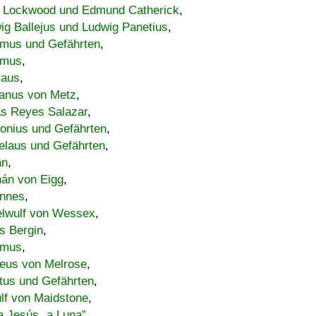
 Lockwood und Edmund Catherick
,
ig Ballejus und Ludwig Panetius
,
mus und Gefährten
,
imus
,
laus
,
nus von Metz
,
s Reyes Salazar
,
lonius und Gefährten
,
elaus und Gefährten
,
an
,
án von Eigg
,
nnes
,
lwulf von Wessex
,
s Bergin
,
imus
,
eus von Melrose
,
tus und Gefährten
,
lf von Maidstone
,
a Jesús „a Luna”
,