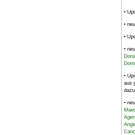
• Up
• ne
• Up
• ne
Dona
Domi
• Up
aus 
dazu
• ne
Maed
Ager
Ange
Canc