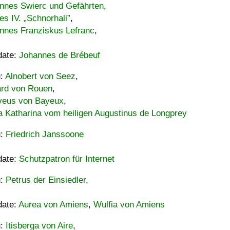
nnes Swierc und Gefährten
,
es IV. „Schnorhali”
,
nnes Franziskus Lefranc
,
date:
Johannes de Brébeuf
u:
Alnobert von Seez
,
ard von Rouen
,
eus von Bayeux
,
a Katharina vom heiligen Augustinus de Longprey
u:
Friedrich Janssoone
date:
Schutzpatron für Internet
u:
Petrus der Einsiedler
,
date:
Aurea von Amiens
,
Wulfia von Amiens
u:
Itisberga von Aire
,