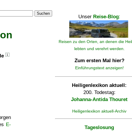
Suchen
Unser
Reise-Blog
:
kon
Reisen zu den Orten, an denen die Hei
lebten und verehrt werden.
lle
1
Zum ersten Mal hier?
Einführungstext anzeigen!
Heiligenlexikon aktuell:
200. Todestag:
Johanna-Antida Thouret
Heiligenlexikon aktuell-Archiv
rgen
ses
E-
Tageslosung