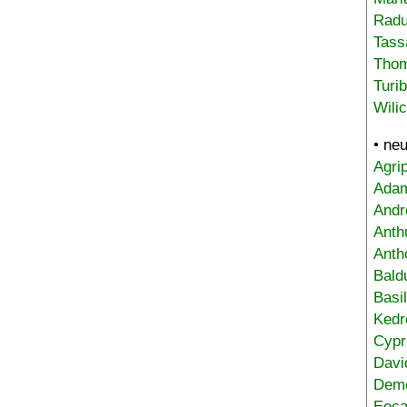
Radu
Tass
Tho
Turi
Wili
• ne
Agri
Adam
Andr
Anth
Anth
Bald
Basi
Kedr
Cypr
Davi
Deme
Eoca