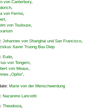
in von Canterbury
,
dorich
,
ia von Fermo
,
ert
,
elm von Toulouse
,
xarium
u:
Johannes von Shanghai und San Francisco
,
ziskus Xaver Truong Buu Diep
u:
Eudo
,
rius von Tongern
,
ebert von Meaux
,
nnes „Opilio”
,
date:
Marie von der Menschwerdung
u:
Nazareno Lanciotti
u:
Theodosia
,