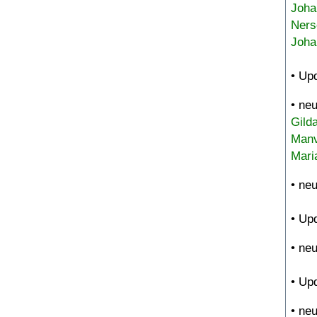
Joha
Ners
Joha
• Up
• ne
Gild
Manv
Mari
• ne
• Up
• ne
• Up
• ne