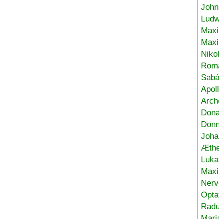
John
Ludw
Maxi
Max
Niko
Roma
Sabá
Apol
Arch
Don
Donn
Joha
Æthe
Luka
Max
Nerv
Opta
Radu
Mari