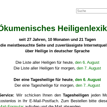
Ökumenisches Heiligenlexi
seit
27 Jahren, 10 Monaten und 21 Tagen
die meistbesuchte Seite und zuverlässigste Internetque
über Heilige in deutscher Sprache
Die Liste aller Heiligen für heute,
den 6. August
Die Liste aller Heiligen für morgen,
den 7. August
Der eine Tagesheilige für heute
, den 6. August
Der eine Tagesheilige für morgen
, den 7. August
Service:
Wir schicken Ihnen den
Tagesheiligen
jeden Mo
kostenlos in Ihr E-Mail-Postfach. Zum Bestellen bitte die
Mail-Formular
aufrufen und die Mail absenden.