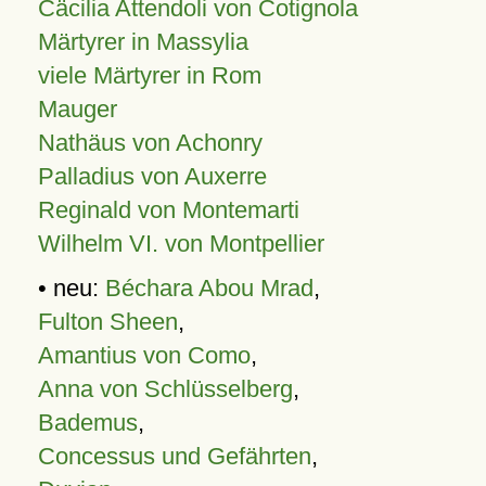
Cäcilia Attendoli von Cotignola
Märtyrer in Massylia
viele Märtyrer in Rom
Mauger
Nathäus von Achonry
Palladius von Auxerre
Reginald von Montemarti
Wilhelm VI. von Montpellier
• neu:
Béchara Abou Mrad
,
Fulton Sheen
,
Amantius von Como
,
Anna von Schlüsselberg
,
Bademus
,
Concessus und Gefährten
,