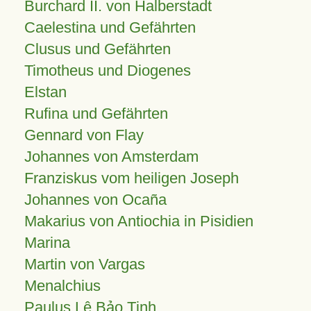
Burchard II. von Halberstadt
Caelestina und Gefährten
Clusus und Gefährten
Timotheus und Diogenes
Elstan
Rufina und Gefährten
Gennard von Flay
Johannes von Amsterdam
Franziskus vom heiligen Joseph
Johannes von Ocaña
Makarius von Antiochia in Pisidien
Marina
Martin von Vargas
Menalchius
Paulus Lê Bảo Tịnh