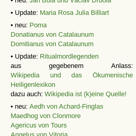
• neu:
Jan Bula und Václav Drbola
• Update:
Maria Rosa Julia Billiart
• neu:
Poma
Donatianus von Catalaunum
Domitianus von Catalaunum
• Update:
Ritualmordlegenden
aus gegebenem Anlass:
Wikipedia und das Ökumenische
Heiligenlexikon
dazu auch:
Wikipedia ist (k)eine Quelle!
• neu:
Aedh von Achard-Finglas
Maedhog von Clonmore
Agericus von Tours
Angelus von Vitoria