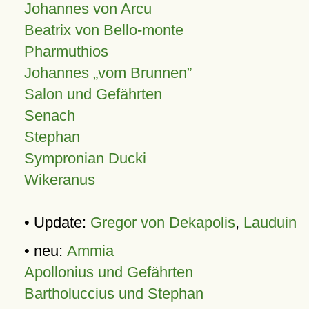
Johannes von Arcu
Beatrix von Bello-monte
Pharmuthios
Johannes
vom Brunnen
Salon und Gefährten
Senach
Stephan
Sympronian Ducki
Wikeranus
• Update:
Gregor von Dekapolis
,
Lauduin
• neu:
Ammia
Apollonius und Gefährten
Bartholuccius und Stephan