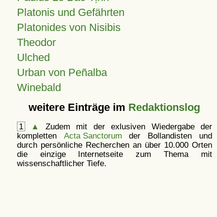
Platonis und Gefährten
Platonides von Nisibis
Theodor
Ulched
Urban von Peñalba
Winebald
weitere Einträge im
Redaktionslog
1
▲
Zudem mit der exlusiven Wiedergabe der
kompletten
Acta Sanctorum
der Bollandisten und
durch persönliche Recherchen an über 10.000 Orten
die einzige Internetseite zum Thema mit
wissenschaftlicher Tiefe.