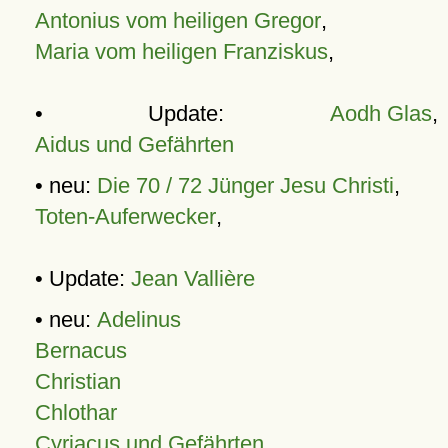
Antonius vom heiligen Gregor
,
Maria vom heiligen Franziskus
,
• Update:
Aodh Glas
,
Aidus und Gefährten
• neu:
Die 70 / 72 Jünger Jesu Christi
,
Toten-Auferwecker
,
• Update:
Jean Vallière
• neu:
Adelinus
Bernacus
Christian
Chlothar
Cyriacus und Gefährten