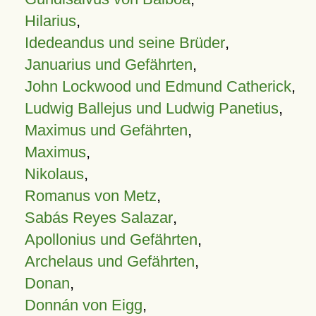
Hilarius
,
Idedeandus und seine Brüder
,
Januarius und Gefährten
,
John Lockwood und Edmund Catherick
,
Ludwig Ballejus und Ludwig Panetius
,
Maximus und Gefährten
,
Maximus
,
Nikolaus
,
Romanus von Metz
,
Sabás Reyes Salazar
,
Apollonius und Gefährten
,
Archelaus und Gefährten
,
Donan
,
Donnán von Eigg
,