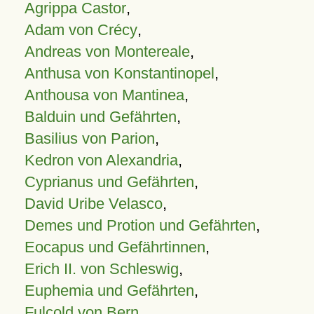
Agrippa Castor
,
Adam von Crécy
,
Andreas von Montereale
,
Anthusa von Konstantinopel
,
Anthousa von Mantinea
,
Balduin und Gefährten
,
Basilius von Parion
,
Kedron von Alexandria
,
Cyprianus und Gefährten
,
David Uribe Velasco
,
Demes und Protion und Gefährten
,
Eocapus und Gefährtinnen
,
Erich II. von Schleswig
,
Euphemia und Gefährten
,
Fulcold von Bern
,