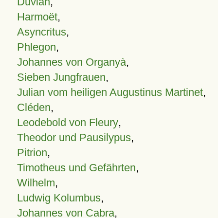
Duvian
,
Harmoët
,
Asyncritus
,
Phlegon
,
Johannes von Organyà
,
Sieben Jungfrauen
,
Julian vom heiligen Augustinus Martinet
,
Cléden
,
Leodebold von Fleury
,
Theodor und Pausilypus
,
Pitrion
,
Timotheus und Gefährten
,
Wilhelm
,
Ludwig Kolumbus
,
Johannes von Cabra
,