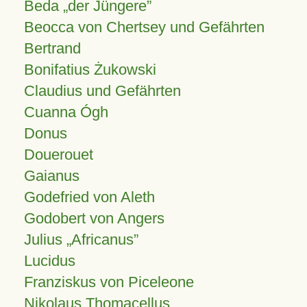
Beda „der Jüngere”
Beocca von Chertsey und Gefährten
Bertrand
Bonifatius Żukowski
Claudius und Gefährten
Cuanna Ógh
Donus
Douerouet
Gaianus
Godefried von Aleth
Godobert von Angers
Julius
Africanus
Lucidus
Franziskus von Piceleone
Nikolaus Thomacellus