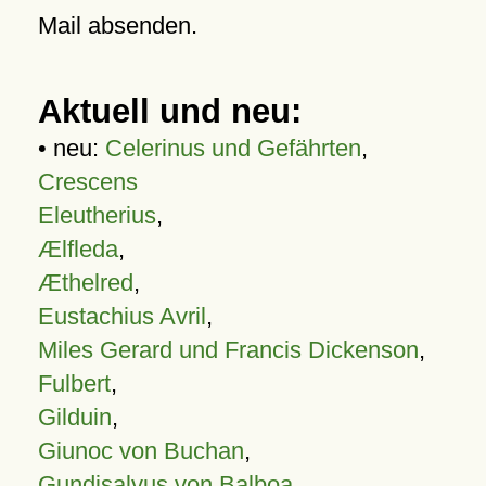
Mail absenden.
Aktuell und neu:
• neu:
Celerinus und Gefährten
,
Crescens
Eleutherius
,
Ælfleda
,
Æthelred
,
Eustachius Avril
,
Miles Gerard und Francis Dickenson
,
Fulbert
,
Gilduin
,
Giunoc von Buchan
,
Gundisalvus von Balboa
,