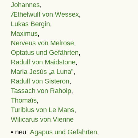
Johannes
,
Æthelwulf von Wessex
,
Lukas Bergin
,
Maximus
,
Nerveus von Melrose
,
Optatus und Gefährten
,
Radulf von Maidstone
,
Maria Jesús „a Luna”
,
Radulf von Sisteron
,
Tassach von Raholp
,
Thomaïs
,
Turibius von Le Mans
,
Wilicarus von Vienne
• neu:
Agapus und Gefährten
,