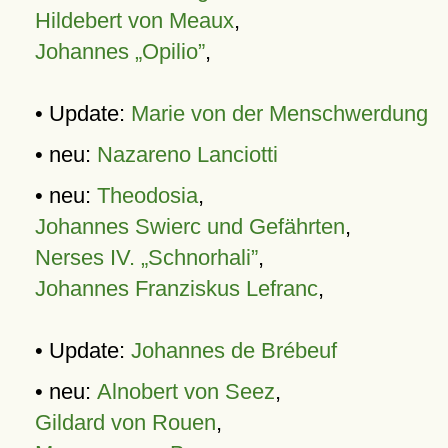
Hildebert von Meaux
,
Johannes „Opilio”
,
• Update:
Marie von der Menschwerdung
• neu:
Nazareno Lanciotti
• neu:
Theodosia
,
Johannes Swierc und Gefährten
,
Nerses IV. „Schnorhali”
,
Johannes Franziskus Lefranc
,
• Update:
Johannes de Brébeuf
• neu:
Alnobert von Seez
,
Gildard von Rouen
,