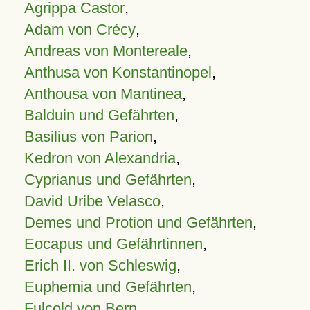
Agrippa Castor
,
Adam von Crécy
,
Andreas von Montereale
,
Anthusa von Konstantinopel
,
Anthousa von Mantinea
,
Balduin und Gefährten
,
Basilius von Parion
,
Kedron von Alexandria
,
Cyprianus und Gefährten
,
David Uribe Velasco
,
Demes und Protion und Gefährten
,
Eocapus und Gefährtinnen
,
Erich II. von Schleswig
,
Euphemia und Gefährten
,
Fulcold von Bern
,