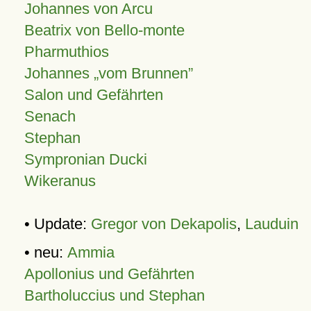
Johannes von Arcu
Beatrix von Bello-monte
Pharmuthios
Johannes
vom Brunnen
Salon und Gefährten
Senach
Stephan
Sympronian Ducki
Wikeranus
• Update:
Gregor von Dekapolis
,
Lauduin
• neu:
Ammia
Apollonius und Gefährten
Bartholuccius und Stephan