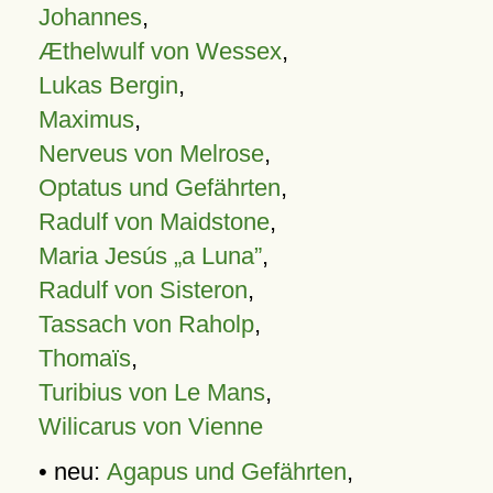
Johannes
,
Æthelwulf von Wessex
,
Lukas Bergin
,
Maximus
,
Nerveus von Melrose
,
Optatus und Gefährten
,
Radulf von Maidstone
,
Maria Jesús „a Luna”
,
Radulf von Sisteron
,
Tassach von Raholp
,
Thomaïs
,
Turibius von Le Mans
,
Wilicarus von Vienne
• neu:
Agapus und Gefährten
,