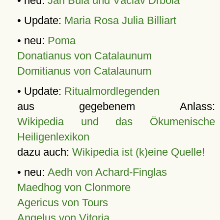
• neu:
Jan Bula und Václav Drbola
• Update:
Maria Rosa Julia Billiart
• neu:
Poma
Donatianus von Catalaunum
Domitianus von Catalaunum
• Update:
Ritualmordlegenden
aus gegebenem Anlass:
Wikipedia und das Ökumenische
Heiligenlexikon
dazu auch:
Wikipedia ist (k)eine Quelle!
• neu:
Aedh von Achard-Finglas
Maedhog von Clonmore
Agericus von Tours
Angelus von Vitoria