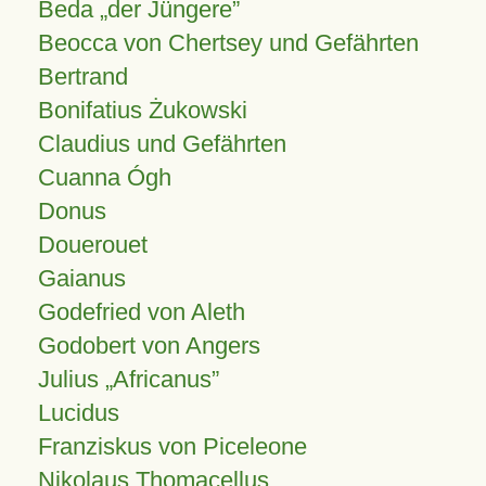
Beda „der Jüngere”
Beocca von Chertsey und Gefährten
Bertrand
Bonifatius Żukowski
Claudius und Gefährten
Cuanna Ógh
Donus
Douerouet
Gaianus
Godefried von Aleth
Godobert von Angers
Julius
Africanus
Lucidus
Franziskus von Piceleone
Nikolaus Thomacellus