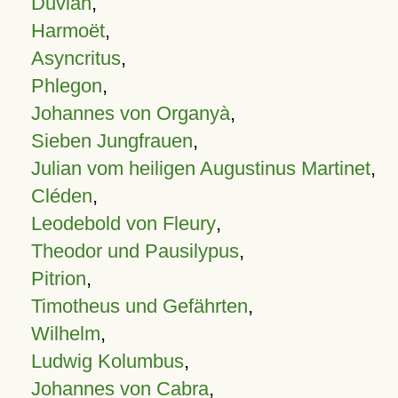
Duvian
,
Harmoët
,
Asyncritus
,
Phlegon
,
Johannes von Organyà
,
Sieben Jungfrauen
,
Julian vom heiligen Augustinus Martinet
,
Cléden
,
Leodebold von Fleury
,
Theodor und Pausilypus
,
Pitrion
,
Timotheus und Gefährten
,
Wilhelm
,
Ludwig Kolumbus
,
Johannes von Cabra
,