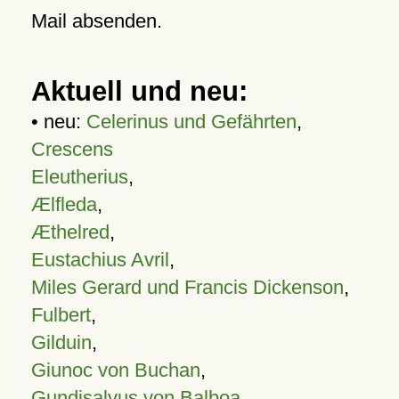
Mail absenden.
Aktuell und neu:
• neu:
Celerinus und Gefährten
,
Crescens
Eleutherius
,
Ælfleda
,
Æthelred
,
Eustachius Avril
,
Miles Gerard und Francis Dickenson
,
Fulbert
,
Gilduin
,
Giunoc von Buchan
,
Gundisalvus von Balboa
,