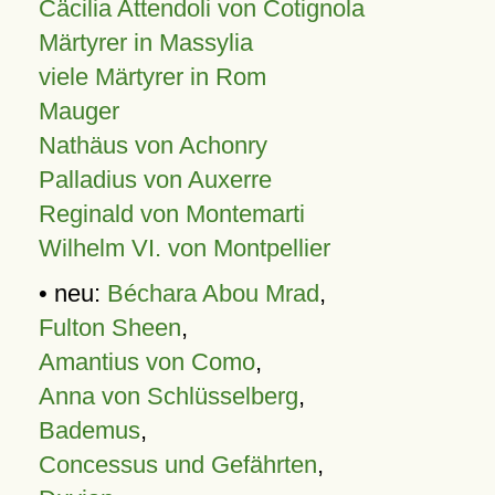
Cäcilia Attendoli von Cotignola
Märtyrer in Massylia
viele Märtyrer in Rom
Mauger
Nathäus von Achonry
Palladius von Auxerre
Reginald von Montemarti
Wilhelm VI. von Montpellier
• neu:
Béchara Abou Mrad
,
Fulton Sheen
,
Amantius von Como
,
Anna von Schlüsselberg
,
Bademus
,
Concessus und Gefährten
,