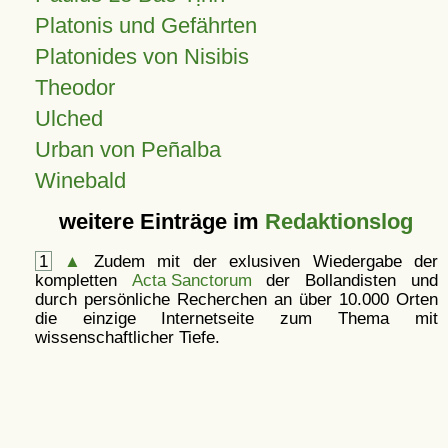
Platonis und Gefährten
Platonides von Nisibis
Theodor
Ulched
Urban von Peñalba
Winebald
weitere Einträge im
Redaktionslog
1
▲
Zudem mit der exlusiven Wiedergabe der
kompletten
Acta Sanctorum
der Bollandisten und
durch persönliche Recherchen an über 10.000 Orten
die einzige Internetseite zum Thema mit
wissenschaftlicher Tiefe.