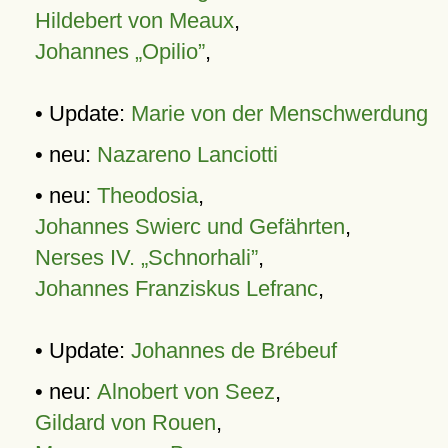
Hildebert von Meaux
,
Johannes „Opilio”
,
• Update:
Marie von der Menschwerdung
• neu:
Nazareno Lanciotti
• neu:
Theodosia
,
Johannes Swierc und Gefährten
,
Nerses IV. „Schnorhali”
,
Johannes Franziskus Lefranc
,
• Update:
Johannes de Brébeuf
• neu:
Alnobert von Seez
,
Gildard von Rouen
,