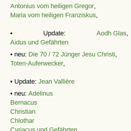
Antonius vom heiligen Gregor
,
Maria vom heiligen Franziskus
,
• Update:
Aodh Glas
,
Aidus und Gefährten
• neu:
Die 70 / 72 Jünger Jesu Christi
,
Toten-Auferwecker
,
• Update:
Jean Vallière
• neu:
Adelinus
Bernacus
Christian
Chlothar
Cyriacus und Gefährten