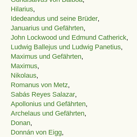
Hilarius
,
Idedeandus und seine Brüder
,
Januarius und Gefährten
,
John Lockwood und Edmund Catherick
,
Ludwig Ballejus und Ludwig Panetius
,
Maximus und Gefährten
,
Maximus
,
Nikolaus
,
Romanus von Metz
,
Sabás Reyes Salazar
,
Apollonius und Gefährten
,
Archelaus und Gefährten
,
Donan
,
Donnán von Eigg
,