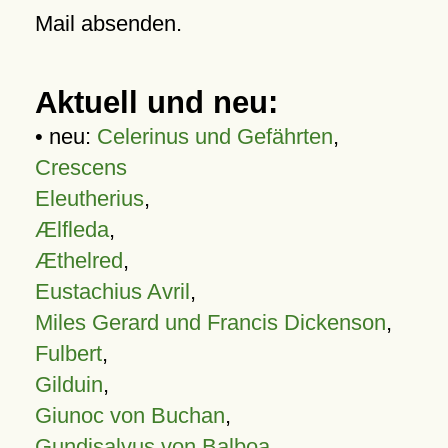
Mail absenden.
Aktuell und neu:
• neu:
Celerinus und Gefährten
,
Crescens
Eleutherius
,
Ælfleda
,
Æthelred
,
Eustachius Avril
,
Miles Gerard und Francis Dickenson
,
Fulbert
,
Gilduin
,
Giunoc von Buchan
,
Gundisalvus von Balboa
,