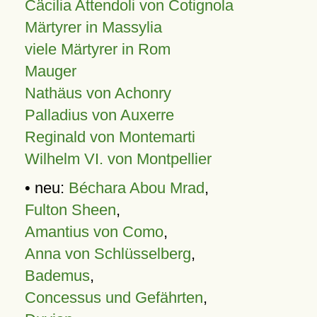
Cäcilia Attendoli von Cotignola
Märtyrer in Massylia
viele Märtyrer in Rom
Mauger
Nathäus von Achonry
Palladius von Auxerre
Reginald von Montemarti
Wilhelm VI. von Montpellier
• neu:
Béchara Abou Mrad
,
Fulton Sheen
,
Amantius von Como
,
Anna von Schlüsselberg
,
Bademus
,
Concessus und Gefährten
,