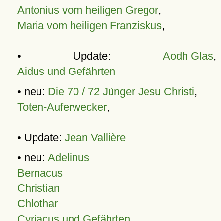
Antonius vom heiligen Gregor
,
Maria vom heiligen Franziskus
,
• Update:
Aodh Glas
,
Aidus und Gefährten
• neu:
Die 70 / 72 Jünger Jesu Christi
,
Toten-Auferwecker
,
• Update:
Jean Vallière
• neu:
Adelinus
Bernacus
Christian
Chlothar
Cyriacus und Gefährten