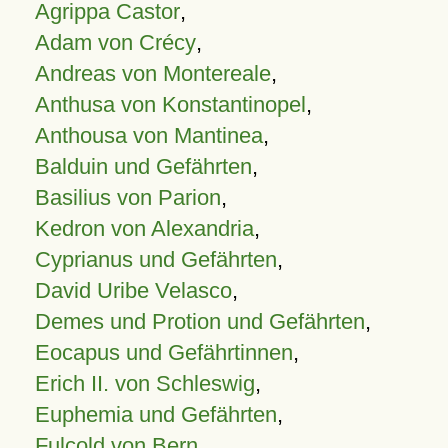
Agrippa Castor
,
Adam von Crécy
,
Andreas von Montereale
,
Anthusa von Konstantinopel
,
Anthousa von Mantinea
,
Balduin und Gefährten
,
Basilius von Parion
,
Kedron von Alexandria
,
Cyprianus und Gefährten
,
David Uribe Velasco
,
Demes und Protion und Gefährten
,
Eocapus und Gefährtinnen
,
Erich II. von Schleswig
,
Euphemia und Gefährten
,
Fulcold von Bern
,