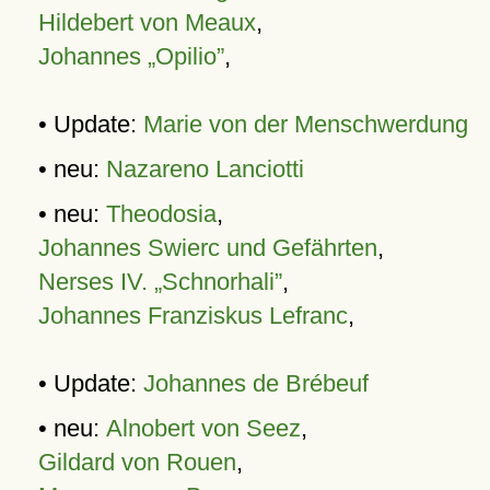
Hildebert von Meaux
,
Johannes „Opilio”
,
• Update:
Marie von der Menschwerdung
• neu:
Nazareno Lanciotti
• neu:
Theodosia
,
Johannes Swierc und Gefährten
,
Nerses IV. „Schnorhali”
,
Johannes Franziskus Lefranc
,
• Update:
Johannes de Brébeuf
• neu:
Alnobert von Seez
,
Gildard von Rouen
,