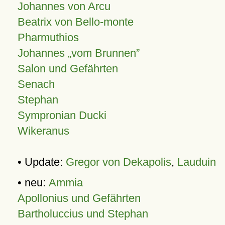
Johannes von Arcu
Beatrix von Bello-monte
Pharmuthios
Johannes
vom Brunnen
Salon und Gefährten
Senach
Stephan
Sympronian Ducki
Wikeranus
• Update:
Gregor von Dekapolis
,
Lauduin
• neu:
Ammia
Apollonius und Gefährten
Bartholuccius und Stephan