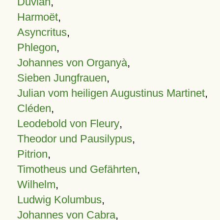
Duvian
,
Harmoët
,
Asyncritus
,
Phlegon
,
Johannes von Organyà
,
Sieben Jungfrauen
,
Julian vom heiligen Augustinus Martinet
,
Cléden
,
Leodebold von Fleury
,
Theodor und Pausilypus
,
Pitrion
,
Timotheus und Gefährten
,
Wilhelm
,
Ludwig Kolumbus
,
Johannes von Cabra
,