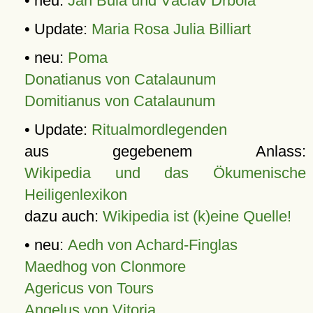
• neu:
Jan Bula und Václav Drbola
• Update:
Maria Rosa Julia Billiart
• neu:
Poma
Donatianus von Catalaunum
Domitianus von Catalaunum
• Update:
Ritualmordlegenden
aus gegebenem Anlass:
Wikipedia und das Ökumenische
Heiligenlexikon
dazu auch:
Wikipedia ist (k)eine Quelle!
• neu:
Aedh von Achard-Finglas
Maedhog von Clonmore
Agericus von Tours
Angelus von Vitoria