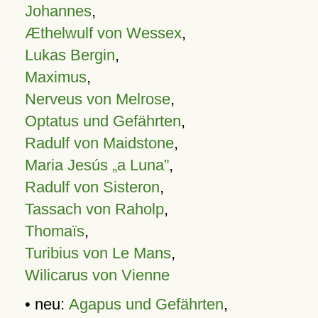
Johannes
,
Æthelwulf von Wessex
,
Lukas Bergin
,
Maximus
,
Nerveus von Melrose
,
Optatus und Gefährten
,
Radulf von Maidstone
,
Maria Jesús „a Luna”
,
Radulf von Sisteron
,
Tassach von Raholp
,
Thomaïs
,
Turibius von Le Mans
,
Wilicarus von Vienne
• neu:
Agapus und Gefährten
,