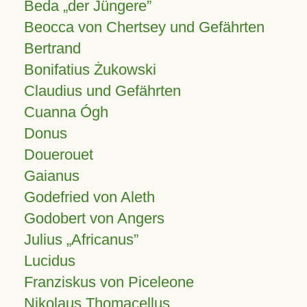
Beda „der Jüngere”
Beocca von Chertsey und Gefährten
Bertrand
Bonifatius Żukowski
Claudius und Gefährten
Cuanna Ógh
Donus
Douerouet
Gaianus
Godefried von Aleth
Godobert von Angers
Julius
Africanus
Lucidus
Franziskus von Piceleone
Nikolaus Thomacellus