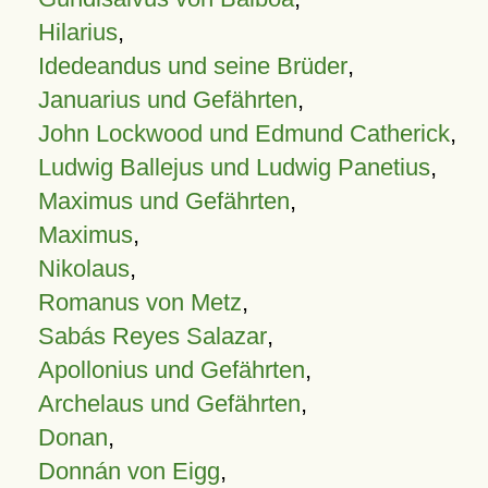
Hilarius
,
Idedeandus und seine Brüder
,
Januarius und Gefährten
,
John Lockwood und Edmund Catherick
,
Ludwig Ballejus und Ludwig Panetius
,
Maximus und Gefährten
,
Maximus
,
Nikolaus
,
Romanus von Metz
,
Sabás Reyes Salazar
,
Apollonius und Gefährten
,
Archelaus und Gefährten
,
Donan
,
Donnán von Eigg
,