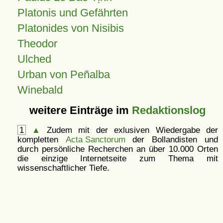
Platonis und Gefährten
Platonides von Nisibis
Theodor
Ulched
Urban von Peñalba
Winebald
weitere Einträge im
Redaktionslog
1
▲
Zudem mit der exlusiven Wiedergabe der
kompletten
Acta Sanctorum
der Bollandisten und
durch persönliche Recherchen an über 10.000 Orten
die einzige Internetseite zum Thema mit
wissenschaftlicher Tiefe.