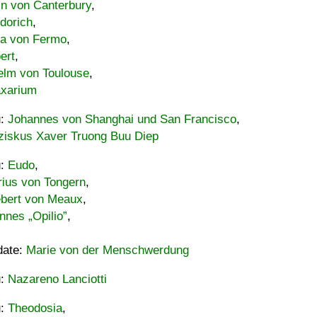
in von Canterbury
,
dorich
,
ia von Fermo
,
ert
,
elm von Toulouse
,
xarium
u:
Johannes von Shanghai und San Francisco
,
ziskus Xaver Truong Buu Diep
u:
Eudo
,
rius von Tongern
,
ebert von Meaux
,
nnes „Opilio”
,
date:
Marie von der Menschwerdung
u:
Nazareno Lanciotti
u:
Theodosia
,