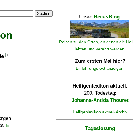
Suchen
Unser
Reise-Blog
:
kon
Reisen zu den Orten, an denen die Hei
lebten und verehrt werden.
lle
1
Zum ersten Mal hier?
Einführungstext anzeigen!
Heiligenlexikon aktuell:
200. Todestag:
Johanna-Antida Thouret
Heiligenlexikon aktuell-Archiv
rgen
ses
E-
Tageslosung