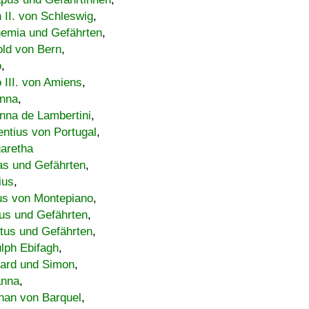
h II. von Schleswig
,
emia und Gefährten
,
old von Bern
,
o
,
 III. von Amiens
,
nna
,
nna de Lambertini
,
entius von Portugal
,
aretha
s und Gefährten
,
ius
,
us von Montepiano
,
us und Gefährten
,
tus und Gefährten
,
lph Ebifagh
,
ard und Simon
,
anna
,
han von Barquel
,