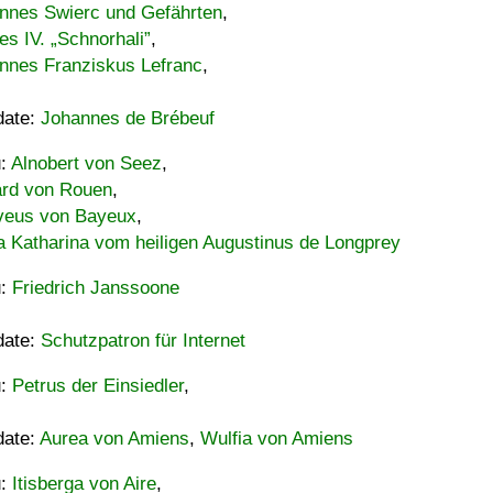
nnes Swierc und Gefährten
,
es IV. „Schnorhali”
,
nnes Franziskus Lefranc
,
date:
Johannes de Brébeuf
u:
Alnobert von Seez
,
ard von Rouen
,
eus von Bayeux
,
a Katharina vom heiligen Augustinus de Longprey
u:
Friedrich Janssoone
date:
Schutzpatron für Internet
u:
Petrus der Einsiedler
,
date:
Aurea von Amiens
,
Wulfia von Amiens
u:
Itisberga von Aire
,