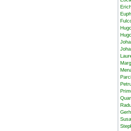
Eric
Euph
Fulc
Hug
Hugo
Joha
Joha
Laur
Marg
Mena
Parc
Petr
Prim
Quar
Radu
Gerh
Sus
Step