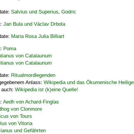
date:
Salvius und Superius
,
Godric
u:
Jan Bula und Václav Drbola
date:
Maria Rosa Julia Billiart
u:
Poma
tianus von Catalaunum
tianus von Catalaunum
date:
Ritualmordlegenden
gegebenem Anlass:
Wikipedia und das Ökumenische Heilige
 auch:
Wikipedia ist (k)eine Quelle!
u:
Aedh von Achard-Finglas
hog von Clonmore
icus von Tours
lus von Vitoria
ianus und Gefährten