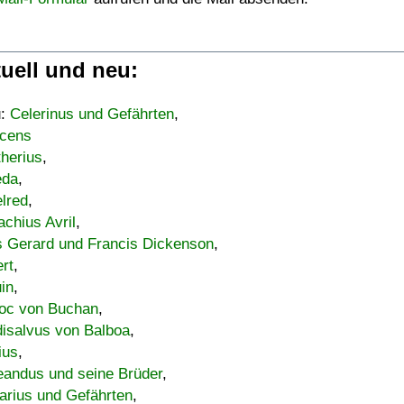
uell und neu:
u:
Celerinus und Gefährten
,
cens
therius
,
eda
,
lred
,
achius Avril
,
s Gerard und Francis Dickenson
,
ert
,
uin
,
oc von Buchan
,
isalvus von Balboa
,
ius
,
eandus und seine Brüder
,
arius und Gefährten
,