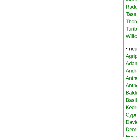
Radu
Tass
Tho
Turi
Wili
• ne
Agri
Adam
Andr
Anth
Anth
Bald
Basi
Kedr
Cypr
Davi
Deme
Eoca