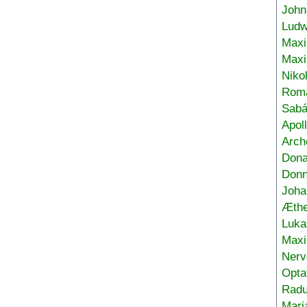
John
Ludw
Maxi
Max
Niko
Roma
Sabá
Apol
Arch
Don
Donn
Joha
Æthe
Luka
Max
Nerv
Opta
Radu
Mari