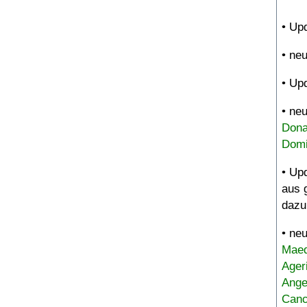
• Up
• ne
• Up
• ne
Dona
Domi
• Up
aus 
dazu
• ne
Maed
Ager
Ange
Canc