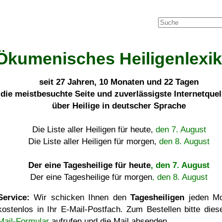
Ökumenisches Heiligenlexi
seit
27 Jahren, 10 Monaten und 22 Tagen
die meistbesuchte Seite und zuverlässigste Internetque
über Heilige in deutscher Sprache
Die Liste aller Heiligen für heute,
den 7. August
Die Liste aller Heiligen für morgen,
den 8. August
Der eine Tagesheilige für heute
, den 7. August
Der eine Tagesheilige für morgen
, den 8. August
Service:
Wir schicken Ihnen den
Tagesheiligen
jeden Mo
kostenlos in Ihr E-Mail-Postfach. Zum Bestellen bitte die
Mail-Formular
aufrufen und die Mail absenden.