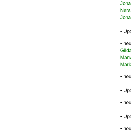
Joha
Ners
Joha
• Up
• ne
Gild
Manv
Mari
• ne
• Up
• ne
• Up
• ne