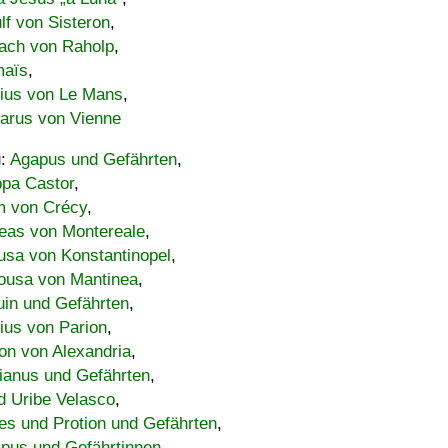
lf von Sisteron
,
ach von Raholp
,
maïs
,
bius von Le Mans
,
carus von Vienne
u:
Agapus und Gefährten
,
ppa Castor
,
 von Crécy
,
eas von Montereale
,
usa von Konstantinopel
,
ousa von Mantinea
,
uin und Gefährten
,
lius von Parion
,
on von Alexandria
,
ianus und Gefährten
,
d Uribe Velasco
,
s und Protion und Gefährten
,
pus und Gefährtinnen
,