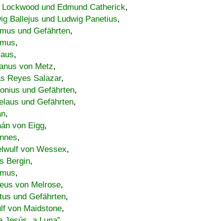
 Lockwood und Edmund Catherick
,
ig Ballejus und Ludwig Panetius
,
mus und Gefährten
,
imus
,
laus
,
nus von Metz
,
s Reyes Salazar
,
lonius und Gefährten
,
elaus und Gefährten
,
an
,
án von Eigg
,
nnes
,
lwulf von Wessex
,
s Bergin
,
imus
,
eus von Melrose
,
tus und Gefährten
,
lf von Maidstone
,
a Jesús „a Luna”
,