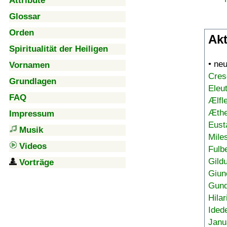
Attribute
Glossar
Orden
Akt
Spiritualität der Heiligen
• ne
Vornamen
Cres
Grundlagen
Eleu
FAQ
Ælfl
Æthe
Impressum
Eust
Musik
Mile
Videos
Fulb
Gild
Vorträge
Giun
Gund
Hilar
Ided
Janu