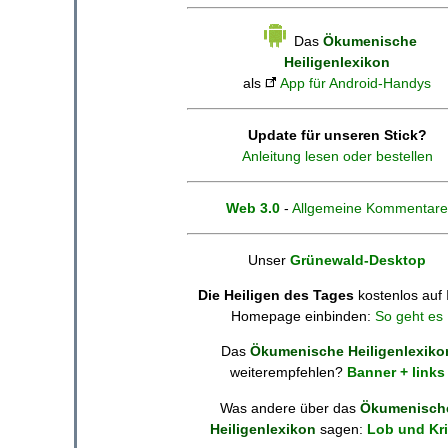
Das
Ökumenische
Heiligenlexikon
als
App für Android-Handys
Update für unseren Stick?
Anleitung lesen oder bestellen
Web 3.0
-
Allgemeine Kommentare
Unser
Grünewald-Desktop
Die Heiligen des Tages
kostenlos auf 
Homepage einbinden:
So geht es
Das
Ökumenische Heiligenlexiko
weiterempfehlen?
Banner + links
Was andere über das
Ökumenisch
Heiligenlexikon
sagen:
Lob und Kri