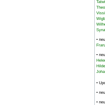
Tatw
Theo
Viss
Wigb
Wilh
Syna
• ne
Fran
• ne
Hele
Hild
Joha
• Up
• ne
• ne