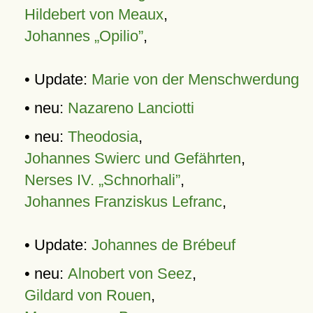
Hildebert von Meaux
,
Johannes „Opilio”
,
• Update:
Marie von der Menschwerdung
• neu:
Nazareno Lanciotti
• neu:
Theodosia
,
Johannes Swierc und Gefährten
,
Nerses IV. „Schnorhali”
,
Johannes Franziskus Lefranc
,
• Update:
Johannes de Brébeuf
• neu:
Alnobert von Seez
,
Gildard von Rouen
,