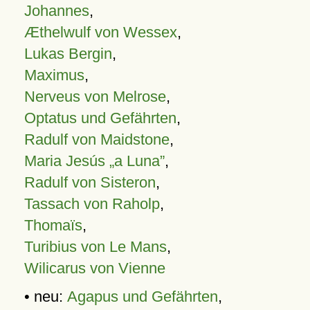
Johannes
,
Æthelwulf von Wessex
,
Lukas Bergin
,
Maximus
,
Nerveus von Melrose
,
Optatus und Gefährten
,
Radulf von Maidstone
,
Maria Jesús „a Luna”
,
Radulf von Sisteron
,
Tassach von Raholp
,
Thomaïs
,
Turibius von Le Mans
,
Wilicarus von Vienne
• neu:
Agapus und Gefährten
,