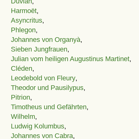
Duvian
,
Harmoët
,
Asyncritus
,
Phlegon
,
Johannes von Organyà
,
Sieben Jungfrauen
,
Julian vom heiligen Augustinus Martinet
,
Cléden
,
Leodebold von Fleury
,
Theodor und Pausilypus
,
Pitrion
,
Timotheus und Gefährten
,
Wilhelm
,
Ludwig Kolumbus
,
Johannes von Cabra
,