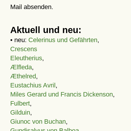
Mail absenden.
Aktuell und neu:
• neu:
Celerinus und Gefährten
,
Crescens
Eleutherius
,
Ælfleda
,
Æthelred
,
Eustachius Avril
,
Miles Gerard und Francis Dickenson
,
Fulbert
,
Gilduin
,
Giunoc von Buchan
,
Gundisalvus von Balboa
,