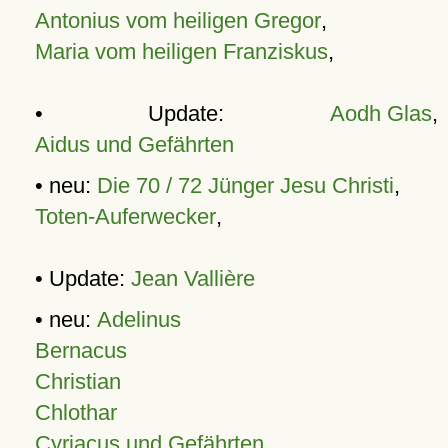
Antonius vom heiligen Gregor
,
Maria vom heiligen Franziskus
,
• Update:
Aodh Glas
,
Aidus und Gefährten
• neu:
Die 70 / 72 Jünger Jesu Christi
,
Toten-Auferwecker
,
• Update:
Jean Vallière
• neu:
Adelinus
Bernacus
Christian
Chlothar
Cyriacus und Gefährten