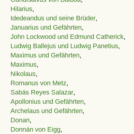
Hilarius
,
Idedeandus und seine Brüder
,
Januarius und Gefährten
,
John Lockwood und Edmund Catherick
,
Ludwig Ballejus und Ludwig Panetius
,
Maximus und Gefährten
,
Maximus
,
Nikolaus
,
Romanus von Metz
,
Sabás Reyes Salazar
,
Apollonius und Gefährten
,
Archelaus und Gefährten
,
Donan
,
Donnán von Eigg
,