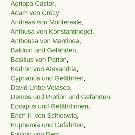
Agrippa Castor
,
Adam von Crécy
,
Andreas von Montereale
,
Anthusa von Konstantinopel
,
Anthousa von Mantinea
,
Balduin und Gefährten
,
Basilius von Parion
,
Kedron von Alexandria
,
Cyprianus und Gefährten
,
David Uribe Velasco
,
Demes und Protion und Gefährten
,
Eocapus und Gefährtinnen
,
Erich II. von Schleswig
,
Euphemia und Gefährten
,
Fulcold von Bern
,