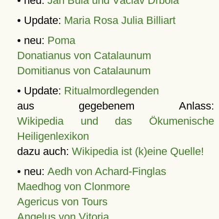
• neu:
Jan Bula und Václav Drbola
• Update:
Maria Rosa Julia Billiart
• neu:
Poma
Donatianus von Catalaunum
Domitianus von Catalaunum
• Update:
Ritualmordlegenden
aus gegebenem Anlass:
Wikipedia und das Ökumenische
Heiligenlexikon
dazu auch:
Wikipedia ist (k)eine Quelle!
• neu:
Aedh von Achard-Finglas
Maedhog von Clonmore
Agericus von Tours
Angelus von Vitoria