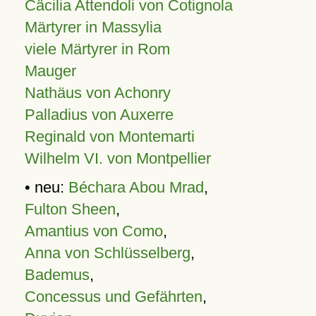
Cäcilia Attendoli von Cotignola
Märtyrer in Massylia
viele Märtyrer in Rom
Mauger
Nathäus von Achonry
Palladius von Auxerre
Reginald von Montemarti
Wilhelm VI. von Montpellier
• neu:
Béchara Abou Mrad
,
Fulton Sheen
,
Amantius von Como
,
Anna von Schlüsselberg
,
Bademus
,
Concessus und Gefährten
,