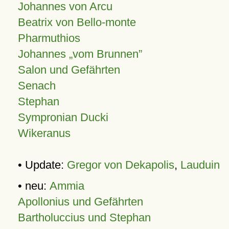
Johannes von Arcu
Beatrix von Bello-monte
Pharmuthios
Johannes
vom Brunnen
Salon und Gefährten
Senach
Stephan
Sympronian Ducki
Wikeranus
• Update:
Gregor von Dekapolis
,
Lauduin
• neu:
Ammia
Apollonius und Gefährten
Bartholuccius und Stephan