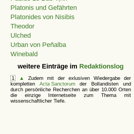
Platonis und Gefährten
Platonides von Nisibis
Theodor
Ulched
Urban von Peñalba
Winebald
weitere Einträge im
Redaktionslog
1
▲
Zudem mit der exlusiven Wiedergabe der
kompletten
Acta Sanctorum
der Bollandisten und
durch persönliche Recherchen an über 10.000 Orten
die einzige Internetseite zum Thema mit
wissenschaftlicher Tiefe.