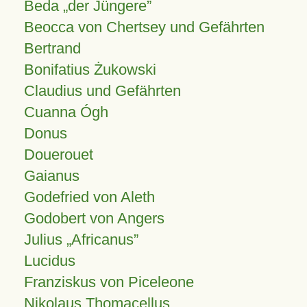
Beda „der Jüngere”
Beocca von Chertsey und Gefährten
Bertrand
Bonifatius Żukowski
Claudius und Gefährten
Cuanna Ógh
Donus
Douerouet
Gaianus
Godefried von Aleth
Godobert von Angers
Julius
Africanus
Lucidus
Franziskus von Piceleone
Nikolaus Thomacellus