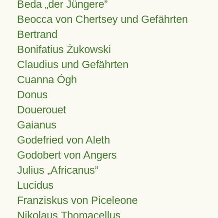
Beda „der Jüngere”
Beocca von Chertsey und Gefährten
Bertrand
Bonifatius Żukowski
Claudius und Gefährten
Cuanna Ógh
Donus
Douerouet
Gaianus
Godefried von Aleth
Godobert von Angers
Julius
Africanus
Lucidus
Franziskus von Piceleone
Nikolaus Thomacellus