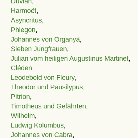
Duvian
,
Harmoët
,
Asyncritus
,
Phlegon
,
Johannes von Organyà
,
Sieben Jungfrauen
,
Julian vom heiligen Augustinus Martinet
,
Cléden
,
Leodebold von Fleury
,
Theodor und Pausilypus
,
Pitrion
,
Timotheus und Gefährten
,
Wilhelm
,
Ludwig Kolumbus
,
Johannes von Cabra
,