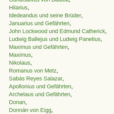
Hilarius
,
Idedeandus und seine Brüder
,
Januarius und Gefährten
,
John Lockwood und Edmund Catherick
,
Ludwig Ballejus und Ludwig Panetius
,
Maximus und Gefährten
,
Maximus
,
Nikolaus
,
Romanus von Metz
,
Sabás Reyes Salazar
,
Apollonius und Gefährten
,
Archelaus und Gefährten
,
Donan
,
Donnán von Eigg
,