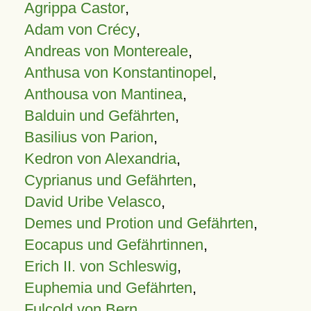
Agrippa Castor
,
Adam von Crécy
,
Andreas von Montereale
,
Anthusa von Konstantinopel
,
Anthousa von Mantinea
,
Balduin und Gefährten
,
Basilius von Parion
,
Kedron von Alexandria
,
Cyprianus und Gefährten
,
David Uribe Velasco
,
Demes und Protion und Gefährten
,
Eocapus und Gefährtinnen
,
Erich II. von Schleswig
,
Euphemia und Gefährten
,
Fulcold von Bern
,