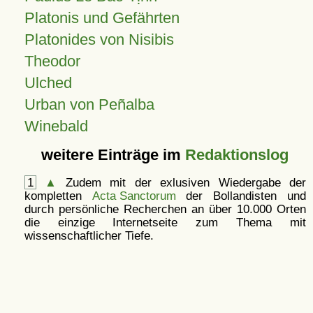
Platonis und Gefährten
Platonides von Nisibis
Theodor
Ulched
Urban von Peñalba
Winebald
weitere Einträge im
Redaktionslog
1
▲
Zudem mit der exlusiven Wiedergabe der
kompletten
Acta Sanctorum
der Bollandisten und
durch persönliche Recherchen an über 10.000 Orten
die einzige Internetseite zum Thema mit
wissenschaftlicher Tiefe.