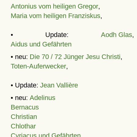
Antonius vom heiligen Gregor
,
Maria vom heiligen Franziskus
,
• Update:
Aodh Glas
,
Aidus und Gefährten
• neu:
Die 70 / 72 Jünger Jesu Christi
,
Toten-Auferwecker
,
• Update:
Jean Vallière
• neu:
Adelinus
Bernacus
Christian
Chlothar
Cyriacus und Gefährten