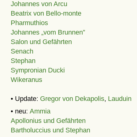
Johannes von Arcu
Beatrix von Bello-monte
Pharmuthios
Johannes
vom Brunnen
Salon und Gefährten
Senach
Stephan
Sympronian Ducki
Wikeranus
• Update:
Gregor von Dekapolis
,
Lauduin
• neu:
Ammia
Apollonius und Gefährten
Bartholuccius und Stephan