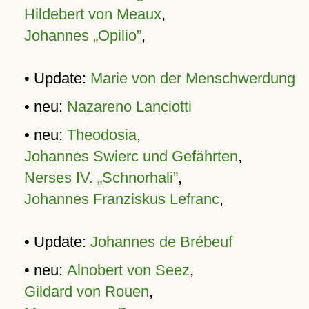
Hildebert von Meaux
,
Johannes „Opilio”
,
• Update:
Marie von der Menschwerdung
• neu:
Nazareno Lanciotti
• neu:
Theodosia
,
Johannes Swierc und Gefährten
,
Nerses IV. „Schnorhali”
,
Johannes Franziskus Lefranc
,
• Update:
Johannes de Brébeuf
• neu:
Alnobert von Seez
,
Gildard von Rouen
,