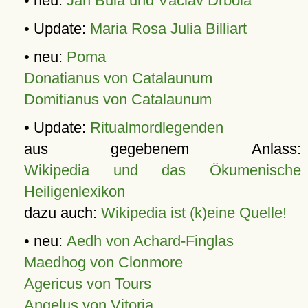
• neu:
Jan Bula und Václav Drbola
• Update:
Maria Rosa Julia Billiart
• neu:
Poma
Donatianus von Catalaunum
Domitianus von Catalaunum
• Update:
Ritualmordlegenden
aus gegebenem Anlass:
Wikipedia und das Ökumenische
Heiligenlexikon
dazu auch:
Wikipedia ist (k)eine Quelle!
• neu:
Aedh von Achard-Finglas
Maedhog von Clonmore
Agericus von Tours
Angelus von Vitoria