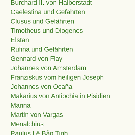
Burchard II. von Halberstadt
Caelestina und Gefährten
Clusus und Gefährten
Timotheus und Diogenes
Elstan
Rufina und Gefährten
Gennard von Flay
Johannes von Amsterdam
Franziskus vom heiligen Joseph
Johannes von Ocaña
Makarius von Antiochia in Pisidien
Marina
Martin von Vargas
Menalchius
Paulus Lê Bảo Tịnh