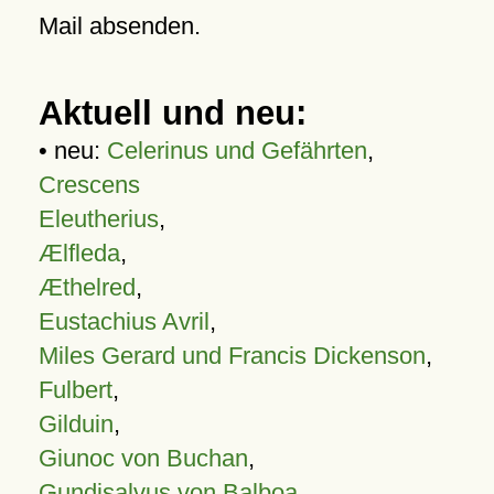
Mail absenden.
Aktuell und neu:
• neu:
Celerinus und Gefährten
,
Crescens
Eleutherius
,
Ælfleda
,
Æthelred
,
Eustachius Avril
,
Miles Gerard und Francis Dickenson
,
Fulbert
,
Gilduin
,
Giunoc von Buchan
,
Gundisalvus von Balboa
,