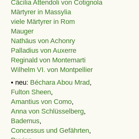
Cäcilia Attendoli von Cotignola
Märtyrer in Massylia
viele Märtyrer in Rom
Mauger
Nathäus von Achonry
Palladius von Auxerre
Reginald von Montemarti
Wilhelm VI. von Montpellier
• neu:
Béchara Abou Mrad
,
Fulton Sheen
,
Amantius von Como
,
Anna von Schlüsselberg
,
Bademus
,
Concessus und Gefährten
,