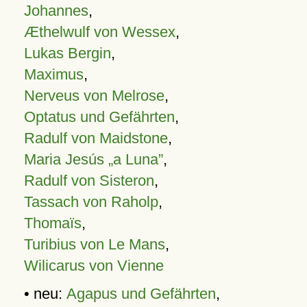
Johannes
,
Æthelwulf von Wessex
,
Lukas Bergin
,
Maximus
,
Nerveus von Melrose
,
Optatus und Gefährten
,
Radulf von Maidstone
,
Maria Jesús „a Luna”
,
Radulf von Sisteron
,
Tassach von Raholp
,
Thomaïs
,
Turibius von Le Mans
,
Wilicarus von Vienne
• neu:
Agapus und Gefährten
,