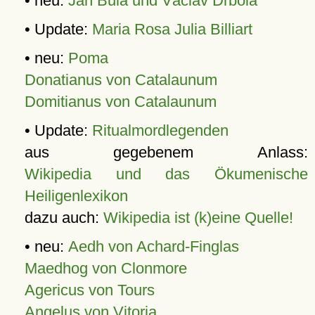
• neu:
Jan Bula und Václav Drbola
• Update:
Maria Rosa Julia Billiart
• neu:
Poma
Donatianus von Catalaunum
Domitianus von Catalaunum
• Update:
Ritualmordlegenden
aus gegebenem Anlass:
Wikipedia und das Ökumenische
Heiligenlexikon
dazu auch:
Wikipedia ist (k)eine Quelle!
• neu:
Aedh von Achard-Finglas
Maedhog von Clonmore
Agericus von Tours
Angelus von Vitoria