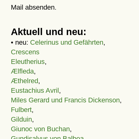
Mail absenden.
Aktuell und neu:
• neu:
Celerinus und Gefährten
,
Crescens
Eleutherius
,
Ælfleda
,
Æthelred
,
Eustachius Avril
,
Miles Gerard und Francis Dickenson
,
Fulbert
,
Gilduin
,
Giunoc von Buchan
,
Gundisalvus von Balboa
,