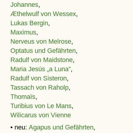
Johannes
,
Æthelwulf von Wessex
,
Lukas Bergin
,
Maximus
,
Nerveus von Melrose
,
Optatus und Gefährten
,
Radulf von Maidstone
,
Maria Jesús „a Luna”
,
Radulf von Sisteron
,
Tassach von Raholp
,
Thomaïs
,
Turibius von Le Mans
,
Wilicarus von Vienne
• neu:
Agapus und Gefährten
,