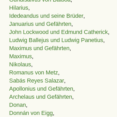
Hilarius
,
Idedeandus und seine Brüder
,
Januarius und Gefährten
,
John Lockwood und Edmund Catherick
,
Ludwig Ballejus und Ludwig Panetius
,
Maximus und Gefährten
,
Maximus
,
Nikolaus
,
Romanus von Metz
,
Sabás Reyes Salazar
,
Apollonius und Gefährten
,
Archelaus und Gefährten
,
Donan
,
Donnán von Eigg
,