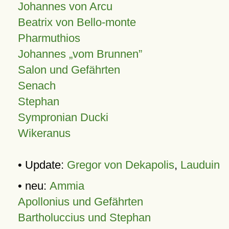
Johannes von Arcu
Beatrix von Bello-monte
Pharmuthios
Johannes
vom Brunnen
Salon und Gefährten
Senach
Stephan
Sympronian Ducki
Wikeranus
• Update:
Gregor von Dekapolis
,
Lauduin
• neu:
Ammia
Apollonius und Gefährten
Bartholuccius und Stephan