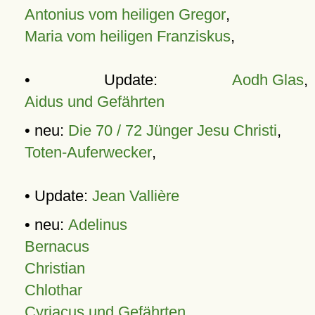
Antonius vom heiligen Gregor
,
Maria vom heiligen Franziskus
,
• Update:
Aodh Glas
,
Aidus und Gefährten
• neu:
Die 70 / 72 Jünger Jesu Christi
,
Toten-Auferwecker
,
• Update:
Jean Vallière
• neu:
Adelinus
Bernacus
Christian
Chlothar
Cyriacus und Gefährten