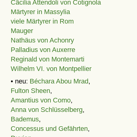
Cäcilia Attendoli von Cotignola
Märtyrer in Massylia
viele Märtyrer in Rom
Mauger
Nathäus von Achonry
Palladius von Auxerre
Reginald von Montemarti
Wilhelm VI. von Montpellier
• neu:
Béchara Abou Mrad
,
Fulton Sheen
,
Amantius von Como
,
Anna von Schlüsselberg
,
Bademus
,
Concessus und Gefährten
,