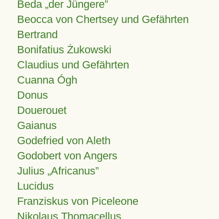
Beda „der Jüngere”
Beocca von Chertsey und Gefährten
Bertrand
Bonifatius Żukowski
Claudius und Gefährten
Cuanna Ógh
Donus
Douerouet
Gaianus
Godefried von Aleth
Godobert von Angers
Julius
Africanus
Lucidus
Franziskus von Piceleone
Nikolaus Thomacellus