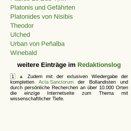
Platonis und Gefährten
Platonides von Nisibis
Theodor
Ulched
Urban von Peñalba
Winebald
weitere Einträge im
Redaktionslog
1
▲
Zudem mit der exlusiven Wiedergabe der
kompletten
Acta Sanctorum
der Bollandisten und
durch persönliche Recherchen an über 10.000 Orten
die einzige Internetseite zum Thema mit
wissenschaftlicher Tiefe.