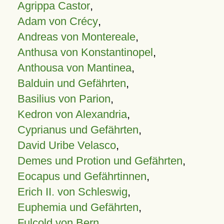
Agrippa Castor
,
Adam von Crécy
,
Andreas von Montereale
,
Anthusa von Konstantinopel
,
Anthousa von Mantinea
,
Balduin und Gefährten
,
Basilius von Parion
,
Kedron von Alexandria
,
Cyprianus und Gefährten
,
David Uribe Velasco
,
Demes und Protion und Gefährten
,
Eocapus und Gefährtinnen
,
Erich II. von Schleswig
,
Euphemia und Gefährten
,
Fulcold von Bern
,