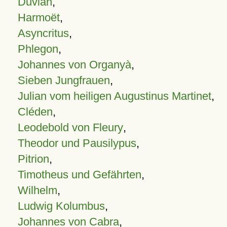
Duvian
,
Harmoët
,
Asyncritus
,
Phlegon
,
Johannes von Organyà
,
Sieben Jungfrauen
,
Julian vom heiligen Augustinus Martinet
,
Cléden
,
Leodebold von Fleury
,
Theodor und Pausilypus
,
Pitrion
,
Timotheus und Gefährten
,
Wilhelm
,
Ludwig Kolumbus
,
Johannes von Cabra
,