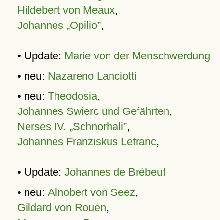
Hildebert von Meaux
,
Johannes „Opilio”
,
• Update:
Marie von der Menschwerdung
• neu:
Nazareno Lanciotti
• neu:
Theodosia
,
Johannes Swierc und Gefährten
,
Nerses IV. „Schnorhali”
,
Johannes Franziskus Lefranc
,
• Update:
Johannes de Brébeuf
• neu:
Alnobert von Seez
,
Gildard von Rouen
,