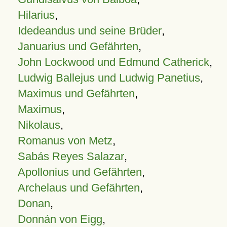
Hilarius
,
Idedeandus und seine Brüder
,
Januarius und Gefährten
,
John Lockwood und Edmund Catherick
,
Ludwig Ballejus und Ludwig Panetius
,
Maximus und Gefährten
,
Maximus
,
Nikolaus
,
Romanus von Metz
,
Sabás Reyes Salazar
,
Apollonius und Gefährten
,
Archelaus und Gefährten
,
Donan
,
Donnán von Eigg
,