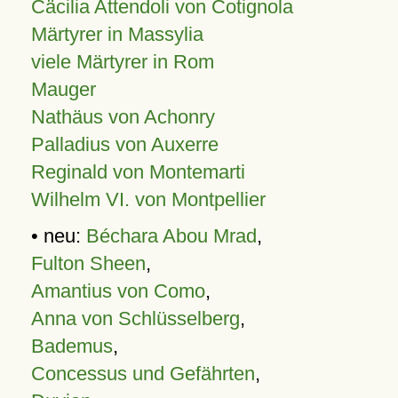
Cäcilia Attendoli von Cotignola
Märtyrer in Massylia
viele Märtyrer in Rom
Mauger
Nathäus von Achonry
Palladius von Auxerre
Reginald von Montemarti
Wilhelm VI. von Montpellier
• neu:
Béchara Abou Mrad
,
Fulton Sheen
,
Amantius von Como
,
Anna von Schlüsselberg
,
Bademus
,
Concessus und Gefährten
,