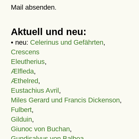
Mail absenden.
Aktuell und neu:
• neu:
Celerinus und Gefährten
,
Crescens
Eleutherius
,
Ælfleda
,
Æthelred
,
Eustachius Avril
,
Miles Gerard und Francis Dickenson
,
Fulbert
,
Gilduin
,
Giunoc von Buchan
,
Gundisalvus von Balboa
,