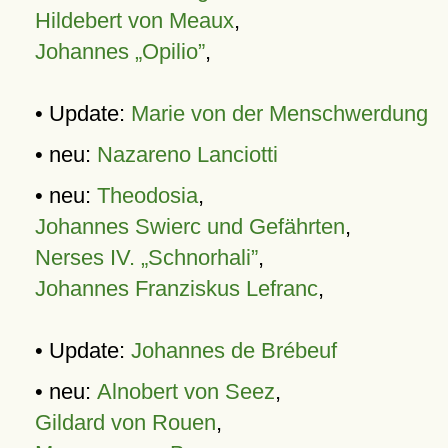
Hildebert von Meaux
,
Johannes „Opilio”
,
• Update:
Marie von der Menschwerdung
• neu:
Nazareno Lanciotti
• neu:
Theodosia
,
Johannes Swierc und Gefährten
,
Nerses IV. „Schnorhali”
,
Johannes Franziskus Lefranc
,
• Update:
Johannes de Brébeuf
• neu:
Alnobert von Seez
,
Gildard von Rouen
,