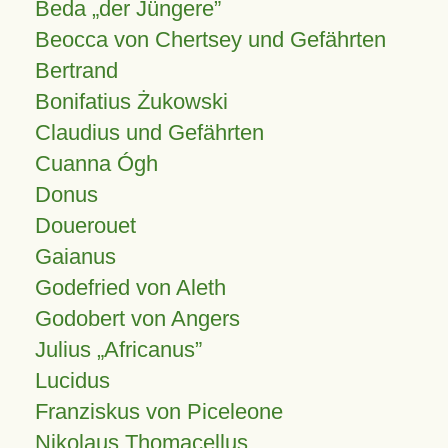
Beda „der Jüngere”
Beocca von Chertsey und Gefährten
Bertrand
Bonifatius Żukowski
Claudius und Gefährten
Cuanna Ógh
Donus
Douerouet
Gaianus
Godefried von Aleth
Godobert von Angers
Julius
Africanus
Lucidus
Franziskus von Piceleone
Nikolaus Thomacellus