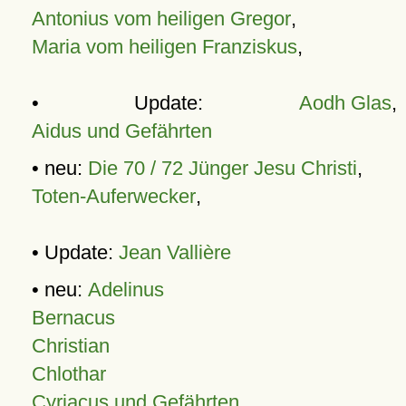
Antonius vom heiligen Gregor
,
Maria vom heiligen Franziskus
,
• Update:
Aodh Glas
,
Aidus und Gefährten
• neu:
Die 70 / 72 Jünger Jesu Christi
,
Toten-Auferwecker
,
• Update:
Jean Vallière
• neu:
Adelinus
Bernacus
Christian
Chlothar
Cyriacus und Gefährten