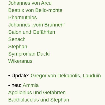
Johannes von Arcu
Beatrix von Bello-monte
Pharmuthios
Johannes
vom Brunnen
Salon und Gefährten
Senach
Stephan
Sympronian Ducki
Wikeranus
• Update:
Gregor von Dekapolis
,
Lauduin
• neu:
Ammia
Apollonius und Gefährten
Bartholuccius und Stephan