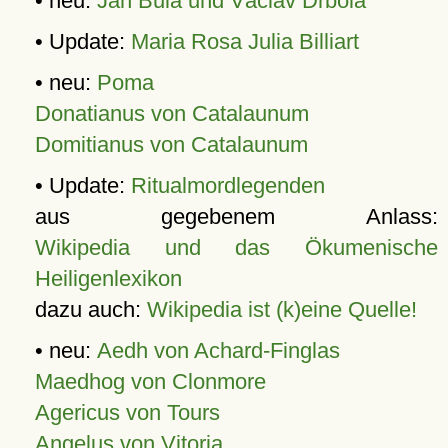
• neu:
Jan Bula und Václav Drbola
• Update:
Maria Rosa Julia Billiart
• neu:
Poma
Donatianus von Catalaunum
Domitianus von Catalaunum
• Update:
Ritualmordlegenden
aus gegebenem Anlass:
Wikipedia und das Ökumenische
Heiligenlexikon
dazu auch:
Wikipedia ist (k)eine Quelle!
• neu:
Aedh von Achard-Finglas
Maedhog von Clonmore
Agericus von Tours
Angelus von Vitoria