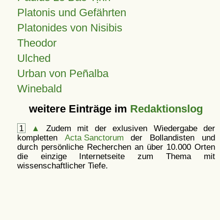
Platonis und Gefährten
Platonides von Nisibis
Theodor
Ulched
Urban von Peñalba
Winebald
weitere Einträge im
Redaktionslog
1
▲
Zudem mit der exlusiven Wiedergabe der
kompletten
Acta Sanctorum
der Bollandisten und
durch persönliche Recherchen an über 10.000 Orten
die einzige Internetseite zum Thema mit
wissenschaftlicher Tiefe.