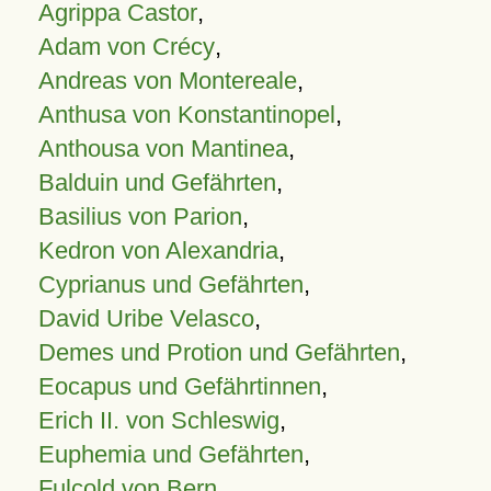
Agrippa Castor
,
Adam von Crécy
,
Andreas von Montereale
,
Anthusa von Konstantinopel
,
Anthousa von Mantinea
,
Balduin und Gefährten
,
Basilius von Parion
,
Kedron von Alexandria
,
Cyprianus und Gefährten
,
David Uribe Velasco
,
Demes und Protion und Gefährten
,
Eocapus und Gefährtinnen
,
Erich II. von Schleswig
,
Euphemia und Gefährten
,
Fulcold von Bern
,