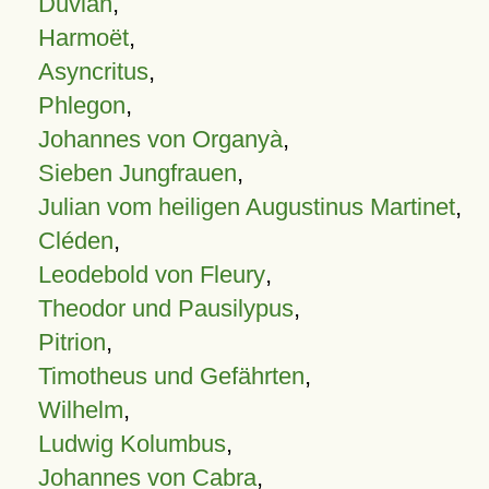
Duvian
,
Harmoët
,
Asyncritus
,
Phlegon
,
Johannes von Organyà
,
Sieben Jungfrauen
,
Julian vom heiligen Augustinus Martinet
,
Cléden
,
Leodebold von Fleury
,
Theodor und Pausilypus
,
Pitrion
,
Timotheus und Gefährten
,
Wilhelm
,
Ludwig Kolumbus
,
Johannes von Cabra
,