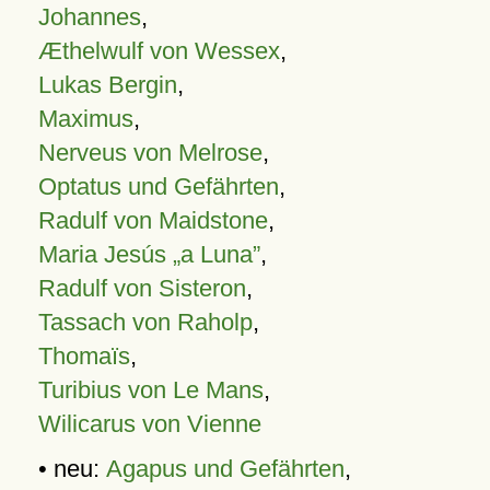
Johannes
,
Æthelwulf von Wessex
,
Lukas Bergin
,
Maximus
,
Nerveus von Melrose
,
Optatus und Gefährten
,
Radulf von Maidstone
,
Maria Jesús „a Luna”
,
Radulf von Sisteron
,
Tassach von Raholp
,
Thomaïs
,
Turibius von Le Mans
,
Wilicarus von Vienne
• neu:
Agapus und Gefährten
,