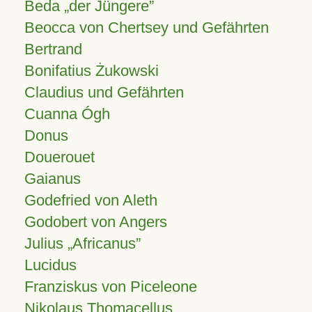
Beda „der Jüngere”
Beocca von Chertsey und Gefährten
Bertrand
Bonifatius Żukowski
Claudius und Gefährten
Cuanna Ógh
Donus
Douerouet
Gaianus
Godefried von Aleth
Godobert von Angers
Julius
Africanus
Lucidus
Franziskus von Piceleone
Nikolaus Thomacellus