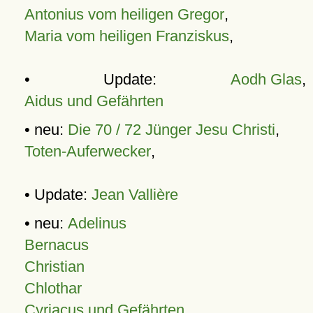
Antonius vom heiligen Gregor
,
Maria vom heiligen Franziskus
,
• Update:
Aodh Glas
,
Aidus und Gefährten
• neu:
Die 70 / 72 Jünger Jesu Christi
,
Toten-Auferwecker
,
• Update:
Jean Vallière
• neu:
Adelinus
Bernacus
Christian
Chlothar
Cyriacus und Gefährten