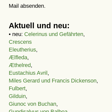
Mail absenden.
Aktuell und neu:
• neu:
Celerinus und Gefährten
,
Crescens
Eleutherius
,
Ælfleda
,
Æthelred
,
Eustachius Avril
,
Miles Gerard und Francis Dickenson
,
Fulbert
,
Gilduin
,
Giunoc von Buchan
,
Gundisalvus von Balboa
,