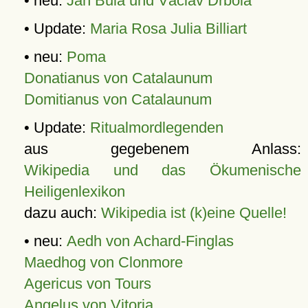
• neu:
Jan Bula und Václav Drbola
• Update:
Maria Rosa Julia Billiart
• neu:
Poma
Donatianus von Catalaunum
Domitianus von Catalaunum
• Update:
Ritualmordlegenden
aus gegebenem Anlass:
Wikipedia und das Ökumenische
Heiligenlexikon
dazu auch:
Wikipedia ist (k)eine Quelle!
• neu:
Aedh von Achard-Finglas
Maedhog von Clonmore
Agericus von Tours
Angelus von Vitoria