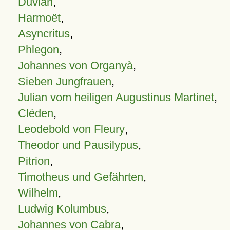
Duvian
,
Harmoët
,
Asyncritus
,
Phlegon
,
Johannes von Organyà
,
Sieben Jungfrauen
,
Julian vom heiligen Augustinus Martinet
,
Cléden
,
Leodebold von Fleury
,
Theodor und Pausilypus
,
Pitrion
,
Timotheus und Gefährten
,
Wilhelm
,
Ludwig Kolumbus
,
Johannes von Cabra
,