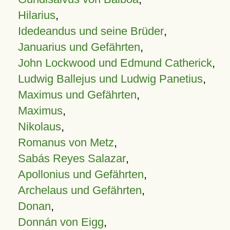
Hilarius
,
Idedeandus und seine Brüder
,
Januarius und Gefährten
,
John Lockwood und Edmund Catherick
,
Ludwig Ballejus und Ludwig Panetius
,
Maximus und Gefährten
,
Maximus
,
Nikolaus
,
Romanus von Metz
,
Sabás Reyes Salazar
,
Apollonius und Gefährten
,
Archelaus und Gefährten
,
Donan
,
Donnán von Eigg
,