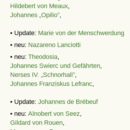
Hildebert von Meaux
,
Johannes „Opilio”
,
• Update:
Marie von der Menschwerdung
• neu:
Nazareno Lanciotti
• neu:
Theodosia
,
Johannes Swierc und Gefährten
,
Nerses IV. „Schnorhali”
,
Johannes Franziskus Lefranc
,
• Update:
Johannes de Brébeuf
• neu:
Alnobert von Seez
,
Gildard von Rouen
,