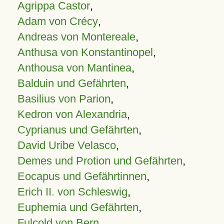
Agrippa Castor
,
Adam von Crécy
,
Andreas von Montereale
,
Anthusa von Konstantinopel
,
Anthousa von Mantinea
,
Balduin und Gefährten
,
Basilius von Parion
,
Kedron von Alexandria
,
Cyprianus und Gefährten
,
David Uribe Velasco
,
Demes und Protion und Gefährten
,
Eocapus und Gefährtinnen
,
Erich II. von Schleswig
,
Euphemia und Gefährten
,
Fulcold von Bern
,