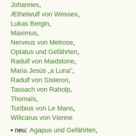
Johannes
,
Æthelwulf von Wessex
,
Lukas Bergin
,
Maximus
,
Nerveus von Melrose
,
Optatus und Gefährten
,
Radulf von Maidstone
,
Maria Jesús „a Luna”
,
Radulf von Sisteron
,
Tassach von Raholp
,
Thomaïs
,
Turibius von Le Mans
,
Wilicarus von Vienne
• neu:
Agapus und Gefährten
,