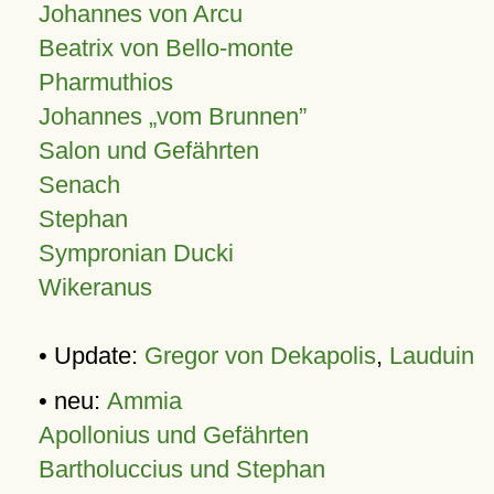
Johannes von Arcu
Beatrix von Bello-monte
Pharmuthios
Johannes
vom Brunnen
Salon und Gefährten
Senach
Stephan
Sympronian Ducki
Wikeranus
• Update:
Gregor von Dekapolis
,
Lauduin
• neu:
Ammia
Apollonius und Gefährten
Bartholuccius und Stephan