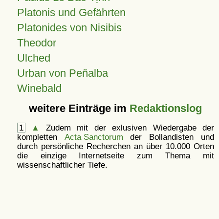
Platonis und Gefährten
Platonides von Nisibis
Theodor
Ulched
Urban von Peñalba
Winebald
weitere Einträge im
Redaktionslog
1
▲
Zudem mit der exlusiven Wiedergabe der
kompletten
Acta Sanctorum
der Bollandisten und
durch persönliche Recherchen an über 10.000 Orten
die einzige Internetseite zum Thema mit
wissenschaftlicher Tiefe.