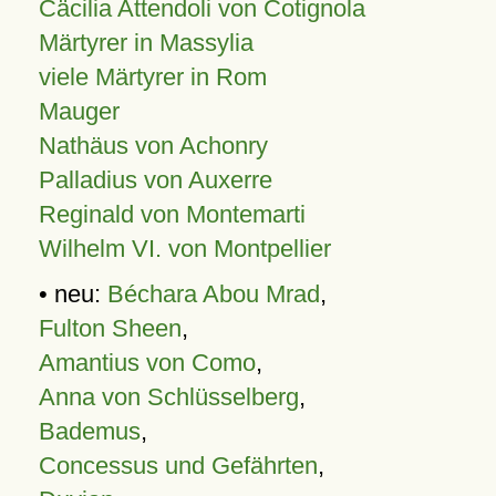
Cäcilia Attendoli von Cotignola
Märtyrer in Massylia
viele Märtyrer in Rom
Mauger
Nathäus von Achonry
Palladius von Auxerre
Reginald von Montemarti
Wilhelm VI. von Montpellier
• neu:
Béchara Abou Mrad
,
Fulton Sheen
,
Amantius von Como
,
Anna von Schlüsselberg
,
Bademus
,
Concessus und Gefährten
,