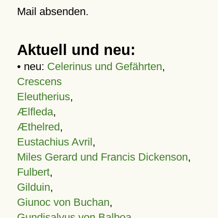
Mail absenden.
Aktuell und neu:
• neu:
Celerinus und Gefährten
,
Crescens
Eleutherius
,
Ælfleda
,
Æthelred
,
Eustachius Avril
,
Miles Gerard und Francis Dickenson
,
Fulbert
,
Gilduin
,
Giunoc von Buchan
,
Gundisalvus von Balboa
,