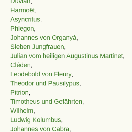
Duvian
,
Harmoët
,
Asyncritus
,
Phlegon
,
Johannes von Organyà
,
Sieben Jungfrauen
,
Julian vom heiligen Augustinus Martinet
,
Cléden
,
Leodebold von Fleury
,
Theodor und Pausilypus
,
Pitrion
,
Timotheus und Gefährten
,
Wilhelm
,
Ludwig Kolumbus
,
Johannes von Cabra
,