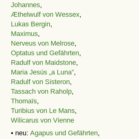
Johannes
,
Æthelwulf von Wessex
,
Lukas Bergin
,
Maximus
,
Nerveus von Melrose
,
Optatus und Gefährten
,
Radulf von Maidstone
,
Maria Jesús „a Luna”
,
Radulf von Sisteron
,
Tassach von Raholp
,
Thomaïs
,
Turibius von Le Mans
,
Wilicarus von Vienne
• neu:
Agapus und Gefährten
,