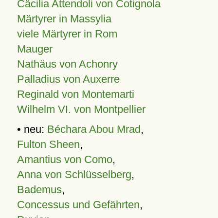
Cäcilia Attendoli von Cotignola
Märtyrer in Massylia
viele Märtyrer in Rom
Mauger
Nathäus von Achonry
Palladius von Auxerre
Reginald von Montemarti
Wilhelm VI. von Montpellier
• neu:
Béchara Abou Mrad
,
Fulton Sheen
,
Amantius von Como
,
Anna von Schlüsselberg
,
Bademus
,
Concessus und Gefährten
,