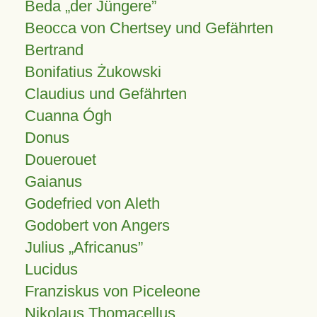
Beda „der Jüngere”
Beocca von Chertsey und Gefährten
Bertrand
Bonifatius Żukowski
Claudius und Gefährten
Cuanna Ógh
Donus
Douerouet
Gaianus
Godefried von Aleth
Godobert von Angers
Julius
Africanus
Lucidus
Franziskus von Piceleone
Nikolaus Thomacellus