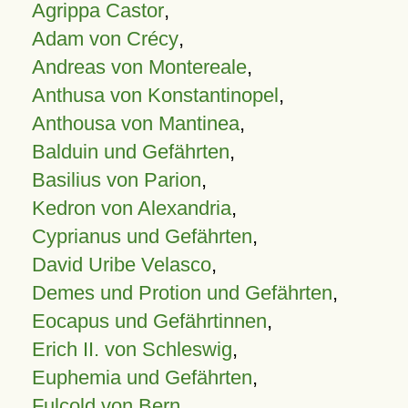
Agrippa Castor
,
Adam von Crécy
,
Andreas von Montereale
,
Anthusa von Konstantinopel
,
Anthousa von Mantinea
,
Balduin und Gefährten
,
Basilius von Parion
,
Kedron von Alexandria
,
Cyprianus und Gefährten
,
David Uribe Velasco
,
Demes und Protion und Gefährten
,
Eocapus und Gefährtinnen
,
Erich II. von Schleswig
,
Euphemia und Gefährten
,
Fulcold von Bern
,