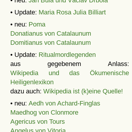
• neu:
Jan Bula und Václav Drbola
• Update:
Maria Rosa Julia Billiart
• neu:
Poma
Donatianus von Catalaunum
Domitianus von Catalaunum
• Update:
Ritualmordlegenden
aus gegebenem Anlass:
Wikipedia und das Ökumenische
Heiligenlexikon
dazu auch:
Wikipedia ist (k)eine Quelle!
• neu:
Aedh von Achard-Finglas
Maedhog von Clonmore
Agericus von Tours
Angelus von Vitoria