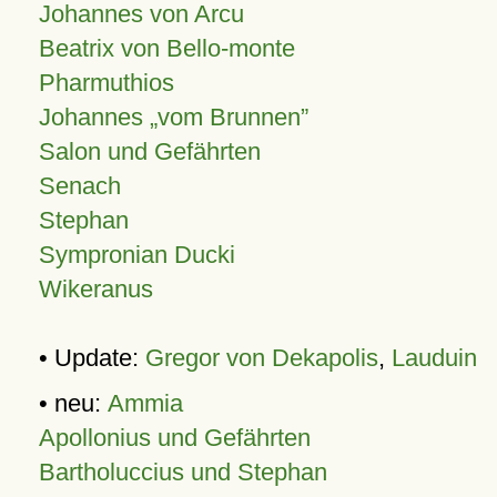
Johannes von Arcu
Beatrix von Bello-monte
Pharmuthios
Johannes
vom Brunnen
Salon und Gefährten
Senach
Stephan
Sympronian Ducki
Wikeranus
• Update:
Gregor von Dekapolis
,
Lauduin
• neu:
Ammia
Apollonius und Gefährten
Bartholuccius und Stephan