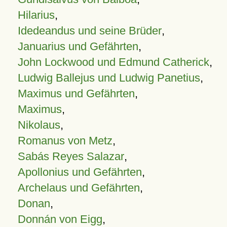
Hilarius
,
Idedeandus und seine Brüder
,
Januarius und Gefährten
,
John Lockwood und Edmund Catherick
,
Ludwig Ballejus und Ludwig Panetius
,
Maximus und Gefährten
,
Maximus
,
Nikolaus
,
Romanus von Metz
,
Sabás Reyes Salazar
,
Apollonius und Gefährten
,
Archelaus und Gefährten
,
Donan
,
Donnán von Eigg
,