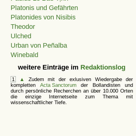
Platonis und Gefährten
Platonides von Nisibis
Theodor
Ulched
Urban von Peñalba
Winebald
weitere Einträge im
Redaktionslog
1
▲
Zudem mit der exlusiven Wiedergabe der
kompletten
Acta Sanctorum
der Bollandisten und
durch persönliche Recherchen an über 10.000 Orten
die einzige Internetseite zum Thema mit
wissenschaftlicher Tiefe.