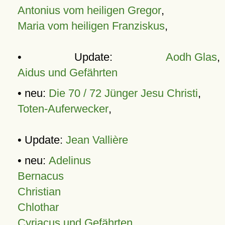
Antonius vom heiligen Gregor
,
Maria vom heiligen Franziskus
,
• Update:
Aodh Glas
,
Aidus und Gefährten
• neu:
Die 70 / 72 Jünger Jesu Christi
,
Toten-Auferwecker
,
• Update:
Jean Vallière
• neu:
Adelinus
Bernacus
Christian
Chlothar
Cyriacus und Gefährten