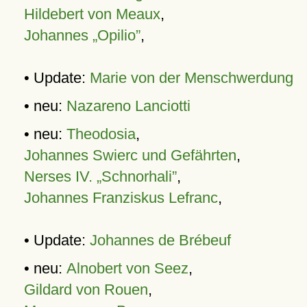
Hildebert von Meaux
,
Johannes „Opilio”
,
• Update:
Marie von der Menschwerdung
• neu:
Nazareno Lanciotti
• neu:
Theodosia
,
Johannes Swierc und Gefährten
,
Nerses IV. „Schnorhali”
,
Johannes Franziskus Lefranc
,
• Update:
Johannes de Brébeuf
• neu:
Alnobert von Seez
,
Gildard von Rouen
,