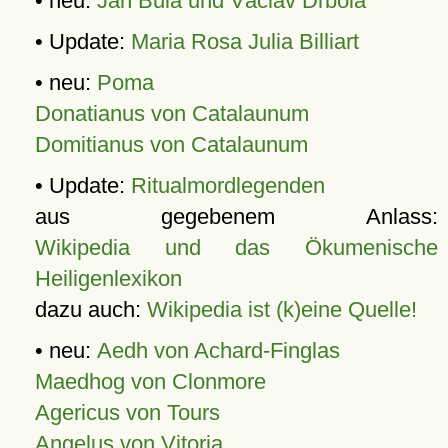
• neu:
Jan Bula und Václav Drbola
• Update:
Maria Rosa Julia Billiart
• neu:
Poma
Donatianus von Catalaunum
Domitianus von Catalaunum
• Update:
Ritualmordlegenden
aus gegebenem Anlass:
Wikipedia und das Ökumenische
Heiligenlexikon
dazu auch:
Wikipedia ist (k)eine Quelle!
• neu:
Aedh von Achard-Finglas
Maedhog von Clonmore
Agericus von Tours
Angelus von Vitoria