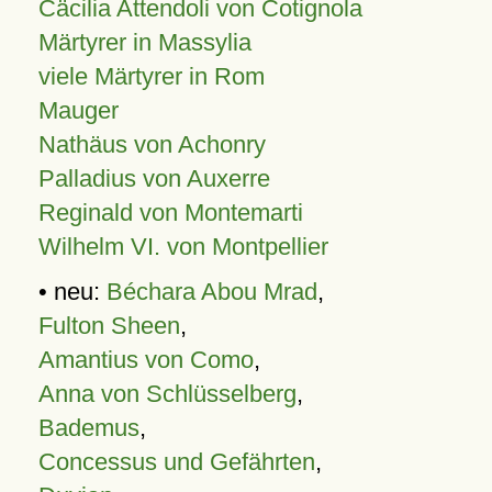
Cäcilia Attendoli von Cotignola
Märtyrer in Massylia
viele Märtyrer in Rom
Mauger
Nathäus von Achonry
Palladius von Auxerre
Reginald von Montemarti
Wilhelm VI. von Montpellier
• neu:
Béchara Abou Mrad
,
Fulton Sheen
,
Amantius von Como
,
Anna von Schlüsselberg
,
Bademus
,
Concessus und Gefährten
,