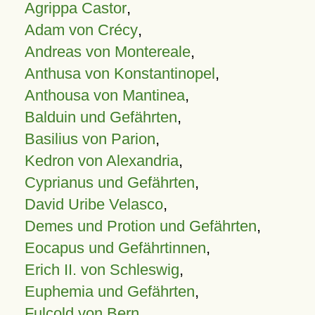
Agrippa Castor
,
Adam von Crécy
,
Andreas von Montereale
,
Anthusa von Konstantinopel
,
Anthousa von Mantinea
,
Balduin und Gefährten
,
Basilius von Parion
,
Kedron von Alexandria
,
Cyprianus und Gefährten
,
David Uribe Velasco
,
Demes und Protion und Gefährten
,
Eocapus und Gefährtinnen
,
Erich II. von Schleswig
,
Euphemia und Gefährten
,
Fulcold von Bern
,