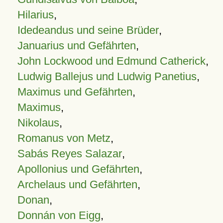
Hilarius
,
Idedeandus und seine Brüder
,
Januarius und Gefährten
,
John Lockwood und Edmund Catherick
,
Ludwig Ballejus und Ludwig Panetius
,
Maximus und Gefährten
,
Maximus
,
Nikolaus
,
Romanus von Metz
,
Sabás Reyes Salazar
,
Apollonius und Gefährten
,
Archelaus und Gefährten
,
Donan
,
Donnán von Eigg
,