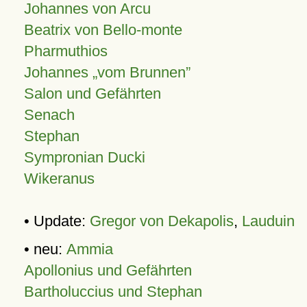
Johannes von Arcu
Beatrix von Bello-monte
Pharmuthios
Johannes
vom Brunnen
Salon und Gefährten
Senach
Stephan
Sympronian Ducki
Wikeranus
• Update:
Gregor von Dekapolis
,
Lauduin
• neu:
Ammia
Apollonius und Gefährten
Bartholuccius und Stephan