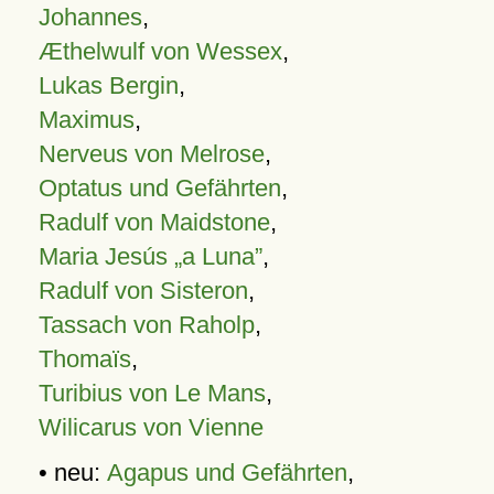
Johannes
,
Æthelwulf von Wessex
,
Lukas Bergin
,
Maximus
,
Nerveus von Melrose
,
Optatus und Gefährten
,
Radulf von Maidstone
,
Maria Jesús „a Luna”
,
Radulf von Sisteron
,
Tassach von Raholp
,
Thomaïs
,
Turibius von Le Mans
,
Wilicarus von Vienne
• neu:
Agapus und Gefährten
,