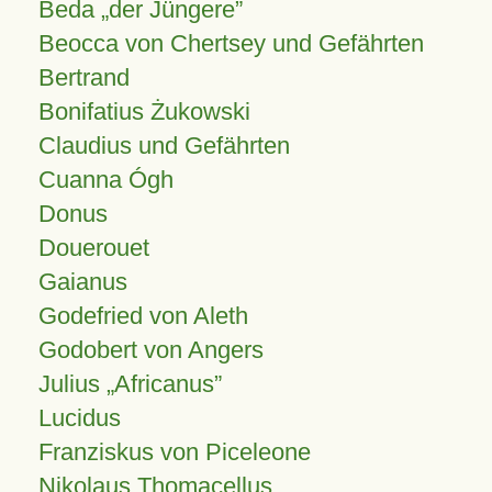
Beda „der Jüngere”
Beocca von Chertsey und Gefährten
Bertrand
Bonifatius Żukowski
Claudius und Gefährten
Cuanna Ógh
Donus
Douerouet
Gaianus
Godefried von Aleth
Godobert von Angers
Julius
Africanus
Lucidus
Franziskus von Piceleone
Nikolaus Thomacellus