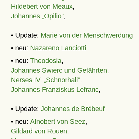
Hildebert von Meaux
,
Johannes „Opilio”
,
• Update:
Marie von der Menschwerdung
• neu:
Nazareno Lanciotti
• neu:
Theodosia
,
Johannes Swierc und Gefährten
,
Nerses IV. „Schnorhali”
,
Johannes Franziskus Lefranc
,
• Update:
Johannes de Brébeuf
• neu:
Alnobert von Seez
,
Gildard von Rouen
,