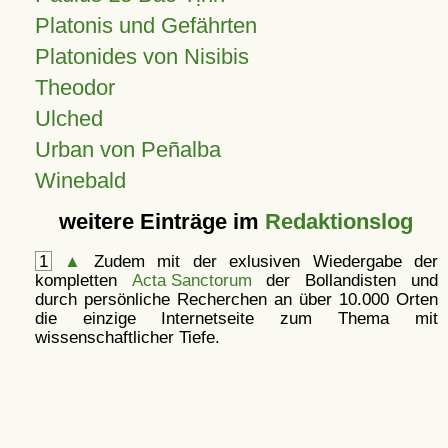
Platonis und Gefährten
Platonides von Nisibis
Theodor
Ulched
Urban von Peñalba
Winebald
weitere Einträge im
Redaktionslog
1
▲
Zudem mit der exlusiven Wiedergabe der
kompletten
Acta Sanctorum
der Bollandisten und
durch persönliche Recherchen an über 10.000 Orten
die einzige Internetseite zum Thema mit
wissenschaftlicher Tiefe.