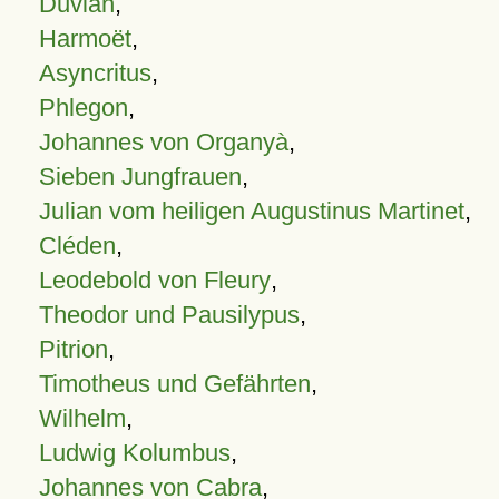
Duvian
,
Harmoët
,
Asyncritus
,
Phlegon
,
Johannes von Organyà
,
Sieben Jungfrauen
,
Julian vom heiligen Augustinus Martinet
,
Cléden
,
Leodebold von Fleury
,
Theodor und Pausilypus
,
Pitrion
,
Timotheus und Gefährten
,
Wilhelm
,
Ludwig Kolumbus
,
Johannes von Cabra
,