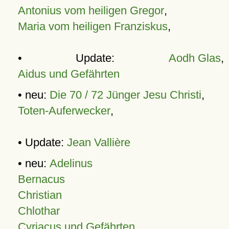
Antonius vom heiligen Gregor
,
Maria vom heiligen Franziskus
,
• Update:
Aodh Glas
,
Aidus und Gefährten
• neu:
Die 70 / 72 Jünger Jesu Christi
,
Toten-Auferwecker
,
• Update:
Jean Vallière
• neu:
Adelinus
Bernacus
Christian
Chlothar
Cyriacus und Gefährten