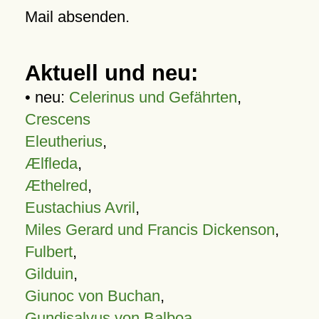
Mail absenden.
Aktuell und neu:
• neu:
Celerinus und Gefährten
,
Crescens
Eleutherius
,
Ælfleda
,
Æthelred
,
Eustachius Avril
,
Miles Gerard und Francis Dickenson
,
Fulbert
,
Gilduin
,
Giunoc von Buchan
,
Gundisalvus von Balboa
,