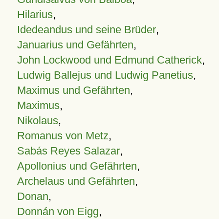
Hilarius
,
Idedeandus und seine Brüder
,
Januarius und Gefährten
,
John Lockwood und Edmund Catherick
,
Ludwig Ballejus und Ludwig Panetius
,
Maximus und Gefährten
,
Maximus
,
Nikolaus
,
Romanus von Metz
,
Sabás Reyes Salazar
,
Apollonius und Gefährten
,
Archelaus und Gefährten
,
Donan
,
Donnán von Eigg
,