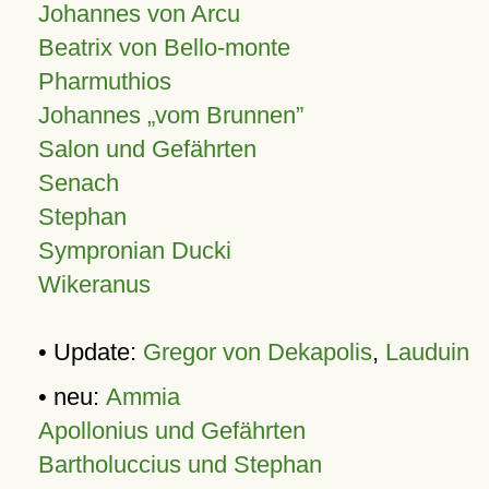
Johannes von Arcu
Beatrix von Bello-monte
Pharmuthios
Johannes
vom Brunnen
Salon und Gefährten
Senach
Stephan
Sympronian Ducki
Wikeranus
• Update:
Gregor von Dekapolis
,
Lauduin
• neu:
Ammia
Apollonius und Gefährten
Bartholuccius und Stephan