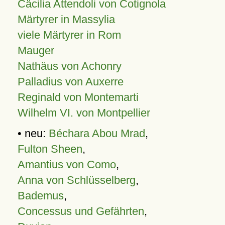
Cäcilia Attendoli von Cotignola
Märtyrer in Massylia
viele Märtyrer in Rom
Mauger
Nathäus von Achonry
Palladius von Auxerre
Reginald von Montemarti
Wilhelm VI. von Montpellier
• neu:
Béchara Abou Mrad
,
Fulton Sheen
,
Amantius von Como
,
Anna von Schlüsselberg
,
Bademus
,
Concessus und Gefährten
,