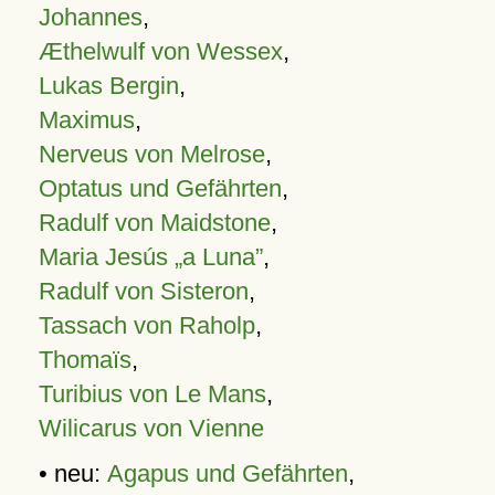
Johannes
,
Æthelwulf von Wessex
,
Lukas Bergin
,
Maximus
,
Nerveus von Melrose
,
Optatus und Gefährten
,
Radulf von Maidstone
,
Maria Jesús „a Luna”
,
Radulf von Sisteron
,
Tassach von Raholp
,
Thomaïs
,
Turibius von Le Mans
,
Wilicarus von Vienne
• neu:
Agapus und Gefährten
,