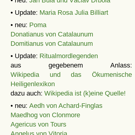
• neu:
Jan Bula und Václav Drbola
• Update:
Maria Rosa Julia Billiart
• neu:
Poma
Donatianus von Catalaunum
Domitianus von Catalaunum
• Update:
Ritualmordlegenden
aus gegebenem Anlass:
Wikipedia und das Ökumenische
Heiligenlexikon
dazu auch:
Wikipedia ist (k)eine Quelle!
• neu:
Aedh von Achard-Finglas
Maedhog von Clonmore
Agericus von Tours
Angelus von Vitoria