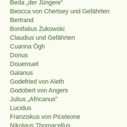
Beda „der Jüngere”
Beocca von Chertsey und Gefährten
Bertrand
Bonifatius Żukowski
Claudius und Gefährten
Cuanna Ógh
Donus
Douerouet
Gaianus
Godefried von Aleth
Godobert von Angers
Julius
Africanus
Lucidus
Franziskus von Piceleone
Nikolaus Thomacellus