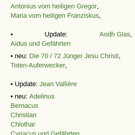
Antonius vom heiligen Gregor
,
Maria vom heiligen Franziskus
,
• Update:
Aodh Glas
,
Aidus und Gefährten
• neu:
Die 70 / 72 Jünger Jesu Christi
,
Toten-Auferwecker
,
• Update:
Jean Vallière
• neu:
Adelinus
Bernacus
Christian
Chlothar
Cyriacus und Gefährten