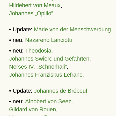
Hildebert von Meaux
,
Johannes „Opilio”
,
• Update:
Marie von der Menschwerdung
• neu:
Nazareno Lanciotti
• neu:
Theodosia
,
Johannes Swierc und Gefährten
,
Nerses IV. „Schnorhali”
,
Johannes Franziskus Lefranc
,
• Update:
Johannes de Brébeuf
• neu:
Alnobert von Seez
,
Gildard von Rouen
,