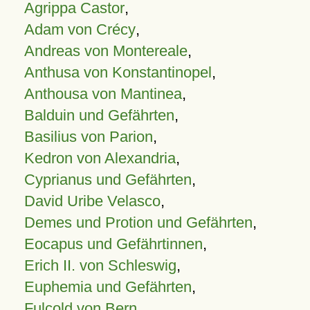
Agrippa Castor
,
Adam von Crécy
,
Andreas von Montereale
,
Anthusa von Konstantinopel
,
Anthousa von Mantinea
,
Balduin und Gefährten
,
Basilius von Parion
,
Kedron von Alexandria
,
Cyprianus und Gefährten
,
David Uribe Velasco
,
Demes und Protion und Gefährten
,
Eocapus und Gefährtinnen
,
Erich II. von Schleswig
,
Euphemia und Gefährten
,
Fulcold von Bern
,