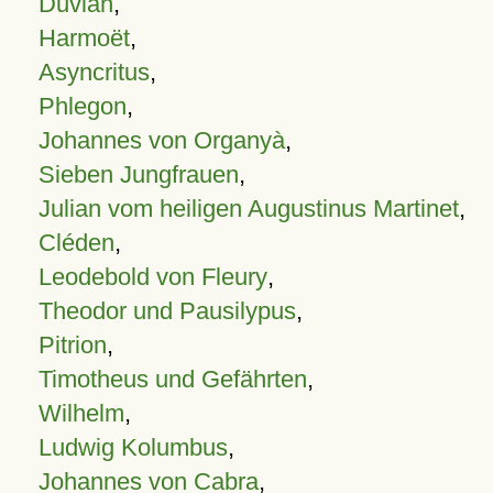
Duvian
,
Harmoët
,
Asyncritus
,
Phlegon
,
Johannes von Organyà
,
Sieben Jungfrauen
,
Julian vom heiligen Augustinus Martinet
,
Cléden
,
Leodebold von Fleury
,
Theodor und Pausilypus
,
Pitrion
,
Timotheus und Gefährten
,
Wilhelm
,
Ludwig Kolumbus
,
Johannes von Cabra
,