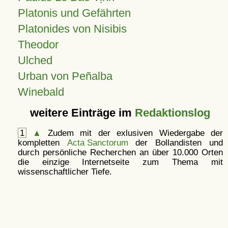
Platonis und Gefährten
Platonides von Nisibis
Theodor
Ulched
Urban von Peñalba
Winebald
weitere Einträge im
Redaktionslog
1
▲
Zudem mit der exlusiven Wiedergabe der
kompletten
Acta Sanctorum
der Bollandisten und
durch persönliche Recherchen an über 10.000 Orten
die einzige Internetseite zum Thema mit
wissenschaftlicher Tiefe.