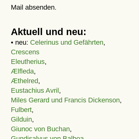
Mail absenden.
Aktuell und neu:
• neu:
Celerinus und Gefährten
,
Crescens
Eleutherius
,
Ælfleda
,
Æthelred
,
Eustachius Avril
,
Miles Gerard und Francis Dickenson
,
Fulbert
,
Gilduin
,
Giunoc von Buchan
,
Gundisalvus von Balboa
,