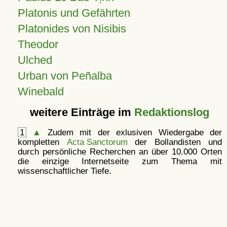
Platonis und Gefährten
Platonides von Nisibis
Theodor
Ulched
Urban von Peñalba
Winebald
weitere Einträge im
Redaktionslog
1
▲
Zudem mit der exlusiven Wiedergabe der
kompletten
Acta Sanctorum
der Bollandisten und
durch persönliche Recherchen an über 10.000 Orten
die einzige Internetseite zum Thema mit
wissenschaftlicher Tiefe.