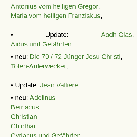
Antonius vom heiligen Gregor
,
Maria vom heiligen Franziskus
,
• Update:
Aodh Glas
,
Aidus und Gefährten
• neu:
Die 70 / 72 Jünger Jesu Christi
,
Toten-Auferwecker
,
• Update:
Jean Vallière
• neu:
Adelinus
Bernacus
Christian
Chlothar
Cyriacus und Gefährten