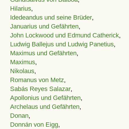
Hilarius
,
Idedeandus und seine Brüder
,
Januarius und Gefährten
,
John Lockwood und Edmund Catherick
,
Ludwig Ballejus und Ludwig Panetius
,
Maximus und Gefährten
,
Maximus
,
Nikolaus
,
Romanus von Metz
,
Sabás Reyes Salazar
,
Apollonius und Gefährten
,
Archelaus und Gefährten
,
Donan
,
Donnán von Eigg
,