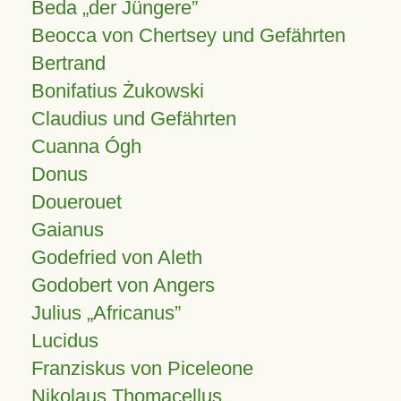
Beda „der Jüngere”
Beocca von Chertsey und Gefährten
Bertrand
Bonifatius Żukowski
Claudius und Gefährten
Cuanna Ógh
Donus
Douerouet
Gaianus
Godefried von Aleth
Godobert von Angers
Julius
Africanus
Lucidus
Franziskus von Piceleone
Nikolaus Thomacellus