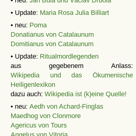
• neu:
Jan Bula und Václav Drbola
• Update:
Maria Rosa Julia Billiart
• neu:
Poma
Donatianus von Catalaunum
Domitianus von Catalaunum
• Update:
Ritualmordlegenden
aus gegebenem Anlass:
Wikipedia und das Ökumenische
Heiligenlexikon
dazu auch:
Wikipedia ist (k)eine Quelle!
• neu:
Aedh von Achard-Finglas
Maedhog von Clonmore
Agericus von Tours
Angelus von Vitoria