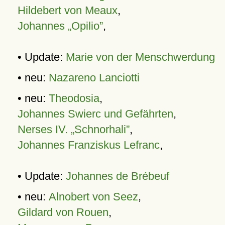
Hildebert von Meaux
,
Johannes „Opilio”
,
• Update:
Marie von der Menschwerdung
• neu:
Nazareno Lanciotti
• neu:
Theodosia
,
Johannes Swierc und Gefährten
,
Nerses IV. „Schnorhali”
,
Johannes Franziskus Lefranc
,
• Update:
Johannes de Brébeuf
• neu:
Alnobert von Seez
,
Gildard von Rouen
,