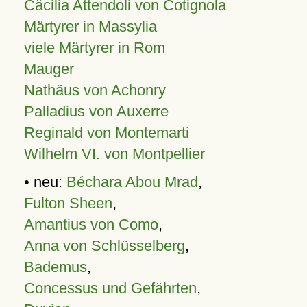
Cäcilia Attendoli von Cotignola
Märtyrer in Massylia
viele Märtyrer in Rom
Mauger
Nathäus von Achonry
Palladius von Auxerre
Reginald von Montemarti
Wilhelm VI. von Montpellier
• neu:
Béchara Abou Mrad
,
Fulton Sheen
,
Amantius von Como
,
Anna von Schlüsselberg
,
Bademus
,
Concessus und Gefährten
,