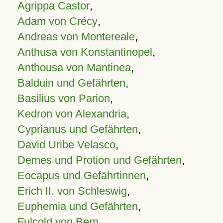
Agrippa Castor
,
Adam von Crécy
,
Andreas von Montereale
,
Anthusa von Konstantinopel
,
Anthousa von Mantinea
,
Balduin und Gefährten
,
Basilius von Parion
,
Kedron von Alexandria
,
Cyprianus und Gefährten
,
David Uribe Velasco
,
Demes und Protion und Gefährten
,
Eocapus und Gefährtinnen
,
Erich II. von Schleswig
,
Euphemia und Gefährten
,
Fulcold von Bern
,