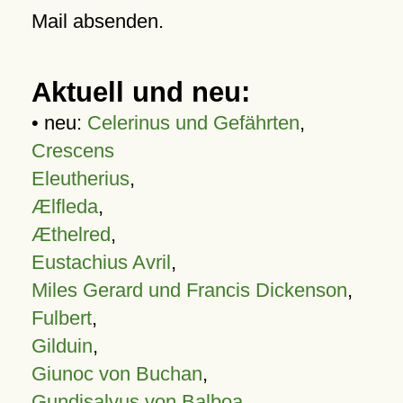
Mail absenden.
Aktuell und neu:
• neu:
Celerinus und Gefährten
,
Crescens
Eleutherius
,
Ælfleda
,
Æthelred
,
Eustachius Avril
,
Miles Gerard und Francis Dickenson
,
Fulbert
,
Gilduin
,
Giunoc von Buchan
,
Gundisalvus von Balboa
,