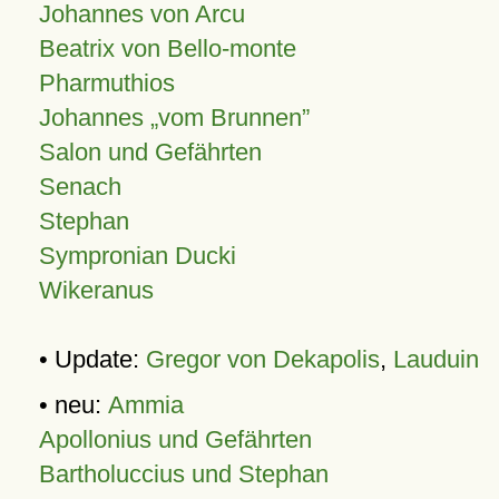
Johannes von Arcu
Beatrix von Bello-monte
Pharmuthios
Johannes
vom Brunnen
Salon und Gefährten
Senach
Stephan
Sympronian Ducki
Wikeranus
• Update:
Gregor von Dekapolis
,
Lauduin
• neu:
Ammia
Apollonius und Gefährten
Bartholuccius und Stephan