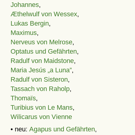
Johannes
,
Æthelwulf von Wessex
,
Lukas Bergin
,
Maximus
,
Nerveus von Melrose
,
Optatus und Gefährten
,
Radulf von Maidstone
,
Maria Jesús „a Luna”
,
Radulf von Sisteron
,
Tassach von Raholp
,
Thomaïs
,
Turibius von Le Mans
,
Wilicarus von Vienne
• neu:
Agapus und Gefährten
,