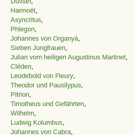
Duvian
,
Harmoët
,
Asyncritus
,
Phlegon
,
Johannes von Organyà
,
Sieben Jungfrauen
,
Julian vom heiligen Augustinus Martinet
,
Cléden
,
Leodebold von Fleury
,
Theodor und Pausilypus
,
Pitrion
,
Timotheus und Gefährten
,
Wilhelm
,
Ludwig Kolumbus
,
Johannes von Cabra
,