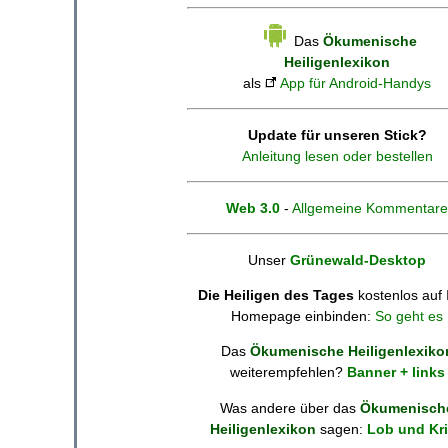
Das
Ökumenische
Heiligenlexikon
als
App für Android-Handys
Update für unseren Stick?
Anleitung lesen oder bestellen
Web 3.0
-
Allgemeine Kommentare
Unser
Grünewald-Desktop
Die Heiligen des Tages
kostenlos auf 
Homepage einbinden:
So geht es
Das
Ökumenische Heiligenlexiko
weiterempfehlen?
Banner + links
Was andere über das
Ökumenisch
Heiligenlexikon
sagen:
Lob und Kri