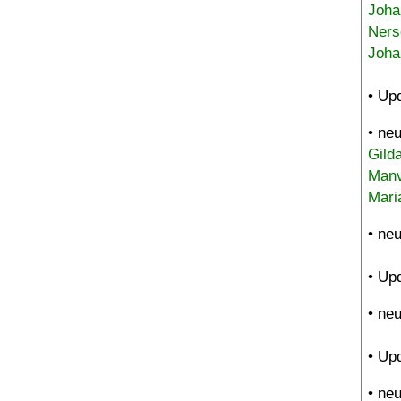
Joha
Ners
Joha
• Up
• ne
Gild
Manv
Mari
• ne
• Up
• ne
• Up
• ne