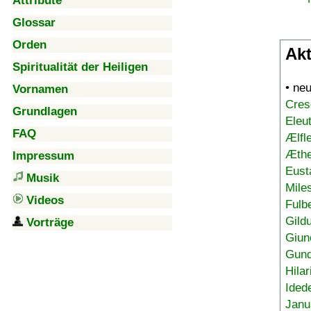
Attribute
Glossar
Orden
Akt
Spiritualität der Heiligen
• ne
Vornamen
Cres
Grundlagen
Eleu
FAQ
Ælfl
Æthe
Impressum
Eust
Musik
Mile
Videos
Fulb
Gild
Vorträge
Giun
Gund
Hilar
Ided
Janu