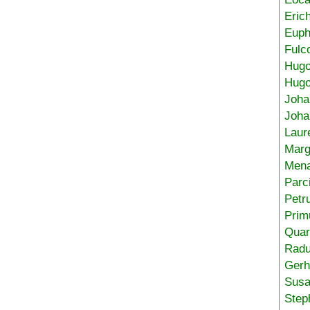
Eric
Euph
Fulc
Hug
Hugo
Joha
Joha
Laur
Marg
Mena
Parc
Petr
Prim
Quar
Radu
Gerh
Sus
Step