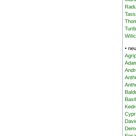
Radu
Tass
Tho
Turi
Wili
• ne
Agri
Adam
Andr
Anth
Anth
Bald
Basi
Kedr
Cypr
Davi
Deme
Eoca