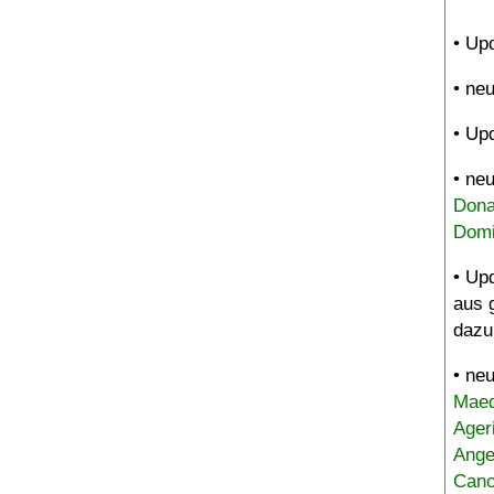
• Up
• ne
• Up
• ne
Dona
Domi
• Up
aus 
dazu
• ne
Maed
Ager
Ange
Canc