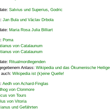
date:
Salvius und Superius
,
Godric
u:
Jan Bula und Václav Drbola
date:
Maria Rosa Julia Billiart
u:
Poma
tianus von Catalaunum
tianus von Catalaunum
date:
Ritualmordlegenden
gegebenem Anlass:
Wikipedia und das Ökumenische Heilige
 auch:
Wikipedia ist (k)eine Quelle!
u:
Aedh von Achard-Finglas
hog von Clonmore
icus von Tours
lus von Vitoria
ianus und Gefährten