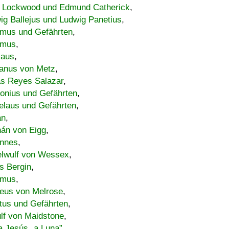
 Lockwood und Edmund Catherick
,
ig Ballejus und Ludwig Panetius
,
mus und Gefährten
,
imus
,
laus
,
nus von Metz
,
s Reyes Salazar
,
lonius und Gefährten
,
elaus und Gefährten
,
an
,
án von Eigg
,
nnes
,
lwulf von Wessex
,
s Bergin
,
imus
,
eus von Melrose
,
tus und Gefährten
,
lf von Maidstone
,
a Jesús „a Luna”
,