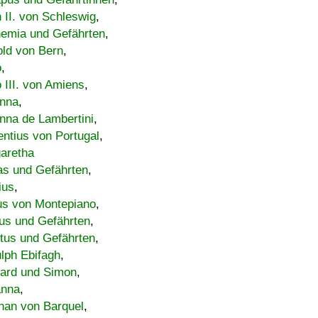
h II. von Schleswig
,
emia und Gefährten
,
old von Bern
,
o
,
 III. von Amiens
,
nna
,
nna de Lambertini
,
entius von Portugal
,
aretha
s und Gefährten
,
ius
,
us von Montepiano
,
us und Gefährten
,
tus und Gefährten
,
lph Ebifagh
,
ard und Simon
,
anna
,
han von Barquel
,