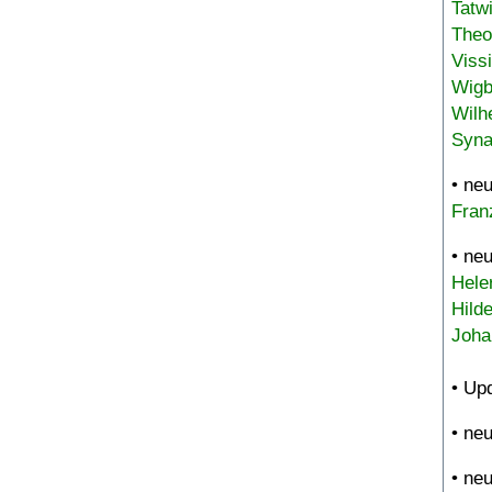
Tatw
Theo
Viss
Wigb
Wilh
Syna
• ne
Fran
• ne
Hele
Hild
Joha
• Up
• ne
• ne