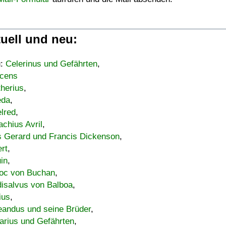
uell und neu:
u:
Celerinus und Gefährten
,
cens
therius
,
eda
,
lred
,
achius Avril
,
s Gerard und Francis Dickenson
,
ert
,
uin
,
oc von Buchan
,
isalvus von Balboa
,
ius
,
eandus und seine Brüder
,
arius und Gefährten
,