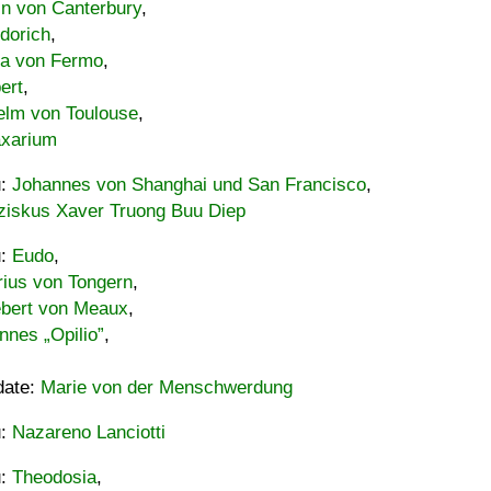
in von Canterbury
,
dorich
,
ia von Fermo
,
ert
,
elm von Toulouse
,
xarium
u:
Johannes von Shanghai und San Francisco
,
ziskus Xaver Truong Buu Diep
u:
Eudo
,
rius von Tongern
,
ebert von Meaux
,
nnes „Opilio”
,
date:
Marie von der Menschwerdung
u:
Nazareno Lanciotti
u:
Theodosia
,