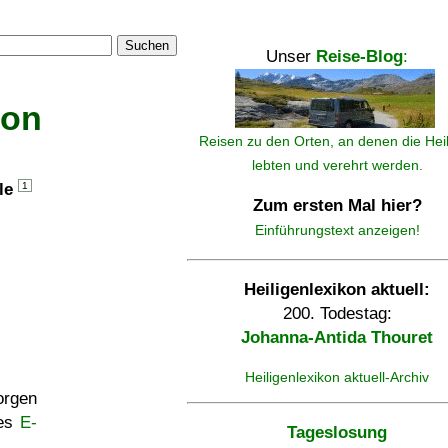
Suchen
Unser
Reise-Blog
:
kon
Reisen zu den Orten, an denen die Hei
lebten und verehrt werden.
lle
1
Zum ersten Mal hier?
Einführungstext anzeigen!
Heiligenlexikon aktuell:
200. Todestag:
Johanna-Antida Thouret
Heiligenlexikon aktuell-Archiv
rgen
ses
E-
Tageslosung