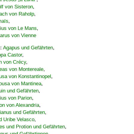
lf von Sisteron
,
ach von Raholp
,
maïs
,
bius von Le Mans
,
carus von Vienne
u:
Agapus und Gefährten
,
ppa Castor
,
 von Crécy
,
eas von Montereale
,
usa von Konstantinopel
,
ousa von Mantinea
,
uin und Gefährten
,
lius von Parion
,
on von Alexandria
,
ianus und Gefährten
,
d Uribe Velasco
,
s und Protion und Gefährten
,
pus und Gefährtinnen
,