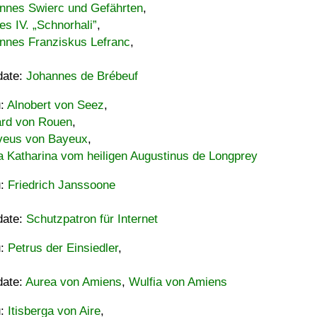
nnes Swierc und Gefährten
,
es IV. „Schnorhali”
,
nnes Franziskus Lefranc
,
date:
Johannes de Brébeuf
u:
Alnobert von Seez
,
ard von Rouen
,
eus von Bayeux
,
a Katharina vom heiligen Augustinus de Longprey
u:
Friedrich Janssoone
date:
Schutzpatron für Internet
u:
Petrus der Einsiedler
,
date:
Aurea von Amiens
,
Wulfia von Amiens
u:
Itisberga von Aire
,