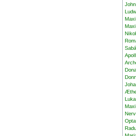
John
Ludw
Maxi
Max
Niko
Roma
Sabá
Apol
Arch
Don
Donn
Joha
Æthe
Luka
Max
Nerv
Opta
Radu
Mari