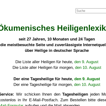
Ökumenisches Heiligenlexi
seit
27 Jahren, 10 Monaten und 24 Tagen
die meistbesuchte Seite und zuverlässigste Internetque
über Heilige in deutscher Sprache
Die Liste aller Heiligen für heute,
den 9. August
Die Liste aller Heiligen für morgen,
den 10. August
Der eine Tagesheilige für heute
, den 9. August
Der eine Tagesheilige für morgen
, den 10. August
Service:
Wir schicken Ihnen den
Tagesheiligen
jeden Mo
kostenlos in Ihr E-Mail-Postfach. Zum Bestellen bitte die
Mail-Formular
aufrufen und die Mail absenden.