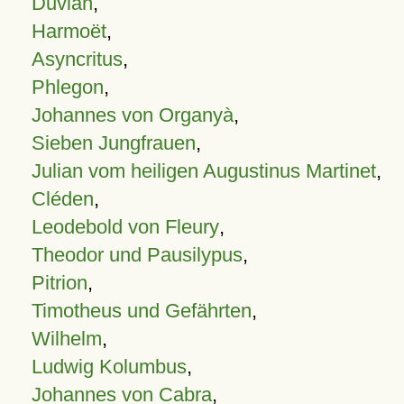
Duvian
,
Harmoët
,
Asyncritus
,
Phlegon
,
Johannes von Organyà
,
Sieben Jungfrauen
,
Julian vom heiligen Augustinus Martinet
,
Cléden
,
Leodebold von Fleury
,
Theodor und Pausilypus
,
Pitrion
,
Timotheus und Gefährten
,
Wilhelm
,
Ludwig Kolumbus
,
Johannes von Cabra
,