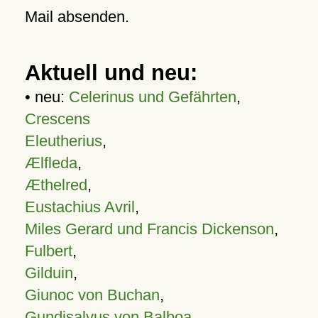
Mail absenden.
Aktuell und neu:
• neu:
Celerinus und Gefährten
,
Crescens
Eleutherius
,
Ælfleda
,
Æthelred
,
Eustachius Avril
,
Miles Gerard und Francis Dickenson
,
Fulbert
,
Gilduin
,
Giunoc von Buchan
,
Gundisalvus von Balboa
,