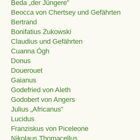
Beda „der Jüngere”
Beocca von Chertsey und Gefährten
Bertrand
Bonifatius Żukowski
Claudius und Gefährten
Cuanna Ógh
Donus
Douerouet
Gaianus
Godefried von Aleth
Godobert von Angers
Julius
Africanus
Lucidus
Franziskus von Piceleone
Nikolaus Thomacellus