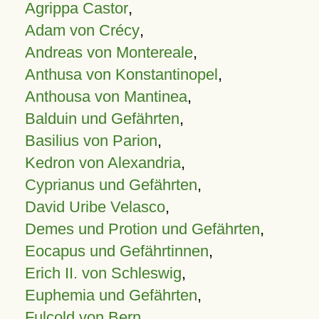
Agrippa Castor
,
Adam von Crécy
,
Andreas von Montereale
,
Anthusa von Konstantinopel
,
Anthousa von Mantinea
,
Balduin und Gefährten
,
Basilius von Parion
,
Kedron von Alexandria
,
Cyprianus und Gefährten
,
David Uribe Velasco
,
Demes und Protion und Gefährten
,
Eocapus und Gefährtinnen
,
Erich II. von Schleswig
,
Euphemia und Gefährten
,
Fulcold von Bern
,