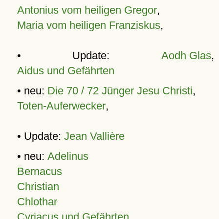
Antonius vom heiligen Gregor
,
Maria vom heiligen Franziskus
,
• Update:
Aodh Glas
,
Aidus und Gefährten
• neu:
Die 70 / 72 Jünger Jesu Christi
,
Toten-Auferwecker
,
• Update:
Jean Vallière
• neu:
Adelinus
Bernacus
Christian
Chlothar
Cyriacus und Gefährten