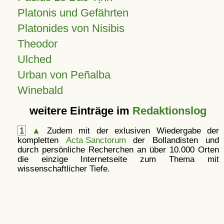
Platonis und Gefährten
Platonides von Nisibis
Theodor
Ulched
Urban von Peñalba
Winebald
weitere Einträge im
Redaktionslog
1
▲
Zudem mit der exlusiven Wiedergabe der
kompletten
Acta Sanctorum
der Bollandisten und
durch persönliche Recherchen an über 10.000 Orten
die einzige Internetseite zum Thema mit
wissenschaftlicher Tiefe.