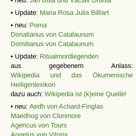
• neu:
Jan Bula und Václav Drbola
• Update:
Maria Rosa Julia Billiart
• neu:
Poma
Donatianus von Catalaunum
Domitianus von Catalaunum
• Update:
Ritualmordlegenden
aus gegebenem Anlass:
Wikipedia und das Ökumenische
Heiligenlexikon
dazu auch:
Wikipedia ist (k)eine Quelle!
• neu:
Aedh von Achard-Finglas
Maedhog von Clonmore
Agericus von Tours
Angelus von Vitoria