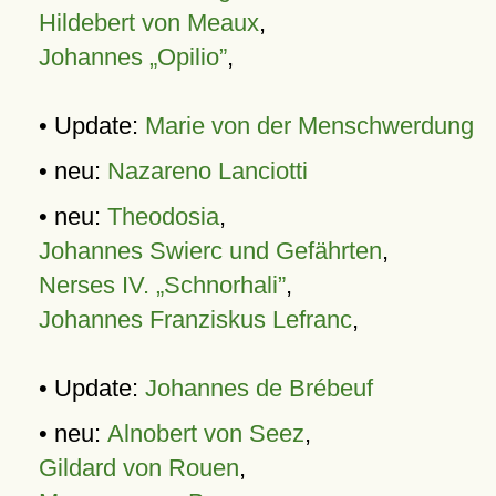
Hildebert von Meaux
,
Johannes „Opilio”
,
• Update:
Marie von der Menschwerdung
• neu:
Nazareno Lanciotti
• neu:
Theodosia
,
Johannes Swierc und Gefährten
,
Nerses IV. „Schnorhali”
,
Johannes Franziskus Lefranc
,
• Update:
Johannes de Brébeuf
• neu:
Alnobert von Seez
,
Gildard von Rouen
,