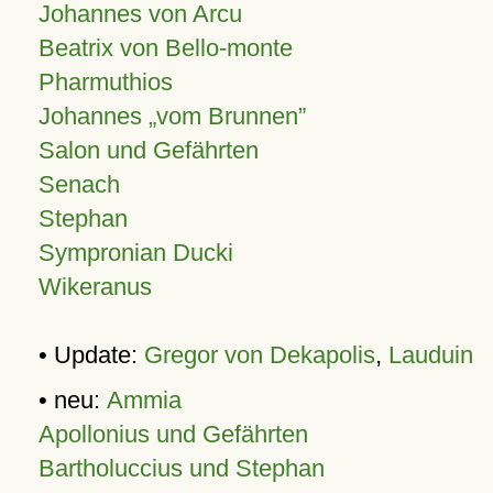
Johannes von Arcu
Beatrix von Bello-monte
Pharmuthios
Johannes
vom Brunnen
Salon und Gefährten
Senach
Stephan
Sympronian Ducki
Wikeranus
• Update:
Gregor von Dekapolis
,
Lauduin
• neu:
Ammia
Apollonius und Gefährten
Bartholuccius und Stephan