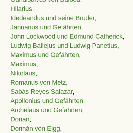
Hilarius
,
Idedeandus und seine Brüder
,
Januarius und Gefährten
,
John Lockwood und Edmund Catherick
,
Ludwig Ballejus und Ludwig Panetius
,
Maximus und Gefährten
,
Maximus
,
Nikolaus
,
Romanus von Metz
,
Sabás Reyes Salazar
,
Apollonius und Gefährten
,
Archelaus und Gefährten
,
Donan
,
Donnán von Eigg
,