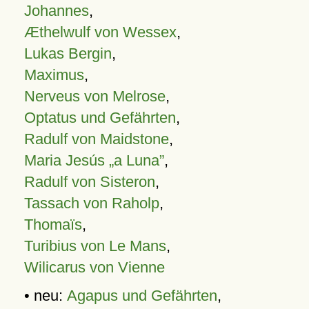
Johannes
,
Æthelwulf von Wessex
,
Lukas Bergin
,
Maximus
,
Nerveus von Melrose
,
Optatus und Gefährten
,
Radulf von Maidstone
,
Maria Jesús „a Luna”
,
Radulf von Sisteron
,
Tassach von Raholp
,
Thomaïs
,
Turibius von Le Mans
,
Wilicarus von Vienne
• neu:
Agapus und Gefährten
,