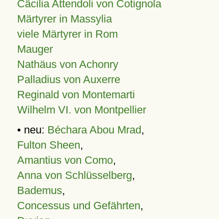
Cäcilia Attendoli von Cotignola
Märtyrer in Massylia
viele Märtyrer in Rom
Mauger
Nathäus von Achonry
Palladius von Auxerre
Reginald von Montemarti
Wilhelm VI. von Montpellier
• neu:
Béchara Abou Mrad
,
Fulton Sheen
,
Amantius von Como
,
Anna von Schlüsselberg
,
Bademus
,
Concessus und Gefährten
,