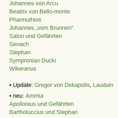
Johannes von Arcu
Beatrix von Bello-monte
Pharmuthios
Johannes
vom Brunnen
Salon und Gefährten
Senach
Stephan
Sympronian Ducki
Wikeranus
• Update:
Gregor von Dekapolis
,
Lauduin
• neu:
Ammia
Apollonius und Gefährten
Bartholuccius und Stephan