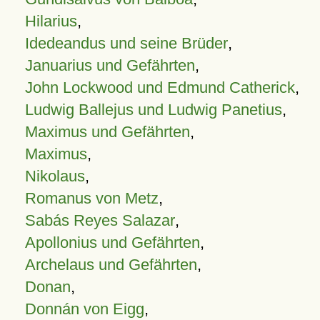
Hilarius
,
Idedeandus und seine Brüder
,
Januarius und Gefährten
,
John Lockwood und Edmund Catherick
,
Ludwig Ballejus und Ludwig Panetius
,
Maximus und Gefährten
,
Maximus
,
Nikolaus
,
Romanus von Metz
,
Sabás Reyes Salazar
,
Apollonius und Gefährten
,
Archelaus und Gefährten
,
Donan
,
Donnán von Eigg
,