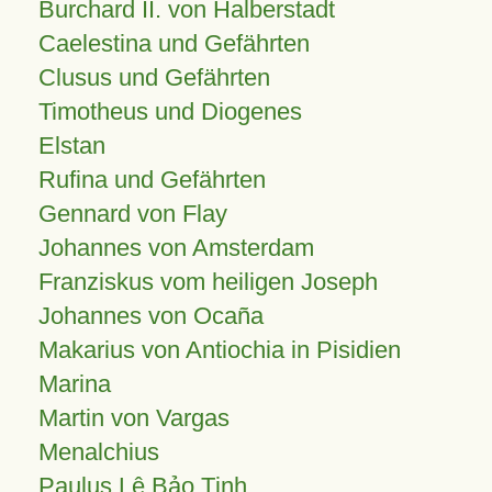
Burchard II. von Halberstadt
Caelestina und Gefährten
Clusus und Gefährten
Timotheus und Diogenes
Elstan
Rufina und Gefährten
Gennard von Flay
Johannes von Amsterdam
Franziskus vom heiligen Joseph
Johannes von Ocaña
Makarius von Antiochia in Pisidien
Marina
Martin von Vargas
Menalchius
Paulus Lê Bảo Tịnh