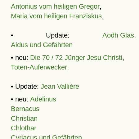
Antonius vom heiligen Gregor
,
Maria vom heiligen Franziskus
,
• Update:
Aodh Glas
,
Aidus und Gefährten
• neu:
Die 70 / 72 Jünger Jesu Christi
,
Toten-Auferwecker
,
• Update:
Jean Vallière
• neu:
Adelinus
Bernacus
Christian
Chlothar
Cyriacus und Gefährten