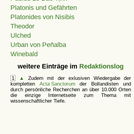
Platonis und Gefährten
Platonides von Nisibis
Theodor
Ulched
Urban von Peñalba
Winebald
weitere Einträge im
Redaktionslog
1
▲
Zudem mit der exlusiven Wiedergabe der
kompletten
Acta Sanctorum
der Bollandisten und
durch persönliche Recherchen an über 10.000 Orten
die einzige Internetseite zum Thema mit
wissenschaftlicher Tiefe.