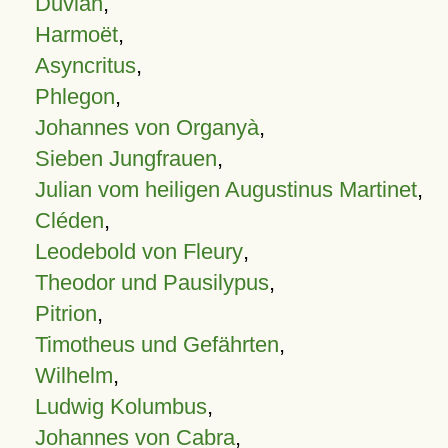
Duvian
,
Harmoët
,
Asyncritus
,
Phlegon
,
Johannes von Organyà
,
Sieben Jungfrauen
,
Julian vom heiligen Augustinus Martinet
,
Cléden
,
Leodebold von Fleury
,
Theodor und Pausilypus
,
Pitrion
,
Timotheus und Gefährten
,
Wilhelm
,
Ludwig Kolumbus
,
Johannes von Cabra
,