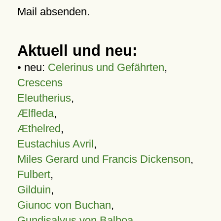
Mail absenden.
Aktuell und neu:
• neu:
Celerinus und Gefährten
,
Crescens
Eleutherius
,
Ælfleda
,
Æthelred
,
Eustachius Avril
,
Miles Gerard und Francis Dickenson
,
Fulbert
,
Gilduin
,
Giunoc von Buchan
,
Gundisalvus von Balboa
,