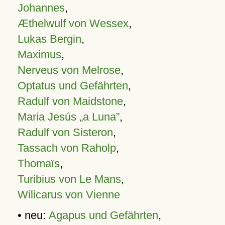
Johannes
,
Æthelwulf von Wessex
,
Lukas Bergin
,
Maximus
,
Nerveus von Melrose
,
Optatus und Gefährten
,
Radulf von Maidstone
,
Maria Jesús „a Luna”
,
Radulf von Sisteron
,
Tassach von Raholp
,
Thomaïs
,
Turibius von Le Mans
,
Wilicarus von Vienne
• neu:
Agapus und Gefährten
,