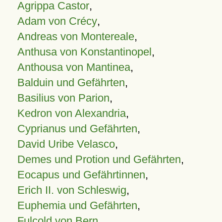
Agrippa Castor
,
Adam von Crécy
,
Andreas von Montereale
,
Anthusa von Konstantinopel
,
Anthousa von Mantinea
,
Balduin und Gefährten
,
Basilius von Parion
,
Kedron von Alexandria
,
Cyprianus und Gefährten
,
David Uribe Velasco
,
Demes und Protion und Gefährten
,
Eocapus und Gefährtinnen
,
Erich II. von Schleswig
,
Euphemia und Gefährten
,
Fulcold von Bern
,