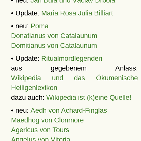
• neu:
Jan Bula und Václav Drbola
• Update:
Maria Rosa Julia Billiart
• neu:
Poma
Donatianus von Catalaunum
Domitianus von Catalaunum
• Update:
Ritualmordlegenden
aus gegebenem Anlass:
Wikipedia und das Ökumenische
Heiligenlexikon
dazu auch:
Wikipedia ist (k)eine Quelle!
• neu:
Aedh von Achard-Finglas
Maedhog von Clonmore
Agericus von Tours
Angelus von Vitoria