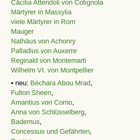
Cäcilia Attendoli von Cotignola
Märtyrer in Massylia
viele Märtyrer in Rom
Mauger
Nathäus von Achonry
Palladius von Auxerre
Reginald von Montemarti
Wilhelm VI. von Montpellier
• neu:
Béchara Abou Mrad
,
Fulton Sheen
,
Amantius von Como
,
Anna von Schlüsselberg
,
Bademus
,
Concessus und Gefährten
,