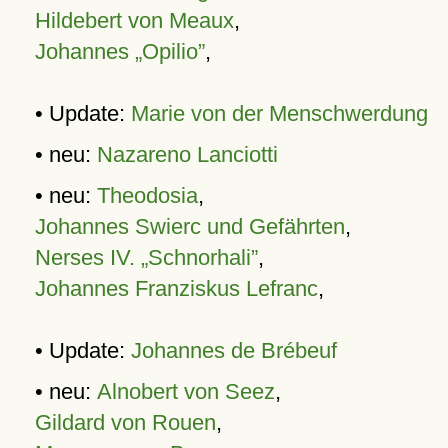
Hildebert von Meaux
,
Johannes „Opilio”
,
• Update:
Marie von der Menschwerdung
• neu:
Nazareno Lanciotti
• neu:
Theodosia
,
Johannes Swierc und Gefährten
,
Nerses IV. „Schnorhali”
,
Johannes Franziskus Lefranc
,
• Update:
Johannes de Brébeuf
• neu:
Alnobert von Seez
,
Gildard von Rouen
,