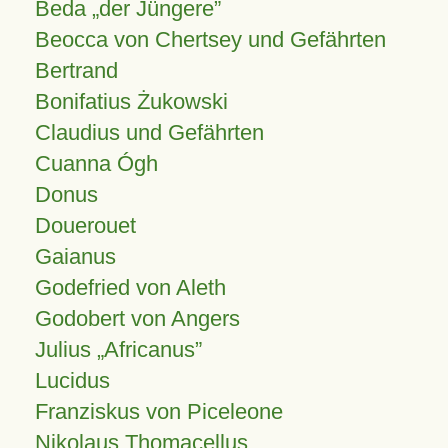
Beda „der Jüngere”
Beocca von Chertsey und Gefährten
Bertrand
Bonifatius Żukowski
Claudius und Gefährten
Cuanna Ógh
Donus
Douerouet
Gaianus
Godefried von Aleth
Godobert von Angers
Julius
Africanus
Lucidus
Franziskus von Piceleone
Nikolaus Thomacellus