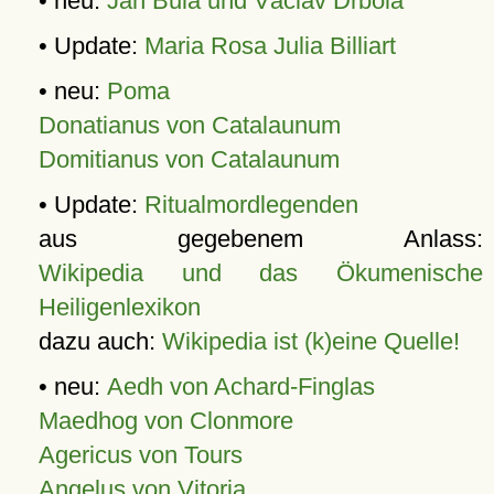
• neu:
Jan Bula und Václav Drbola
• Update:
Maria Rosa Julia Billiart
• neu:
Poma
Donatianus von Catalaunum
Domitianus von Catalaunum
• Update:
Ritualmordlegenden
aus gegebenem Anlass:
Wikipedia und das Ökumenische
Heiligenlexikon
dazu auch:
Wikipedia ist (k)eine Quelle!
• neu:
Aedh von Achard-Finglas
Maedhog von Clonmore
Agericus von Tours
Angelus von Vitoria