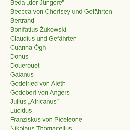
Beda „der Jüngere”
Beocca von Chertsey und Gefährten
Bertrand
Bonifatius Żukowski
Claudius und Gefährten
Cuanna Ógh
Donus
Douerouet
Gaianus
Godefried von Aleth
Godobert von Angers
Julius
Africanus
Lucidus
Franziskus von Piceleone
Nikolaus Thomacellus