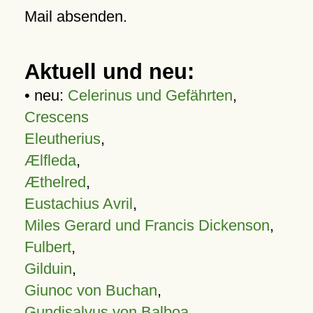
Mail absenden.
Aktuell und neu:
• neu:
Celerinus und Gefährten
,
Crescens
Eleutherius
,
Ælfleda
,
Æthelred
,
Eustachius Avril
,
Miles Gerard und Francis Dickenson
,
Fulbert
,
Gilduin
,
Giunoc von Buchan
,
Gundisalvus von Balboa
,