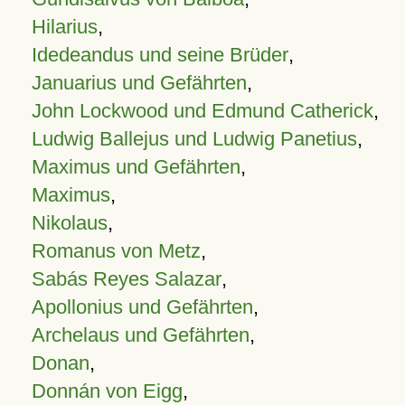
Hilarius
,
Idedeandus und seine Brüder
,
Januarius und Gefährten
,
John Lockwood und Edmund Catherick
,
Ludwig Ballejus und Ludwig Panetius
,
Maximus und Gefährten
,
Maximus
,
Nikolaus
,
Romanus von Metz
,
Sabás Reyes Salazar
,
Apollonius und Gefährten
,
Archelaus und Gefährten
,
Donan
,
Donnán von Eigg
,