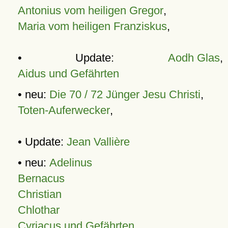
Antonius vom heiligen Gregor
,
Maria vom heiligen Franziskus
,
• Update:
Aodh Glas
,
Aidus und Gefährten
• neu:
Die 70 / 72 Jünger Jesu Christi
,
Toten-Auferwecker
,
• Update:
Jean Vallière
• neu:
Adelinus
Bernacus
Christian
Chlothar
Cyriacus und Gefährten