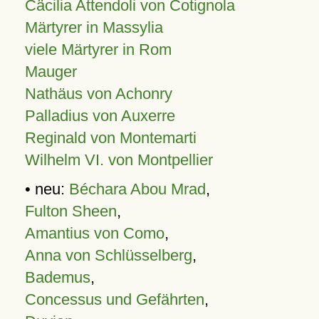
Cäcilia Attendoli von Cotignola
Märtyrer in Massylia
viele Märtyrer in Rom
Mauger
Nathäus von Achonry
Palladius von Auxerre
Reginald von Montemarti
Wilhelm VI. von Montpellier
• neu:
Béchara Abou Mrad
,
Fulton Sheen
,
Amantius von Como
,
Anna von Schlüsselberg
,
Bademus
,
Concessus und Gefährten
,