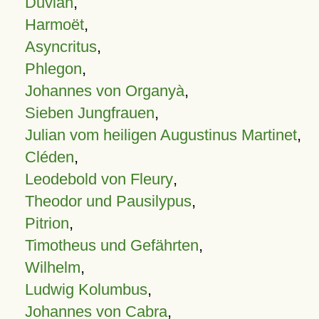
Duvian
,
Harmoët
,
Asyncritus
,
Phlegon
,
Johannes von Organyà
,
Sieben Jungfrauen
,
Julian vom heiligen Augustinus Martinet
,
Cléden
,
Leodebold von Fleury
,
Theodor und Pausilypus
,
Pitrion
,
Timotheus und Gefährten
,
Wilhelm
,
Ludwig Kolumbus
,
Johannes von Cabra
,