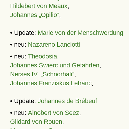
Hildebert von Meaux
,
Johannes „Opilio”
,
• Update:
Marie von der Menschwerdung
• neu:
Nazareno Lanciotti
• neu:
Theodosia
,
Johannes Swierc und Gefährten
,
Nerses IV. „Schnorhali”
,
Johannes Franziskus Lefranc
,
• Update:
Johannes de Brébeuf
• neu:
Alnobert von Seez
,
Gildard von Rouen
,