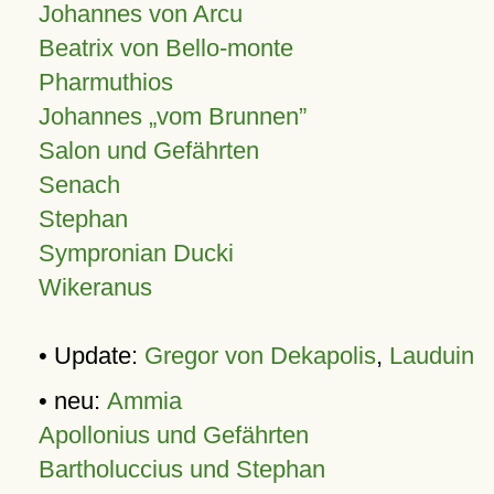
Johannes von Arcu
Beatrix von Bello-monte
Pharmuthios
Johannes
vom Brunnen
Salon und Gefährten
Senach
Stephan
Sympronian Ducki
Wikeranus
• Update:
Gregor von Dekapolis
,
Lauduin
• neu:
Ammia
Apollonius und Gefährten
Bartholuccius und Stephan