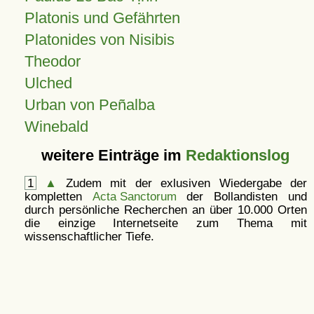
Platonis und Gefährten
Platonides von Nisibis
Theodor
Ulched
Urban von Peñalba
Winebald
weitere Einträge im
Redaktionslog
1
▲
Zudem mit der exlusiven Wiedergabe der
kompletten
Acta Sanctorum
der Bollandisten und
durch persönliche Recherchen an über 10.000 Orten
die einzige Internetseite zum Thema mit
wissenschaftlicher Tiefe.