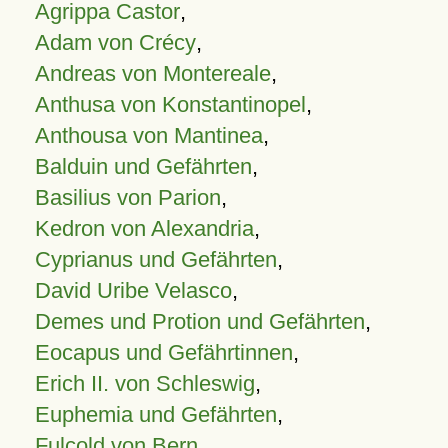
Agrippa Castor
,
Adam von Crécy
,
Andreas von Montereale
,
Anthusa von Konstantinopel
,
Anthousa von Mantinea
,
Balduin und Gefährten
,
Basilius von Parion
,
Kedron von Alexandria
,
Cyprianus und Gefährten
,
David Uribe Velasco
,
Demes und Protion und Gefährten
,
Eocapus und Gefährtinnen
,
Erich II. von Schleswig
,
Euphemia und Gefährten
,
Fulcold von Bern
,