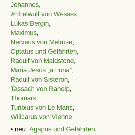
Johannes
,
Æthelwulf von Wessex
,
Lukas Bergin
,
Maximus
,
Nerveus von Melrose
,
Optatus und Gefährten
,
Radulf von Maidstone
,
Maria Jesús „a Luna”
,
Radulf von Sisteron
,
Tassach von Raholp
,
Thomaïs
,
Turibius von Le Mans
,
Wilicarus von Vienne
• neu:
Agapus und Gefährten
,