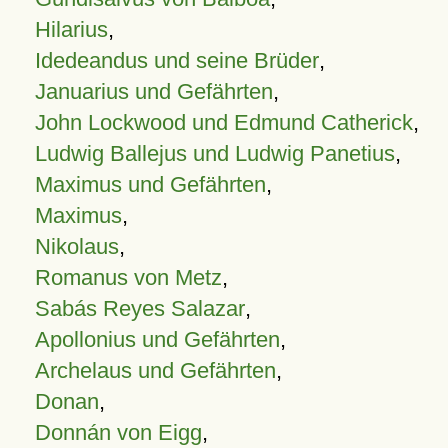
Hilarius
,
Idedeandus und seine Brüder
,
Januarius und Gefährten
,
John Lockwood und Edmund Catherick
,
Ludwig Ballejus und Ludwig Panetius
,
Maximus und Gefährten
,
Maximus
,
Nikolaus
,
Romanus von Metz
,
Sabás Reyes Salazar
,
Apollonius und Gefährten
,
Archelaus und Gefährten
,
Donan
,
Donnán von Eigg
,