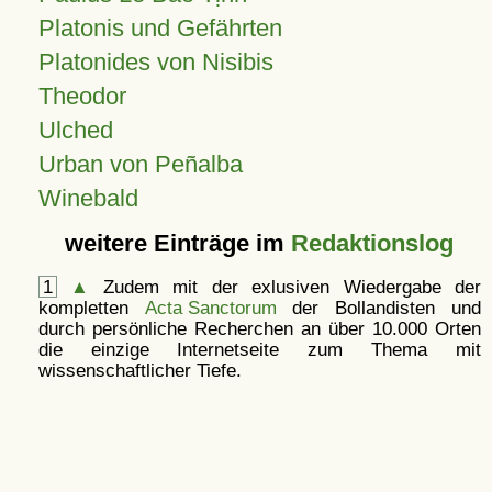
Platonis und Gefährten
Platonides von Nisibis
Theodor
Ulched
Urban von Peñalba
Winebald
weitere Einträge im
Redaktionslog
1
▲
Zudem mit der exlusiven Wiedergabe der
kompletten
Acta Sanctorum
der Bollandisten und
durch persönliche Recherchen an über 10.000 Orten
die einzige Internetseite zum Thema mit
wissenschaftlicher Tiefe.