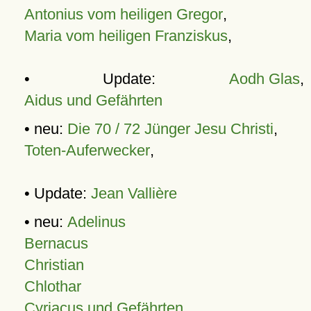
Antonius vom heiligen Gregor
,
Maria vom heiligen Franziskus
,
• Update:
Aodh Glas
,
Aidus und Gefährten
• neu:
Die 70 / 72 Jünger Jesu Christi
,
Toten-Auferwecker
,
• Update:
Jean Vallière
• neu:
Adelinus
Bernacus
Christian
Chlothar
Cyriacus und Gefährten