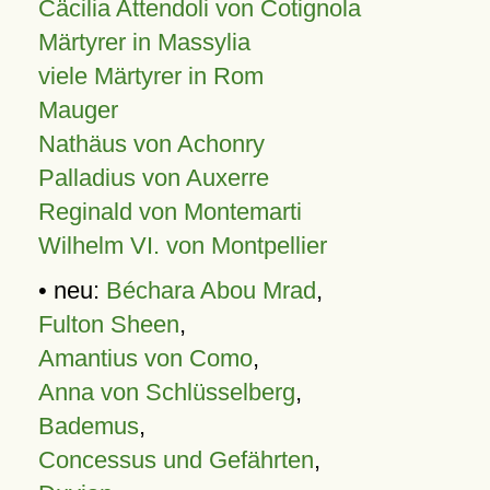
Cäcilia Attendoli von Cotignola
Märtyrer in Massylia
viele Märtyrer in Rom
Mauger
Nathäus von Achonry
Palladius von Auxerre
Reginald von Montemarti
Wilhelm VI. von Montpellier
• neu:
Béchara Abou Mrad
,
Fulton Sheen
,
Amantius von Como
,
Anna von Schlüsselberg
,
Bademus
,
Concessus und Gefährten
,