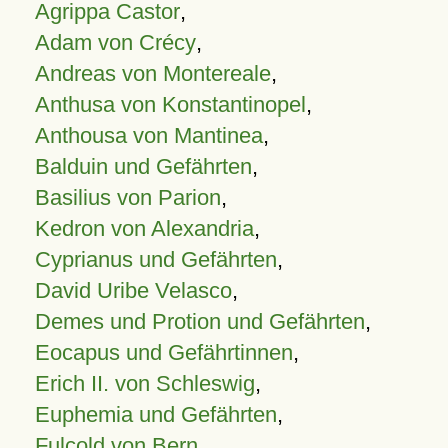
Agrippa Castor
,
Adam von Crécy
,
Andreas von Montereale
,
Anthusa von Konstantinopel
,
Anthousa von Mantinea
,
Balduin und Gefährten
,
Basilius von Parion
,
Kedron von Alexandria
,
Cyprianus und Gefährten
,
David Uribe Velasco
,
Demes und Protion und Gefährten
,
Eocapus und Gefährtinnen
,
Erich II. von Schleswig
,
Euphemia und Gefährten
,
Fulcold von Bern
,