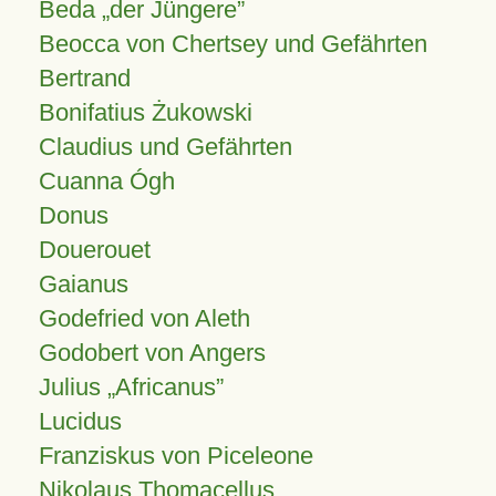
Beda „der Jüngere”
Beocca von Chertsey und Gefährten
Bertrand
Bonifatius Żukowski
Claudius und Gefährten
Cuanna Ógh
Donus
Douerouet
Gaianus
Godefried von Aleth
Godobert von Angers
Julius
Africanus
Lucidus
Franziskus von Piceleone
Nikolaus Thomacellus