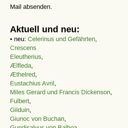
Mail absenden.
Aktuell und neu:
• neu:
Celerinus und Gefährten
,
Crescens
Eleutherius
,
Ælfleda
,
Æthelred
,
Eustachius Avril
,
Miles Gerard und Francis Dickenson
,
Fulbert
,
Gilduin
,
Giunoc von Buchan
,
Gundisalvus von Balboa
,