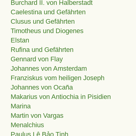
Burchard II. von Halberstadt
Caelestina und Gefährten
Clusus und Gefährten
Timotheus und Diogenes
Elstan
Rufina und Gefährten
Gennard von Flay
Johannes von Amsterdam
Franziskus vom heiligen Joseph
Johannes von Ocaña
Makarius von Antiochia in Pisidien
Marina
Martin von Vargas
Menalchius
Paulus Lê Bảo Tịnh