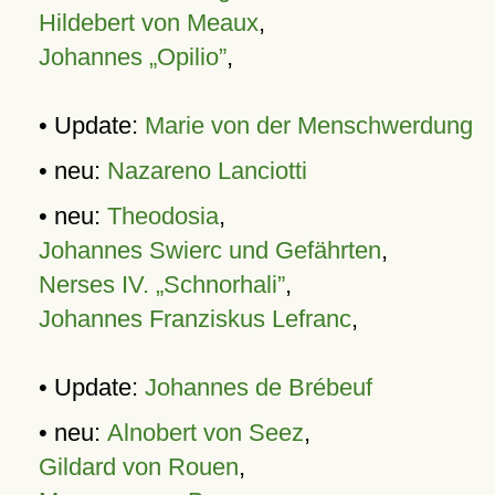
Hildebert von Meaux
,
Johannes „Opilio”
,
• Update:
Marie von der Menschwerdung
• neu:
Nazareno Lanciotti
• neu:
Theodosia
,
Johannes Swierc und Gefährten
,
Nerses IV. „Schnorhali”
,
Johannes Franziskus Lefranc
,
• Update:
Johannes de Brébeuf
• neu:
Alnobert von Seez
,
Gildard von Rouen
,