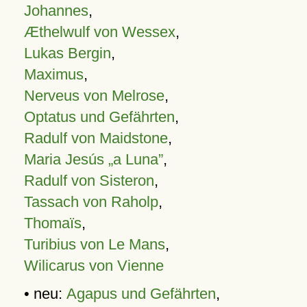
Johannes
,
Æthelwulf von Wessex
,
Lukas Bergin
,
Maximus
,
Nerveus von Melrose
,
Optatus und Gefährten
,
Radulf von Maidstone
,
Maria Jesús „a Luna”
,
Radulf von Sisteron
,
Tassach von Raholp
,
Thomaïs
,
Turibius von Le Mans
,
Wilicarus von Vienne
• neu:
Agapus und Gefährten
,