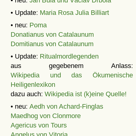
• neu:
Jan Bula und Václav Drbola
• Update:
Maria Rosa Julia Billiart
• neu:
Poma
Donatianus von Catalaunum
Domitianus von Catalaunum
• Update:
Ritualmordlegenden
aus gegebenem Anlass:
Wikipedia und das Ökumenische
Heiligenlexikon
dazu auch:
Wikipedia ist (k)eine Quelle!
• neu:
Aedh von Achard-Finglas
Maedhog von Clonmore
Agericus von Tours
Angelus von Vitoria