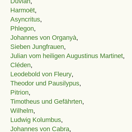
Duvian
,
Harmoët
,
Asyncritus
,
Phlegon
,
Johannes von Organyà
,
Sieben Jungfrauen
,
Julian vom heiligen Augustinus Martinet
,
Cléden
,
Leodebold von Fleury
,
Theodor und Pausilypus
,
Pitrion
,
Timotheus und Gefährten
,
Wilhelm
,
Ludwig Kolumbus
,
Johannes von Cabra
,