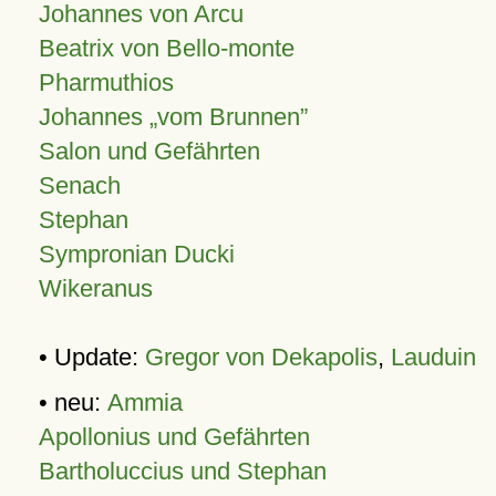
Johannes von Arcu
Beatrix von Bello-monte
Pharmuthios
Johannes
vom Brunnen
Salon und Gefährten
Senach
Stephan
Sympronian Ducki
Wikeranus
• Update:
Gregor von Dekapolis
,
Lauduin
• neu:
Ammia
Apollonius und Gefährten
Bartholuccius und Stephan