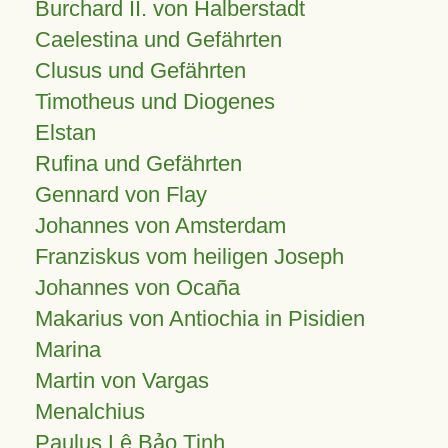
Burchard II. von Halberstadt
Caelestina und Gefährten
Clusus und Gefährten
Timotheus und Diogenes
Elstan
Rufina und Gefährten
Gennard von Flay
Johannes von Amsterdam
Franziskus vom heiligen Joseph
Johannes von Ocaña
Makarius von Antiochia in Pisidien
Marina
Martin von Vargas
Menalchius
Paulus Lê Bảo Tịnh