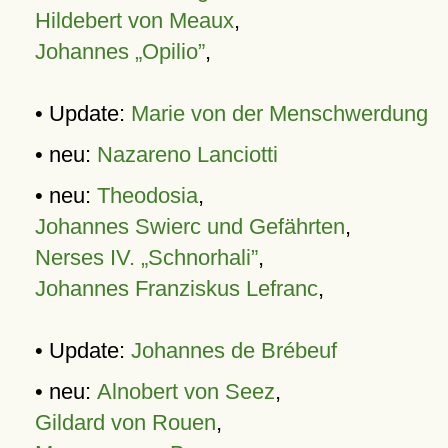
Hildebert von Meaux
,
Johannes „Opilio”
,
• Update:
Marie von der Menschwerdung
• neu:
Nazareno Lanciotti
• neu:
Theodosia
,
Johannes Swierc und Gefährten
,
Nerses IV. „Schnorhali”
,
Johannes Franziskus Lefranc
,
• Update:
Johannes de Brébeuf
• neu:
Alnobert von Seez
,
Gildard von Rouen
,