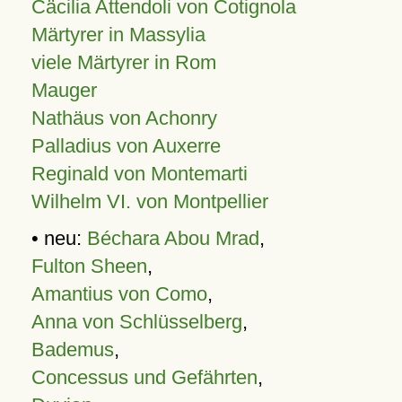
Cäcilia Attendoli von Cotignola
Märtyrer in Massylia
viele Märtyrer in Rom
Mauger
Nathäus von Achonry
Palladius von Auxerre
Reginald von Montemarti
Wilhelm VI. von Montpellier
• neu:
Béchara Abou Mrad
,
Fulton Sheen
,
Amantius von Como
,
Anna von Schlüsselberg
,
Bademus
,
Concessus und Gefährten
,