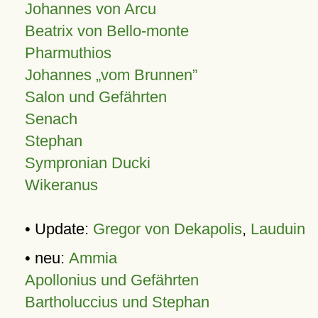
Johannes von Arcu
Beatrix von Bello-monte
Pharmuthios
Johannes
vom Brunnen
Salon und Gefährten
Senach
Stephan
Sympronian Ducki
Wikeranus
• Update:
Gregor von Dekapolis
,
Lauduin
• neu:
Ammia
Apollonius und Gefährten
Bartholuccius und Stephan