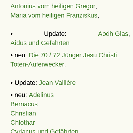
Antonius vom heiligen Gregor
,
Maria vom heiligen Franziskus
,
• Update:
Aodh Glas
,
Aidus und Gefährten
• neu:
Die 70 / 72 Jünger Jesu Christi
,
Toten-Auferwecker
,
• Update:
Jean Vallière
• neu:
Adelinus
Bernacus
Christian
Chlothar
Cyriacus und Gefährten