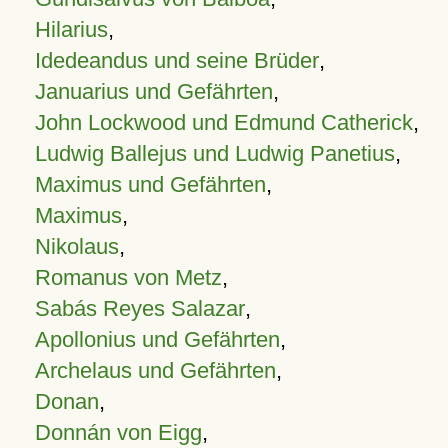
Hilarius
,
Idedeandus und seine Brüder
,
Januarius und Gefährten
,
John Lockwood und Edmund Catherick
,
Ludwig Ballejus und Ludwig Panetius
,
Maximus und Gefährten
,
Maximus
,
Nikolaus
,
Romanus von Metz
,
Sabás Reyes Salazar
,
Apollonius und Gefährten
,
Archelaus und Gefährten
,
Donan
,
Donnán von Eigg
,