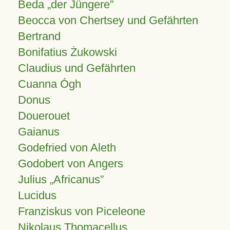
Beda „der Jüngere”
Beocca von Chertsey und Gefährten
Bertrand
Bonifatius Żukowski
Claudius und Gefährten
Cuanna Ógh
Donus
Douerouet
Gaianus
Godefried von Aleth
Godobert von Angers
Julius
Africanus
Lucidus
Franziskus von Piceleone
Nikolaus Thomacellus