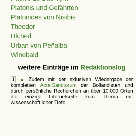
Platonis und Gefährten
Platonides von Nisibis
Theodor
Ulched
Urban von Peñalba
Winebald
weitere Einträge im
Redaktionslog
1
▲
Zudem mit der exlusiven Wiedergabe der
kompletten
Acta Sanctorum
der Bollandisten und
durch persönliche Recherchen an über 10.000 Orten
die einzige Internetseite zum Thema mit
wissenschaftlicher Tiefe.