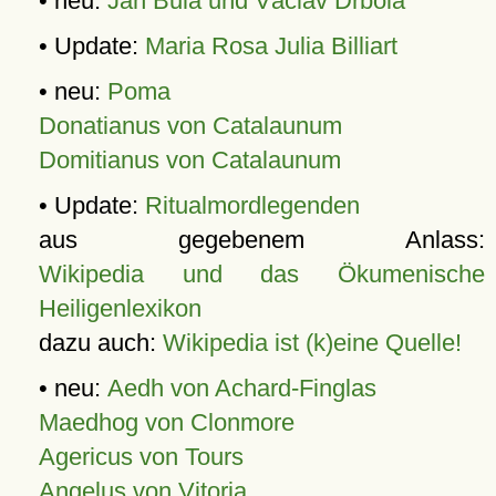
• neu:
Jan Bula und Václav Drbola
• Update:
Maria Rosa Julia Billiart
• neu:
Poma
Donatianus von Catalaunum
Domitianus von Catalaunum
• Update:
Ritualmordlegenden
aus gegebenem Anlass:
Wikipedia und das Ökumenische
Heiligenlexikon
dazu auch:
Wikipedia ist (k)eine Quelle!
• neu:
Aedh von Achard-Finglas
Maedhog von Clonmore
Agericus von Tours
Angelus von Vitoria