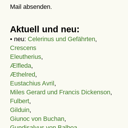
Mail absenden.
Aktuell und neu:
• neu:
Celerinus und Gefährten
,
Crescens
Eleutherius
,
Ælfleda
,
Æthelred
,
Eustachius Avril
,
Miles Gerard und Francis Dickenson
,
Fulbert
,
Gilduin
,
Giunoc von Buchan
,
Gundisalvus von Balboa
,