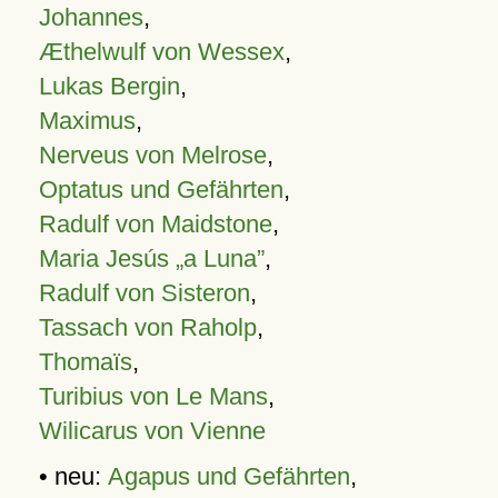
Johannes
,
Æthelwulf von Wessex
,
Lukas Bergin
,
Maximus
,
Nerveus von Melrose
,
Optatus und Gefährten
,
Radulf von Maidstone
,
Maria Jesús „a Luna”
,
Radulf von Sisteron
,
Tassach von Raholp
,
Thomaïs
,
Turibius von Le Mans
,
Wilicarus von Vienne
• neu:
Agapus und Gefährten
,