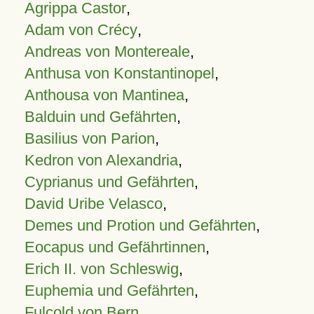
Agrippa Castor
,
Adam von Crécy
,
Andreas von Montereale
,
Anthusa von Konstantinopel
,
Anthousa von Mantinea
,
Balduin und Gefährten
,
Basilius von Parion
,
Kedron von Alexandria
,
Cyprianus und Gefährten
,
David Uribe Velasco
,
Demes und Protion und Gefährten
,
Eocapus und Gefährtinnen
,
Erich II. von Schleswig
,
Euphemia und Gefährten
,
Fulcold von Bern
,