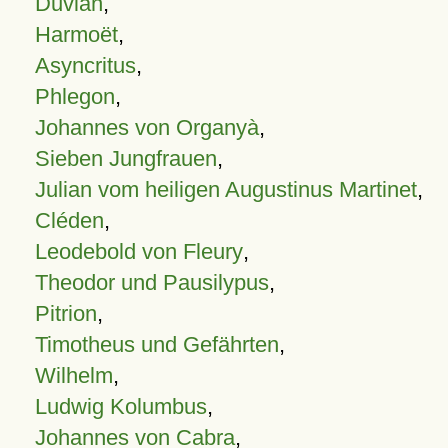
Duvian
,
Harmoët
,
Asyncritus
,
Phlegon
,
Johannes von Organyà
,
Sieben Jungfrauen
,
Julian vom heiligen Augustinus Martinet
,
Cléden
,
Leodebold von Fleury
,
Theodor und Pausilypus
,
Pitrion
,
Timotheus und Gefährten
,
Wilhelm
,
Ludwig Kolumbus
,
Johannes von Cabra
,