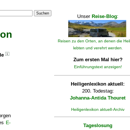
Suchen
Unser
Reise-Blog
:
kon
Reisen zu den Orten, an denen die Hei
lebten und verehrt werden.
lle
1
Zum ersten Mal hier?
Einführungstext anzeigen!
Heiligenlexikon aktuell:
200. Todestag:
Johanna-Antida Thouret
Heiligenlexikon aktuell-Archiv
rgen
ses
E-
Tageslosung