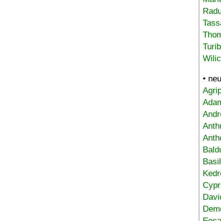
Radu
Tass
Tho
Turi
Wili
• ne
Agri
Adam
Andr
Anth
Anth
Bald
Basi
Kedr
Cypr
Davi
Deme
Eoca