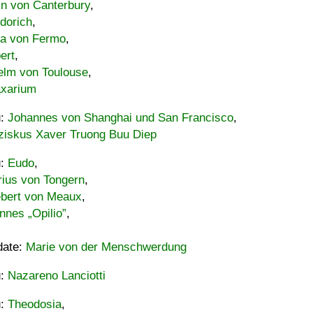
in von Canterbury
,
dorich
,
ia von Fermo
,
ert
,
elm von Toulouse
,
xarium
u:
Johannes von Shanghai und San Francisco
,
ziskus Xaver Truong Buu Diep
u:
Eudo
,
rius von Tongern
,
ebert von Meaux
,
nnes „Opilio”
,
date:
Marie von der Menschwerdung
u:
Nazareno Lanciotti
u:
Theodosia
,