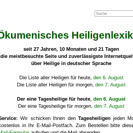
Ökumenisches Heiligenlexi
seit
27 Jahren, 10 Monaten und 21 Tagen
die meistbesuchte Seite und zuverlässigste Internetque
über Heilige in deutscher Sprache
Die Liste aller Heiligen für heute,
den 6. August
Die Liste aller Heiligen für morgen,
den 7. August
Der eine Tagesheilige für heute
, den 6. August
Der eine Tagesheilige für morgen
, den 7. August
Service:
Wir schicken Ihnen den
Tagesheiligen
jeden Mo
kostenlos in Ihr E-Mail-Postfach. Zum Bestellen bitte die
Mail-Formular
aufrufen und die Mail absenden.