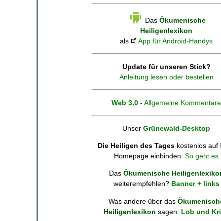
Das
Ökumenische
Heiligenlexikon
als
App für Android-Handys
Update für unseren Stick?
Anleitung lesen oder bestellen
Web 3.0
-
Allgemeine Kommentare
Unser
Grünewald-Desktop
Die Heiligen des Tages
kostenlos auf 
Homepage einbinden:
So geht es
Das
Ökumenische Heiligenlexiko
weiterempfehlen?
Banner + links
Was andere über das
Ökumenisch
Heiligenlexikon
sagen:
Lob und Kri