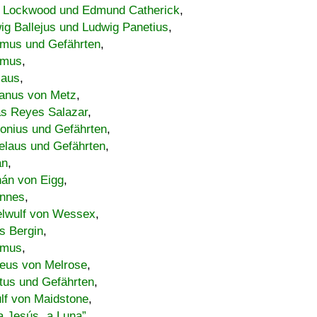
 Lockwood und Edmund Catherick
,
ig Ballejus und Ludwig Panetius
,
mus und Gefährten
,
imus
,
laus
,
nus von Metz
,
s Reyes Salazar
,
lonius und Gefährten
,
elaus und Gefährten
,
an
,
án von Eigg
,
nnes
,
lwulf von Wessex
,
s Bergin
,
imus
,
eus von Melrose
,
tus und Gefährten
,
lf von Maidstone
,
a Jesús „a Luna”
,