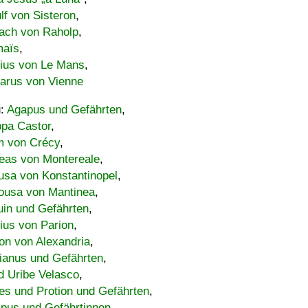
lf von Sisteron
,
ach von Raholp
,
maïs
,
bius von Le Mans
,
carus von Vienne
u:
Agapus und Gefährten
,
ppa Castor
,
 von Crécy
,
eas von Montereale
,
usa von Konstantinopel
,
ousa von Mantinea
,
uin und Gefährten
,
lius von Parion
,
on von Alexandria
,
ianus und Gefährten
,
d Uribe Velasco
,
s und Protion und Gefährten
,
pus und Gefährtinnen
,