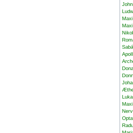
John
Ludw
Maxi
Max
Niko
Roma
Sabá
Apol
Arch
Don
Donn
Joha
Æthe
Luka
Max
Nerv
Opta
Radu
Mari