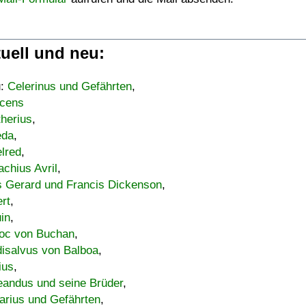
uell und neu:
u:
Celerinus und Gefährten
,
cens
therius
,
eda
,
lred
,
achius Avril
,
s Gerard und Francis Dickenson
,
ert
,
uin
,
oc von Buchan
,
isalvus von Balboa
,
ius
,
eandus und seine Brüder
,
arius und Gefährten
,