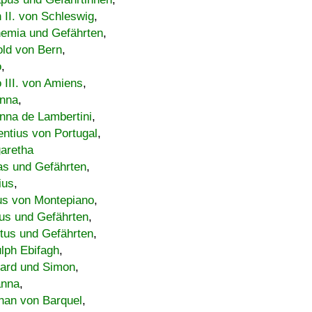
h II. von Schleswig
,
emia und Gefährten
,
old von Bern
,
o
,
 III. von Amiens
,
nna
,
nna de Lambertini
,
entius von Portugal
,
aretha
s und Gefährten
,
ius
,
us von Montepiano
,
us und Gefährten
,
tus und Gefährten
,
lph Ebifagh
,
ard und Simon
,
anna
,
han von Barquel
,