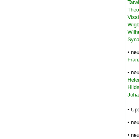
Tatw
Theo
Viss
Wigb
Wilh
Syna
• ne
Fran
• ne
Hele
Hild
Joha
• Up
• ne
• ne