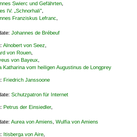
nnes Swierc und Gefährten
,
es IV. „Schnorhali”
,
nnes Franziskus Lefranc
,
date:
Johannes de Brébeuf
u:
Alnobert von Seez
,
ard von Rouen
,
eus von Bayeux
,
a Katharina vom heiligen Augustinus de Longprey
u:
Friedrich Janssoone
date:
Schutzpatron für Internet
u:
Petrus der Einsiedler
,
date:
Aurea von Amiens
,
Wulfia von Amiens
u:
Itisberga von Aire
,