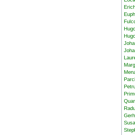
Eric
Euph
Fulc
Hug
Hugo
Joha
Joha
Laur
Marg
Mena
Parc
Petr
Prim
Quar
Radu
Gerh
Sus
Step