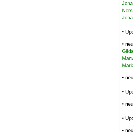
Joha
Ners
Joha
• Up
• ne
Gild
Manv
Mari
• ne
• Up
• ne
• Up
• ne