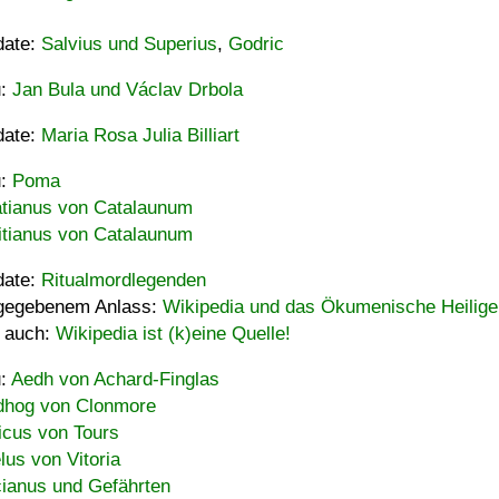
date:
Salvius und Superius
,
Godric
u:
Jan Bula und Václav Drbola
date:
Maria Rosa Julia Billiart
u:
Poma
tianus von Catalaunum
tianus von Catalaunum
date:
Ritualmordlegenden
gegebenem Anlass:
Wikipedia und das Ökumenische Heilige
 auch:
Wikipedia ist (k)eine Quelle!
u:
Aedh von Achard-Finglas
hog von Clonmore
icus von Tours
lus von Vitoria
ianus und Gefährten