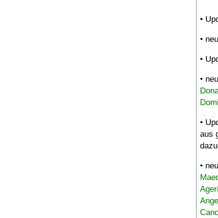
• Up
• ne
• Up
• ne
Dona
Domi
• Up
aus 
dazu
• ne
Maed
Ager
Ange
Canc