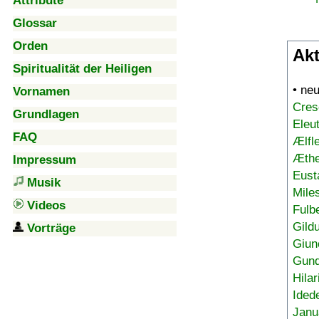
Attribute
Glossar
Orden
Akt
Spiritualität der Heiligen
• ne
Vornamen
Cres
Grundlagen
Eleu
FAQ
Ælfl
Æthe
Impressum
Eust
Musik
Mile
Videos
Fulb
Gild
Vorträge
Giun
Gund
Hilar
Ided
Janu