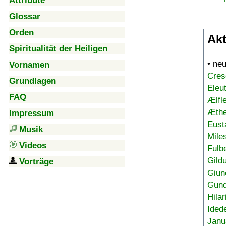
Attribute
Glossar
Orden
Akt
Spiritualität der Heiligen
• ne
Vornamen
Cres
Grundlagen
Eleu
FAQ
Ælfl
Æthe
Impressum
Eust
Musik
Mile
Videos
Fulb
Gild
Vorträge
Giun
Gund
Hilar
Ided
Janu