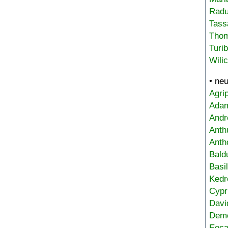
Radu
Tass
Tho
Turi
Wili
• ne
Agri
Adam
Andr
Anth
Anth
Bald
Basi
Kedr
Cypr
Davi
Deme
Eoca