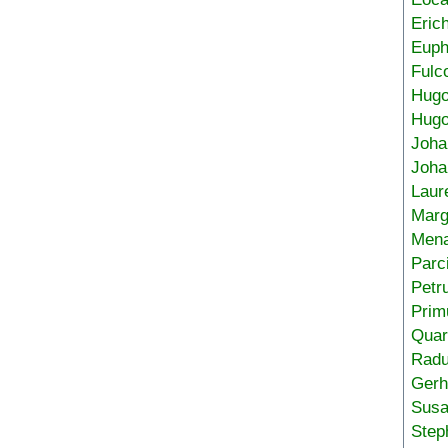
Eric
Euph
Fulc
Hug
Hugo
Joha
Joha
Laur
Marg
Mena
Parc
Petr
Prim
Quar
Radu
Gerh
Sus
Step