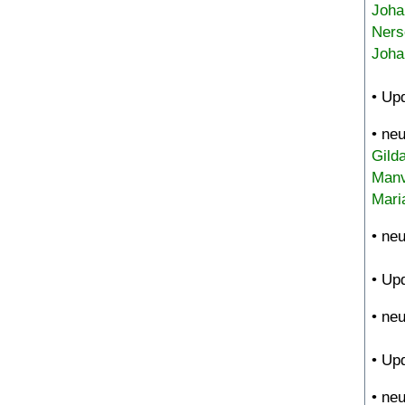
Joha
Ners
Joha
• Up
• ne
Gild
Manv
Mari
• ne
• Up
• ne
• Up
• ne