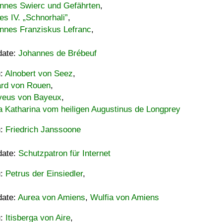
nnes Swierc und Gefährten
,
es IV. „Schnorhali”
,
nnes Franziskus Lefranc
,
date:
Johannes de Brébeuf
u:
Alnobert von Seez
,
ard von Rouen
,
eus von Bayeux
,
a Katharina vom heiligen Augustinus de Longprey
u:
Friedrich Janssoone
date:
Schutzpatron für Internet
u:
Petrus der Einsiedler
,
date:
Aurea von Amiens
,
Wulfia von Amiens
u:
Itisberga von Aire
,