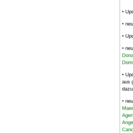
• Up
• ne
• Up
• ne
Dona
Domi
• Up
aus 
dazu
• ne
Maed
Ager
Ange
Canc