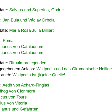
date:
Salvius und Superius
,
Godric
u:
Jan Bula und Václav Drbola
date:
Maria Rosa Julia Billiart
u:
Poma
tianus von Catalaunum
tianus von Catalaunum
date:
Ritualmordlegenden
gegebenem Anlass:
Wikipedia und das Ökumenische Heilige
 auch:
Wikipedia ist (k)eine Quelle!
u:
Aedh von Achard-Finglas
hog von Clonmore
icus von Tours
lus von Vitoria
ianus und Gefährten