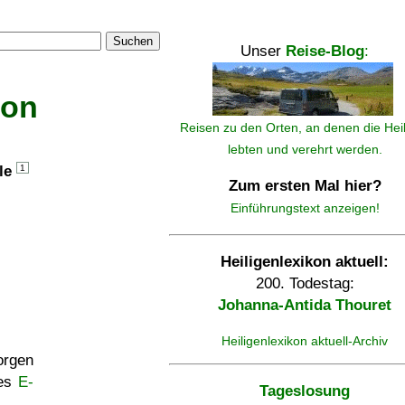
Suchen
Unser
Reise-Blog
:
kon
Reisen zu den Orten, an denen die Hei
lebten und verehrt werden.
lle
1
Zum ersten Mal hier?
Einführungstext anzeigen!
Heiligenlexikon aktuell:
200. Todestag:
Johanna-Antida Thouret
Heiligenlexikon aktuell-Archiv
rgen
ses
E-
Tageslosung