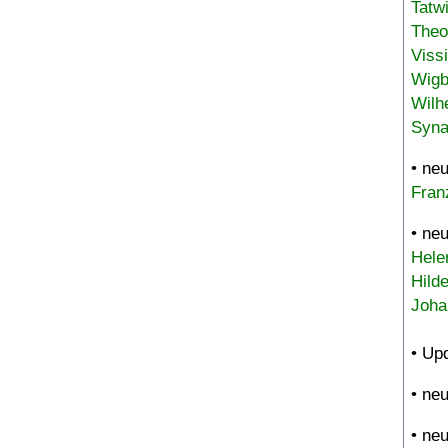
Tatw
Theo
Viss
Wigb
Wilh
Syna
• ne
Fran
• ne
Hele
Hild
Joha
• Up
• ne
• ne