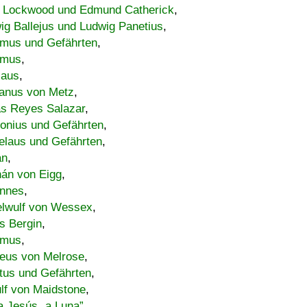
 Lockwood und Edmund Catherick
,
ig Ballejus und Ludwig Panetius
,
mus und Gefährten
,
imus
,
laus
,
nus von Metz
,
s Reyes Salazar
,
lonius und Gefährten
,
elaus und Gefährten
,
an
,
án von Eigg
,
nnes
,
lwulf von Wessex
,
s Bergin
,
imus
,
eus von Melrose
,
tus und Gefährten
,
lf von Maidstone
,
a Jesús „a Luna”
,