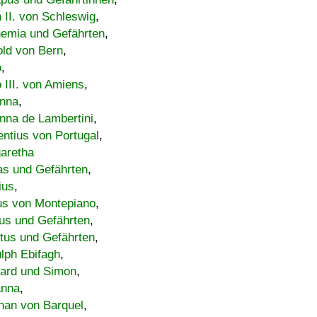
h II. von Schleswig
,
emia und Gefährten
,
old von Bern
,
o
,
 III. von Amiens
,
nna
,
nna de Lambertini
,
entius von Portugal
,
aretha
s und Gefährten
,
ius
,
us von Montepiano
,
us und Gefährten
,
tus und Gefährten
,
lph Ebifagh
,
ard und Simon
,
anna
,
han von Barquel
,