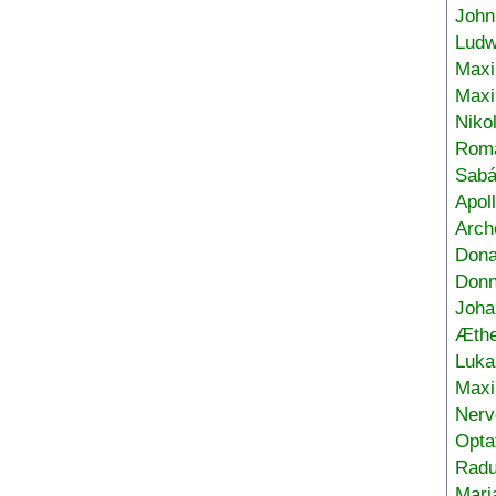
John
Ludw
Maxi
Max
Niko
Roma
Sabá
Apol
Arch
Don
Donn
Joha
Æthe
Luka
Max
Nerv
Opta
Radu
Mari