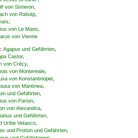
lf von Sisteron
,
ach von Raholp
,
maïs
,
bius von Le Mans
,
carus von Vienne
u:
Agapus und Gefährten
,
ppa Castor
,
 von Crécy
,
eas von Montereale
,
usa von Konstantinopel
,
ousa von Mantinea
,
uin und Gefährten
,
lius von Parion
,
on von Alexandria
,
ianus und Gefährten
,
d Uribe Velasco
,
s und Protion und Gefährten
,
pus und Gefährtinnen
,