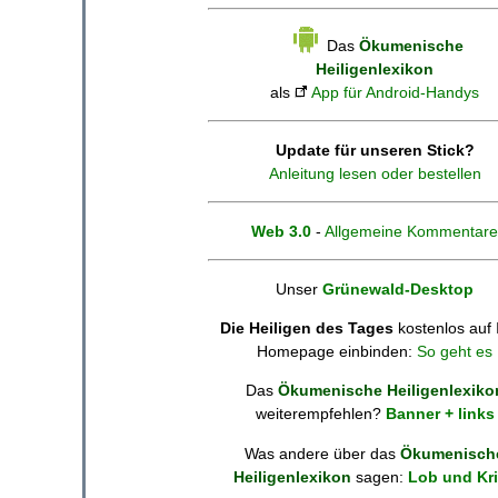
Das
Ökumenische
Heiligenlexikon
als
App für Android-Handys
Update für unseren Stick?
Anleitung lesen oder bestellen
Web 3.0
-
Allgemeine Kommentare
Unser
Grünewald-Desktop
Die Heiligen des Tages
kostenlos auf 
Homepage einbinden:
So geht es
Das
Ökumenische Heiligenlexiko
weiterempfehlen?
Banner + links
Was andere über das
Ökumenisch
Heiligenlexikon
sagen:
Lob und Kri