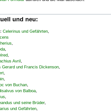
uell und neu:
u:
Celerinus und Gefährten
,
cens
therius
,
eda
,
lred
,
achius Avril
,
s Gerard und Francis Dickenson
,
ert
,
uin
,
oc von Buchan
,
isalvus von Balboa
,
ius
,
eandus und seine Brüder
,
arius und Gefährten
,