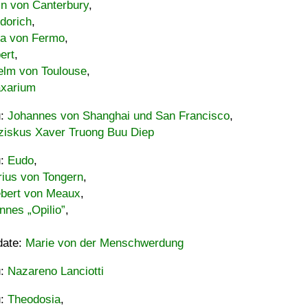
in von Canterbury
,
dorich
,
ia von Fermo
,
ert
,
elm von Toulouse
,
xarium
u:
Johannes von Shanghai und San Francisco
,
ziskus Xaver Truong Buu Diep
u:
Eudo
,
rius von Tongern
,
ebert von Meaux
,
nnes „Opilio”
,
date:
Marie von der Menschwerdung
u:
Nazareno Lanciotti
u:
Theodosia
,