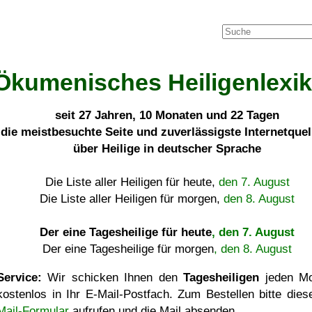
Ökumenisches Heiligenlexi
seit
27 Jahren, 10 Monaten und 22 Tagen
die meistbesuchte Seite und zuverlässigste Internetque
über Heilige in deutscher Sprache
Die Liste aller Heiligen für heute,
den 7. August
Die Liste aller Heiligen für morgen,
den 8. August
Der eine Tagesheilige für heute
, den 7. August
Der eine Tagesheilige für morgen
, den 8. August
Service:
Wir schicken Ihnen den
Tagesheiligen
jeden Mo
kostenlos in Ihr E-Mail-Postfach. Zum Bestellen bitte die
Mail-Formular
aufrufen und die Mail absenden.