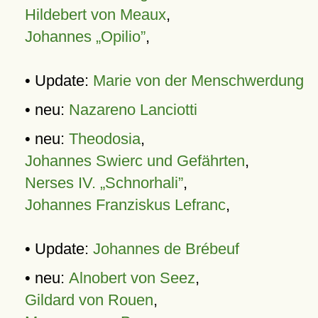
Hildebert von Meaux
,
Johannes „Opilio”
,
• Update:
Marie von der Menschwerdung
• neu:
Nazareno Lanciotti
• neu:
Theodosia
,
Johannes Swierc und Gefährten
,
Nerses IV. „Schnorhali”
,
Johannes Franziskus Lefranc
,
• Update:
Johannes de Brébeuf
• neu:
Alnobert von Seez
,
Gildard von Rouen
,