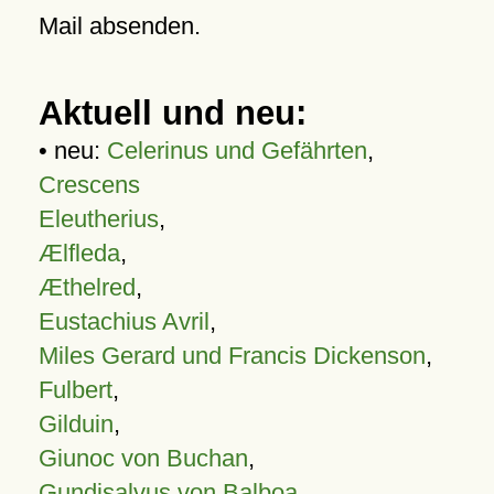
Mail absenden.
Aktuell und neu:
• neu:
Celerinus und Gefährten
,
Crescens
Eleutherius
,
Ælfleda
,
Æthelred
,
Eustachius Avril
,
Miles Gerard und Francis Dickenson
,
Fulbert
,
Gilduin
,
Giunoc von Buchan
,
Gundisalvus von Balboa
,