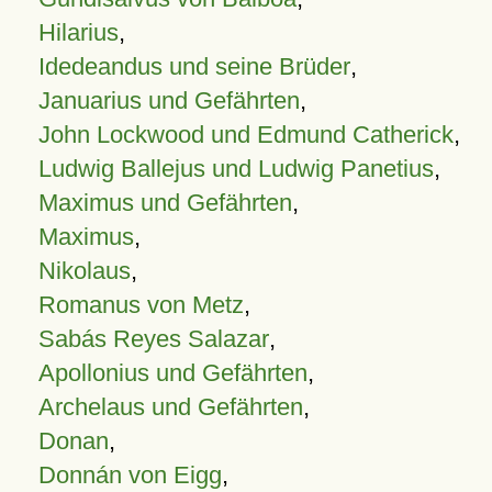
Hilarius
,
Idedeandus und seine Brüder
,
Januarius und Gefährten
,
John Lockwood und Edmund Catherick
,
Ludwig Ballejus und Ludwig Panetius
,
Maximus und Gefährten
,
Maximus
,
Nikolaus
,
Romanus von Metz
,
Sabás Reyes Salazar
,
Apollonius und Gefährten
,
Archelaus und Gefährten
,
Donan
,
Donnán von Eigg
,