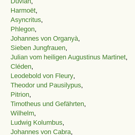
Duvian
,
Harmoët
,
Asyncritus
,
Phlegon
,
Johannes von Organyà
,
Sieben Jungfrauen
,
Julian vom heiligen Augustinus Martinet
,
Cléden
,
Leodebold von Fleury
,
Theodor und Pausilypus
,
Pitrion
,
Timotheus und Gefährten
,
Wilhelm
,
Ludwig Kolumbus
,
Johannes von Cabra
,