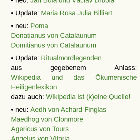
• neu:
Jan Bula und Václav Drbola
• Update:
Maria Rosa Julia Billiart
• neu:
Poma
Donatianus von Catalaunum
Domitianus von Catalaunum
• Update:
Ritualmordlegenden
aus gegebenem Anlass:
Wikipedia und das Ökumenische
Heiligenlexikon
dazu auch:
Wikipedia ist (k)eine Quelle!
• neu:
Aedh von Achard-Finglas
Maedhog von Clonmore
Agericus von Tours
Angelus von Vitoria