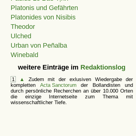
Platonis und Gefährten
Platonides von Nisibis
Theodor
Ulched
Urban von Peñalba
Winebald
weitere Einträge im
Redaktionslog
1
▲
Zudem mit der exlusiven Wiedergabe der
kompletten
Acta Sanctorum
der Bollandisten und
durch persönliche Recherchen an über 10.000 Orten
die einzige Internetseite zum Thema mit
wissenschaftlicher Tiefe.