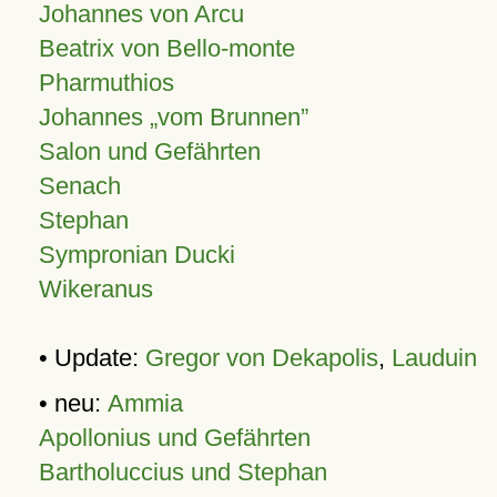
Johannes von Arcu
Beatrix von Bello-monte
Pharmuthios
Johannes
vom Brunnen
Salon und Gefährten
Senach
Stephan
Sympronian Ducki
Wikeranus
• Update:
Gregor von Dekapolis
,
Lauduin
• neu:
Ammia
Apollonius und Gefährten
Bartholuccius und Stephan