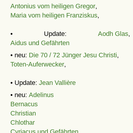
Antonius vom heiligen Gregor
,
Maria vom heiligen Franziskus
,
• Update:
Aodh Glas
,
Aidus und Gefährten
• neu:
Die 70 / 72 Jünger Jesu Christi
,
Toten-Auferwecker
,
• Update:
Jean Vallière
• neu:
Adelinus
Bernacus
Christian
Chlothar
Cyriacus und Gefährten