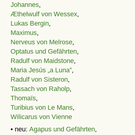
Johannes
,
Æthelwulf von Wessex
,
Lukas Bergin
,
Maximus
,
Nerveus von Melrose
,
Optatus und Gefährten
,
Radulf von Maidstone
,
Maria Jesús „a Luna”
,
Radulf von Sisteron
,
Tassach von Raholp
,
Thomaïs
,
Turibius von Le Mans
,
Wilicarus von Vienne
• neu:
Agapus und Gefährten
,