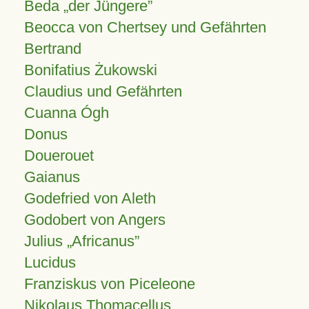
Beda „der Jüngere”
Beocca von Chertsey und Gefährten
Bertrand
Bonifatius Żukowski
Claudius und Gefährten
Cuanna Ógh
Donus
Douerouet
Gaianus
Godefried von Aleth
Godobert von Angers
Julius
Africanus
Lucidus
Franziskus von Piceleone
Nikolaus Thomacellus