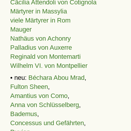
Cäcilia Attendoli von Cotignola
Märtyrer in Massylia
viele Märtyrer in Rom
Mauger
Nathäus von Achonry
Palladius von Auxerre
Reginald von Montemarti
Wilhelm VI. von Montpellier
• neu:
Béchara Abou Mrad
,
Fulton Sheen
,
Amantius von Como
,
Anna von Schlüsselberg
,
Bademus
,
Concessus und Gefährten
,