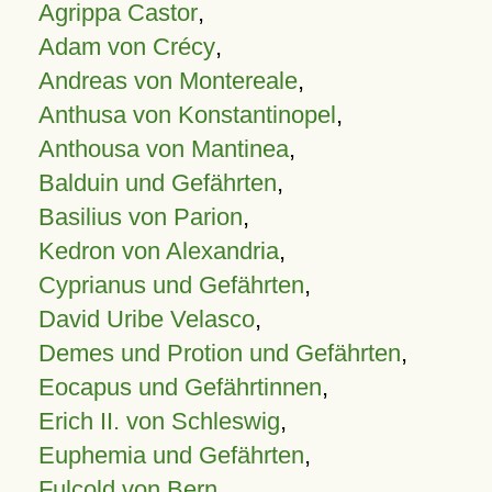
Agrippa Castor
,
Adam von Crécy
,
Andreas von Montereale
,
Anthusa von Konstantinopel
,
Anthousa von Mantinea
,
Balduin und Gefährten
,
Basilius von Parion
,
Kedron von Alexandria
,
Cyprianus und Gefährten
,
David Uribe Velasco
,
Demes und Protion und Gefährten
,
Eocapus und Gefährtinnen
,
Erich II. von Schleswig
,
Euphemia und Gefährten
,
Fulcold von Bern
,