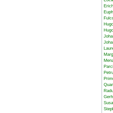
Eric
Euph
Fulc
Hug
Hugo
Joha
Joha
Laur
Marg
Mena
Parc
Petr
Prim
Quar
Radu
Gerh
Sus
Step