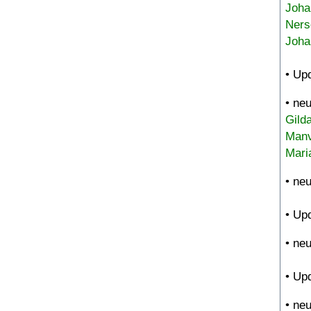
Joha
Ners
Joha
• Up
• ne
Gild
Manv
Mari
• ne
• Up
• ne
• Up
• ne