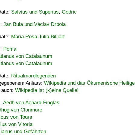
date:
Salvius und Superius
,
Godric
u:
Jan Bula und Václav Drbola
date:
Maria Rosa Julia Billiart
u:
Poma
tianus von Catalaunum
tianus von Catalaunum
date:
Ritualmordlegenden
gegebenem Anlass:
Wikipedia und das Ökumenische Heilige
 auch:
Wikipedia ist (k)eine Quelle!
u:
Aedh von Achard-Finglas
hog von Clonmore
icus von Tours
lus von Vitoria
ianus und Gefährten