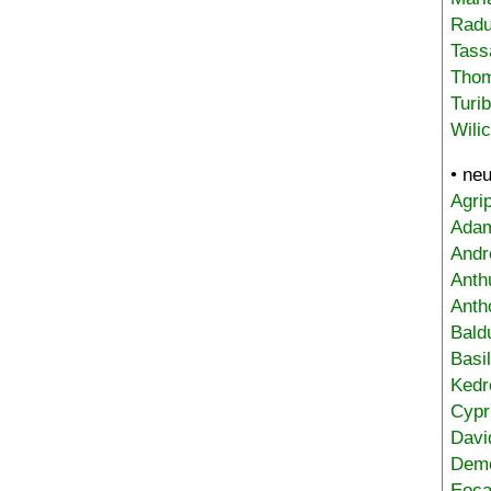
Radu
Tass
Tho
Turi
Wili
• ne
Agri
Adam
Andr
Anth
Anth
Bald
Basi
Kedr
Cypr
Davi
Deme
Eoca