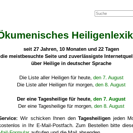
Ökumenisches Heiligenlexi
seit
27 Jahren, 10 Monaten und 22 Tagen
die meistbesuchte Seite und zuverlässigste Internetque
über Heilige in deutscher Sprache
Die Liste aller Heiligen für heute,
den 7. August
Die Liste aller Heiligen für morgen,
den 8. August
Der eine Tagesheilige für heute
, den 7. August
Der eine Tagesheilige für morgen
, den 8. August
Service:
Wir schicken Ihnen den
Tagesheiligen
jeden Mo
kostenlos in Ihr E-Mail-Postfach. Zum Bestellen bitte die
Mail-Formular
aufrufen und die Mail absenden.