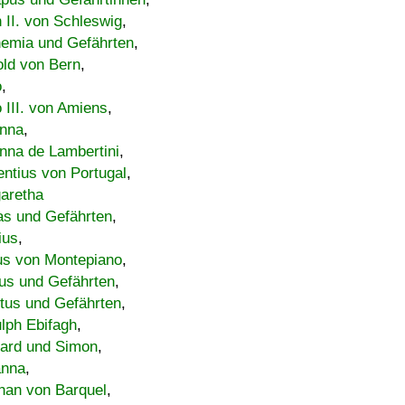
h II. von Schleswig
,
emia und Gefährten
,
old von Bern
,
o
,
 III. von Amiens
,
nna
,
nna de Lambertini
,
entius von Portugal
,
aretha
s und Gefährten
,
ius
,
us von Montepiano
,
us und Gefährten
,
tus und Gefährten
,
lph Ebifagh
,
ard und Simon
,
anna
,
han von Barquel
,