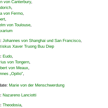
in von Canterbury
,
dorich
,
ia von Fermo
,
ert
,
elm von Toulouse
,
xarium
u:
Johannes von Shanghai und San Francisco
,
ziskus Xaver Truong Buu Diep
u:
Eudo
,
rius von Tongern
,
ebert von Meaux
,
nnes „Opilio”
,
date:
Marie von der Menschwerdung
u:
Nazareno Lanciotti
u:
Theodosia
,