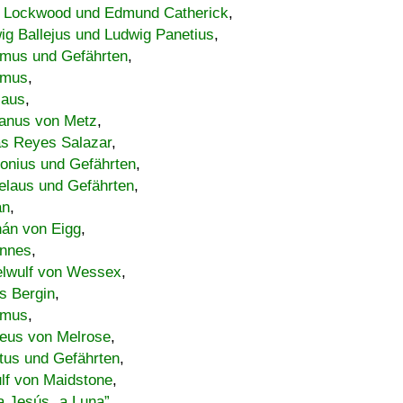
 Lockwood und Edmund Catherick
,
ig Ballejus und Ludwig Panetius
,
mus und Gefährten
,
imus
,
laus
,
nus von Metz
,
s Reyes Salazar
,
lonius und Gefährten
,
elaus und Gefährten
,
an
,
án von Eigg
,
nnes
,
lwulf von Wessex
,
s Bergin
,
imus
,
eus von Melrose
,
tus und Gefährten
,
lf von Maidstone
,
a Jesús „a Luna”
,