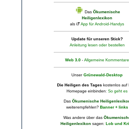
Das
Ökumenische
Heiligenlexikon
als
App für Android-Handys
Update für unseren Stick?
Anleitung lesen oder bestellen
Web 3.0
-
Allgemeine Kommentare
Unser
Grünewald-Desktop
Die Heiligen des Tages
kostenlos auf 
Homepage einbinden:
So geht es
Das
Ökumenische Heiligenlexiko
weiterempfehlen?
Banner + links
Was andere über das
Ökumenisch
Heiligenlexikon
sagen:
Lob und Kri