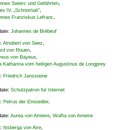
nnes Swierc und Gefährten
,
es IV. „Schnorhali”
,
nnes Franziskus Lefranc
,
date:
Johannes de Brébeuf
u:
Alnobert von Seez
,
ard von Rouen
,
eus von Bayeux
,
a Katharina vom heiligen Augustinus de Longprey
u:
Friedrich Janssoone
date:
Schutzpatron für Internet
u:
Petrus der Einsiedler
,
date:
Aurea von Amiens
,
Wulfia von Amiens
u:
Itisberga von Aire
,