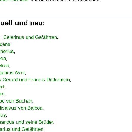
uell und neu:
u:
Celerinus und Gefährten
,
cens
therius
,
eda
,
lred
,
achius Avril
,
s Gerard und Francis Dickenson
,
ert
,
uin
,
oc von Buchan
,
isalvus von Balboa
,
ius
,
eandus und seine Brüder
,
arius und Gefährten
,