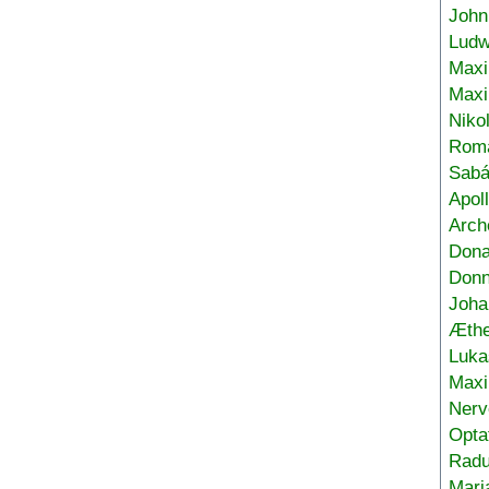
John
Ludw
Maxi
Max
Niko
Roma
Sabá
Apol
Arch
Don
Donn
Joha
Æthe
Luka
Max
Nerv
Opta
Radu
Mari