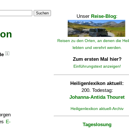
Suchen
Unser
Reise-Blog
:
kon
Reisen zu den Orten, an denen die Hei
lebten und verehrt werden.
lle
1
Zum ersten Mal hier?
Einführungstext anzeigen!
Heiligenlexikon aktuell:
200. Todestag:
Johanna-Antida Thouret
Heiligenlexikon aktuell-Archiv
rgen
ses
E-
Tageslosung