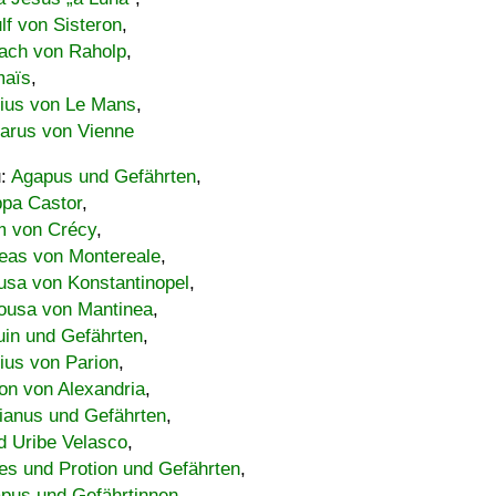
lf von Sisteron
,
ach von Raholp
,
maïs
,
bius von Le Mans
,
carus von Vienne
u:
Agapus und Gefährten
,
ppa Castor
,
 von Crécy
,
eas von Montereale
,
usa von Konstantinopel
,
ousa von Mantinea
,
uin und Gefährten
,
lius von Parion
,
on von Alexandria
,
ianus und Gefährten
,
d Uribe Velasco
,
s und Protion und Gefährten
,
pus und Gefährtinnen
,