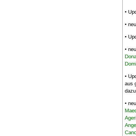
• Up
• ne
• Up
• ne
Dona
Domi
• Up
aus 
dazu
• ne
Maed
Ager
Ange
Canc