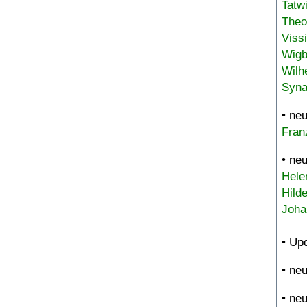
Tatw
Theo
Viss
Wigb
Wilh
Syna
• ne
Fran
• ne
Hele
Hild
Joha
• Up
• ne
• ne