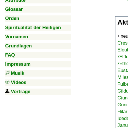
Attribute
Glossar
Orden
Akt
Spiritualität der Heiligen
• ne
Vornamen
Cres
Grundlagen
Eleu
FAQ
Ælfl
Æthe
Impressum
Eust
Musik
Mile
Videos
Fulb
Gild
Vorträge
Giun
Gund
Hilar
Ided
Janu