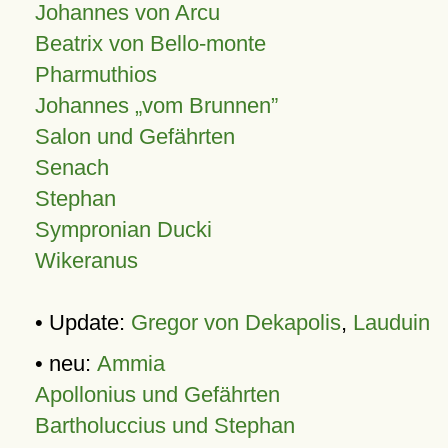
Johannes von Arcu
Beatrix von Bello-monte
Pharmuthios
Johannes
vom Brunnen
Salon und Gefährten
Senach
Stephan
Sympronian Ducki
Wikeranus
• Update:
Gregor von Dekapolis
,
Lauduin
• neu:
Ammia
Apollonius und Gefährten
Bartholuccius und Stephan