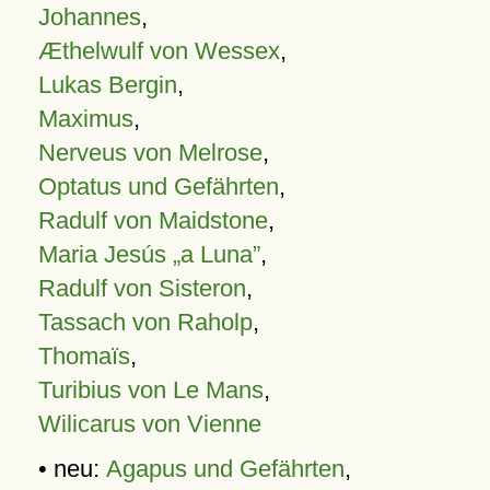
Johannes
,
Æthelwulf von Wessex
,
Lukas Bergin
,
Maximus
,
Nerveus von Melrose
,
Optatus und Gefährten
,
Radulf von Maidstone
,
Maria Jesús „a Luna”
,
Radulf von Sisteron
,
Tassach von Raholp
,
Thomaïs
,
Turibius von Le Mans
,
Wilicarus von Vienne
• neu:
Agapus und Gefährten
,