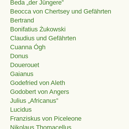
Beda „der Jüngere”
Beocca von Chertsey und Gefährten
Bertrand
Bonifatius Żukowski
Claudius und Gefährten
Cuanna Ógh
Donus
Douerouet
Gaianus
Godefried von Aleth
Godobert von Angers
Julius
Africanus
Lucidus
Franziskus von Piceleone
Nikolaus Thomacellus