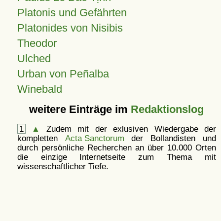
Platonis und Gefährten
Platonides von Nisibis
Theodor
Ulched
Urban von Peñalba
Winebald
weitere Einträge im
Redaktionslog
1
▲
Zudem mit der exlusiven Wiedergabe der
kompletten
Acta Sanctorum
der Bollandisten und
durch persönliche Recherchen an über 10.000 Orten
die einzige Internetseite zum Thema mit
wissenschaftlicher Tiefe.