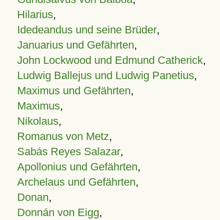
Hilarius
,
Idedeandus und seine Brüder
,
Januarius und Gefährten
,
John Lockwood und Edmund Catherick
,
Ludwig Ballejus und Ludwig Panetius
,
Maximus und Gefährten
,
Maximus
,
Nikolaus
,
Romanus von Metz
,
Sabás Reyes Salazar
,
Apollonius und Gefährten
,
Archelaus und Gefährten
,
Donan
,
Donnán von Eigg
,