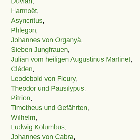
Duvian
,
Harmoët
,
Asyncritus
,
Phlegon
,
Johannes von Organyà
,
Sieben Jungfrauen
,
Julian vom heiligen Augustinus Martinet
,
Cléden
,
Leodebold von Fleury
,
Theodor und Pausilypus
,
Pitrion
,
Timotheus und Gefährten
,
Wilhelm
,
Ludwig Kolumbus
,
Johannes von Cabra
,