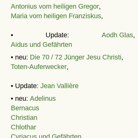
Antonius vom heiligen Gregor
,
Maria vom heiligen Franziskus
,
• Update:
Aodh Glas
,
Aidus und Gefährten
• neu:
Die 70 / 72 Jünger Jesu Christi
,
Toten-Auferwecker
,
• Update:
Jean Vallière
• neu:
Adelinus
Bernacus
Christian
Chlothar
Cyriacus und Gefährten