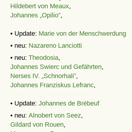
Hildebert von Meaux
,
Johannes „Opilio”
,
• Update:
Marie von der Menschwerdung
• neu:
Nazareno Lanciotti
• neu:
Theodosia
,
Johannes Swierc und Gefährten
,
Nerses IV. „Schnorhali”
,
Johannes Franziskus Lefranc
,
• Update:
Johannes de Brébeuf
• neu:
Alnobert von Seez
,
Gildard von Rouen
,