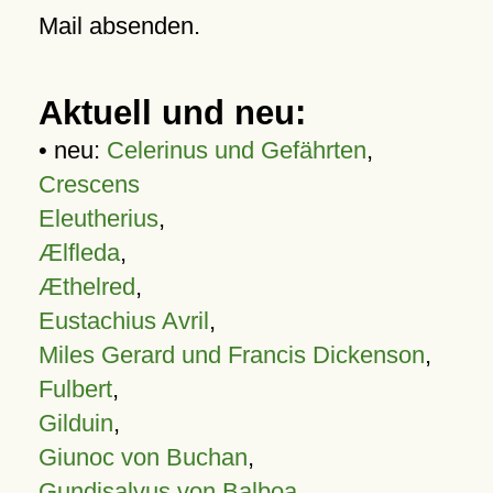
Mail absenden.
Aktuell und neu:
• neu:
Celerinus und Gefährten
,
Crescens
Eleutherius
,
Ælfleda
,
Æthelred
,
Eustachius Avril
,
Miles Gerard und Francis Dickenson
,
Fulbert
,
Gilduin
,
Giunoc von Buchan
,
Gundisalvus von Balboa
,