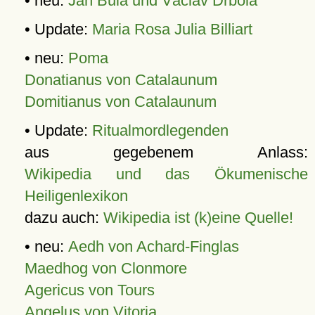
• neu:
Jan Bula und Václav Drbola
• Update:
Maria Rosa Julia Billiart
• neu:
Poma
Donatianus von Catalaunum
Domitianus von Catalaunum
• Update:
Ritualmordlegenden
aus gegebenem Anlass:
Wikipedia und das Ökumenische
Heiligenlexikon
dazu auch:
Wikipedia ist (k)eine Quelle!
• neu:
Aedh von Achard-Finglas
Maedhog von Clonmore
Agericus von Tours
Angelus von Vitoria