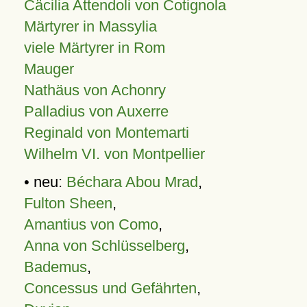
Cäcilia Attendoli von Cotignola
Märtyrer in Massylia
viele Märtyrer in Rom
Mauger
Nathäus von Achonry
Palladius von Auxerre
Reginald von Montemarti
Wilhelm VI. von Montpellier
• neu:
Béchara Abou Mrad
,
Fulton Sheen
,
Amantius von Como
,
Anna von Schlüsselberg
,
Bademus
,
Concessus und Gefährten
,