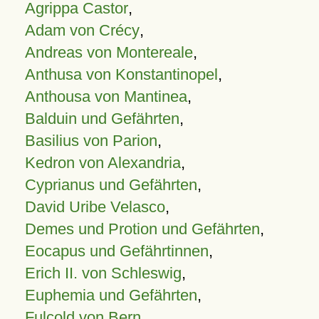
Agrippa Castor
,
Adam von Crécy
,
Andreas von Montereale
,
Anthusa von Konstantinopel
,
Anthousa von Mantinea
,
Balduin und Gefährten
,
Basilius von Parion
,
Kedron von Alexandria
,
Cyprianus und Gefährten
,
David Uribe Velasco
,
Demes und Protion und Gefährten
,
Eocapus und Gefährtinnen
,
Erich II. von Schleswig
,
Euphemia und Gefährten
,
Fulcold von Bern
,