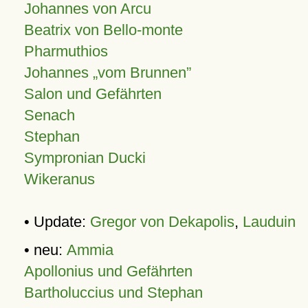
Johannes von Arcu
Beatrix von Bello-monte
Pharmuthios
Johannes
vom Brunnen
Salon und Gefährten
Senach
Stephan
Sympronian Ducki
Wikeranus
• Update:
Gregor von Dekapolis
,
Lauduin
• neu:
Ammia
Apollonius und Gefährten
Bartholuccius und Stephan