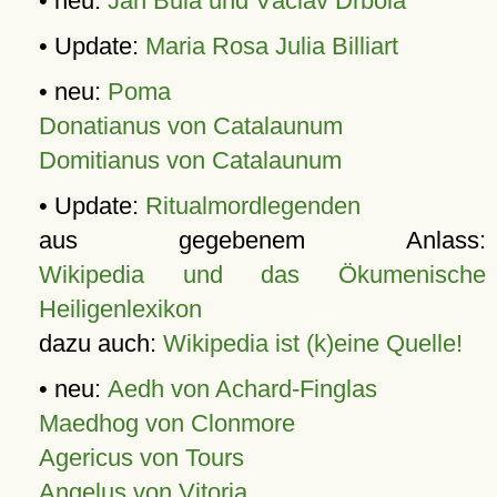
• neu:
Jan Bula und Václav Drbola
• Update:
Maria Rosa Julia Billiart
• neu:
Poma
Donatianus von Catalaunum
Domitianus von Catalaunum
• Update:
Ritualmordlegenden
aus gegebenem Anlass:
Wikipedia und das Ökumenische
Heiligenlexikon
dazu auch:
Wikipedia ist (k)eine Quelle!
• neu:
Aedh von Achard-Finglas
Maedhog von Clonmore
Agericus von Tours
Angelus von Vitoria