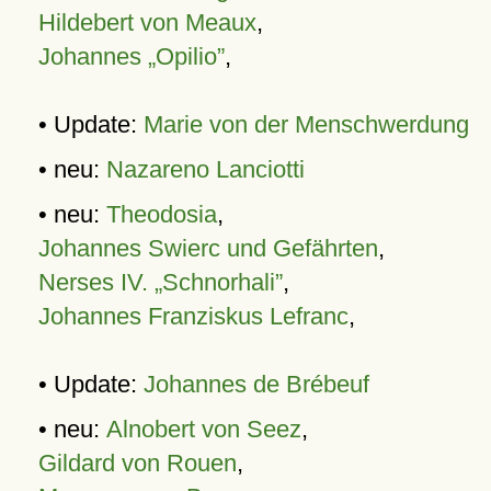
Hildebert von Meaux
,
Johannes „Opilio”
,
• Update:
Marie von der Menschwerdung
• neu:
Nazareno Lanciotti
• neu:
Theodosia
,
Johannes Swierc und Gefährten
,
Nerses IV. „Schnorhali”
,
Johannes Franziskus Lefranc
,
• Update:
Johannes de Brébeuf
• neu:
Alnobert von Seez
,
Gildard von Rouen
,