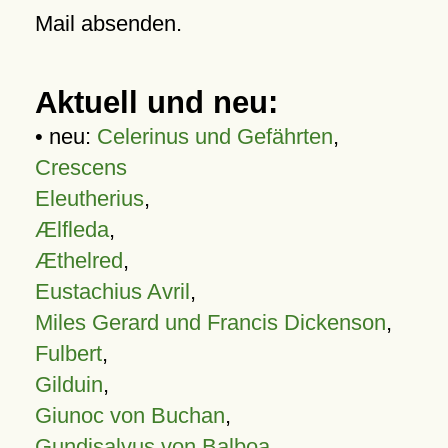
Mail absenden.
Aktuell und neu:
• neu:
Celerinus und Gefährten
,
Crescens
Eleutherius
,
Ælfleda
,
Æthelred
,
Eustachius Avril
,
Miles Gerard und Francis Dickenson
,
Fulbert
,
Gilduin
,
Giunoc von Buchan
,
Gundisalvus von Balboa
,