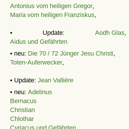
Antonius vom heiligen Gregor
,
Maria vom heiligen Franziskus
,
• Update:
Aodh Glas
,
Aidus und Gefährten
• neu:
Die 70 / 72 Jünger Jesu Christi
,
Toten-Auferwecker
,
• Update:
Jean Vallière
• neu:
Adelinus
Bernacus
Christian
Chlothar
Cyriacus und Gefährten