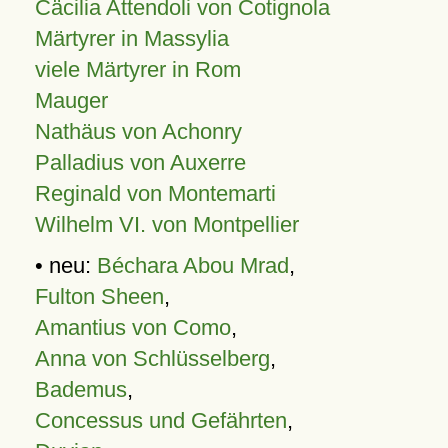
Cäcilia Attendoli von Cotignola
Märtyrer in Massylia
viele Märtyrer in Rom
Mauger
Nathäus von Achonry
Palladius von Auxerre
Reginald von Montemarti
Wilhelm VI. von Montpellier
• neu:
Béchara Abou Mrad
,
Fulton Sheen
,
Amantius von Como
,
Anna von Schlüsselberg
,
Bademus
,
Concessus und Gefährten
,