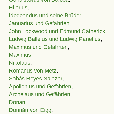
Hilarius
,
Idedeandus und seine Brüder
,
Januarius und Gefährten
,
John Lockwood und Edmund Catherick
,
Ludwig Ballejus und Ludwig Panetius
,
Maximus und Gefährten
,
Maximus
,
Nikolaus
,
Romanus von Metz
,
Sabás Reyes Salazar
,
Apollonius und Gefährten
,
Archelaus und Gefährten
,
Donan
,
Donnán von Eigg
,