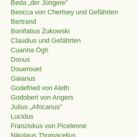
Beda „der Jüngere”
Beocca von Chertsey und Gefährten
Bertrand
Bonifatius Żukowski
Claudius und Gefährten
Cuanna Ógh
Donus
Douerouet
Gaianus
Godefried von Aleth
Godobert von Angers
Julius
Africanus
Lucidus
Franziskus von Piceleone
Nikolaus Thomacellus