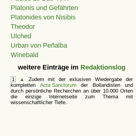
Platonis und Gefährten
Platonides von Nisibis
Theodor
Ulched
Urban von Peñalba
Winebald
weitere Einträge im
Redaktionslog
1
▲
Zudem mit der exlusiven Wiedergabe der
kompletten
Acta Sanctorum
der Bollandisten und
durch persönliche Recherchen an über 10.000 Orten
die einzige Internetseite zum Thema mit
wissenschaftlicher Tiefe.