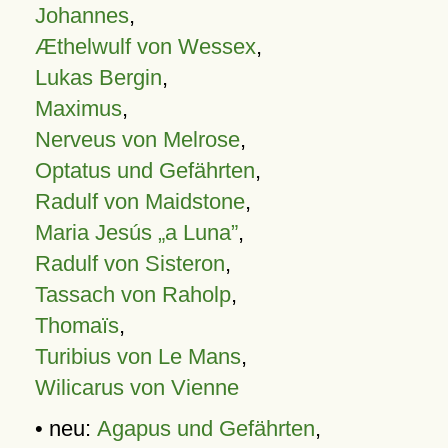
Johannes
,
Æthelwulf von Wessex
,
Lukas Bergin
,
Maximus
,
Nerveus von Melrose
,
Optatus und Gefährten
,
Radulf von Maidstone
,
Maria Jesús „a Luna”
,
Radulf von Sisteron
,
Tassach von Raholp
,
Thomaïs
,
Turibius von Le Mans
,
Wilicarus von Vienne
• neu:
Agapus und Gefährten
,