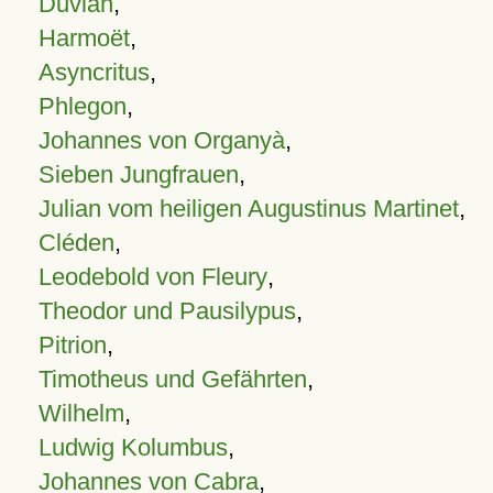
Duvian
,
Harmoët
,
Asyncritus
,
Phlegon
,
Johannes von Organyà
,
Sieben Jungfrauen
,
Julian vom heiligen Augustinus Martinet
,
Cléden
,
Leodebold von Fleury
,
Theodor und Pausilypus
,
Pitrion
,
Timotheus und Gefährten
,
Wilhelm
,
Ludwig Kolumbus
,
Johannes von Cabra
,