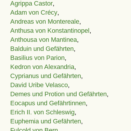
Agrippa Castor
,
Adam von Crécy
,
Andreas von Montereale
,
Anthusa von Konstantinopel
,
Anthousa von Mantinea
,
Balduin und Gefährten
,
Basilius von Parion
,
Kedron von Alexandria
,
Cyprianus und Gefährten
,
David Uribe Velasco
,
Demes und Protion und Gefährten
,
Eocapus und Gefährtinnen
,
Erich II. von Schleswig
,
Euphemia und Gefährten
,
Fulcold von Bern
,