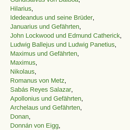
Hilarius
,
Idedeandus und seine Brüder
,
Januarius und Gefährten
,
John Lockwood und Edmund Catherick
,
Ludwig Ballejus und Ludwig Panetius
,
Maximus und Gefährten
,
Maximus
,
Nikolaus
,
Romanus von Metz
,
Sabás Reyes Salazar
,
Apollonius und Gefährten
,
Archelaus und Gefährten
,
Donan
,
Donnán von Eigg
,