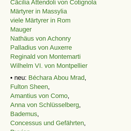
Cäcilia Attendoli von Cotignola
Märtyrer in Massylia
viele Märtyrer in Rom
Mauger
Nathäus von Achonry
Palladius von Auxerre
Reginald von Montemarti
Wilhelm VI. von Montpellier
• neu:
Béchara Abou Mrad
,
Fulton Sheen
,
Amantius von Como
,
Anna von Schlüsselberg
,
Bademus
,
Concessus und Gefährten
,