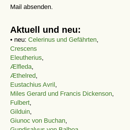
Mail absenden.
Aktuell und neu:
• neu:
Celerinus und Gefährten
,
Crescens
Eleutherius
,
Ælfleda
,
Æthelred
,
Eustachius Avril
,
Miles Gerard und Francis Dickenson
,
Fulbert
,
Gilduin
,
Giunoc von Buchan
,
Gundisalvus von Balboa
,