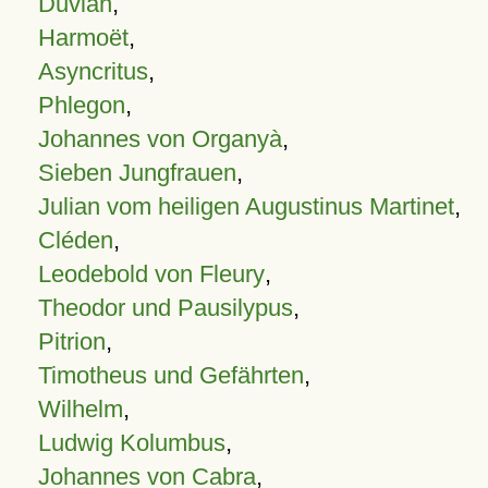
Duvian
,
Harmoët
,
Asyncritus
,
Phlegon
,
Johannes von Organyà
,
Sieben Jungfrauen
,
Julian vom heiligen Augustinus Martinet
,
Cléden
,
Leodebold von Fleury
,
Theodor und Pausilypus
,
Pitrion
,
Timotheus und Gefährten
,
Wilhelm
,
Ludwig Kolumbus
,
Johannes von Cabra
,