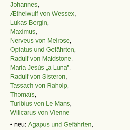
Johannes
,
Æthelwulf von Wessex
,
Lukas Bergin
,
Maximus
,
Nerveus von Melrose
,
Optatus und Gefährten
,
Radulf von Maidstone
,
Maria Jesús „a Luna”
,
Radulf von Sisteron
,
Tassach von Raholp
,
Thomaïs
,
Turibius von Le Mans
,
Wilicarus von Vienne
• neu:
Agapus und Gefährten
,