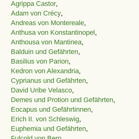
Agrippa Castor
,
Adam von Crécy
,
Andreas von Montereale
,
Anthusa von Konstantinopel
,
Anthousa von Mantinea
,
Balduin und Gefährten
,
Basilius von Parion
,
Kedron von Alexandria
,
Cyprianus und Gefährten
,
David Uribe Velasco
,
Demes und Protion und Gefährten
,
Eocapus und Gefährtinnen
,
Erich II. von Schleswig
,
Euphemia und Gefährten
,
Fulcold von Bern
,