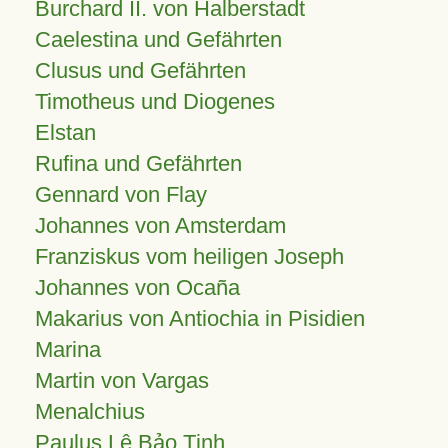
Burchard II. von Halberstadt
Caelestina und Gefährten
Clusus und Gefährten
Timotheus und Diogenes
Elstan
Rufina und Gefährten
Gennard von Flay
Johannes von Amsterdam
Franziskus vom heiligen Joseph
Johannes von Ocaña
Makarius von Antiochia in Pisidien
Marina
Martin von Vargas
Menalchius
Paulus Lê Bảo Tịnh