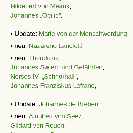
Hildebert von Meaux
,
Johannes „Opilio”
,
• Update:
Marie von der Menschwerdung
• neu:
Nazareno Lanciotti
• neu:
Theodosia
,
Johannes Swierc und Gefährten
,
Nerses IV. „Schnorhali”
,
Johannes Franziskus Lefranc
,
• Update:
Johannes de Brébeuf
• neu:
Alnobert von Seez
,
Gildard von Rouen
,