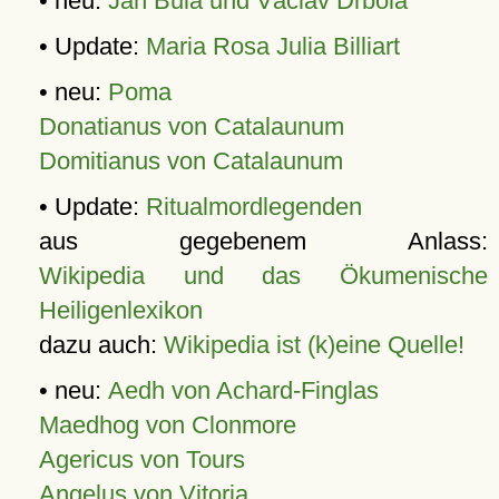
• neu:
Jan Bula und Václav Drbola
• Update:
Maria Rosa Julia Billiart
• neu:
Poma
Donatianus von Catalaunum
Domitianus von Catalaunum
• Update:
Ritualmordlegenden
aus gegebenem Anlass:
Wikipedia und das Ökumenische
Heiligenlexikon
dazu auch:
Wikipedia ist (k)eine Quelle!
• neu:
Aedh von Achard-Finglas
Maedhog von Clonmore
Agericus von Tours
Angelus von Vitoria