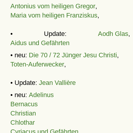
Antonius vom heiligen Gregor
,
Maria vom heiligen Franziskus
,
• Update:
Aodh Glas
,
Aidus und Gefährten
• neu:
Die 70 / 72 Jünger Jesu Christi
,
Toten-Auferwecker
,
• Update:
Jean Vallière
• neu:
Adelinus
Bernacus
Christian
Chlothar
Cyriacus und Gefährten