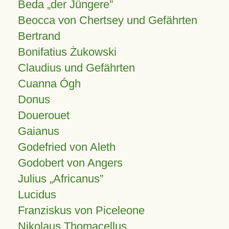
Beda „der Jüngere”
Beocca von Chertsey und Gefährten
Bertrand
Bonifatius Żukowski
Claudius und Gefährten
Cuanna Ógh
Donus
Douerouet
Gaianus
Godefried von Aleth
Godobert von Angers
Julius
Africanus
Lucidus
Franziskus von Piceleone
Nikolaus Thomacellus