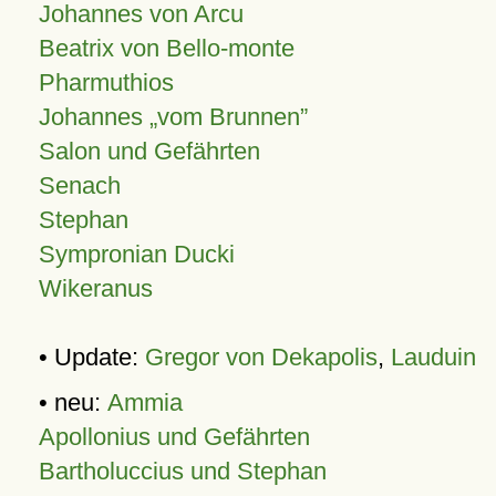
Johannes von Arcu
Beatrix von Bello-monte
Pharmuthios
Johannes
vom Brunnen
Salon und Gefährten
Senach
Stephan
Sympronian Ducki
Wikeranus
• Update:
Gregor von Dekapolis
,
Lauduin
• neu:
Ammia
Apollonius und Gefährten
Bartholuccius und Stephan