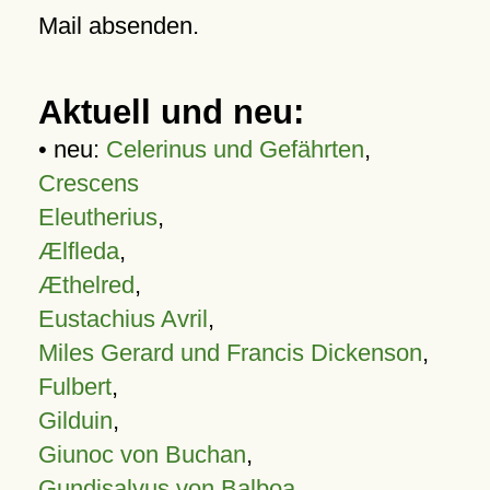
Mail absenden.
Aktuell und neu:
• neu:
Celerinus und Gefährten
,
Crescens
Eleutherius
,
Ælfleda
,
Æthelred
,
Eustachius Avril
,
Miles Gerard und Francis Dickenson
,
Fulbert
,
Gilduin
,
Giunoc von Buchan
,
Gundisalvus von Balboa
,