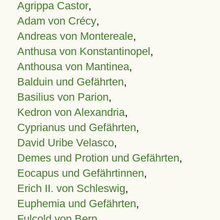
Agrippa Castor
,
Adam von Crécy
,
Andreas von Montereale
,
Anthusa von Konstantinopel
,
Anthousa von Mantinea
,
Balduin und Gefährten
,
Basilius von Parion
,
Kedron von Alexandria
,
Cyprianus und Gefährten
,
David Uribe Velasco
,
Demes und Protion und Gefährten
,
Eocapus und Gefährtinnen
,
Erich II. von Schleswig
,
Euphemia und Gefährten
,
Fulcold von Bern
,