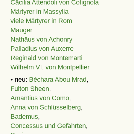
Cäcilia Attendoli von Cotignola
Märtyrer in Massylia
viele Märtyrer in Rom
Mauger
Nathäus von Achonry
Palladius von Auxerre
Reginald von Montemarti
Wilhelm VI. von Montpellier
• neu:
Béchara Abou Mrad
,
Fulton Sheen
,
Amantius von Como
,
Anna von Schlüsselberg
,
Bademus
,
Concessus und Gefährten
,