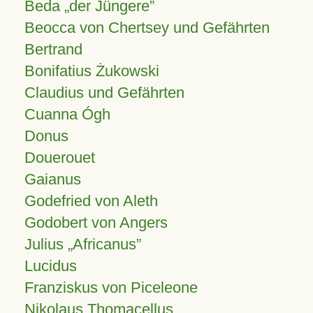
Beda „der Jüngere”
Beocca von Chertsey und Gefährten
Bertrand
Bonifatius Żukowski
Claudius und Gefährten
Cuanna Ógh
Donus
Douerouet
Gaianus
Godefried von Aleth
Godobert von Angers
Julius
Africanus
Lucidus
Franziskus von Piceleone
Nikolaus Thomacellus