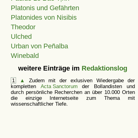
Platonis und Gefährten
Platonides von Nisibis
Theodor
Ulched
Urban von Peñalba
Winebald
weitere Einträge im
Redaktionslog
1
▲
Zudem mit der exlusiven Wiedergabe der
kompletten
Acta Sanctorum
der Bollandisten und
durch persönliche Recherchen an über 10.000 Orten
die einzige Internetseite zum Thema mit
wissenschaftlicher Tiefe.