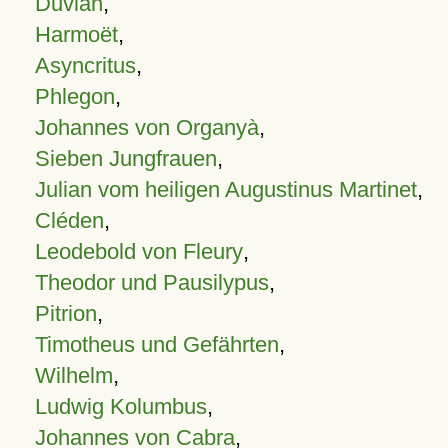
Duvian
,
Harmoët
,
Asyncritus
,
Phlegon
,
Johannes von Organyà
,
Sieben Jungfrauen
,
Julian vom heiligen Augustinus Martinet
,
Cléden
,
Leodebold von Fleury
,
Theodor und Pausilypus
,
Pitrion
,
Timotheus und Gefährten
,
Wilhelm
,
Ludwig Kolumbus
,
Johannes von Cabra
,