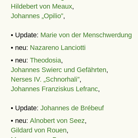
Hildebert von Meaux
,
Johannes „Opilio”
,
• Update:
Marie von der Menschwerdung
• neu:
Nazareno Lanciotti
• neu:
Theodosia
,
Johannes Swierc und Gefährten
,
Nerses IV. „Schnorhali”
,
Johannes Franziskus Lefranc
,
• Update:
Johannes de Brébeuf
• neu:
Alnobert von Seez
,
Gildard von Rouen
,