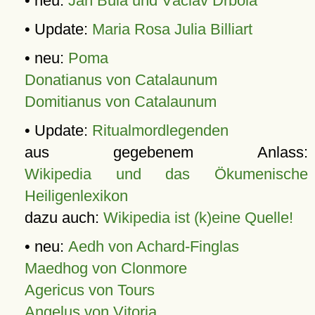
• neu:
Jan Bula und Václav Drbola
• Update:
Maria Rosa Julia Billiart
• neu:
Poma
Donatianus von Catalaunum
Domitianus von Catalaunum
• Update:
Ritualmordlegenden
aus gegebenem Anlass:
Wikipedia und das Ökumenische
Heiligenlexikon
dazu auch:
Wikipedia ist (k)eine Quelle!
• neu:
Aedh von Achard-Finglas
Maedhog von Clonmore
Agericus von Tours
Angelus von Vitoria