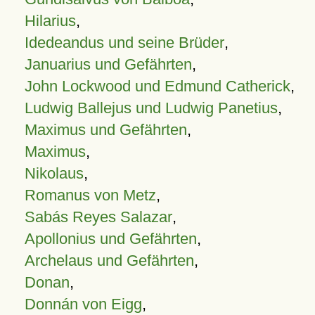
Hilarius
,
Idedeandus und seine Brüder
,
Januarius und Gefährten
,
John Lockwood und Edmund Catherick
,
Ludwig Ballejus und Ludwig Panetius
,
Maximus und Gefährten
,
Maximus
,
Nikolaus
,
Romanus von Metz
,
Sabás Reyes Salazar
,
Apollonius und Gefährten
,
Archelaus und Gefährten
,
Donan
,
Donnán von Eigg
,