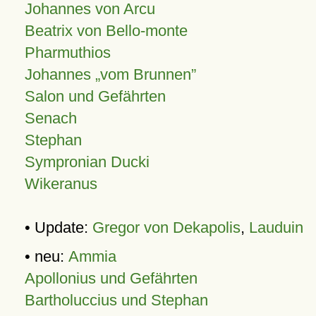
Johannes von Arcu
Beatrix von Bello-monte
Pharmuthios
Johannes
vom Brunnen
Salon und Gefährten
Senach
Stephan
Sympronian Ducki
Wikeranus
• Update:
Gregor von Dekapolis
,
Lauduin
• neu:
Ammia
Apollonius und Gefährten
Bartholuccius und Stephan