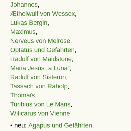
Johannes
,
Æthelwulf von Wessex
,
Lukas Bergin
,
Maximus
,
Nerveus von Melrose
,
Optatus und Gefährten
,
Radulf von Maidstone
,
Maria Jesús „a Luna”
,
Radulf von Sisteron
,
Tassach von Raholp
,
Thomaïs
,
Turibius von Le Mans
,
Wilicarus von Vienne
• neu:
Agapus und Gefährten
,