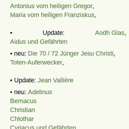
Antonius vom heiligen Gregor
,
Maria vom heiligen Franziskus
,
• Update:
Aodh Glas
,
Aidus und Gefährten
• neu:
Die 70 / 72 Jünger Jesu Christi
,
Toten-Auferwecker
,
• Update:
Jean Vallière
• neu:
Adelinus
Bernacus
Christian
Chlothar
Cyriacus und Gefährten