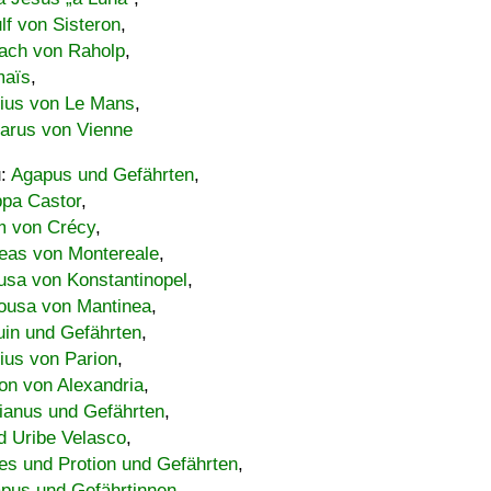
lf von Sisteron
,
ach von Raholp
,
maïs
,
bius von Le Mans
,
carus von Vienne
u:
Agapus und Gefährten
,
ppa Castor
,
 von Crécy
,
eas von Montereale
,
usa von Konstantinopel
,
ousa von Mantinea
,
uin und Gefährten
,
lius von Parion
,
on von Alexandria
,
ianus und Gefährten
,
d Uribe Velasco
,
s und Protion und Gefährten
,
pus und Gefährtinnen
,