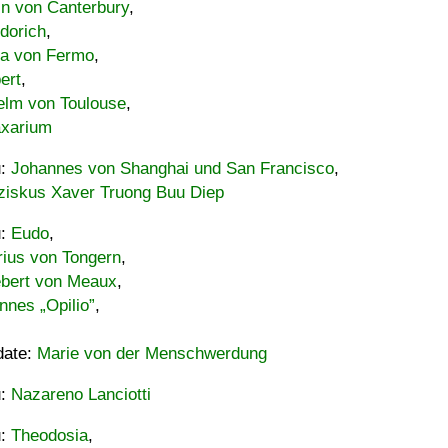
in von Canterbury
,
dorich
,
ia von Fermo
,
ert
,
elm von Toulouse
,
xarium
u:
Johannes von Shanghai und San Francisco
,
ziskus Xaver Truong Buu Diep
u:
Eudo
,
rius von Tongern
,
ebert von Meaux
,
nnes „Opilio”
,
date:
Marie von der Menschwerdung
u:
Nazareno Lanciotti
u:
Theodosia
,