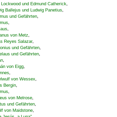
 Lockwood und Edmund Catherick
,
ig Ballejus und Ludwig Panetius
,
mus und Gefährten
,
imus
,
laus
,
nus von Metz
,
s Reyes Salazar
,
lonius und Gefährten
,
elaus und Gefährten
,
an
,
án von Eigg
,
nnes
,
lwulf von Wessex
,
s Bergin
,
imus
,
eus von Melrose
,
tus und Gefährten
,
lf von Maidstone
,
a Jesús „a Luna”
,