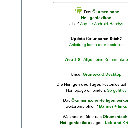
Das
Ökumenische
Heiligenlexikon
als
App für Android-Handys
Update für unseren Stick?
Anleitung lesen oder bestellen
Web 3.0
-
Allgemeine Kommentare
Unser
Grünewald-Desktop
Die Heiligen des Tages
kostenlos auf 
Homepage einbinden:
So geht es
Das
Ökumenische Heiligenlexiko
weiterempfehlen?
Banner + links
Was andere über das
Ökumenisch
Heiligenlexikon
sagen:
Lob und Kri