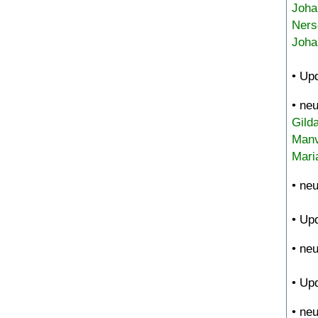
Joha
Ners
Joha
• Up
• ne
Gild
Manv
Mari
• ne
• Up
• ne
• Up
• ne