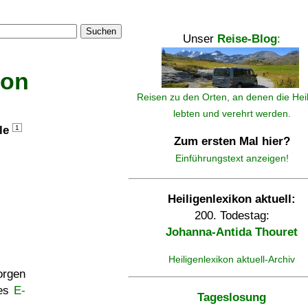
Suchen
Unser
Reise-Blog
:
kon
Reisen zu den Orten, an denen die Hei
lebten und verehrt werden.
lle
1
Zum ersten Mal hier?
Einführungstext anzeigen!
Heiligenlexikon aktuell:
200. Todestag:
Johanna-Antida Thouret
Heiligenlexikon aktuell-Archiv
rgen
ses
E-
Tageslosung