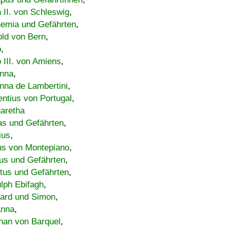
h II. von Schleswig
,
emia und Gefährten
,
old von Bern
,
o
,
 III. von Amiens
,
nna
,
nna de Lambertini
,
entius von Portugal
,
aretha
s und Gefährten
,
ius
,
us von Montepiano
,
us und Gefährten
,
tus und Gefährten
,
lph Ebifagh
,
ard und Simon
,
anna
,
han von Barquel
,