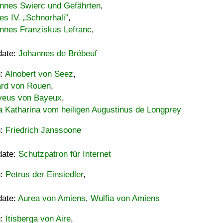
nnes Swierc und Gefährten
,
es IV. „Schnorhali”
,
nnes Franziskus Lefranc
,
date:
Johannes de Brébeuf
u:
Alnobert von Seez
,
ard von Rouen
,
eus von Bayeux
,
a Katharina vom heiligen Augustinus de Longprey
u:
Friedrich Janssoone
date:
Schutzpatron für Internet
u:
Petrus der Einsiedler
,
date:
Aurea von Amiens
,
Wulfia von Amiens
u:
Itisberga von Aire
,