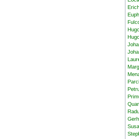
Eric
Euph
Fulc
Hug
Hugo
Joha
Joha
Laur
Marg
Mena
Parc
Petr
Prim
Quar
Radu
Gerh
Sus
Step