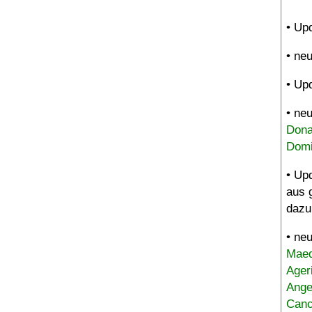
• Up
• ne
• Up
• ne
Dona
Domi
• Up
aus 
dazu
• ne
Maed
Ager
Ange
Canc