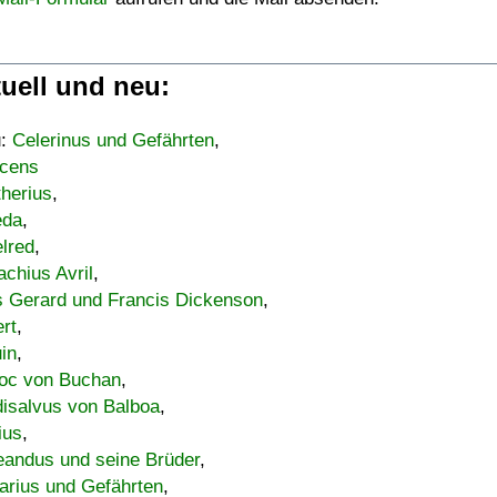
uell und neu:
u:
Celerinus und Gefährten
,
cens
therius
,
eda
,
lred
,
achius Avril
,
s Gerard und Francis Dickenson
,
ert
,
uin
,
oc von Buchan
,
isalvus von Balboa
,
ius
,
eandus und seine Brüder
,
arius und Gefährten
,