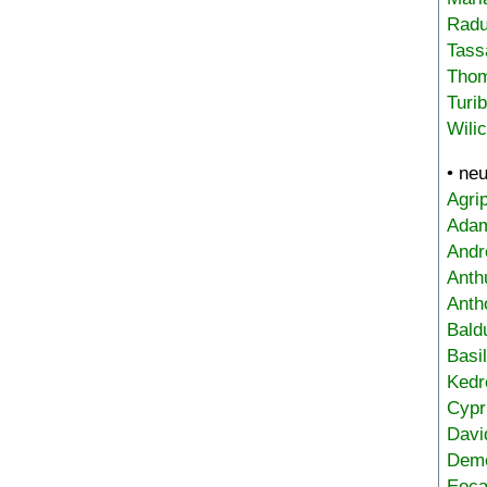
Radu
Tass
Tho
Turi
Wili
• ne
Agri
Adam
Andr
Anth
Anth
Bald
Basi
Kedr
Cypr
Davi
Deme
Eoca