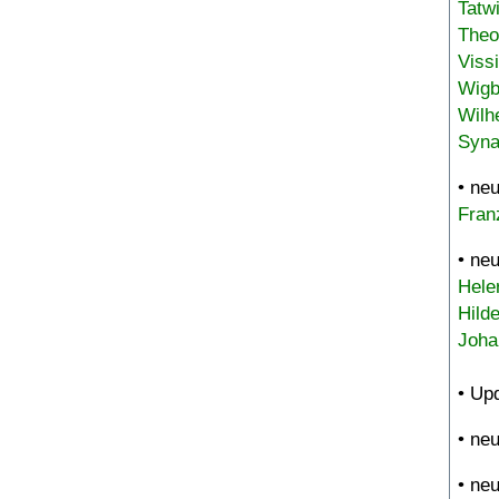
Tatw
Theo
Viss
Wigb
Wilh
Syna
• ne
Fran
• ne
Hele
Hild
Joha
• Up
• ne
• ne