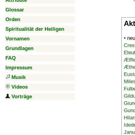
Attribute
Glossar
Orden
Akt
Spiritualität der Heiligen
• ne
Vornamen
Cres
Grundlagen
Eleu
FAQ
Ælfl
Æthe
Impressum
Eust
Musik
Mile
Videos
Fulb
Gild
Vorträge
Giun
Gund
Hilar
Ided
Janu