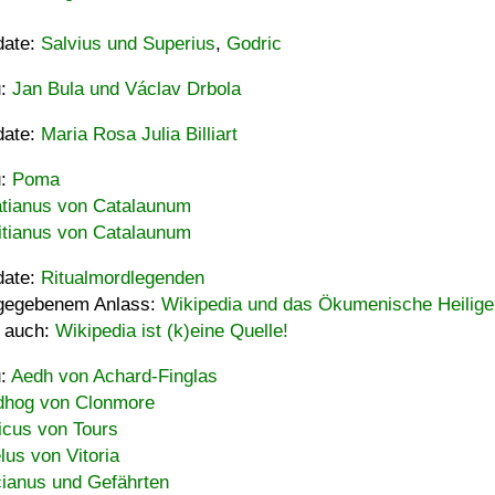
date:
Salvius und Superius
,
Godric
u:
Jan Bula und Václav Drbola
date:
Maria Rosa Julia Billiart
u:
Poma
tianus von Catalaunum
tianus von Catalaunum
date:
Ritualmordlegenden
gegebenem Anlass:
Wikipedia und das Ökumenische Heilige
 auch:
Wikipedia ist (k)eine Quelle!
u:
Aedh von Achard-Finglas
hog von Clonmore
icus von Tours
lus von Vitoria
ianus und Gefährten