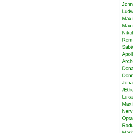
John
Ludw
Maxi
Max
Niko
Roma
Sabá
Apol
Arch
Don
Donn
Joha
Æthe
Luka
Max
Nerv
Opta
Radu
Mari