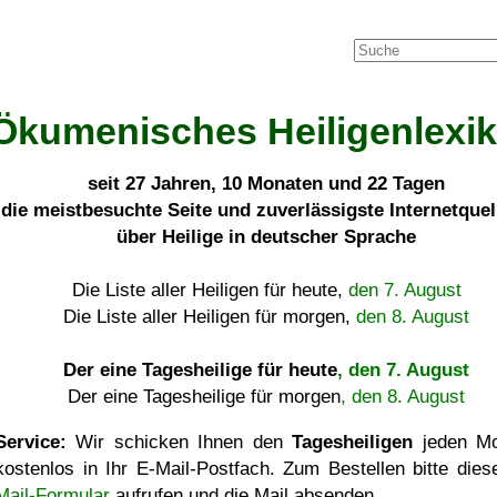
Ökumenisches Heiligenlexi
seit
27 Jahren, 10 Monaten und 22 Tagen
die meistbesuchte Seite und zuverlässigste Internetque
über Heilige in deutscher Sprache
Die Liste aller Heiligen für heute,
den 7. August
Die Liste aller Heiligen für morgen,
den 8. August
Der eine Tagesheilige für heute
, den 7. August
Der eine Tagesheilige für morgen
, den 8. August
Service:
Wir schicken Ihnen den
Tagesheiligen
jeden Mo
kostenlos in Ihr E-Mail-Postfach. Zum Bestellen bitte die
Mail-Formular
aufrufen und die Mail absenden.