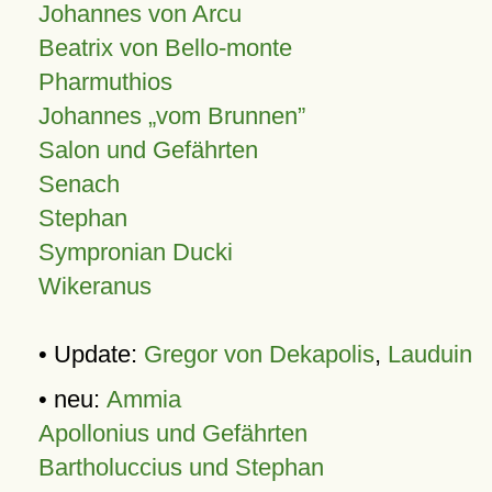
Johannes von Arcu
Beatrix von Bello-monte
Pharmuthios
Johannes
vom Brunnen
Salon und Gefährten
Senach
Stephan
Sympronian Ducki
Wikeranus
• Update:
Gregor von Dekapolis
,
Lauduin
• neu:
Ammia
Apollonius und Gefährten
Bartholuccius und Stephan