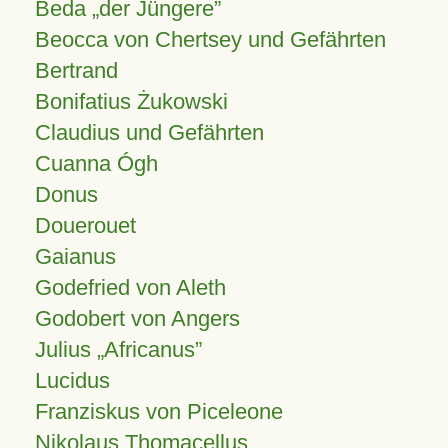
Beda „der Jüngere”
Beocca von Chertsey und Gefährten
Bertrand
Bonifatius Żukowski
Claudius und Gefährten
Cuanna Ógh
Donus
Douerouet
Gaianus
Godefried von Aleth
Godobert von Angers
Julius
Africanus
Lucidus
Franziskus von Piceleone
Nikolaus Thomacellus