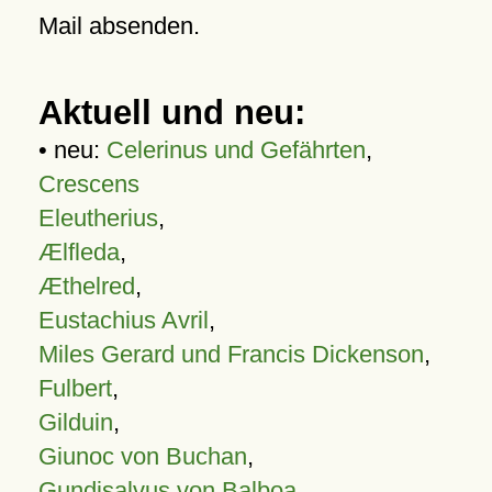
Mail absenden.
Aktuell und neu:
• neu:
Celerinus und Gefährten
,
Crescens
Eleutherius
,
Ælfleda
,
Æthelred
,
Eustachius Avril
,
Miles Gerard und Francis Dickenson
,
Fulbert
,
Gilduin
,
Giunoc von Buchan
,
Gundisalvus von Balboa
,