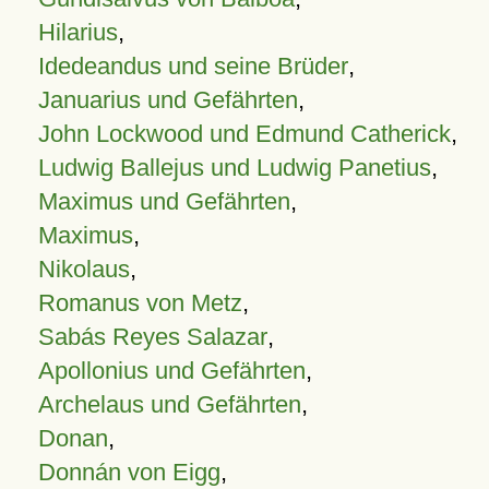
Hilarius
,
Idedeandus und seine Brüder
,
Januarius und Gefährten
,
John Lockwood und Edmund Catherick
,
Ludwig Ballejus und Ludwig Panetius
,
Maximus und Gefährten
,
Maximus
,
Nikolaus
,
Romanus von Metz
,
Sabás Reyes Salazar
,
Apollonius und Gefährten
,
Archelaus und Gefährten
,
Donan
,
Donnán von Eigg
,