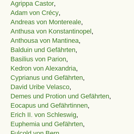
Agrippa Castor
,
Adam von Crécy
,
Andreas von Montereale
,
Anthusa von Konstantinopel
,
Anthousa von Mantinea
,
Balduin und Gefährten
,
Basilius von Parion
,
Kedron von Alexandria
,
Cyprianus und Gefährten
,
David Uribe Velasco
,
Demes und Protion und Gefährten
,
Eocapus und Gefährtinnen
,
Erich II. von Schleswig
,
Euphemia und Gefährten
,
Fulcold von Bern
,