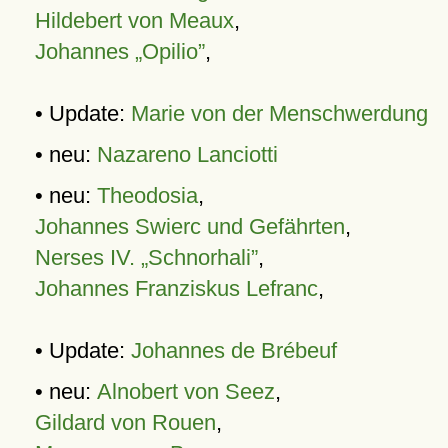
Hildebert von Meaux
,
Johannes „Opilio”
,
• Update:
Marie von der Menschwerdung
• neu:
Nazareno Lanciotti
• neu:
Theodosia
,
Johannes Swierc und Gefährten
,
Nerses IV. „Schnorhali”
,
Johannes Franziskus Lefranc
,
• Update:
Johannes de Brébeuf
• neu:
Alnobert von Seez
,
Gildard von Rouen
,