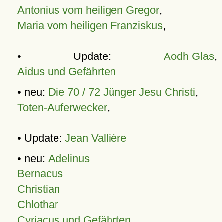
Antonius vom heiligen Gregor
,
Maria vom heiligen Franziskus
,
• Update:
Aodh Glas
,
Aidus und Gefährten
• neu:
Die 70 / 72 Jünger Jesu Christi
,
Toten-Auferwecker
,
• Update:
Jean Vallière
• neu:
Adelinus
Bernacus
Christian
Chlothar
Cyriacus und Gefährten