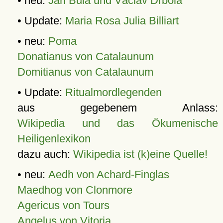
• neu:
Jan Bula und Václav Drbola
• Update:
Maria Rosa Julia Billiart
• neu:
Poma
Donatianus von Catalaunum
Domitianus von Catalaunum
• Update:
Ritualmordlegenden
aus gegebenem Anlass:
Wikipedia und das Ökumenische
Heiligenlexikon
dazu auch:
Wikipedia ist (k)eine Quelle!
• neu:
Aedh von Achard-Finglas
Maedhog von Clonmore
Agericus von Tours
Angelus von Vitoria