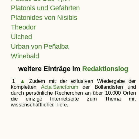
Platonis und Gefährten
Platonides von Nisibis
Theodor
Ulched
Urban von Peñalba
Winebald
weitere Einträge im
Redaktionslog
1
▲
Zudem mit der exlusiven Wiedergabe der
kompletten
Acta Sanctorum
der Bollandisten und
durch persönliche Recherchen an über 10.000 Orten
die einzige Internetseite zum Thema mit
wissenschaftlicher Tiefe.