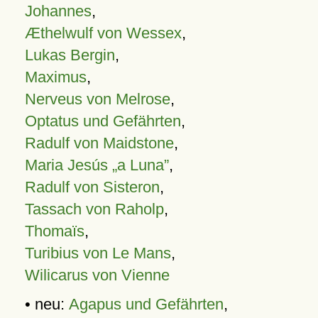
Johannes
,
Æthelwulf von Wessex
,
Lukas Bergin
,
Maximus
,
Nerveus von Melrose
,
Optatus und Gefährten
,
Radulf von Maidstone
,
Maria Jesús „a Luna”
,
Radulf von Sisteron
,
Tassach von Raholp
,
Thomaïs
,
Turibius von Le Mans
,
Wilicarus von Vienne
• neu:
Agapus und Gefährten
,