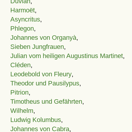
Duvian
,
Harmoët
,
Asyncritus
,
Phlegon
,
Johannes von Organyà
,
Sieben Jungfrauen
,
Julian vom heiligen Augustinus Martinet
,
Cléden
,
Leodebold von Fleury
,
Theodor und Pausilypus
,
Pitrion
,
Timotheus und Gefährten
,
Wilhelm
,
Ludwig Kolumbus
,
Johannes von Cabra
,