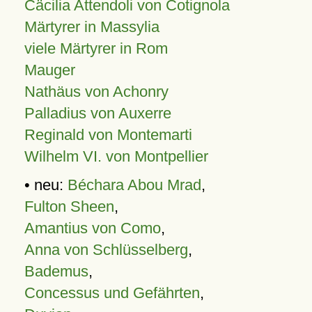
Cäcilia Attendoli von Cotignola
Märtyrer in Massylia
viele Märtyrer in Rom
Mauger
Nathäus von Achonry
Palladius von Auxerre
Reginald von Montemarti
Wilhelm VI. von Montpellier
• neu:
Béchara Abou Mrad
,
Fulton Sheen
,
Amantius von Como
,
Anna von Schlüsselberg
,
Bademus
,
Concessus und Gefährten
,