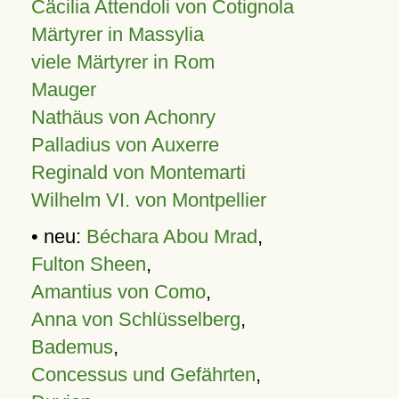
Cäcilia Attendoli von Cotignola
Märtyrer in Massylia
viele Märtyrer in Rom
Mauger
Nathäus von Achonry
Palladius von Auxerre
Reginald von Montemarti
Wilhelm VI. von Montpellier
• neu:
Béchara Abou Mrad
,
Fulton Sheen
,
Amantius von Como
,
Anna von Schlüsselberg
,
Bademus
,
Concessus und Gefährten
,