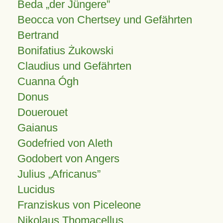
Beda „der Jüngere”
Beocca von Chertsey und Gefährten
Bertrand
Bonifatius Żukowski
Claudius und Gefährten
Cuanna Ógh
Donus
Douerouet
Gaianus
Godefried von Aleth
Godobert von Angers
Julius
Africanus
Lucidus
Franziskus von Piceleone
Nikolaus Thomacellus