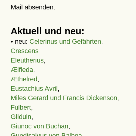
Mail absenden.
Aktuell und neu:
• neu:
Celerinus und Gefährten
,
Crescens
Eleutherius
,
Ælfleda
,
Æthelred
,
Eustachius Avril
,
Miles Gerard und Francis Dickenson
,
Fulbert
,
Gilduin
,
Giunoc von Buchan
,
Gundisalvus von Balboa
,