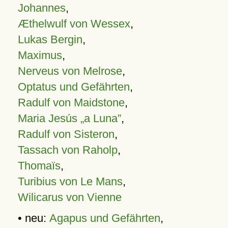
Johannes
,
Æthelwulf von Wessex
,
Lukas Bergin
,
Maximus
,
Nerveus von Melrose
,
Optatus und Gefährten
,
Radulf von Maidstone
,
Maria Jesús „a Luna”
,
Radulf von Sisteron
,
Tassach von Raholp
,
Thomaïs
,
Turibius von Le Mans
,
Wilicarus von Vienne
• neu:
Agapus und Gefährten
,