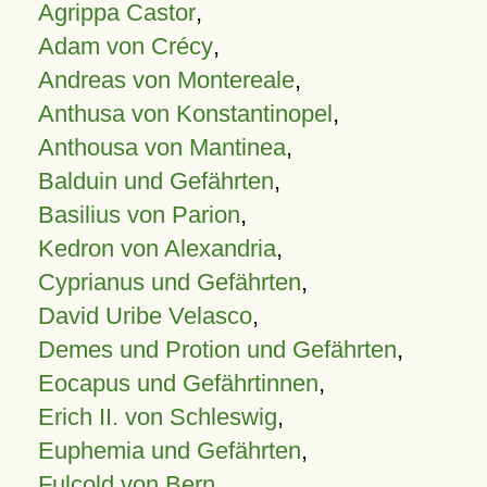
Agrippa Castor
,
Adam von Crécy
,
Andreas von Montereale
,
Anthusa von Konstantinopel
,
Anthousa von Mantinea
,
Balduin und Gefährten
,
Basilius von Parion
,
Kedron von Alexandria
,
Cyprianus und Gefährten
,
David Uribe Velasco
,
Demes und Protion und Gefährten
,
Eocapus und Gefährtinnen
,
Erich II. von Schleswig
,
Euphemia und Gefährten
,
Fulcold von Bern
,