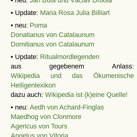
• neu:
Jan Bula und Václav Drbola
• Update:
Maria Rosa Julia Billiart
• neu:
Poma
Donatianus von Catalaunum
Domitianus von Catalaunum
• Update:
Ritualmordlegenden
aus gegebenem Anlass:
Wikipedia und das Ökumenische
Heiligenlexikon
dazu auch:
Wikipedia ist (k)eine Quelle!
• neu:
Aedh von Achard-Finglas
Maedhog von Clonmore
Agericus von Tours
Angelus von Vitoria