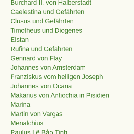
Burchard II. von Halberstadt
Caelestina und Gefährten
Clusus und Gefährten
Timotheus und Diogenes
Elstan
Rufina und Gefährten
Gennard von Flay
Johannes von Amsterdam
Franziskus vom heiligen Joseph
Johannes von Ocaña
Makarius von Antiochia in Pisidien
Marina
Martin von Vargas
Menalchius
Paulus Lê Bảo Tịnh