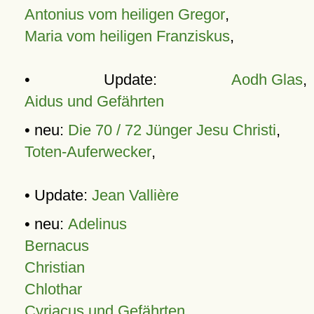
Antonius vom heiligen Gregor
,
Maria vom heiligen Franziskus
,
• Update:
Aodh Glas
,
Aidus und Gefährten
• neu:
Die 70 / 72 Jünger Jesu Christi
,
Toten-Auferwecker
,
• Update:
Jean Vallière
• neu:
Adelinus
Bernacus
Christian
Chlothar
Cyriacus und Gefährten