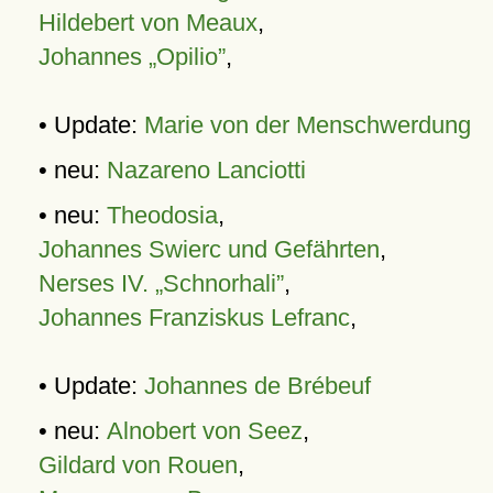
Hildebert von Meaux
,
Johannes „Opilio”
,
• Update:
Marie von der Menschwerdung
• neu:
Nazareno Lanciotti
• neu:
Theodosia
,
Johannes Swierc und Gefährten
,
Nerses IV. „Schnorhali”
,
Johannes Franziskus Lefranc
,
• Update:
Johannes de Brébeuf
• neu:
Alnobert von Seez
,
Gildard von Rouen
,