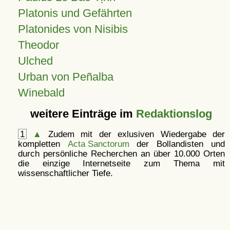
Platonis und Gefährten
Platonides von Nisibis
Theodor
Ulched
Urban von Peñalba
Winebald
weitere Einträge im
Redaktionslog
1
▲
Zudem mit der exlusiven Wiedergabe der
kompletten
Acta Sanctorum
der Bollandisten und
durch persönliche Recherchen an über 10.000 Orten
die einzige Internetseite zum Thema mit
wissenschaftlicher Tiefe.