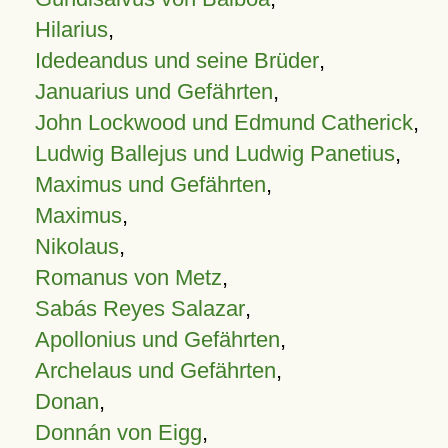
Hilarius
,
Idedeandus und seine Brüder
,
Januarius und Gefährten
,
John Lockwood und Edmund Catherick
,
Ludwig Ballejus und Ludwig Panetius
,
Maximus und Gefährten
,
Maximus
,
Nikolaus
,
Romanus von Metz
,
Sabás Reyes Salazar
,
Apollonius und Gefährten
,
Archelaus und Gefährten
,
Donan
,
Donnán von Eigg
,