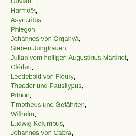
Duvian
,
Harmoët
,
Asyncritus
,
Phlegon
,
Johannes von Organyà
,
Sieben Jungfrauen
,
Julian vom heiligen Augustinus Martinet
,
Cléden
,
Leodebold von Fleury
,
Theodor und Pausilypus
,
Pitrion
,
Timotheus und Gefährten
,
Wilhelm
,
Ludwig Kolumbus
,
Johannes von Cabra
,