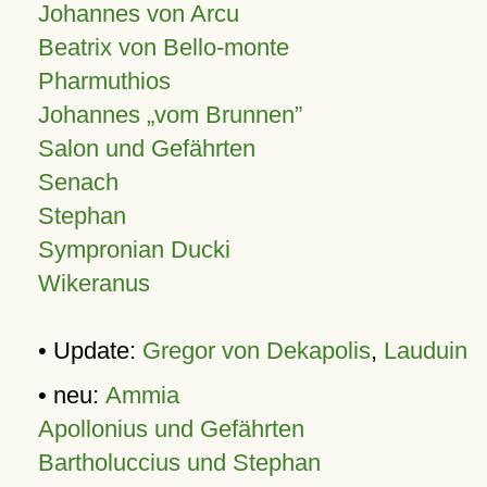
Johannes von Arcu
Beatrix von Bello-monte
Pharmuthios
Johannes
vom Brunnen
Salon und Gefährten
Senach
Stephan
Sympronian Ducki
Wikeranus
• Update:
Gregor von Dekapolis
,
Lauduin
• neu:
Ammia
Apollonius und Gefährten
Bartholuccius und Stephan