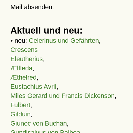
Mail absenden.
Aktuell und neu:
• neu:
Celerinus und Gefährten
,
Crescens
Eleutherius
,
Ælfleda
,
Æthelred
,
Eustachius Avril
,
Miles Gerard und Francis Dickenson
,
Fulbert
,
Gilduin
,
Giunoc von Buchan
,
Gundisalvus von Balboa
,