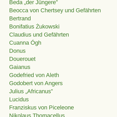
Beda „der Jüngere”
Beocca von Chertsey und Gefährten
Bertrand
Bonifatius Żukowski
Claudius und Gefährten
Cuanna Ógh
Donus
Douerouet
Gaianus
Godefried von Aleth
Godobert von Angers
Julius
Africanus
Lucidus
Franziskus von Piceleone
Nikolaus Thomacellus