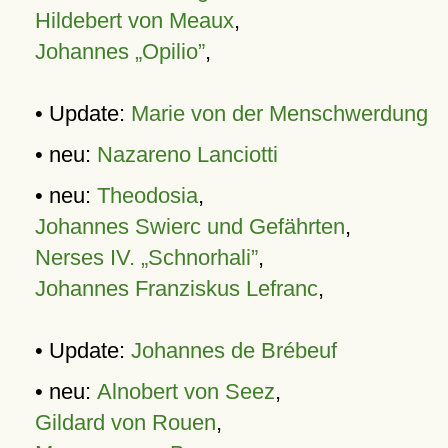
Hildebert von Meaux
,
Johannes „Opilio”
,
• Update:
Marie von der Menschwerdung
• neu:
Nazareno Lanciotti
• neu:
Theodosia
,
Johannes Swierc und Gefährten
,
Nerses IV. „Schnorhali”
,
Johannes Franziskus Lefranc
,
• Update:
Johannes de Brébeuf
• neu:
Alnobert von Seez
,
Gildard von Rouen
,