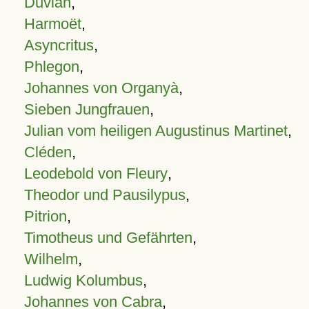
Duvian
,
Harmoët
,
Asyncritus
,
Phlegon
,
Johannes von Organyà
,
Sieben Jungfrauen
,
Julian vom heiligen Augustinus Martinet
,
Cléden
,
Leodebold von Fleury
,
Theodor und Pausilypus
,
Pitrion
,
Timotheus und Gefährten
,
Wilhelm
,
Ludwig Kolumbus
,
Johannes von Cabra
,