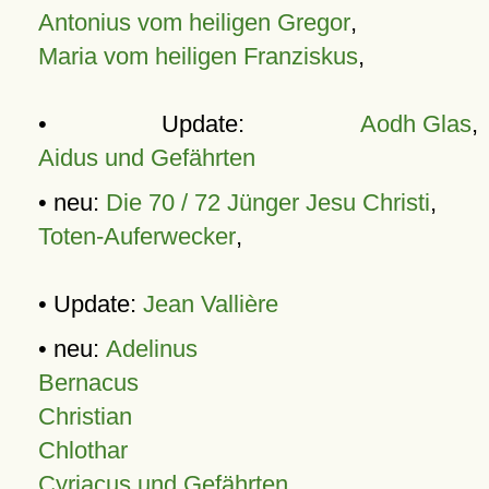
Antonius vom heiligen Gregor
,
Maria vom heiligen Franziskus
,
• Update:
Aodh Glas
,
Aidus und Gefährten
• neu:
Die 70 / 72 Jünger Jesu Christi
,
Toten-Auferwecker
,
• Update:
Jean Vallière
• neu:
Adelinus
Bernacus
Christian
Chlothar
Cyriacus und Gefährten