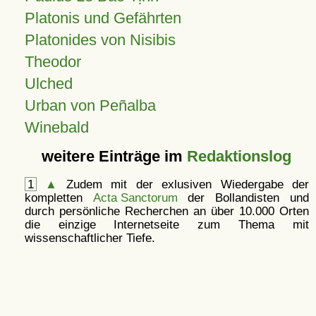
Platonis und Gefährten
Platonides von Nisibis
Theodor
Ulched
Urban von Peñalba
Winebald
weitere Einträge im
Redaktionslog
1
▲
Zudem mit der exlusiven Wiedergabe der
kompletten
Acta Sanctorum
der Bollandisten und
durch persönliche Recherchen an über 10.000 Orten
die einzige Internetseite zum Thema mit
wissenschaftlicher Tiefe.