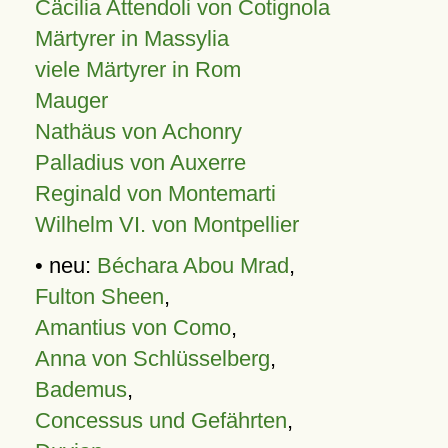
Cäcilia Attendoli von Cotignola
Märtyrer in Massylia
viele Märtyrer in Rom
Mauger
Nathäus von Achonry
Palladius von Auxerre
Reginald von Montemarti
Wilhelm VI. von Montpellier
• neu:
Béchara Abou Mrad
,
Fulton Sheen
,
Amantius von Como
,
Anna von Schlüsselberg
,
Bademus
,
Concessus und Gefährten
,