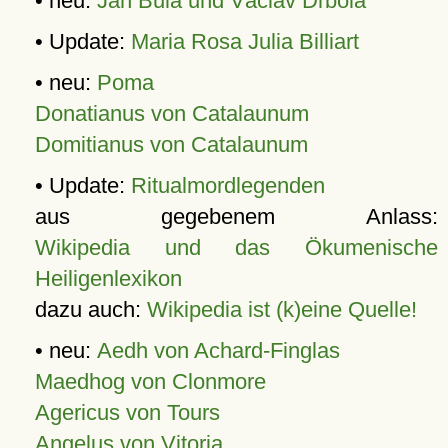
• neu:
Jan Bula und Václav Drbola
• Update:
Maria Rosa Julia Billiart
• neu:
Poma
Donatianus von Catalaunum
Domitianus von Catalaunum
• Update:
Ritualmordlegenden
aus gegebenem Anlass:
Wikipedia und das Ökumenische
Heiligenlexikon
dazu auch:
Wikipedia ist (k)eine Quelle!
• neu:
Aedh von Achard-Finglas
Maedhog von Clonmore
Agericus von Tours
Angelus von Vitoria