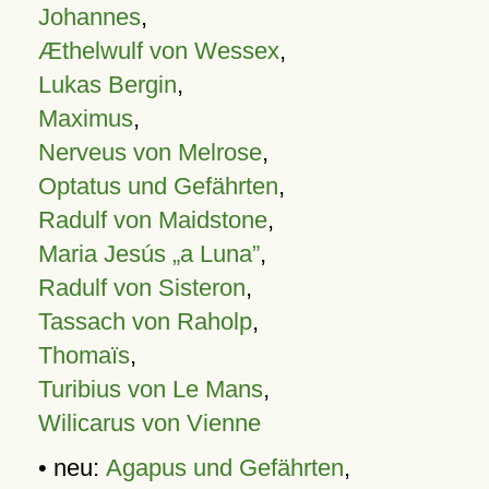
Johannes
,
Æthelwulf von Wessex
,
Lukas Bergin
,
Maximus
,
Nerveus von Melrose
,
Optatus und Gefährten
,
Radulf von Maidstone
,
Maria Jesús „a Luna”
,
Radulf von Sisteron
,
Tassach von Raholp
,
Thomaïs
,
Turibius von Le Mans
,
Wilicarus von Vienne
• neu:
Agapus und Gefährten
,