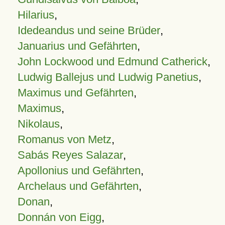
Hilarius
,
Idedeandus und seine Brüder
,
Januarius und Gefährten
,
John Lockwood und Edmund Catherick
,
Ludwig Ballejus und Ludwig Panetius
,
Maximus und Gefährten
,
Maximus
,
Nikolaus
,
Romanus von Metz
,
Sabás Reyes Salazar
,
Apollonius und Gefährten
,
Archelaus und Gefährten
,
Donan
,
Donnán von Eigg
,