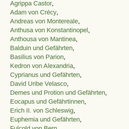
Agrippa Castor
,
Adam von Crécy
,
Andreas von Montereale
,
Anthusa von Konstantinopel
,
Anthousa von Mantinea
,
Balduin und Gefährten
,
Basilius von Parion
,
Kedron von Alexandria
,
Cyprianus und Gefährten
,
David Uribe Velasco
,
Demes und Protion und Gefährten
,
Eocapus und Gefährtinnen
,
Erich II. von Schleswig
,
Euphemia und Gefährten
,
Fulcold von Bern
,