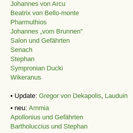
Johannes von Arcu
Beatrix von Bello-monte
Pharmuthios
Johannes
vom Brunnen
Salon und Gefährten
Senach
Stephan
Sympronian Ducki
Wikeranus
• Update:
Gregor von Dekapolis
,
Lauduin
• neu:
Ammia
Apollonius und Gefährten
Bartholuccius und Stephan