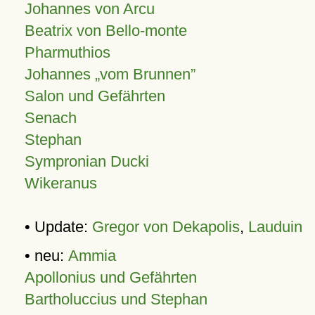
Johannes von Arcu
Beatrix von Bello-monte
Pharmuthios
Johannes
vom Brunnen
Salon und Gefährten
Senach
Stephan
Sympronian Ducki
Wikeranus
• Update:
Gregor von Dekapolis
,
Lauduin
• neu:
Ammia
Apollonius und Gefährten
Bartholuccius und Stephan