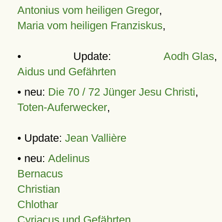
Antonius vom heiligen Gregor
,
Maria vom heiligen Franziskus
,
• Update:
Aodh Glas
,
Aidus und Gefährten
• neu:
Die 70 / 72 Jünger Jesu Christi
,
Toten-Auferwecker
,
• Update:
Jean Vallière
• neu:
Adelinus
Bernacus
Christian
Chlothar
Cyriacus und Gefährten