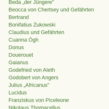
Beda „der Jüngere”
Beocca von Chertsey und Gefährten
Bertrand
Bonifatius Żukowski
Claudius und Gefährten
Cuanna Ógh
Donus
Douerouet
Gaianus
Godefried von Aleth
Godobert von Angers
Julius
Africanus
Lucidus
Franziskus von Piceleone
Nikolaus Thomacellus