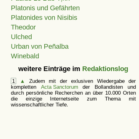
Platonis und Gefährten
Platonides von Nisibis
Theodor
Ulched
Urban von Peñalba
Winebald
weitere Einträge im
Redaktionslog
1
▲
Zudem mit der exlusiven Wiedergabe der
kompletten
Acta Sanctorum
der Bollandisten und
durch persönliche Recherchen an über 10.000 Orten
die einzige Internetseite zum Thema mit
wissenschaftlicher Tiefe.