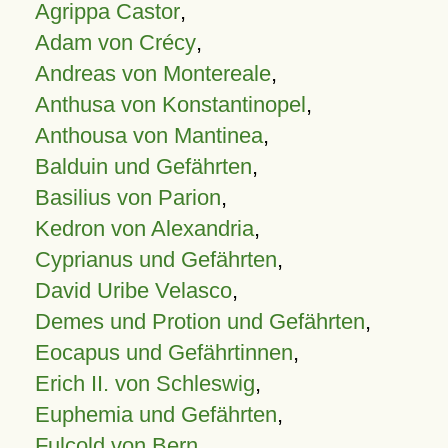
Agrippa Castor
,
Adam von Crécy
,
Andreas von Montereale
,
Anthusa von Konstantinopel
,
Anthousa von Mantinea
,
Balduin und Gefährten
,
Basilius von Parion
,
Kedron von Alexandria
,
Cyprianus und Gefährten
,
David Uribe Velasco
,
Demes und Protion und Gefährten
,
Eocapus und Gefährtinnen
,
Erich II. von Schleswig
,
Euphemia und Gefährten
,
Fulcold von Bern
,