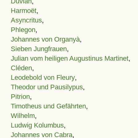
Duvian
,
Harmoët
,
Asyncritus
,
Phlegon
,
Johannes von Organyà
,
Sieben Jungfrauen
,
Julian vom heiligen Augustinus Martinet
,
Cléden
,
Leodebold von Fleury
,
Theodor und Pausilypus
,
Pitrion
,
Timotheus und Gefährten
,
Wilhelm
,
Ludwig Kolumbus
,
Johannes von Cabra
,