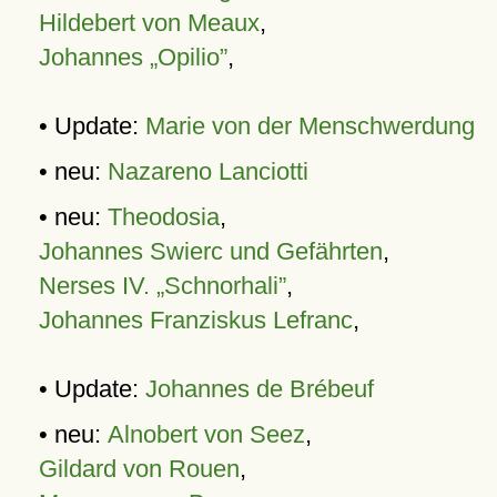
Hildebert von Meaux
,
Johannes „Opilio”
,
• Update:
Marie von der Menschwerdung
• neu:
Nazareno Lanciotti
• neu:
Theodosia
,
Johannes Swierc und Gefährten
,
Nerses IV. „Schnorhali”
,
Johannes Franziskus Lefranc
,
• Update:
Johannes de Brébeuf
• neu:
Alnobert von Seez
,
Gildard von Rouen
,