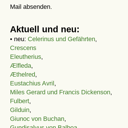
Mail absenden.
Aktuell und neu:
• neu:
Celerinus und Gefährten
,
Crescens
Eleutherius
,
Ælfleda
,
Æthelred
,
Eustachius Avril
,
Miles Gerard und Francis Dickenson
,
Fulbert
,
Gilduin
,
Giunoc von Buchan
,
Gundisalvus von Balboa
,