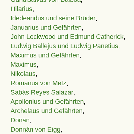
Hilarius
,
Idedeandus und seine Brüder
,
Januarius und Gefährten
,
John Lockwood und Edmund Catherick
,
Ludwig Ballejus und Ludwig Panetius
,
Maximus und Gefährten
,
Maximus
,
Nikolaus
,
Romanus von Metz
,
Sabás Reyes Salazar
,
Apollonius und Gefährten
,
Archelaus und Gefährten
,
Donan
,
Donnán von Eigg
,