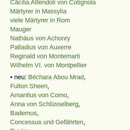
Cäcilia Attendoli von Cotignola
Märtyrer in Massylia
viele Märtyrer in Rom
Mauger
Nathäus von Achonry
Palladius von Auxerre
Reginald von Montemarti
Wilhelm VI. von Montpellier
• neu:
Béchara Abou Mrad
,
Fulton Sheen
,
Amantius von Como
,
Anna von Schlüsselberg
,
Bademus
,
Concessus und Gefährten
,