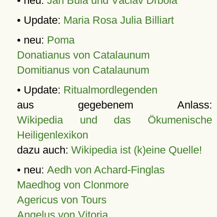
• neu:
Jan Bula und Václav Drbola
• Update:
Maria Rosa Julia Billiart
• neu:
Poma
Donatianus von Catalaunum
Domitianus von Catalaunum
• Update:
Ritualmordlegenden
aus gegebenem Anlass:
Wikipedia und das Ökumenische
Heiligenlexikon
dazu auch:
Wikipedia ist (k)eine Quelle!
• neu:
Aedh von Achard-Finglas
Maedhog von Clonmore
Agericus von Tours
Angelus von Vitoria