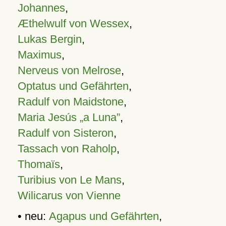
Johannes
,
Æthelwulf von Wessex
,
Lukas Bergin
,
Maximus
,
Nerveus von Melrose
,
Optatus und Gefährten
,
Radulf von Maidstone
,
Maria Jesús „a Luna”
,
Radulf von Sisteron
,
Tassach von Raholp
,
Thomaïs
,
Turibius von Le Mans
,
Wilicarus von Vienne
• neu:
Agapus und Gefährten
,