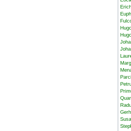
Eric
Euph
Fulc
Hug
Hugo
Joha
Joha
Laur
Marg
Mena
Parc
Petr
Prim
Quar
Radu
Gerh
Sus
Step