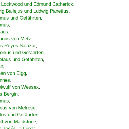
 Lockwood und Edmund Catherick
,
ig Ballejus und Ludwig Panetius
,
mus und Gefährten
,
imus
,
laus
,
nus von Metz
,
s Reyes Salazar
,
lonius und Gefährten
,
elaus und Gefährten
,
an
,
án von Eigg
,
nnes
,
lwulf von Wessex
,
s Bergin
,
imus
,
eus von Melrose
,
tus und Gefährten
,
lf von Maidstone
,
a Jesús „a Luna”
,