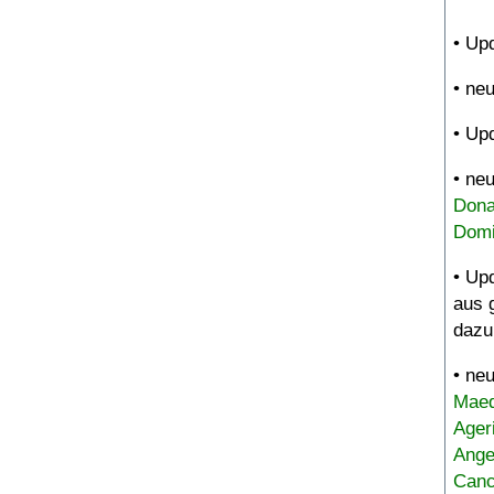
• Up
• ne
• Up
• ne
Dona
Domi
• Up
aus 
dazu
• ne
Maed
Ager
Ange
Canc