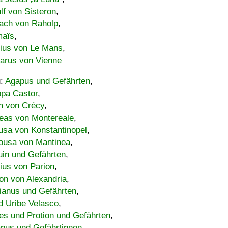
lf von Sisteron
,
ach von Raholp
,
maïs
,
bius von Le Mans
,
carus von Vienne
u:
Agapus und Gefährten
,
ppa Castor
,
 von Crécy
,
eas von Montereale
,
usa von Konstantinopel
,
ousa von Mantinea
,
uin und Gefährten
,
lius von Parion
,
on von Alexandria
,
ianus und Gefährten
,
d Uribe Velasco
,
s und Protion und Gefährten
,
pus und Gefährtinnen
,