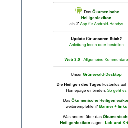
Das
Ökumenische
Heiligenlexikon
als
App für Android-Handys
Update für unseren Stick?
Anleitung lesen oder bestellen
Web 3.0
-
Allgemeine Kommentare
Unser
Grünewald-Desktop
Die Heiligen des Tages
kostenlos auf 
Homepage einbinden:
So geht es
Das
Ökumenische Heiligenlexiko
weiterempfehlen?
Banner + links
Was andere über das
Ökumenisch
Heiligenlexikon
sagen:
Lob und Kri