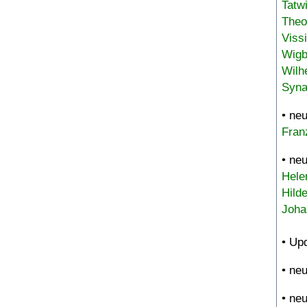
Tatw
Theo
Viss
Wigb
Wilh
Syna
• ne
Fran
• ne
Hele
Hild
Joha
• Up
• ne
• ne