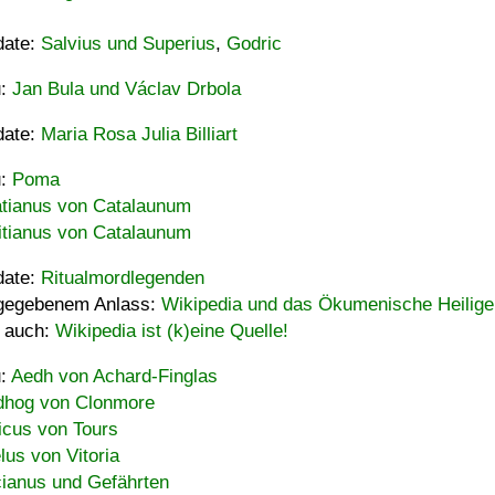
date:
Salvius und Superius
,
Godric
u:
Jan Bula und Václav Drbola
date:
Maria Rosa Julia Billiart
u:
Poma
tianus von Catalaunum
tianus von Catalaunum
date:
Ritualmordlegenden
gegebenem Anlass:
Wikipedia und das Ökumenische Heilige
 auch:
Wikipedia ist (k)eine Quelle!
u:
Aedh von Achard-Finglas
hog von Clonmore
icus von Tours
lus von Vitoria
ianus und Gefährten