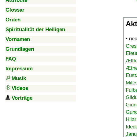
Attribute
Glossar
Orden
Akt
Spiritualität der Heiligen
• ne
Vornamen
Cres
Grundlagen
Eleu
FAQ
Ælfl
Æthe
Impressum
Eust
Musik
Mile
Videos
Fulb
Gild
Vorträge
Giun
Gund
Hilar
Ided
Janu