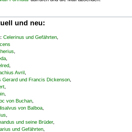
uell und neu:
u:
Celerinus und Gefährten
,
cens
therius
,
eda
,
lred
,
achius Avril
,
s Gerard und Francis Dickenson
,
ert
,
uin
,
oc von Buchan
,
isalvus von Balboa
,
ius
,
eandus und seine Brüder
,
arius und Gefährten
,