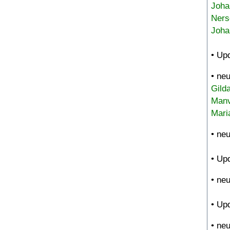
Joha
Ners
Joha
• Up
• ne
Gild
Manv
Mari
• ne
• Up
• ne
• Up
• ne