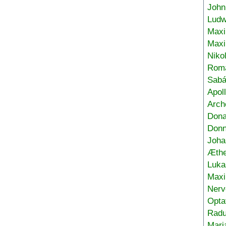
John
Ludw
Maxi
Max
Niko
Roma
Sabá
Apol
Arch
Don
Donn
Joha
Æthe
Luka
Max
Nerv
Opta
Radu
Mari