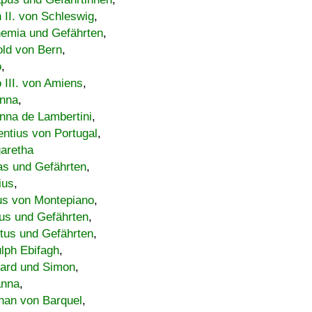
h II. von Schleswig
,
emia und Gefährten
,
old von Bern
,
o
,
 III. von Amiens
,
nna
,
nna de Lambertini
,
entius von Portugal
,
aretha
s und Gefährten
,
ius
,
us von Montepiano
,
us und Gefährten
,
tus und Gefährten
,
lph Ebifagh
,
ard und Simon
,
anna
,
han von Barquel
,