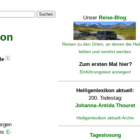
Suchen
Unser
Reise-Blog
:
kon
Reisen zu den Orten, an denen die Hei
lebten und verehrt werden.
lle
1
Zum ersten Mal hier?
Einführungstext anzeigen!
Heiligenlexikon aktuell:
200. Todestag:
Johanna-Antida Thouret
Heiligenlexikon aktuell-Archiv
rgen
ses
E-
Tageslosung