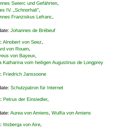
nnes Swierc und Gefährten
,
es IV. „Schnorhali”
,
nnes Franziskus Lefranc
,
date:
Johannes de Brébeuf
u:
Alnobert von Seez
,
ard von Rouen
,
eus von Bayeux
,
a Katharina vom heiligen Augustinus de Longprey
u:
Friedrich Janssoone
date:
Schutzpatron für Internet
u:
Petrus der Einsiedler
,
date:
Aurea von Amiens
,
Wulfia von Amiens
u:
Itisberga von Aire
,