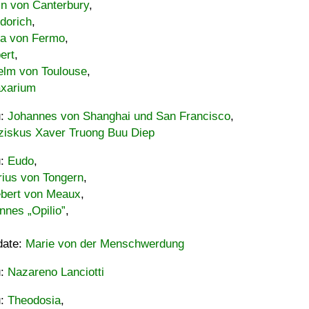
in von Canterbury
,
dorich
,
ia von Fermo
,
ert
,
elm von Toulouse
,
xarium
u:
Johannes von Shanghai und San Francisco
,
ziskus Xaver Truong Buu Diep
u:
Eudo
,
rius von Tongern
,
ebert von Meaux
,
nnes „Opilio”
,
date:
Marie von der Menschwerdung
u:
Nazareno Lanciotti
u:
Theodosia
,