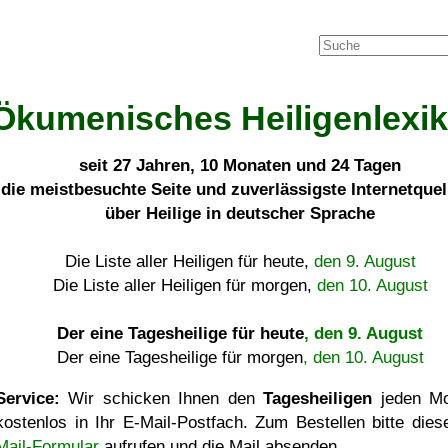
Ökumenisches Heiligenlexi
seit
27 Jahren, 10 Monaten und 24 Tagen
die meistbesuchte Seite und zuverlässigste Internetque
über Heilige in deutscher Sprache
Die Liste aller Heiligen für heute,
den 9. August
Die Liste aller Heiligen für morgen,
den 10. August
Der eine Tagesheilige für heute
, den 9. August
Der eine Tagesheilige für morgen
, den 10. August
Service:
Wir schicken Ihnen den
Tagesheiligen
jeden Mo
kostenlos in Ihr E-Mail-Postfach. Zum Bestellen bitte die
Mail-Formular
aufrufen und die Mail absenden.