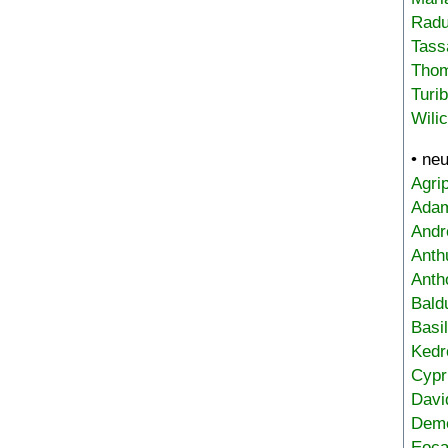
Radu
Tass
Tho
Turi
Wili
• ne
Agri
Adam
Andr
Anth
Anth
Bald
Basi
Kedr
Cypr
Davi
Deme
Eoca