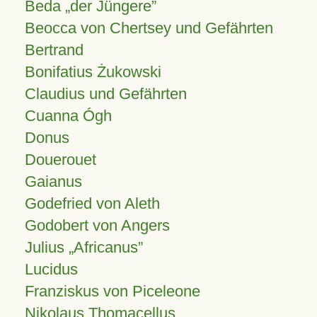
Beda „der Jüngere”
Beocca von Chertsey und Gefährten
Bertrand
Bonifatius Żukowski
Claudius und Gefährten
Cuanna Ógh
Donus
Douerouet
Gaianus
Godefried von Aleth
Godobert von Angers
Julius
Africanus
Lucidus
Franziskus von Piceleone
Nikolaus Thomacellus