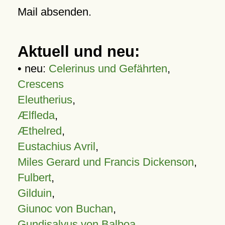
Mail absenden.
Aktuell und neu:
• neu:
Celerinus und Gefährten
,
Crescens
Eleutherius
,
Ælfleda
,
Æthelred
,
Eustachius Avril
,
Miles Gerard und Francis Dickenson
,
Fulbert
,
Gilduin
,
Giunoc von Buchan
,
Gundisalvus von Balboa
,