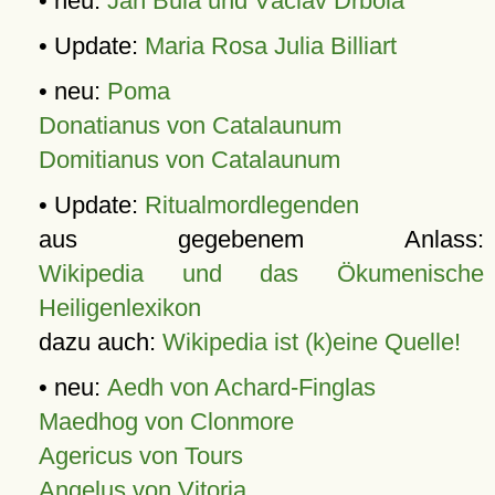
• neu:
Jan Bula und Václav Drbola
• Update:
Maria Rosa Julia Billiart
• neu:
Poma
Donatianus von Catalaunum
Domitianus von Catalaunum
• Update:
Ritualmordlegenden
aus gegebenem Anlass:
Wikipedia und das Ökumenische
Heiligenlexikon
dazu auch:
Wikipedia ist (k)eine Quelle!
• neu:
Aedh von Achard-Finglas
Maedhog von Clonmore
Agericus von Tours
Angelus von Vitoria