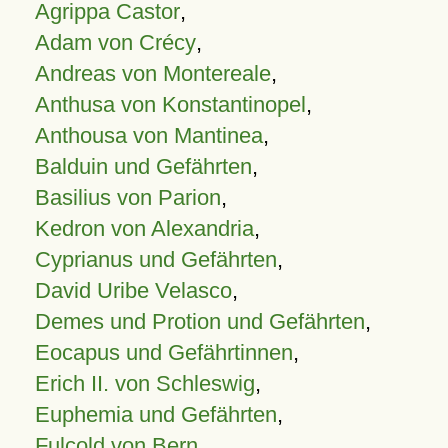
Agrippa Castor
,
Adam von Crécy
,
Andreas von Montereale
,
Anthusa von Konstantinopel
,
Anthousa von Mantinea
,
Balduin und Gefährten
,
Basilius von Parion
,
Kedron von Alexandria
,
Cyprianus und Gefährten
,
David Uribe Velasco
,
Demes und Protion und Gefährten
,
Eocapus und Gefährtinnen
,
Erich II. von Schleswig
,
Euphemia und Gefährten
,
Fulcold von Bern
,