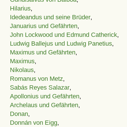
Hilarius
,
Idedeandus und seine Brüder
,
Januarius und Gefährten
,
John Lockwood und Edmund Catherick
,
Ludwig Ballejus und Ludwig Panetius
,
Maximus und Gefährten
,
Maximus
,
Nikolaus
,
Romanus von Metz
,
Sabás Reyes Salazar
,
Apollonius und Gefährten
,
Archelaus und Gefährten
,
Donan
,
Donnán von Eigg
,