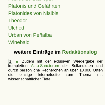
Platonis und Gefährten
Platonides von Nisibis
Theodor
Ulched
Urban von Peñalba
Winebald
weitere Einträge im
Redaktionslog
1
▲
Zudem mit der exlusiven Wiedergabe der
kompletten
Acta Sanctorum
der Bollandisten und
durch persönliche Recherchen an über 10.000 Orten
die einzige Internetseite zum Thema mit
wissenschaftlicher Tiefe.