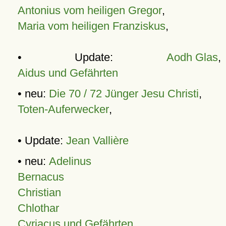
Antonius vom heiligen Gregor
,
Maria vom heiligen Franziskus
,
• Update:
Aodh Glas
,
Aidus und Gefährten
• neu:
Die 70 / 72 Jünger Jesu Christi
,
Toten-Auferwecker
,
• Update:
Jean Vallière
• neu:
Adelinus
Bernacus
Christian
Chlothar
Cyriacus und Gefährten