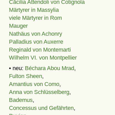
Cäcilia Attendoli von Cotignola
Märtyrer in Massylia
viele Märtyrer in Rom
Mauger
Nathäus von Achonry
Palladius von Auxerre
Reginald von Montemarti
Wilhelm VI. von Montpellier
• neu:
Béchara Abou Mrad
,
Fulton Sheen
,
Amantius von Como
,
Anna von Schlüsselberg
,
Bademus
,
Concessus und Gefährten
,