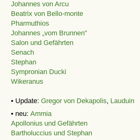
Johannes von Arcu
Beatrix von Bello-monte
Pharmuthios
Johannes
vom Brunnen
Salon und Gefährten
Senach
Stephan
Sympronian Ducki
Wikeranus
• Update:
Gregor von Dekapolis
,
Lauduin
• neu:
Ammia
Apollonius und Gefährten
Bartholuccius und Stephan