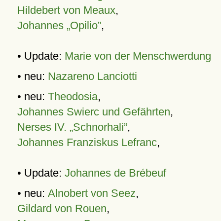
Hildebert von Meaux
,
Johannes „Opilio”
,
• Update:
Marie von der Menschwerdung
• neu:
Nazareno Lanciotti
• neu:
Theodosia
,
Johannes Swierc und Gefährten
,
Nerses IV. „Schnorhali”
,
Johannes Franziskus Lefranc
,
• Update:
Johannes de Brébeuf
• neu:
Alnobert von Seez
,
Gildard von Rouen
,