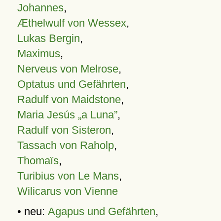
Johannes
,
Æthelwulf von Wessex
,
Lukas Bergin
,
Maximus
,
Nerveus von Melrose
,
Optatus und Gefährten
,
Radulf von Maidstone
,
Maria Jesús „a Luna”
,
Radulf von Sisteron
,
Tassach von Raholp
,
Thomaïs
,
Turibius von Le Mans
,
Wilicarus von Vienne
• neu:
Agapus und Gefährten
,