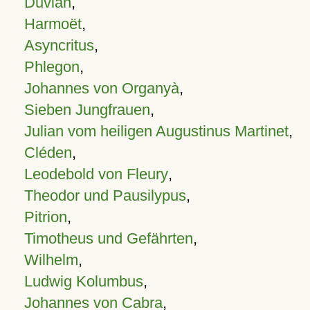
Duvian
,
Harmoët
,
Asyncritus
,
Phlegon
,
Johannes von Organyà
,
Sieben Jungfrauen
,
Julian vom heiligen Augustinus Martinet
,
Cléden
,
Leodebold von Fleury
,
Theodor und Pausilypus
,
Pitrion
,
Timotheus und Gefährten
,
Wilhelm
,
Ludwig Kolumbus
,
Johannes von Cabra
,